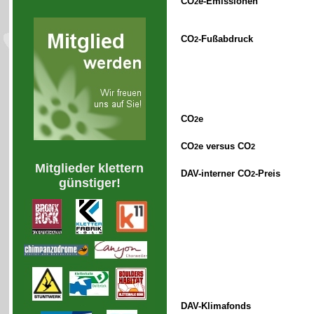
CO
e-Emissionen
2
CO
-Fußabdruck
2
CO
e
2
CO
e versus CO
2
2
Mitglieder klettern
DAV-interner CO
-Preis
2
günstiger!
DAV-Klimafonds