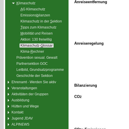
Anreiseentfernung
K
limaschutz
A
G Klimaschutz
Emissions
b
ilanzen
Klimaschutz in der
S
ektion
T
ipps zum Klimaschutz
M
obilität und Reisen
Aktion: 130 freiwillig
Anreiseregelung
Klimaschutz-
G
lossar
Klima-
R
echner
Prävention sexual. Gewalt
Partnersektion GOC
Leitbild, Grundsatzprogramme
Geschichte der Sektion
Ehrenamt - Werden Sie aktiv
Bilanzierung
Veranstaltungen
Aktivitäten der Gruppen
CO
2
Ausbildung
Hütten und Wege
Kontakt
Jugend JDAV
ALPINEWS