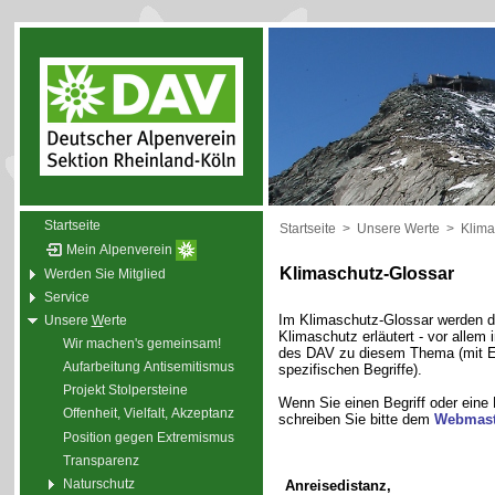
Startseite
Startseite
>
Unsere Werte
>
Klima
Mein Alpenverein
Klimaschutz-Glossar
Werden Sie Mitglied
Service
Im Klimaschutz-Glossar werden di
Unsere
W
erte
Klimaschutz erläutert - vor alle
Wir machen's gemeinsam!
des DAV zu diesem Thema (mit E
Aufarbeitung Antisemitismus
spezifischen Begriffe).
Projekt Stolpersteine
Wenn Sie einen Begriff oder eine
Offenheit, Vielfalt, Akzeptanz
schreiben Sie bitte dem
Webmast
Position gegen Extremismus
Transparenz
Naturschutz
Anreisedistanz,