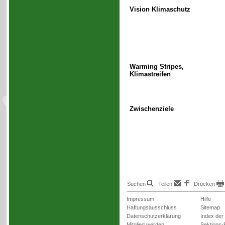
Vision Klimaschutz
Warming Stripes,
Klimastreifen
Zwischenziele
Suchen
Teilen
Drucken
Impressum
Hilfe
Haftungsausschluss
Sitemap
Datenschutzerklärung
Index der
Mitglied werden
Sektions-