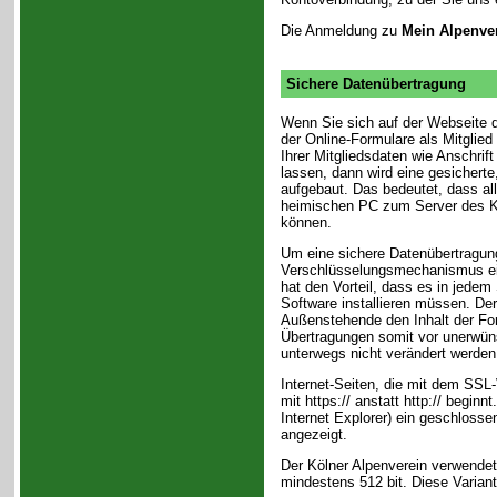
Die Anmeldung zu
Mein Alpenve
Sichere Datenübertragung
Wenn Sie sich auf der Webseite d
der Online-Formulare als Mitglie
Ihrer Mitgliedsdaten wie Anschr
lassen, dann wird eine gesicherte
aufgebaut. Das bedeutet, dass a
heimischen PC zum Server des Kö
können.
Um eine sichere Datenübertragung
Verschlüsselungsmechanismus ein
hat den Vorteil, dass es in jedem 
Software installieren müssen. De
Außenstehende den Inhalt der For
Übertragungen somit vor unerwün
unterwegs nicht verändert werden
Internet-Seiten, die mit dem SSL-
mit https:// anstatt http:// begi
Internet Explorer) ein geschloss
angezeigt.
Der Kölner Alpenverein verwendet
mindestens 512 bit. Diese Varian