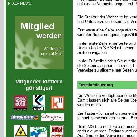
ALPI
N
EWS
auf eigene Veranstaltungen und P
Die Struktur der Webseite ist ver
und Unterverzeichnissen. Die Ver
Erst wenn eine Seite angewählt wir
wird der Name der gerade gewählt
In der erste Zeile einer Seite wird
Rechts finden Sie Schaltflächen f
Seitennavigation.
In der Fußzeile finden Sie nur di
die Seitennavigation mit einem E
Verweise zu allgemeinen Seiten un
Mitglieder klettern
Tastatursteuerung
günstiger!
Die Webseite verfügt über eine M
Damit lassen sich alle Seiten übe
werden muss.
Die Tasten-Kombination besteht 
je nach verwendetem Internet-Bro
Beim MS Internet Explorer muss d
gedrückt werden. Dadurch wird der
Ausführung des Verweises muss d