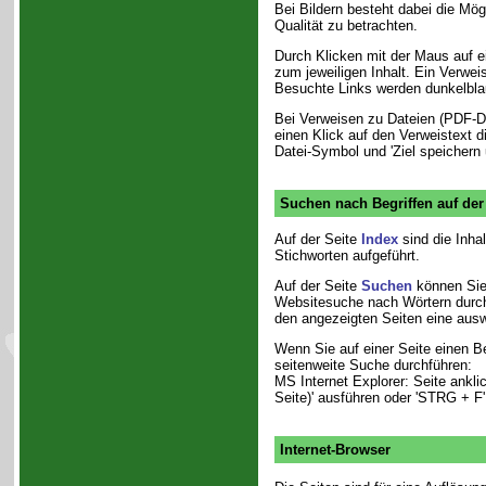
Bei Bildern besteht dabei die Mög
Qualität zu betrachten.
Durch Klicken mit der Maus auf e
zum jeweiligen Inhalt. Ein Verweis
Besuchte Links werden dunkelbla
Bei Verweisen zu Dateien (PDF-Da
einen Klick auf den Verweistext d
Datei-Symbol und 'Ziel speichern u
Suchen nach Begriffen auf der
Auf der Seite
Index
sind die Inha
Stichworten aufgeführt.
Auf der Seite
Suchen
können Sie 
Websitesuche nach Wörtern durch
den angezeigten Seiten eine aus
Wenn Sie auf einer Seite einen B
seitenweite Suche durchführen:
MS Internet Explorer: Seite ankl
Seite)' ausführen oder 'STRG + F'
Internet-Browser