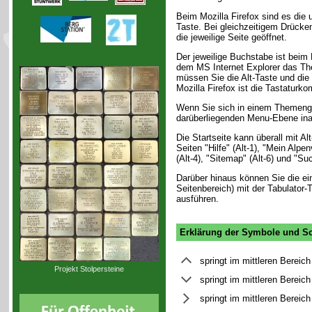
Beim Mozilla Firefox sind es die
Taste. Bei gleichzeitigem Drücken
die jeweilige Seite geöffnet.
Der jeweilige Buchstabe ist beim 
dem MS Internet Explorer das The
müssen Sie die Alt-Taste und die
Mozilla Firefox ist die Tastaturk
Wenn Sie sich in einem Themenge
darüberliegenden Menu-Ebene ina
Die Startseite kann überall mit Al
Seiten "Hilfe" (Alt-1), "Mein Alpe
(Alt-4), "Sitemap" (Alt-6) und "Su
Darüber hinaus können Sie die ei
Seitenbereich) mit der Tabulator
ausführen.
Erklärung der Symbole und Sc
springt im mittleren Bereic
Projekt Stolpersteine
springt im mittleren Bereic
springt im mittleren Bereich