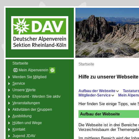
Startseite
Startseite
Mein Alpenverein
Hilfe zu unserer Webseite
Werden Sie
M
itglied
S
ervice
Unsere
W
erte
Aufbau der Webseite
Tastatur
Mitglieder-Service
Mein Alpen
Eh
r
enamt - Werden Sie aktiv
V
eranstaltungen
Hier finden Sie einige Tipps, wie
Aktivitäten der
G
ruppen
Aufbau der Webseite
A
usbildung
H
ütten und Wege
Die Webseite ist in drei Bereiche 
K
ontakt
Verzeichnisbaum der Themengebiet
Jugend JDAV
Im mittleren Bereich wird der Inha