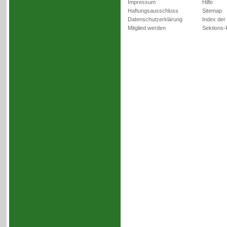
Impressum
Hilfe
Haftungsausschluss
Sitemap
Datenschutzerklärung
Index der
Mitglied werden
Sektions-