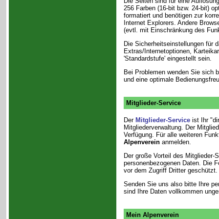
Die Seiten sind für eine Auflösu
256 Farben (16-bit bzw. 24-bit) o
formatiert und benötigen zur kor
Internet Explorers. Andere Browse
(evtl. mit Einschränkung des Fun
Die Sicherheitseinstellungen für 
Extras/Internetoptionen, Karteikarte
'Standardstufe' eingestellt sein.
Bei Problemen
wenden Sie sich b
und eine optimale Bedienungsfreu
Mitglieder-Service
Der
Mitglieder-Service
ist Ihr "d
Mitgliederverwaltung. Der Mitglie
Verfügung. Für alle weiteren Fun
Alpenverein
anmelden.
Der große Vorteil des Mitglieder-S
personenbezogenen Daten. Die Fo
vor dem Zugriff Dritter geschützt.
Senden Sie uns also bitte Ihre 
sind Ihre Daten vollkommen unge
Mein Alpenverein