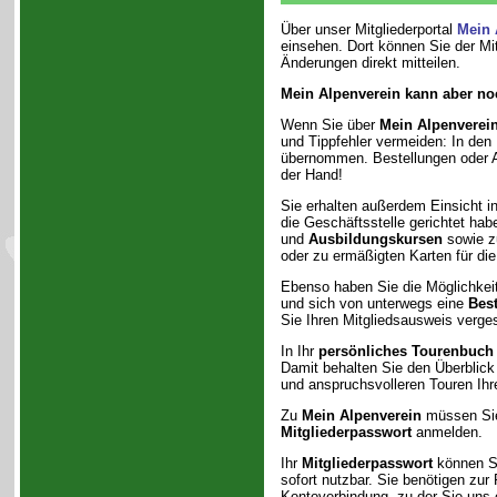
Über unser Mitgliederportal
Mein 
einsehen. Dort können Sie der Mit
Änderungen direkt mitteilen.
Mein Alpenverein kann aber no
Wenn Sie über
Mein Alpenverei
und Tippfehler vermeiden: In den
übernommen. Bestellungen oder A
der Hand!
Sie erhalten außerdem Einsicht i
die Geschäftsstelle gerichtet hab
und
Ausbildungskursen
sowie z
oder zu ermäßigten Karten für die 
Ebenso haben Sie die Möglichkei
und sich von unterwegs eine
Best
Sie Ihren Mitgliedsausweis verge
In Ihr
persönliches Tourenbuch
Damit behalten Sie den Überblic
und anspruchsvolleren Touren Ihr
Zu
Mein Alpenverein
müssen Sie 
Mitgliederpasswort
anmelden.
Ihr
Mitgliederpasswort
können Si
sofort nutzbar. Sie benötigen zur
Kontoverbindung, zu der Sie uns 