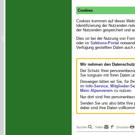
Cookies
Cookies kommen auf dieser Webse
Identifizierung der Nutzenden no
der Nutzenden gespeichert und a
Dies ist bei der Nutzung von Form
oder im
Sektions-Portal
notwendi
Verfügung gestellten Daten auch
Wir nehmen den Datenschutz 
Der Schutz Ihrer personenbezo
Sie sorgsam mit Ihren Daten 
Deswegen bitten wir Sie, für Ih
im
Info-Service
,
Mitglieder-Se
Mein Alpenverein
zu nutzen.
Nur dort sind Ihre personenbe
Senden Sie uns also bitte Ihr
dabei sind Ihre Daten vollkom
Suchen
Teilen
Drucken