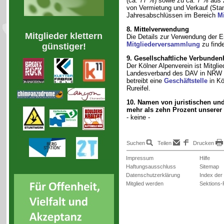
(ca. 77 %) sowie zu ca. 7 % aus
von Vermietung und Verkauf (Stan
Jahresabschlüssen im Bereich
M
8. Mittelverwendung
Mitglieder klettern
Die Details zur Verwendung der E
Mitgliederversammlung
zu find
günstiger!
9. Gesellschaftliche Verbunden
Der Kölner Alpenverein ist Mitgl
Landesverband des DAV in NRW s
betreibt eine
Geschäftstelle
in Kö
Rureifel.
10. Namen von juristischen un
mehr als zehn Prozent unsere
- keine -
Suchen
Teilen
Drucken
Impressum
Hilfe
Haftungsausschluss
Sitemap
Datenschutzerklärung
Index der
Mitglied werden
Sektions-