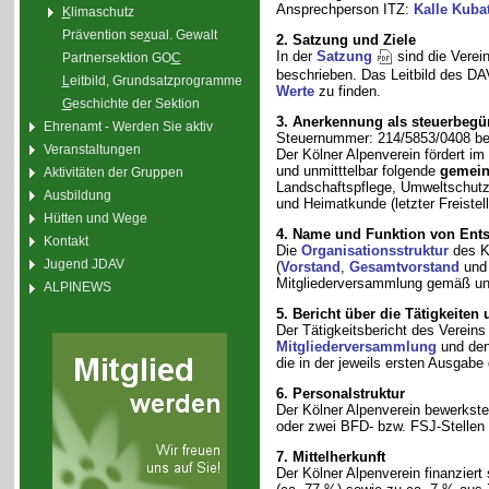
Ansprechperson ITZ:
Kalle Kuba
K
limaschutz
Prävention se
x
ual. Gewalt
2. Satzung und Ziele
In der
Satzung
sind die Verei
Partnersektion GO
C
beschrieben.
Das Leitbild des D
L
eitbild, Grundsatzprogramme
Werte
zu finden.
G
eschichte der Sektion
3. Anerkennung als steuerbegü
Ehrenamt - Werden Sie aktiv
Steuernummer: 214/5853/0408 be
Veranstaltungen
Der Kölner Alpenverein fördert im
und unmitttelbar folgende
gemein
Aktivitäten der Gruppen
Landschaftspflege, Umweltschutz 
Ausbildung
und Heimatkunde (letzter Freiste
Hütten und Wege
4. Name und Funktion von Ents
Kontakt
Die
Organisationsstruktur
des Kö
Jugend JDAV
(
Vorstand
,
Gesamtvorstand
un
Mitgliederversammlung gemäß un
ALPINEWS
5. Bericht über die Tätigkeiten
Der Tätigkeitsbericht des Vereins
Mitgliederversammlung
und den
die in der jeweils ersten Ausgabe
6. Personalstruktur
Der Kölner Alpenverein bewerkste
oder zwei BFD- bzw. FSJ-Stellen u
7. Mittelherkunft
Der Kölner Alpenverein finanziert