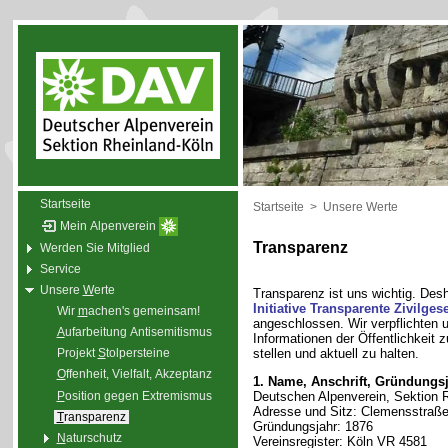
Startseite
Startseite
>
Unsere Werte
Mein Alpenverein
Transparenz
Werden Sie Mitglied
Service
Unsere
W
erte
Transparenz ist uns wichtig. Des
Initiative Transparente Zivilgese
Wir
m
achen's gemeinsam!
angeschlossen. Wir verpflichten u
A
ufarbeitung Antisemitismus
Informationen der Öffentlichkeit 
stellen und aktuell zu halten.
Projekt
S
tolpersteine
O
ffenheit, Vielfalt, Akzeptanz
1. Name, Anschrift, Gründungsj
P
osition gegen Extremismus
Deutschen Alpenverein, Sektion R
Adresse und Sitz: Clemensstraße
T
ransparenz
Gründungsjahr: 1876
N
aturschutz
Vereinsregister: Köln VR 4581