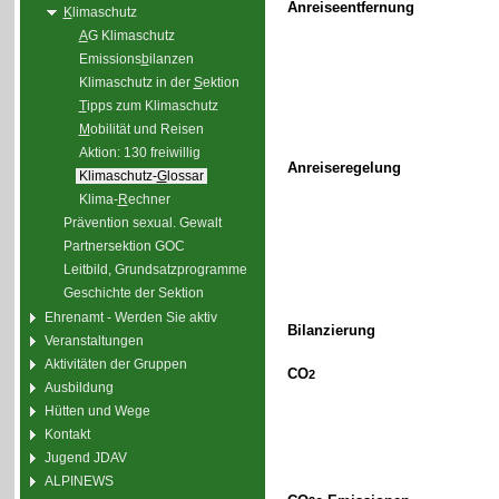
Anreiseentfernung
K
limaschutz
A
G Klimaschutz
Emissions
b
ilanzen
Klimaschutz in der
S
ektion
T
ipps zum Klimaschutz
M
obilität und Reisen
Aktion: 130 freiwillig
Anreiseregelung
Klimaschutz-
G
lossar
Klima-
R
echner
Prävention sexual. Gewalt
Partnersektion GOC
Leitbild, Grundsatzprogramme
Geschichte der Sektion
Ehrenamt - Werden Sie aktiv
Bilanzierung
Veranstaltungen
Aktivitäten der Gruppen
CO
2
Ausbildung
Hütten und Wege
Kontakt
Jugend JDAV
ALPINEWS