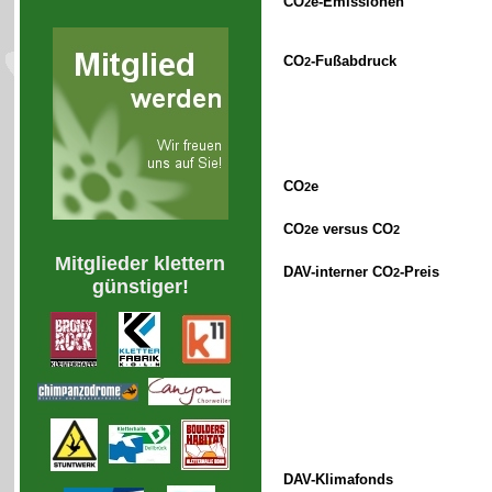
CO
e-Emissionen
2
CO
-Fußabdruck
2
CO
e
2
CO
e versus CO
2
2
Mitglieder klettern
DAV-interner CO
-Preis
2
günstiger!
DAV-Klimafonds