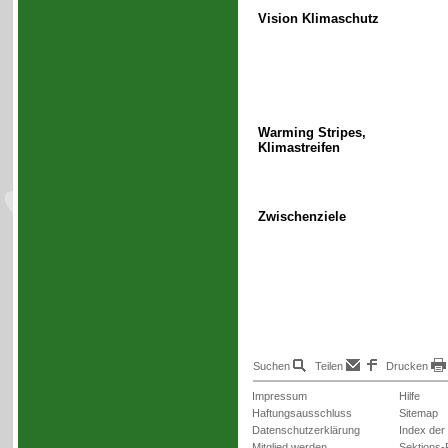
Vision Klimaschutz
Warming Stripes,
Klimastreifen
Zwischenziele
Suchen
Teilen
Drucken
Impressum
Hilfe
Haftungsausschluss
Sitemap
Datenschutzerklärung
Index der
Mitglied werden
Sektions-