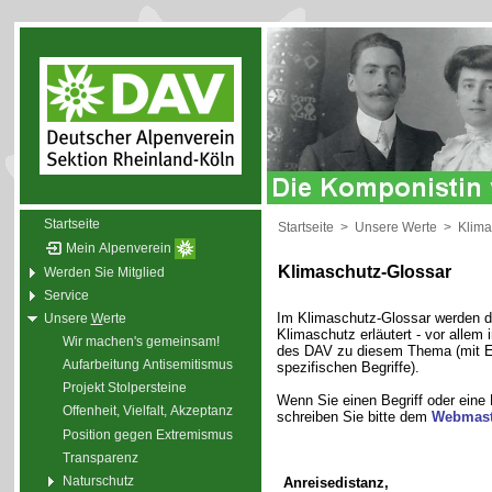
Startseite
Startseite
>
Unsere Werte
>
Klima
Mein Alpenverein
Klimaschutz-Glossar
Werden Sie Mitglied
Service
Im Klimaschutz-Glossar werden di
Unsere
W
erte
Klimaschutz erläutert - vor alle
Wir machen's gemeinsam!
des DAV zu diesem Thema (mit E
Aufarbeitung Antisemitismus
spezifischen Begriffe).
Projekt Stolpersteine
Wenn Sie einen Begriff oder eine
Offenheit, Vielfalt, Akzeptanz
schreiben Sie bitte dem
Webmast
Position gegen Extremismus
Transparenz
Naturschutz
Anreisedistanz,