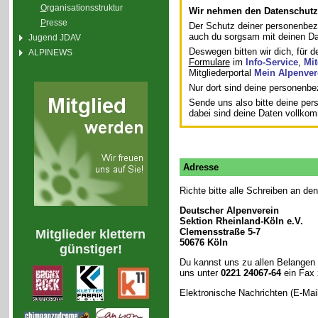
O
rganisationsstruktur
Wir nehmen den Datenschutz 
P
resse
Der Schutz deiner personenbez
auch du sorgsam mit deinen D
Jugend JDAV
Deswegen bitten wir dich, für d
ALPINEWS
Formulare
im
Info-Service
,
Mit
Mitgliederportal
Mein Alpenver
Nur dort sind deine personenb
Sende uns also bitte deine p
dabei sind deine Daten vollko
Adresse
Richte bitte alle Schreiben an de
Deutscher Alpenverein
Sektion Rheinland-Köln e.V.
Clemensstraße 5-7
Mitglieder klettern
50676 Köln
günstiger!
Du kannst uns zu allen Belangen 
uns unter
0221 24067-64
ein Fax 
Elektronische Nachrichten (E-Mail)