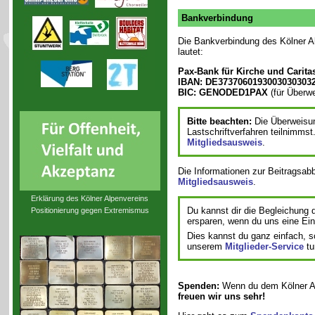
Bankverbindung
Die Bankverbindung des Kölner A
lautet:
Pax-Bank für Kirche und Carita
IBAN: DE3737060193003030303
BIC: GENODED1PAX
(für Überw
Bitte beachten:
Die Überweisung
Lastschriftverfahren teilnimmst
Mitgliedsausweis
.
Die Informationen zur Beitragsa
Mitgliedsausweis
.
Erklärung des Kölner Alpenvereins
Du kannst dir die Begleichung d
Positionierung gegen Extremismus
ersparen, wenn du uns eine Ein
Dies kannst du ganz einfach, s
unserem
Mitglieder-Service
tu
Spenden:
Wenn du dem Kölner Al
freuen wir uns sehr!