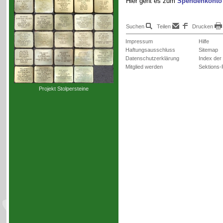
Hier geht es zum
Spendenkonto
Suchen
Teilen
Drucken
Impressum
Hilfe
Haftungsausschluss
Sitemap
Datenschutzerklärung
Index der
Mitglied werden
Sektions-
Projekt Stolpersteine