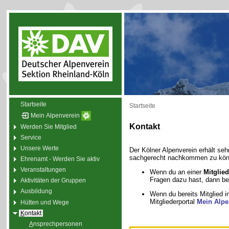
Startseite
Startseite
Mein Alpenverein
Kontakt
Werden Sie Mitglied
Service
Unsere Werte
Der Kölner Alpenverein erhält seh
sachgerecht nachkommen zu könne
Ehrenamt - Werden Sie aktiv
Veranstaltungen
Wenn du an einer
Mitglie
Fragen dazu hast, dann be
Aktivitäten der Gruppen
Ausbildung
Wenn du bereits Mitglied i
Mitgliederportal
Mein Alpe
Hütten und Wege
K
ontakt
A
nsprechpersonen