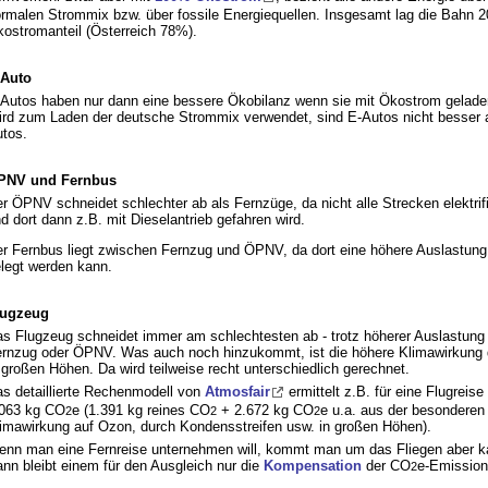
rmalen Strommix bzw. über fossile Energiequellen. Insgesamt lag die Bahn 
ostromanteil (Österreich 78%).
-Auto
Autos haben nur dann eine bessere Ökobilanz wenn sie mit Ökostrom gelade
rd zum Laden der deutsche Strommix verwendet, sind E-Autos nicht besser 
tos.
PNV und Fernbus
r ÖPNV schneidet schlechter ab als Fernzüge, da nicht alle Strecken elektrifi
d dort dann z.B. mit Dieselantrieb gefahren wird.
r Fernbus liegt zwischen Fernzug und ÖPNV, da dort eine höhere Auslastun
legt werden kann.
lugzeug
s Flugzeug schneidet immer am schlechtesten ab - trotz höherer Auslastung
rnzug oder ÖPNV. Was auch noch hinzukommt, ist die höhere Klimawirkung
 großen Höhen. Da wird teilweise recht unterschiedlich gerechnet.
s detaillierte Rechenmodell von
Atmosfair
ermittelt z.B. für eine Flugreis
063 kg CO
e (1.391 kg reines CO
+ 2.672 kg CO
e u.a. aus der besonderen
2
2
2
imawirkung auf Ozon, durch Kondensstreifen usw. in großen Höhen).
nn man eine Fernreise unternehmen will, kommt man um das Fliegen aber 
nn bleibt einem für den Ausgleich nur die
Kompensation
der CO
e-Emission
2