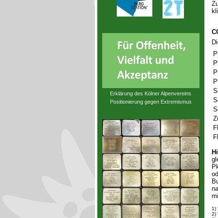
Zu
kl
C
D
P
P
P
P
S
Erklärung des Kölner Alpenvereins
S
Positionierung gegen Extremismus
S
Z
F
F
Hi
gl
Pk
od
Bu
na
mi
1)
2)