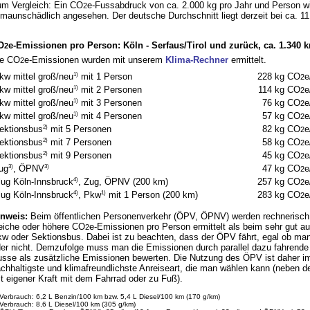
m Vergleich: Ein CO
e-Fussabdruck von ca. 2.000 kg pro Jahr und Person wi
2
imaunschädlich angesehen. Der deutsche Durchschnitt liegt derzeit bei ca. 11
O
e-Emissionen pro Person: Köln - Serfaus/Tirol und zurück, ca. 1.340 k
2
ie CO
e-Emissionen wurden mit unserem
Klima-Rechner
ermittelt.
2
1)
228 kg CO
e
kw mittel groß/neu
mit 1 Person
2
1)
114 kg CO
e
kw mittel groß/neu
mit 2 Personen
2
1)
76 kg CO
e
kw mittel groß/neu
mit 3 Personen
2
1)
57 kg CO
e
kw mittel groß/neu
mit 4 Personen
2
2)
82 kg CO
e
ektionsbus
mit 5 Personen
2
2)
58 kg CO
e
ektionsbus
mit 7 Personen
2
2)
45 kg CO
e
ektionsbus
mit 9 Personen
2
3)
3)
47 kg CO
e
ug
, ÖPNV
2
4)
257 kg CO
e
lug Köln-Innsbruck
, Zug, ÖPNV (200 km)
2
4)
1)
283 kg CO
e
lug Köln-Innsbruck
, Pkw
mit 1 Person (200 km)
2
nweis:
Beim öffentlichen Personenverkehr (ÖPV, ÖPNV) werden rechnerisch 
eiche oder höhere CO
e-Emissionen pro Person ermittelt als beim sehr gut a
2
w oder Sektionsbus. Dabei ist zu beachten, dass der ÖPV fährt, egal ob man
er nicht. Demzufolge muss man die Emissionen durch parallel dazu fahrende
sse als zusätzliche Emissionen bewerten. Die Nutzung des ÖPV ist daher i
chhaltigste und klimafreundlichste Anreiseart, die man wählen kann (neben d
t eigener Kraft mit dem Fahrrad oder zu Fuß).
 Verbrauch: 6,2 L Benzin/100 km bzw. 5,4 L Diesel/100 km (170 g/km)
 Verbrauch: 8,6 L Diesel/100 km (305 g/km)