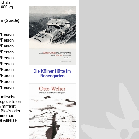
rd als
.000 kg.
m (Straße)
/Person
/Person
/Person
/Person
/Person
/Person
/Person
Die Kölner Hütte im
/Person
Rosengarten
/Person
/Person
teilweise
usgelasteten
 mitfährt
 Pkw's oder
mmer die
er Anreise