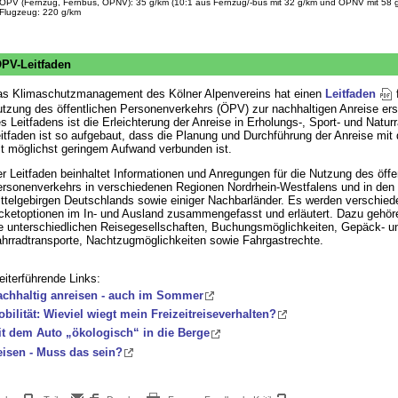
 ÖPV (Fernzug, Fernbus, ÖPNV): 35 g/km (10:1 aus Fernzug/-bus mit 32 g/km und ÖPNV mit 58 
 Flugzeug: 220 g/km
PV-Leitfaden
s Klimaschutzmanagement des Kölner Alpenvereins hat einen
Leitfaden
f
tzung des öffentlichen Personenverkehrs (ÖPV) zur nachhaltigen Anreise erste
s Leitfadens ist die Erleichterung der Anreise in Erholungs-, Sport- und Natu
itfaden ist so aufgebaut, dass die Planung und Durchführung der Anreise mi
t möglichst geringem Aufwand verbunden ist.
r Leitfaden beinhaltet Informationen und Anregungen für die Nutzung des öffe
rsonenverkehrs in verschiedenen Regionen Nordrhein-Westfalens und in den
ttelgebirgen Deutschlands sowie einiger Nachbarländer. Es werden verschied
cketoptionen im In- und Ausland zusammengefasst und erläutert. Dazu gehör
e unterschiedlichen Reisegesellschaften, Buchungsmöglichkeiten, Gepäck- u
hrradtransporte, Nachtzugmöglichkeiten sowie Fahrgastrechte.
iterführende Links:
chhaltig anreisen - auch im Sommer
bilität: Wieviel wiegt mein Freizeitreiseverhalten?
t dem Auto „ökologisch“ in die Berge
isen - Muss das sein?