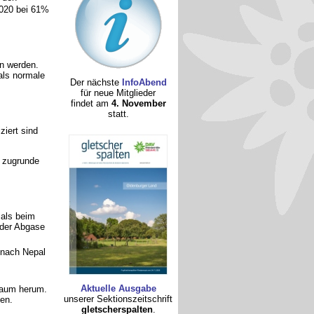
2020 bei 61%
n werden.
als normale
Der nächste
InfoAbend
für neue Mitglieder
findet am
4. November
statt.
ziert sind
g zugrunde
 als beim
 der Abgase
e nach Nepal
Aktuelle Ausgabe
kaum herum.
unserer Sektionszeitschrift
en.
gletscherspalten
.