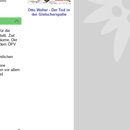
g/km)
Otto Welter - Der Tod in
der Gletscherspalte
ür die
llt. Ziel
rräume. Der
t dem ÖPV
ntlichen
ene
en vor allem
nd