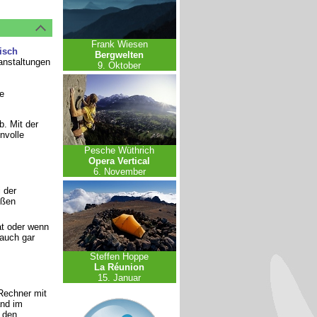
Frank Wiesen
isch
Bergwelten
anstaltungen
9. Oktober
e
b. Mit der
nvolle
Pesche Wüthrich
Opera Vertical
6. November
 der
oßen
t oder wenn
 auch gar
Steffen Hoppe
La Réunion
15. Januar
Rechner mit
and im
r den