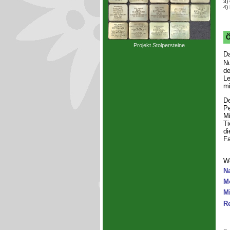
3)
4)
Ö
Projekt Stolpersteine
Da
Nu
de
Le
mi
De
Pe
Mi
Ti
di
Fa
We
Na
Mo
Mi
Re