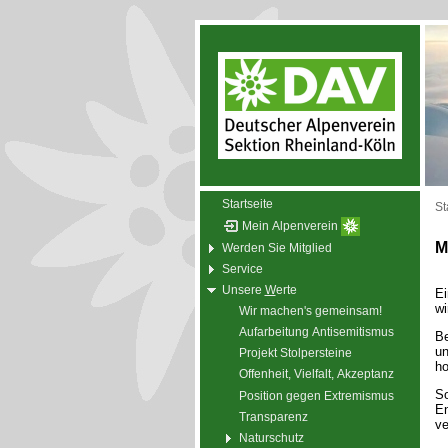
Startseite
St
Mein Alpenverein
M
Werden Sie Mitglied
Service
Unsere
W
erte
Ei
wi
Wir machen's gemeinsam!
Aufarbeitung Antisemitismus
Be
un
Projekt Stolpersteine
h
Offenheit, Vielfalt, Akzeptanz
So
Position gegen Extremismus
En
Transparenz
ve
Naturschutz