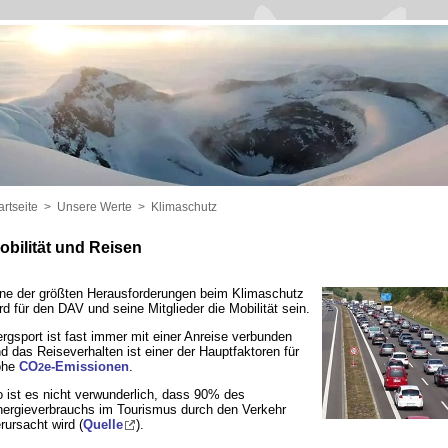
artseite
>
Unsere Werte
>
Klimaschutz
obilität und Reisen
ne der größten Herausforderungen beim Klimaschutz
rd für den DAV und seine Mitglieder die Mobilität sein.
rgsport ist fast immer mit einer Anreise verbunden
d das Reiseverhalten ist einer der Hauptfaktoren für
ohe
CO
e-Emissionen
.
2
 ist es nicht verwunderlich, dass 90% des
ergieverbrauchs im Tourismus durch den Verkehr
rursacht wird (
Quelle
).