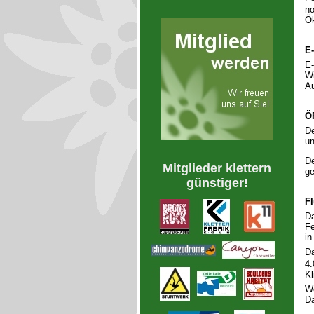
no
Ök
E
E-
Wi
Au
Ö
De
un
De
Mitglieder klettern
ge
günstiger!
F
Da
Fe
in
Da
4.
Kl
We
Da