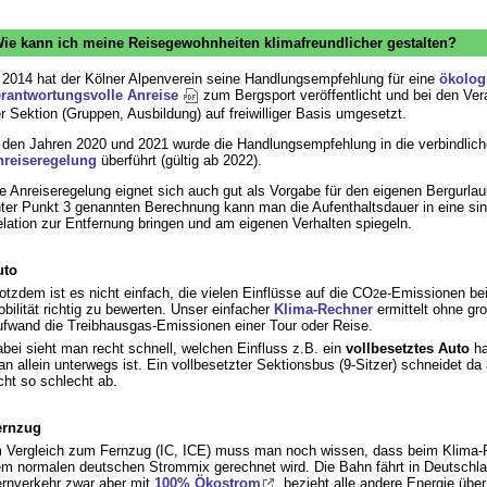
ie kann ich meine Reisegewohnheiten klimafreundlicher gestalten?
 2014 hat der Kölner Alpenverein seine Handlungsempfehlung für eine
ökolog
rantwortungsvolle Anreise
zum Bergsport veröffentlicht und bei den Ver
r Sektion (Gruppen, Ausbildung) auf freiwilliger Basis umgesetzt.
 den Jahren 2020 und 2021 wurde die Handlungsempfehlung in die verbindlich
nreiseregelung
überführt (gültig ab 2022).
e Anreiseregelung eignet sich auch gut als Vorgabe für den eigenen Bergurlau
ter Punkt 3 genannten Berechnung kann man die Aufenthaltsdauer in eine sin
lation zur Entfernung bringen und am eigenen Verhalten spiegeln.
uto
otzdem ist es nicht einfach, die vielen Einflüsse auf die CO
e-Emissionen bei
2
bilität richtig zu bewerten. Unser einfacher
Klima-Rechner
ermittelt ohne gr
fwand die Treibhausgas-Emissionen einer Tour oder Reise.
bei sieht man recht schnell, welchen Einfluss z.B. ein
vollbesetztes Auto
ha
n allein unterwegs ist. Ein vollbesetzter Sektionsbus (9-Sitzer) schneidet da
cht so schlecht ab.
ernzug
 Vergleich zum Fernzug (IC, ICE)
muss man noch wissen, dass beim Klima-
m normalen deutschen Strommix gerechnet wird. Die Bahn fährt in Deutschl
rnverkehr zwar aber mit
100% Ökostrom
, bezieht alle andere Energie übe