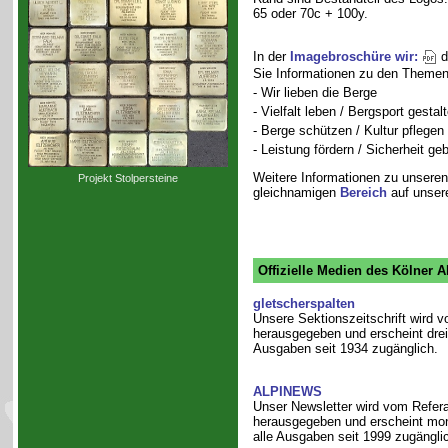
65 oder 70c + 100y.
In der
Imagebroschüre wir:
d
Sie Informationen zu den Themen
- Wir lieben die Berge
- Vielfalt leben / Bergsport gestal
- Berge schützen / Kultur pflegen
- Leistung fördern / Sicherheit ge
Weitere Informationen zu unsere
Projekt Stolpersteine
gleichnamigen
Bereich
auf unser
Offizielle Medien des Kölner A
gletscherspalten
Unsere Sektionszeitschrift wird v
herausgegeben und erscheint dre
Ausgaben seit 1934 zugänglich.
ALPINEWS
Unser Newsletter wird vom Referat
herausgegeben und erscheint mon
alle Ausgaben seit 1999 zugängli