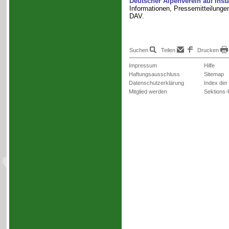
Deutscher Alpenverein auf Ins
Informationen, Pressemitteilunge
DAV.
Suchen
Teilen
Drucken
Impressum
Hilfe
Haftungsausschluss
Sitemap
Datenschutzerklärung
Index der
Mitglied werden
Sektions-