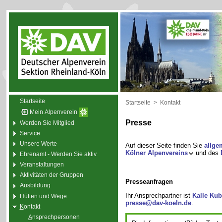
Startseite
Startseite
>
Kontakt
Mein Alpenverein
Presse
Werden Sie Mitglied
Service
Unsere Werte
Auf dieser Seite finden Sie
allge
Kölner Alpenvereins
und des
Ehrenamt - Werden Sie aktiv
Veranstaltungen
Aktivitäten der Gruppen
Presseanfragen
Ausbildung
Ihr Ansprechpartner ist
Kalle Kub
Hütten und Wege
presse@dav-koeln.de
.
K
ontakt
A
nsprechpersonen