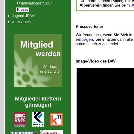
Die Informationen (Bilder, Text
O
rganisationsstruktur
Alpenverein
finden Sie beim
J
P
resse
Jugend JDAV
ALPINEWS
Presseverteiler
Wir freuen uns, wenn Sie Sich in
eintragen
. Sie erhalten dann all
automatisch zugesendet.
Image-Video des DAV
Mitglieder klettern
günstiger!