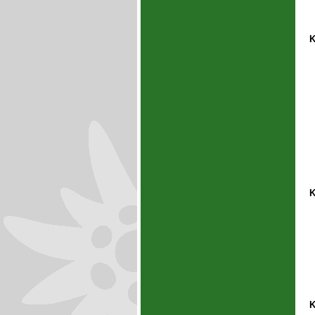
K
K
K