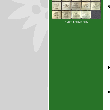
G
Projekt Stolpersteine
H
K