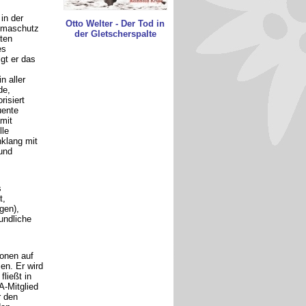
in der
Otto Welter - Der Tod in
imaschutz
der Gletscherspalte
äten
es
lgt er das
n aller
de,
risiert
uente
mit
lle
klang mit
und
s
t,
gen),
undliche
onen auf
n. Er wird
ließt in
 A-Mitglied
r den