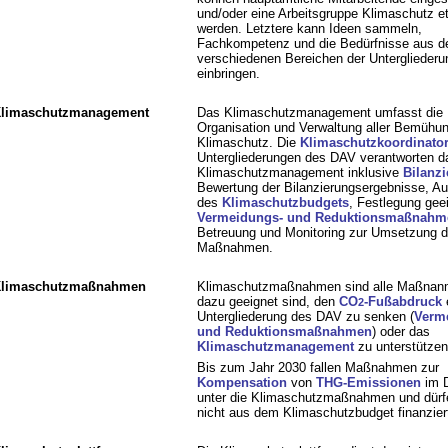
und/oder eine Arbeitsgruppe Klimaschutz et
werden. Letztere kann Ideen sammeln,
Fachkompetenz und die Bedürfnisse aus d
verschiedenen Bereichen der Untergliederu
einbringen.
limaschutzmanagement
Das Klimaschutzmanagement umfasst die
Organisation und Verwaltung aller Bemüh
Klimaschutz. Die
Klimaschutzkoordinator
Untergliederungen des DAV verantworten da
Klimaschutzmanagement inklusive
Bilanz
Bewertung der Bilanzierungsergebnisse, Au
des
Klimaschutzbudgets
, Festlegung gee
Vermeidungs- und Reduktionsmaßnahm
Betreuung und Monitoring zur Umsetzung d
Maßnahmen.
limaschutzmaßnahmen
Klimaschutzmaßnahmen sind alle Maßnanm
dazu geeignet sind, den
CO
-Fußabdruck
e
2
Untergliederung des DAV zu senken (
Verm
und Reduktionsmaßnahmen
) oder das
Klimaschutzmanagement
zu unterstützen
Bis zum Jahr 2030 fallen Maßnahmen zur
Kompensation
von
THG-Emissionen
im D
unter die Klimaschutzmaßnahmen und dürf
nicht aus dem Klimaschutzbudget finanzier