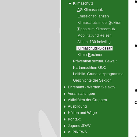
A
K
limaschutz
A
G Klimaschutz
Emissions
b
ilanzen
Klimaschutz in der
S
ektion
T
ipps zum Klimaschutz
M
obilität und Reisen
Aktion: 130 freiwillig
A
Klimaschutz-
G
lossar
Klima-
R
echner
Prävention sexual. Gewalt
Partnersektion GOC
Leitbild, Grundsatzprogramme
Geschichte der Sektion
Ehrenamt - Werden Sie aktiv
B
Veranstaltungen
Aktivitäten der Gruppen
Ausbildung
Hütten und Wege
Kontakt
Jugend JDAV
ALPINEWS