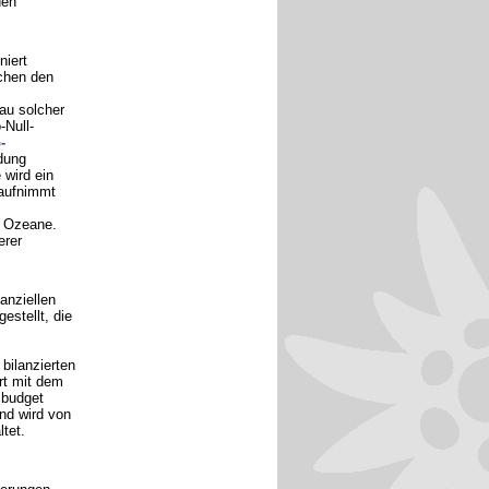
den
niert
schen den
au solcher
Null-
-
dung
 wird ein
 aufnimmt
d Ozeane.
erer
anziellen
estellt, die
bilanzierten
rt mit dem
zbudget
und wird von
tet.