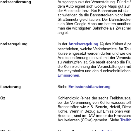
nreiseentfernung
Ausgangspunkt der Veranstaltung. Für die 
dem Auto eignet sich Google Maps gut zur 
der Anreisedistanz. Bei Bahnreisen ist das
schwieriger, da die Bahnstrecken nicht im
Straßennetz gleichlaufen. Der Bahnstreck
sich über Google Maps am besten annäher
man die wichtigsten Bahnhöfe als Zwischen
angibt.
nreiseregelung
In der
Anreiseregelung
des Kölner Alpe
beschrieben, welche Verkehrsmittel für Tou
Kurse eingesetzt werden dürfen und wie di
Anreiseentfernung sinnvoll mit der Veranst
zu verknüpfen ist. Sie regelt ebenso die Fl
die Kennzeichnung der Veranstaltungen mit
Baumsymbolen und den durchschnittliche
Emissionen
.
ilanzierung
Siehe
Emissionsbilanzierung
.
CO
Kohlendioxid (eines der sechs Treibhausga
2
bei der Verbrennung von Kohlenwasserstof
Brennstoffen wie z.B. Benzin, Heizöl, Diese
Kohle. Wenn in Bezug auf Emissionen vo
Rede ist, sind im DAV immer die Emission
Äquivalenten (CO
e) gemeint. Siehe
Treib
2