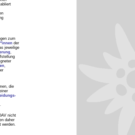
abliert
en
ng
ungen zum
*innen
der
s jeweilige
ierung
,
fstellung
igneter
en
,
er
en, die
iner
eidungs-
.
AV nicht
en daher
t werden.