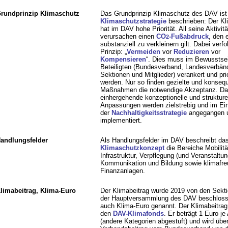
rundprinzip Klimaschutz
Das Grundprinzip Klimaschutz des DAV ist 
Klimaschutzstrategie
beschrieben: Der Kl
hat im DAV hohe Priorität. All seine Aktivit
verursachen einen
CO
-Fußabdruck
, den 
2
substanziell zu verkleinern gilt. Dabei verfo
Prinzip: „
Vermeiden
vor
Reduzieren
vor
Kompensieren
“. Dies muss im Bewusstsei
Beteiligten (Bundesverband, Landesverbän
Sektionen und Mitglieder) verankert und prio
werden. Nur so finden gezielte und konseq
Maßnahmen die notwendige Akzeptanz. Da
einhergehende konzeptionelle und strukture
Anpassungen werden zielstrebig und im Ein
der
Nachhaltigkeitsstrategie
angegangen 
implementiert.
andlungsfelder
Als Handlungsfelder im DAV beschreibt da
Klimaschutzkonzept
die Bereiche Mobilitä
Infrastruktur, Verpflegung (und Veranstaltun
Kommunikation und Bildung sowie klimafre
Finanzanlagen.
limabeitrag, Klima-Euro
Der Klimabeitrag wurde 2019 von den Sekti
der Hauptversammlung des DAV beschlosse
auch Klima-Euro genannt. Der Klimabeitrag f
den
DAV-Klimafonds
. Er beträgt 1 Euro je
(andere Kategorien abgestuft) und wird übe