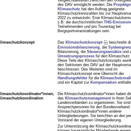
Vergleichbarkeiten zwischen den Unterglie
des DAV ermöglicht werden. Die
Projektg
Klimaschutz
hat den Auftrag geeignete
Klimaschutzkennzahlen bis zur Hauptver
2022 zu entwickeln. Eine Klimaschutzkenn
z.B. die durchschnittlichen
THG-Emission
Teilnehmenden und pro Tourentag bei
Bergsportveranstaltungen sein.
limaschutzkonzept
Das
Klimaschutzkonzept
beschreibt di
Emissionsbilanzierung
, die
Systemgren
Bilanzierung, die
Steuerungsansätze
und 
Umsetzungsprozess
für den Klimaschutz
Diese Teile des Klimaschutzkonzepts wurd
den Sektionen des DAV auf der Hauptver
beschlossen. Des Weiteren sind im
Klimaschutzkonzept eine Übersicht der
Handlungsfelder
für die
Klimaschutzma
und ein Kapitel zur
Kompensation
enthalte
limaschutzkoordinator*innen,
Die Klimaschutzkoordinator*innen haben di
limaschutzkoordination
das
Klimaschutzmanagement
in ihren Se
Landesverbänden zu organisieren. Sie sind
Ansprechpersonen für den Bundesverband 
Klimaschutzkoordinator*innen anderer
Untergliederungen. Sie berichten an den jew
Vorstand der eigenen Untergliederung.
Zur Unterstützung der Klimaschutzkoordina
können hauptamtliche Mitarbeitende einges