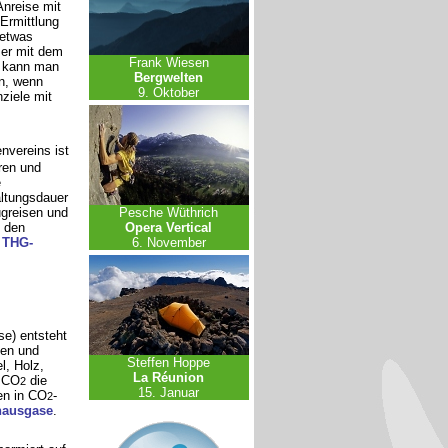
Anreise mit
Ermittlung
 etwas
mer mit dem
Frank Wiesen
e kann man
Bergwelten
n, wenn
9. Oktober
ziele mit
nvereins ist
ren und
e
altungsdauer
Pesche Wüthrich
ugreisen und
Opera Vertical
 den
6. November
n
THG-
se) entsteht
fen und
Steffen Hoppe
l, Holz,
La Réunion
n CO
die
2
15. Januar
en in CO
-
2
hausgase
.