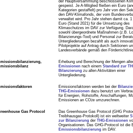
der Hauptversammlung beschlossenen Kli
gespeist. Je A-Mitglied fließen ein Euro (an
Kategorien gestaffelt) pro Jahr von den Sek
den DAV-Klimafonds, der vom Bundesverb
verwaltet wird. Pro Jahr stehen damit ca. 1
Euro (Stand 2021) für die Umsetzung des
Klimaschutzes im DAV zur Verfügung. Dar
sowohl übergeordnete Maßnahmen (z.B. Lo
Bilanzierungs-Tool) und Personal zur Berat
Untergliederungen bezahlt als auch innovat
Pilotprojekte auf Antrag durch Sektionen u
Landesverbände gemäß den Förderrichtlinie
missionsbilanzierung,
Erhebung und Berechnung der Mengen alle
missionsbilanz
Emissionen
nach einem
Standard zur TH
Bilanzierung
zu allen Aktivitäten einer
Untergliederung.
missionsfaktoren
Emissionsfaktoren werden bei der
Bilanzi
THG-Emissionen
dazu benutzt um Verbra
für Energien, Rohstoffe, Anschaffungen, Mül
Emissionen an CO
e umzurechnen.
2
reenhouse Gas Protocol
Das Greenhouse Gas Protocol (GHG Protoc
Treibhausgas-Protokoll) ist ein weltweiter
S
zur Bilanzierung
der
THG-Emissionen
vo
Organisationen. Das GHG-Protocol ist die 
Emissionsbilanzierung
im DAV.