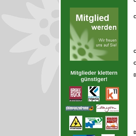
Mitglieder klettern
D
günstiger!
D