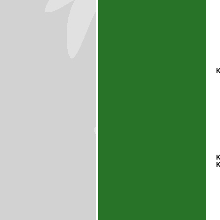
K
K
K