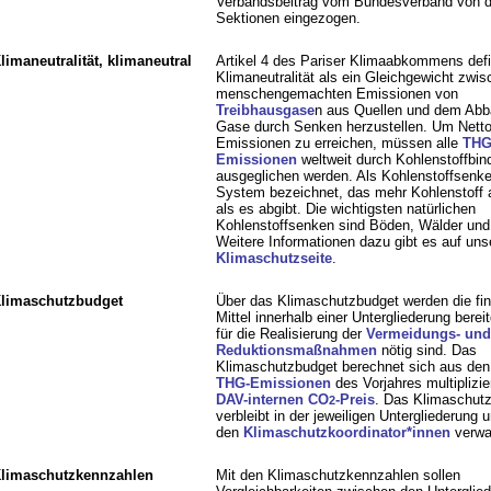
Verbandsbeitrag vom Bundesverband von 
Sektionen eingezogen.
limaneutralität, klimaneutral
Artikel 4 des Pariser Klimaabkommens defi
Klimaneutralität als ein Gleichgewicht zwi
menschengemachten Emissionen von
Treibhausgase
n aus Quellen und dem Abb
Gase durch Senken herzustellen. Um Netto-
Emissionen zu erreichen, müssen alle
THG
Emissionen
weltweit durch Kohlenstoffbin
ausgeglichen werden. Als Kohlenstoffsenke
System bezeichnet, das mehr Kohlenstoff
als es abgibt. Die wichtigsten natürlichen
Kohlenstoffsenken sind Böden, Wälder un
Weitere Informationen dazu gibt es auf uns
Klimaschutzseite
.
limaschutzbudget
Über das Klimaschutzbudget werden die fin
Mittel innerhalb einer Untergliederung bereitg
für die Realisierung der
Vermeidungs- und
Reduktionsmaßnahmen
nötig sind. Das
Klimaschutzbudget berechnet sich aus den 
THG-Emissionen
des Vorjahres multiplizie
DAV-internen CO
-Preis
. Das Klimaschut
2
verbleibt in der jeweiligen Untergliederung 
den
Klimaschutzkoordinator*innen
verwal
limaschutzkennzahlen
Mit den Klimaschutzkennzahlen sollen