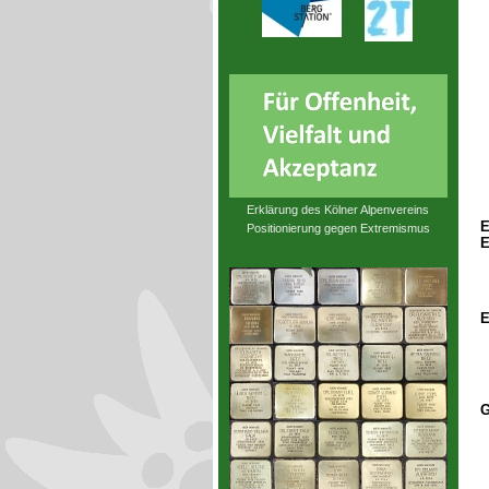
Erklärung des Kölner Alpenvereins
E
Positionierung gegen Extremismus
E
E
G