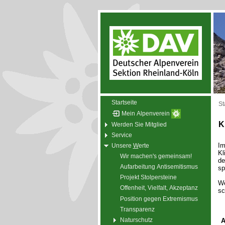
Startseite
St
Mein Alpenverein
K
Werden Sie Mitglied
Service
Im
Unsere
W
erte
Kl
Wir machen's gemeinsam!
de
Aufarbeitung Antisemitismus
sp
Projekt Stolpersteine
We
Offenheit, Vielfalt, Akzeptanz
sc
Position gegen Extremismus
Transparenz
Naturschutz
A