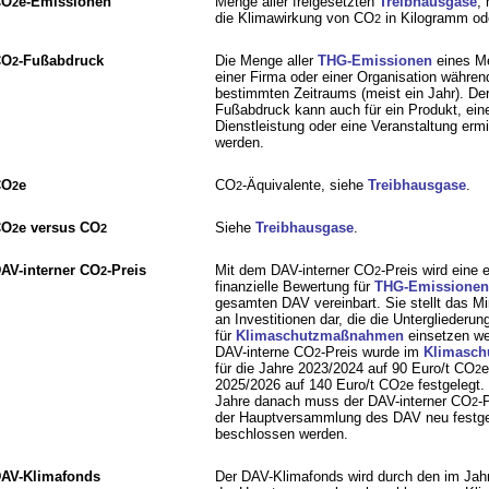
CO
e-Emissionen
Menge aller freigesetzten
Treibhausgase
, 
2
die Klimawirkung von CO
in Kilogramm od
2
CO
-Fußabdruck
Die Menge aller
THG-Emissionen
eines M
2
einer Firma oder einer Organisation währen
bestimmten Zeitraums (meist ein Jahr). De
Fußabdruck kann auch für ein Produkt, ein
Dienstleistung oder eine Veranstaltung ermit
werden.
CO
e
CO
-Äquivalente, siehe
Treibhausgase
.
2
2
CO
e versus CO
Siehe
Treibhausgase
.
2
2
AV-interner CO
-Preis
Mit dem DAV-interner CO
-Preis wird eine e
2
2
finanzielle Bewertung für
THG-Emissionen
gesamten DAV vereinbart. Sie stellt das 
an Investitionen dar, die die Untergliederu
für
Klimaschutzmaßnahmen
einsetzen we
DAV-interne CO
-Preis wurde im
Klimasch
2
für die Jahre 2023/2024 auf 90 Euro/t CO
e
2
2025/2026 auf 140 Euro/t CO
e festgelegt.
2
Jahre danach muss der DAV-interner CO
-
2
der Hauptversammlung des DAV neu festge
beschlossen werden.
AV-Klimafonds
Der DAV-Klimafonds wird durch den im Jah