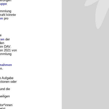
derungen
ruppe
sammlung
zahl könnte
en
pro
e
zen
der
den
 im DAV.
en 2021 von
sammlung
ßnahmen
n.
e Aufgabe
ktionen oder
und die
eiligen
tor*innen
etzt