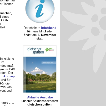
normiert auf
er Tonnen.
enschen,
d eines
r CO
-
2
e
telt
Der nächste
InfoAbend
für neue Mitglieder
findet am
4. November
statt.
inheitliche
im
Mindestmaß
ngen im DAV
rden. Der
utzkonzept
 und für
 Für die
Preis von
legt und
Aktuelle Ausgabe
unserer Sektionszeitschrift
r 2019 von
gletscherspalten
.