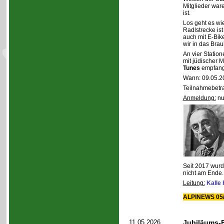
Mitglieder war
ist.
Los geht es wi
Radlstrecke ist
auch mit E-Bik
wir in das Bra
An vier Statio
mit jüdischer 
Tunes
empfang
Wann: 09.05.2
Teilnahmebetra
Anmeldung:
nu
Seit 2017 wurde
nicht am Ende.
Leitung:
Kalle
ALPINEWS 05/
11.05.2026
Jubiläums-F