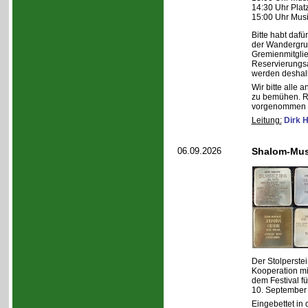
14:30 Uhr Plat
15:00 Uhr Musi
Bitte habt daf
der Wandergru
Gremienmitglie
Reservierungsa
werden deshal
Wir bitte alle 
zu bemühen. R
vorgenommen 
Leitung:
Dirk 
06.09.2026
Shalom-Musi
Der Stolperstei
Kooperation mi
dem Festival fü
10. September 
Eingebettet in