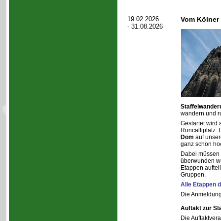
19.02.2026
Vom Kölner
- 31.08.2026
Staffelwander
wandern und r
Gestartet wird
Roncalliplatz.
Dom
auf unsere
ganz schön ho
Dabei müssen f
überwunden wer
Etappen aufteil
Gruppen.
Alle Etappen 
Die Anmeldung 
Auftakt zur S
Die Auftaktver