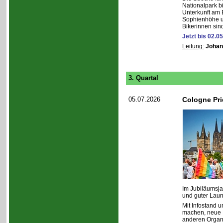
Nationalpark bi
Unterkunft am 
Sophienhöhe u
Bikerinnen sin
Jetzt bis 02.0
Leitung:
Johan
3. Quartal
05.07.2026
Cologne Pr
Im Jubiläumsja
und guter Laun
Mit Infostand u
machen, neue M
anderen Organi