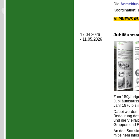
Die
Anmeldun
Koordination:
ALPINEWS 05/
17.04.2026
Jubiläumsau
- 11.05.2026
Zum 150jährige
Jubiläumsausst
Jahr 1876 bis i
Dabei werden N
Bedeutung des 
und die Vielfal
Gruppen und Re
An den Samstag
mit einem Infos