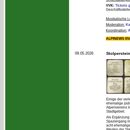
VVK:
Tickets 
Geschäftsstelle
Musikalische L
Moderation:
Ka
Koordination:
A
ALPINEWS 05/
09.05.2026
Stolperstei
Einige der verl
ehemalige jüdi
Alpenvereins l
Stadtgebiet.
Als Ergänzung 
Spaziergang in
acht ehemalig
Westen der Sta