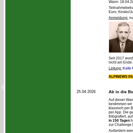
Wann: 18.04.2
Teilnahmebetra
Euro, Kinder/J
Anmeldung:
nu
Seit 2017 wurde
nicht am Ende.
Leitung:
Kalle
ALPINEWS 05/
25.04.2026
Ab in die B
Auf dieser Wa
bestimmen wir
klassisch per
per App. Die g
fotografiert, a
in 150 Tagen
h
zur Challenge 
Außerdem werde