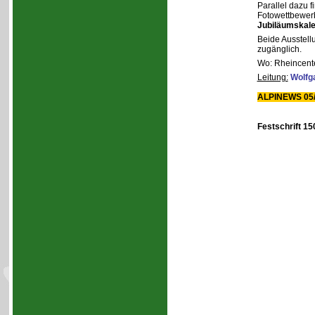
Parallel dazu f
Fotowettbewerb
Jubiläumskal
Beide Ausstell
zugänglich.
Wo: Rheincente
Leitung:
Wolfg
ALPINEWS 05/
Festschrift 15