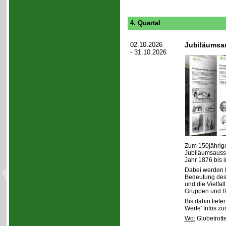
4. Quartal
02.10.2026
Jubiläumsau
- 31.10.2026
Zum 150jährige
Jubiläumsausst
Jahr 1876 bis 
Dabei werden N
Bedeutung des 
und die Vielfal
Gruppen und Re
Bis dahin liefer
Werte' Infos z
Wo:
Globetrott