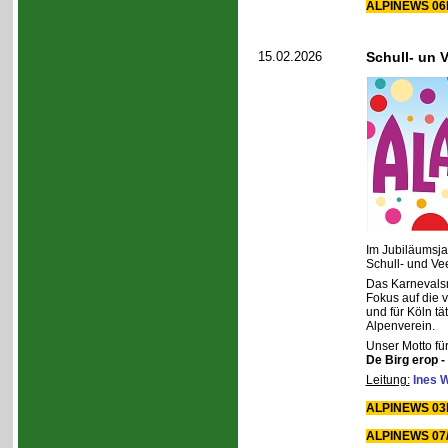
ALPINEWS 06b
15.02.2026
Schull- un 
Im Jubiläumsja
Schull- und Vee
Das Karnevalsm
Fokus auf die 
und für Köln tä
Alpenverein.
Unser Motto für
De Birg erop 
Leitung:
Ines 
ALPINEWS 03b
ALPINEWS 07/