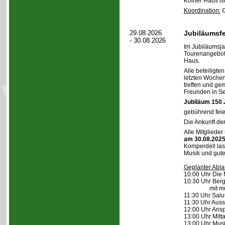
Kölner Haus is
Koordination:
29.08.2026
Jubiläumsfe
- 30.08.2026
Im Jubiläumsja
Tourenangebote
Haus.
Alle beteiligt
letzten Woche
treffen und ge
Freunden in Se
Jubiläum 150 
gebührend feie
Die Ankunft de
Alle Mitgliede
am 30.08.202
Komperdell las
Musik und gut
Geplanter Abla
10:00 Uhr Die 
10:30 Uhr Berg
mit musikali
11:30 Uhr Salu
11:30 Uhr Auss
12:00 Uhr Ans
13:00 Uhr Mitt
13:00 Uhr Musi