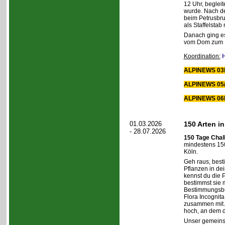
12 Uhr, begleit
wurde. Nach d
beim Petrusbru
als Staffelstab
Danach ging es
vom Dom zum Kl
Koordination:
H
ALPINEWS 03b
ALPINEWS 05/
ALPINEWS 06b
01.03.2026
150 Arten i
- 28.07.2026
150 Tage Chal
mindestens 150
Köln.
Geh raus, best
Pflanzen in d
kennst du die P
bestimmst sie m
Bestimmungsbü
Flora Incognita
zusammen mit 
hoch, an dem d
Unser gemeinsa