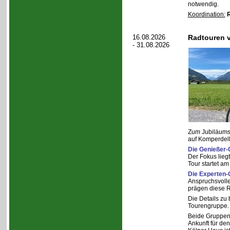
notwendig.
Koordination:
R
16.08.2026
Radtouren 
- 31.08.2026
Zum Jubiläumsf
auf Komperdell 
Die Genießer-
Der Fokus lie
Tour startet am
Die Experten-
Anspruchsvolle
prägen diese R
Die Details zu
Tourengruppe.
Beide Gruppen 
Ankunft für de