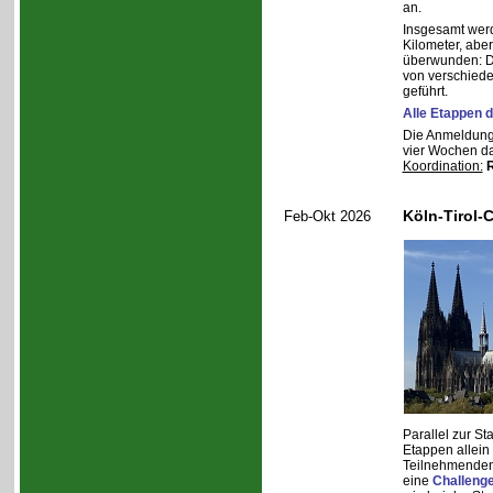
an.
Insgesamt wer
Kilometer, ab
überwunden: D
von verschiede
geführt.
Alle Etappen 
Die Anmeldung 
vier Wochen da
Koordination:
R
Köln-Tirol-
Feb-Okt 2026
Parallel zur S
Etappen allein
Teilnehmenden
eine
Challenge