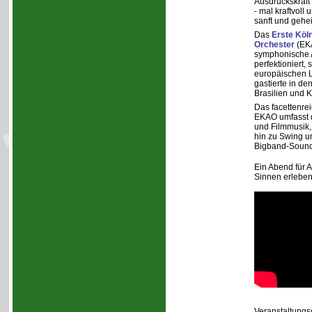
Ausdruckskraft 
- mal kraftvoll 
sanft und gehei
Das
Erste Köl
Orchester
(EK
symphonische 
perfektioniert, 
europäischen 
gastierte in de
Brasilien und 
Das facettenre
EKAO umfasst d
und Filmmusik,
hin zu Swing 
Bigband-Sound
Ein Abend für A
Sinnen erleben
Veranstaltungso