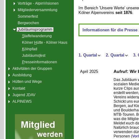
Vorträge - AlpinVisionen
Im Bereich 'Unsere Werte' unsere
Mitgliederversammlung
Kölner Alpenvereins
seit 1876
.
Sommerfest
Bergwochen
J
ubiläumsprogramm
Informationen für die Presse
S
taffelwanderung
Kölner
H
ütte - Kölner Haus
K
ölnpfad
1. Quartal
2. Quartal
3. 
Jubiläums
f
est
P
resseinformationen
Aktivitäten der Gruppen
Aufruf: Wir
April 2025
Ausbildung
Das Jubiläum w
Hütten und Wege
sozialen Medie
Kontakt
kurze Clips a
erstellt werden,
Jugend JDAV
Vereins widers
ALPINEWS
Schickt uns eu
Bergen, auf Kle
und Boulderha
MTB-Touren. Bet
was die Mitglie
Meldet euch da
Natürlich brauc
verwenden dürfe
Personen (
Vor