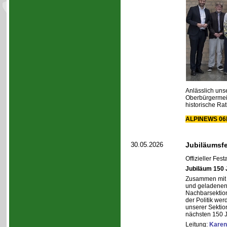
Anlässlich uns
Oberbürgermeis
historische Ra
ALPINEWS 06b
30.05.2026
Jubiläumsfe
Offizieller Fes
Jubiläum 150 
Zusammen mit 
und geladenen
Nachbarsektio
der Politik wer
unserer Sektio
nächsten 150 J
Leitung:
Karen