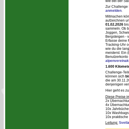
wie bei der St
Zur Challenge 
anmelden
.
Mitmachen könn
aufzeichnen u
01.02.2026
bi
sammeln. Ob b
Joggen, Schw
Bergsteigen - v
Erfasse deine F
Tracking-Uhr o
wie du die lang
meisterst. Ein (
Benutzerkonto 
alpenvereinak
1.600 Kilomet
Challenge-Teil
können sich
bi
die am 30.11.2
denjenigen ver
Hier geht es z
Diese Preise i
2x Übernachtu
4x Übernachtun
10x Jahrbüch
10x Washbags 
10x praktisch
Leitung:
Svetl