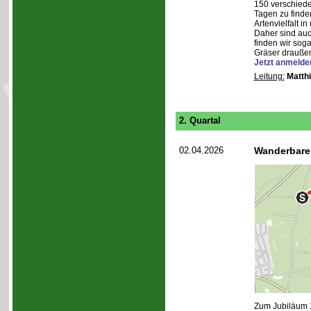
150 verschiede
Tagen zu finde
Artenvielfalt i
Daher sind auc
finden wir soga
Gräser draußen
Jetzt anmelde
Leitung:
Matth
2. Quartal
02.04.2026
Wanderbare
Zum Jubiläum 1