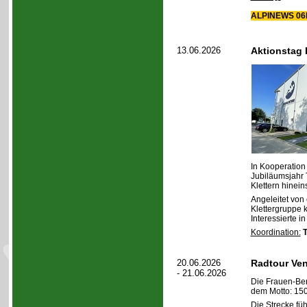
ALPINEWS 06b
13.06.2026
Aktionstag 
In Kooperation
Jubiläumsjahr 
Klettern hinei
Angeleitet von
Klettergruppe 
Interessierte i
Koordination:
20.06.2026
Radtour Ven
- 21.06.2026
Die Frauen-Ber
dem Motto: 150 
Die Strecke fü