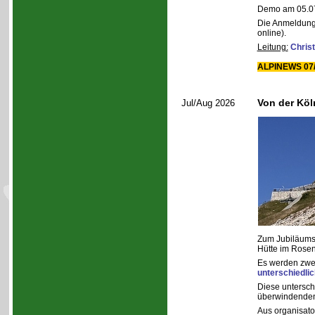
Demo am 05.07.
Die Anmeldung
online).
Leitung:
Christ
ALPINEWS 07/
Von der Köl
Jul/Aug 2026
Zum Jubiläums
Hütte im Rose
Es werden zwei
unterschiedlic
Diese untersch
überwindenden
Aus organisat