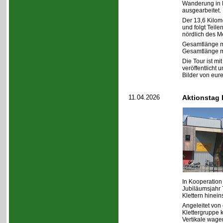
Wanderung in F
ausgearbeitet.
Der 13,6 Kilom
und folgt Teil
nördlich des M
Gesamtlänge m
Gesamtlänge m
Die Tour ist mi
veröffentlicht 
Bilder von eu
11.04.2026
Aktionstag 
In Kooperation 
Jubiläumsjahr 
Klettern hinei
Angeleitet von
Klettergruppe k
Vertikale wage