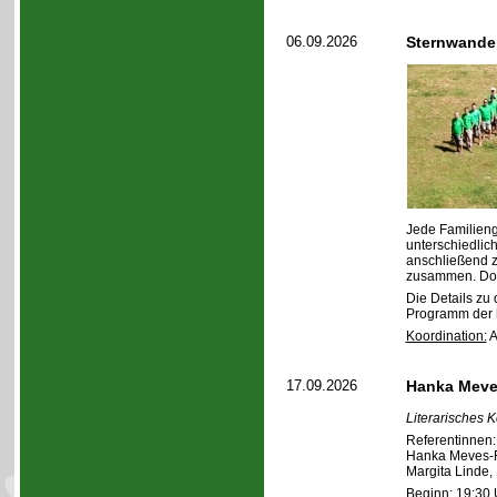
06.09.2026
Sternwande
Jede Familieng
unterschiedlic
anschließend 
zusammen. Dort
Die Details zu
Programm der
Koordination:
A
17.09.2026
Hanka Meve
Literarisches 
Referentinnen:
Hanka Meves-Fr
Margita Linde,
Beginn: 19:30 