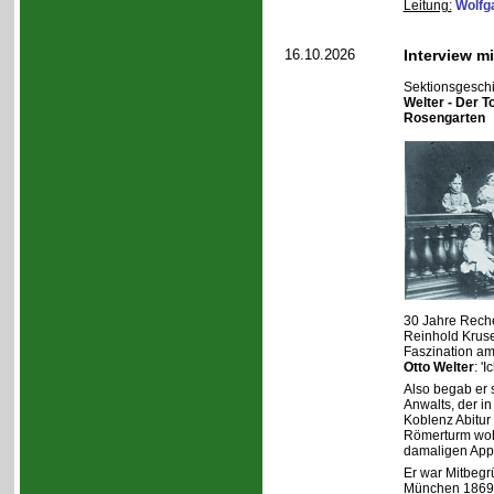
Leitung:
Wolfg
16.10.2026
Interview m
Sektionsgeschi
Welter - Der T
Rosengarten
30 Jahre Reche
Reinhold Kruse
Faszination am
Otto Welter
: '
Also begab er 
Anwalts, der in
Koblenz Abitur 
Römerturm woh
damaligen Appel
Er war Mitbegr
München 1869 