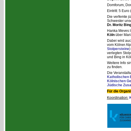
Domforum, Dom
Eintritt: 5 Eur
Die verfemte j
Schwester unse
Dr. Moritz Bin
Hanka Meves l
Köln
über Mari
Dabei wird au
vom Kölner Alp
Stolpersteine
)
verlegten Stol
und Bing in Köl
Weitere Info si
zu finden.
Die Veranstalt
Katholischen 
Kölnischen Ges
Jüdische Zus
Für die Organi
Koordination:
K