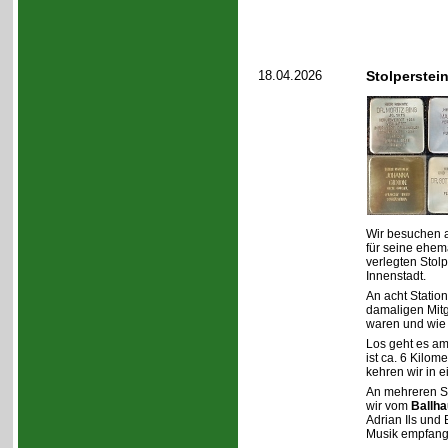
18.04.2026
Stolperstei
Wir besuchen a
für seine ehem
verlegten Stolp
Innenstadt.
An acht Statio
damaligen Mitg
waren und wie 
Los geht es am
ist ca. 6 Kilom
kehren wir in e
An mehreren S
wir vom
Ballha
Adrian Ils und 
Musik empfang