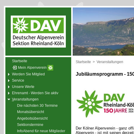
Startseite
Startseite
>
Veranstaltungen
Mein Alpenverein
Jubiläumsprogramm - 150
Werden Sie Mitglied
Service
Unsere Werte
Ehrenamt - Werden Sie aktiv
V
eranstaltungen
Die nächsten 30 Termine
Monatsübersicht
Angebotsübersicht
Sektionstermine
Der Kölner Alpenverein - ganz off
InfoAbend für neue Mitglieder
Alpenverin - ist mit seinen derzei