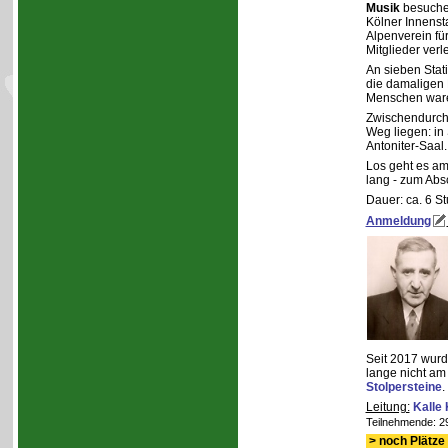
Musik
besuchen
Kölner Innensta
Alpenverein fü
Mitglieder verle
An sieben Stat
die damaligen 
Menschen ware
Zwischendurch 
Weg liegen: in
Antoniter-Saal.
Los geht es am
lang - zum Abs
Dauer: ca. 6 St
Anmeldung
Seit 2017 wurde
lange nicht am
Stolpersteine
.
Leitung:
Kalle
Teilnehmende: 29 
> noch Plätze 