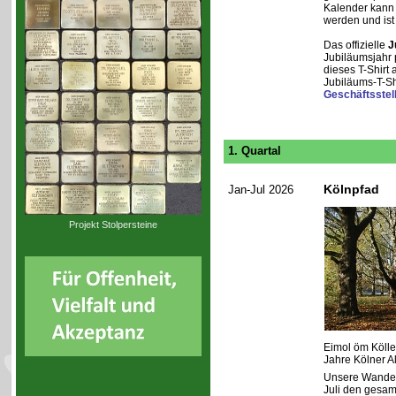
Kalender kann 
werden und ist
Das offizielle
J
Jubiläumsjahr 
dieses T-Shirt
Jubiläums-T-Sh
Geschäftsstel
1. Quartal
Kölnpfad
Jan-Jul 2026
Projekt Stolpersteine
Eimol öm Kölle
Jahre Kölner Al
Unsere Wanderg
Juli den gesam