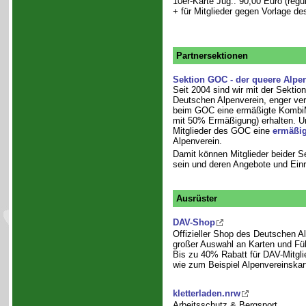
10er-Karte Jug.: 90,00 Euro (regu
+ für Mitglieder gegen Vorlage d
Partnersektionen
Sektion GOC - der queere Alpe
Seit 2004 sind wir mit der Sekti
Deutschen Alpenverein, enger ve
beim GOC eine ermäßigte KombiMi
mit 50% Ermäßigung) erhalten. Um
Mitglieder des GOC eine
ermäßig
Alpenverein.
Damit können Mitglieder beider Se
sein und deren Angebote und Einr
Ausrüster
DAV-Shop
Offizieller Shop des Deutschen A
großer Auswahl an Karten und Füh
Bis zu 40% Rabatt für DAV-Mitgli
wie zum Beispiel Alpenvereinskar
kletterladen.nrw
Arbeitsschutz & Bergsport