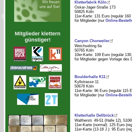
Kletterfabrik Köln
Oskar-Jäger-Straße 173
50825 Köln
11er-Karte: 131 Euro (regulär 160
für Mitglieder (nur
Online-Bestel
Mitglieder klettern
günstiger!
Canyon Chorweiler
Weichselring 6a
50765 Köln
10er-Karte: 109 Euro (regulär 130
für Mitglieder gegen Vorlage des
Boulderhalle K11
Kyllstrasse 11
50678 Köln
11er-Karte: 96 Euro (regulär 115 E
für Mitglieder (nur
Online-Bestel
Kletterhalle Dellbrück
Waltherstr. 49-51 (Halle 12), 5106
11er-Karte (normal): 125 Euro (re
11er-Karte (13-18 J.): 95 Euro (re