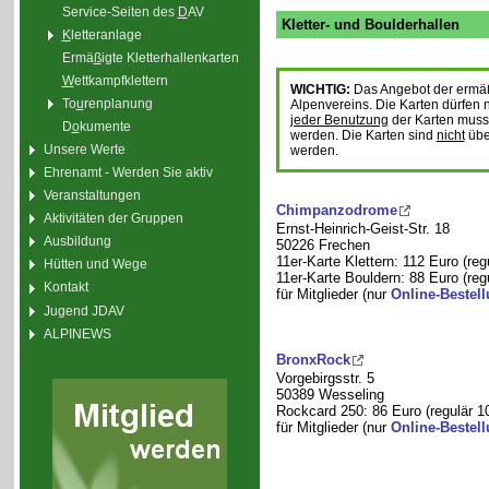
Service-Seiten des
D
AV
Kletter- und Boulderhallen
K
letteranlage
Ermä
ß
igte Kletterhallenkarten
W
ettkampfklettern
WICHTIG:
Das Angebot der ermäßi
To
u
renplanung
Alpenvereins. Die Karten dürfen 
jeder Benutzung
der Karten muss 
D
o
kumente
werden. Die Karten sind
nicht
übe
Unsere Werte
werden.
Ehrenamt - Werden Sie aktiv
Veranstaltungen
Chimpanzodrome
Aktivitäten der Gruppen
Ernst-Heinrich-Geist-Str. 18
Ausbildung
50226 Frechen
11er-Karte Klettern: 112 Euro (reg
Hütten und Wege
11er-Karte Bouldern: 88 Euro (reg
Kontakt
für Mitglieder (nur
Online-Bestel
Jugend JDAV
ALPINEWS
BronxRock
Vorgebirgsstr. 5
50389 Wesseling
Rockcard 250: 86 Euro (regulär 1
für Mitglieder (nur
Online-Bestel