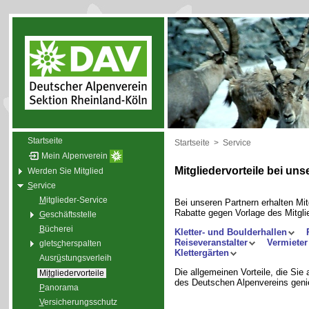
Startseite
Startseite
>
Service
Mein Alpenverein
Mitgliedervorteile bei un
Werden Sie Mitglied
S
ervice
M
itglieder-Service
Bei unseren Partnern erhalten Mi
Rabatte gegen Vorlage des Mitgl
G
eschäftsstelle
B
ücherei
Kletter- und Boulderhallen
Reiseveranstalter
Vermieter
glets
c
herspalten
Klettergärten
Ausr
ü
stungsverleih
Die allgemeinen Vorteile, die Sie 
Mi
t
gliedervorteile
des Deutschen Alpenvereins geni
P
anorama
V
ersicherungsschutz