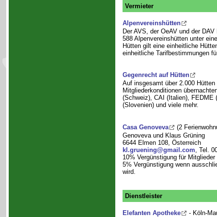
Vermieter
Alpenvereinshütten
Der AVS, der OeAV und der DAV
588 Alpenvereinshütten unter ein
Hütten gilt eine einheitliche Hütt
einheitliche Tarifbestimmungen fü
Gegenrecht auf Hütten
Auf insgesamt über 2.000 Hütten 
Mitgliederkonditionen übernach
(Schweiz), CAI (Italien), FEDME 
(Slovenien) und viele mehr.
Casa Genoveva
(2 Ferienwohn
Genoveva und Klaus Grüning
6644 Elmen 108, Österreich
kl.gruening@gmail.com
, Tel. 
10% Vergünstigung für Mitglieder
5% Vergünstigung wenn ausschließ
wird.
Dienstleister
Elefanten Apotheke
- Köln-Ma