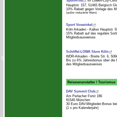
Sport4You
im Löwen-City-Cent
Hauptstr. 157, 51465 Bergisch G
10% Rabatt gegen Vorlage des Mi
(außer reduzierte Ware)
Sport Voswinkel
Köln Arkaden - Kalker Hauptstr. 5
15% Rabatt auf das reguläre Sort
Mitgliedsausweises
Schöffel-LOWA Store Köln
WDR-Arkaden - Breite Str. 6, 506
Bis zu 6% Jahresbonus über die
des Mitgliedsausweises
Reiseveranstalter / Tourismus
DAV Summit Club
Am Perlacher Forst 186
81545 München
30 Euro DAV-Mitglieder-Bonus be
(1 x pro Kalenderjahr)