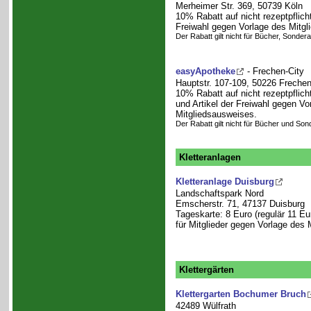
Merheimer Str. 369, 50739 Köln
10% Rabatt auf nicht rezeptpflicht
Freiwahl gegen Vorlage des Mitgl
Der Rabatt gilt nicht für Bücher, Sonde
easyApotheke
- Frechen-City
Hauptstr. 107-109, 50226 Freche
10% Rabatt auf nicht rezeptpflicht
und Artikel der Freiwahl gegen Vo
Mitgliedsausweises.
Der Rabatt gilt nicht für Bücher und So
Kletteranlagen
Kletteranlage Duisburg
Landschaftspark Nord
Emscherstr. 71, 47137 Duisburg
Tageskarte: 8 Euro (regulär 11 Eu
für Mitglieder gegen Vorlage des
Klettergärten
Klettergarten Bochumer Bruch
42489 Wülfrath