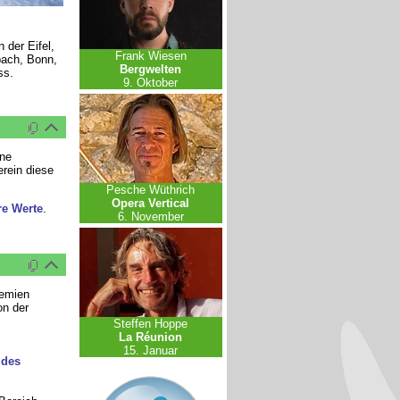
 der Eifel,
Frank Wiesen
bach, Bonn,
Bergwelten
ss.
9. Oktober
ne
erein diese
Pesche Wüthrich
Opera Vertical
e Werte
.
6. November
remien
on der
Steffen Hoppe
La Réunion
15. Januar
 des