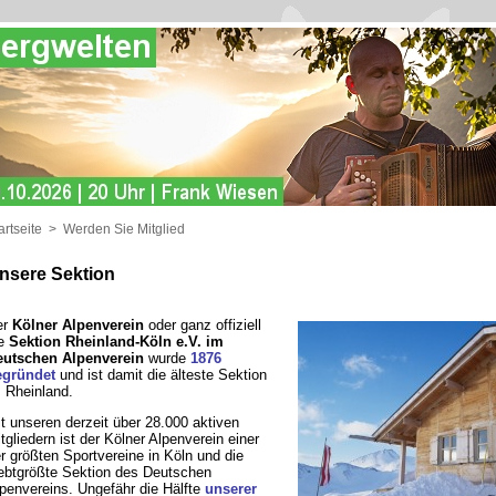
artseite
>
Werden Sie Mitglied
nsere Sektion
er
Kölner Alpenverein
oder ganz offiziell
ie
Sektion Rheinland-Köln e.V. im
eutschen Alpenverein
wurde
1876
egründet
und ist damit die älteste Sektion
 Rheinland.
t unseren derzeit über 28.000 aktiven
tgliedern ist der Kölner Alpenverein einer
r größten Sportvereine in Köln und die
ebtgrößte Sektion des Deutschen
penvereins. Ungefähr die Hälfte
unserer