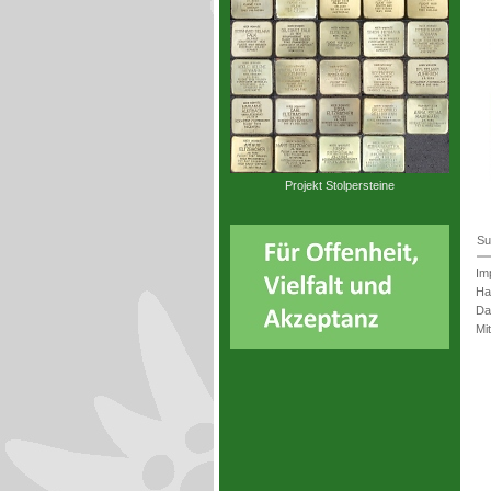
Projekt Stolpersteine
Su
Im
Ha
Da
Mi