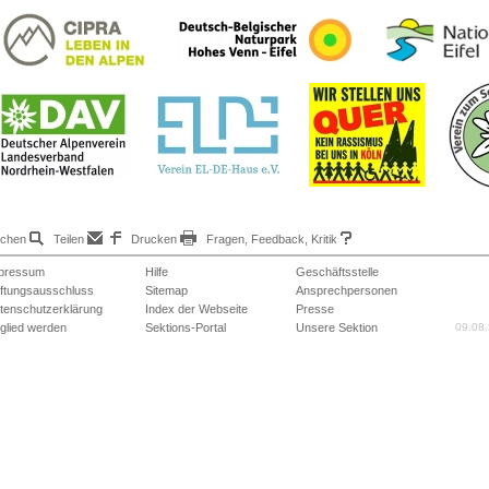
chen
Teilen
Drucken
Fragen, Feedback, Kritik
pressum
Hilfe
Geschäftsstelle
ftungsausschluss
Sitemap
Ansprechpersonen
tenschutzerklärung
Index der Webseite
Presse
tglied werden
Sektions-Portal
Unsere Sektion
09.08.