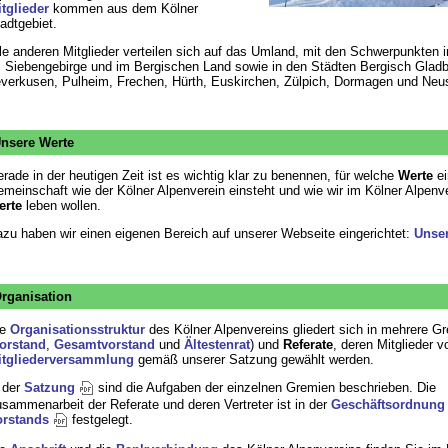
tglieder
kommen aus dem Kölner
adtgebiet.
le anderen Mitglieder verteilen sich auf das Umland, mit den Schwerpunkten in
 Siebengebirge und im Bergischen Land sowie in den Städten Bergisch Glad
verkusen, Pulheim, Frechen, Hürth, Euskirchen, Zülpich, Dormagen und Neu
nsere Werte
rade in der heutigen Zeit ist es wichtig klar zu benennen, für welche
Werte
ei
meinschaft wie der Kölner Alpenverein einsteht und wie wir im Kölner Alpenv
erte
leben wollen.
zu haben wir einen eigenen Bereich auf unserer Webseite eingerichtet:
Unser
rganisation
ie
Organisationsstruktur
des Kölner Alpenvereins gliedert sich in mehrere G
orstand
,
Gesamtvorstand
und
Ältestenrat
) und
Referate
, deren Mitglieder v
itgliederversammlung
gemäß unserer Satzung gewählt werden.
 der
Satzung
sind die Aufgaben der einzelnen Gremien beschrieben. Die
sammenarbeit der Referate und deren Vertreter ist in der
Geschäftsordnung
orstands
festgelegt.