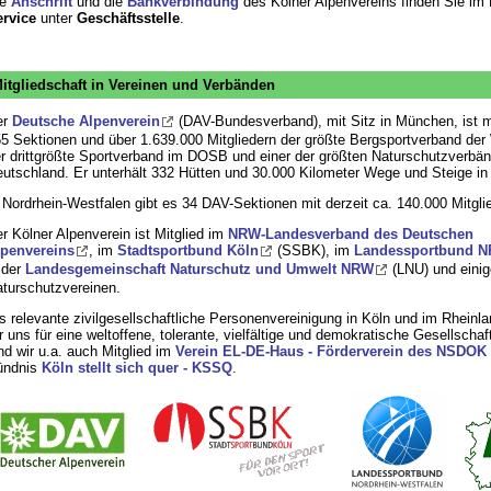
ie
Anschrift
und die
Bankverbindung
des Kölner Alpenvereins finden Sie im 
rvice
unter
Geschäftsstelle
.
itgliedschaft in Vereinen und Verbänden
er
Deutsche Alpenverein
(DAV-Bundesverband), mit Sitz in München, ist m
5 Sektionen und über 1.639.000 Mitgliedern der größte Bergsportverband der W
r drittgrößte Sportverband im DOSB und einer der größten Naturschutzverbän
utschland. Er unterhält 332 Hütten und 30.000 Kilometer Wege und Steige in
 Nordrhein-Westfalen gibt es 34 DAV-Sektionen mit derzeit ca. 140.000 Mitgli
r Kölner Alpenverein ist Mitglied im
NRW-Landesverband des Deutschen
penvereins
, im
Stadtsportbund Köln
(SSBK), im
Landessportbund 
 der
Landesgemeinschaft Naturschutz und Umwelt NRW
(LNU) und einig
turschutzvereinen.
s relevante zivilgesellschaftliche Personenvereinigung in Köln und im Rheinl
r uns für eine weltoffene, tolerante, vielfältige und demokratische Gesellschaf
nd wir u.a. auch Mitglied im
Verein EL-DE-Haus - Förderverein des NSDOK
ündnis
Köln stellt sich quer - KSSQ
.