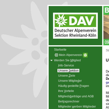
Startseite
St
Mein Alpenverein
U
Werden Sie
M
itglied
I
nfo-Service
Unsere
S
ektion
D
d
Unsere
Z
iele
D
Unsere Mitglie
d
er
g
im
Häufig gestellte
F
ragen
Ihre
V
orteile
Mi
Mitglieds
b
eiträge und AGB
Mi
de
Beit
r
agsrechner
si
Mitglieder
w
erben Mitglieder
Al