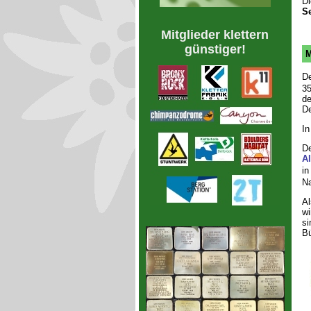
D
Se
Mitglieder klettern
günstiger!
M
D
35
de
De
In
De
Al
in
Na
Al
wi
si
B