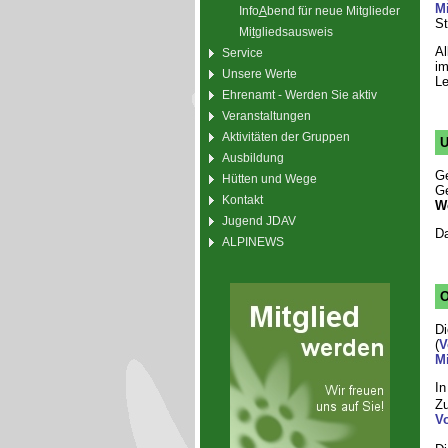
Mi
Info
A
bend für neue Mitglieder
St
Mi
t
gliedsausweis
Al
Service
im
Unsere Werte
Le
Ehrenamt - Werden Sie aktiv
Veranstaltungen
Aktivitäten der Gruppen
U
Ausbildung
Ge
Hütten und Wege
Ge
Kontakt
W
Jugend JDAV
Da
ALPINEWS
O
D
(
V
M
In
Zu
V