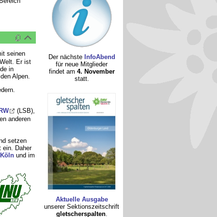
Bereich
it seinen
Der nächste
InfoAbend
elt. Er ist
für neue Mitglieder
de in
findet am
4. November
 den Alpen.
statt.
edern.
NRW
(LSB),
en anderen
and setzen
t ein. Daher
 Köln
und im
Aktuelle Ausgabe
unserer Sektionszeitschrift
gletscherspalten
.