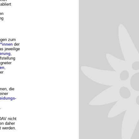
abliert
en
ng
ungen zum
*innen
der
s jeweilige
ierung
,
fstellung
igneter
en
,
er
en, die
iner
eidungs-
.
AV nicht
en daher
t werden.