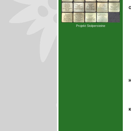
G
Projekt Stolpersteine
H
K