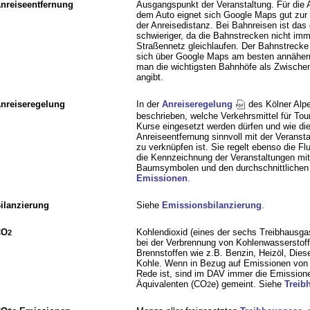
nreiseentfernung
Ausgangspunkt der Veranstaltung. Für die 
dem Auto eignet sich Google Maps gut zur 
der Anreisedistanz. Bei Bahnreisen ist das
schwieriger, da die Bahnstrecken nicht im
Straßennetz gleichlaufen. Der Bahnstreck
sich über Google Maps am besten annäher
man die wichtigsten Bahnhöfe als Zwischen
angibt.
nreiseregelung
In der
Anreiseregelung
des Kölner Alpe
beschrieben, welche Verkehrsmittel für Tou
Kurse eingesetzt werden dürfen und wie di
Anreiseentfernung sinnvoll mit der Veranst
zu verknüpfen ist. Sie regelt ebenso die Fl
die Kennzeichnung der Veranstaltungen mit
Baumsymbolen und den durchschnittliche
Emissionen
.
ilanzierung
Siehe
Emissionsbilanzierung
.
CO
Kohlendioxid (eines der sechs Treibhausga
2
bei der Verbrennung von Kohlenwasserstof
Brennstoffen wie z.B. Benzin, Heizöl, Diese
Kohle. Wenn in Bezug auf Emissionen vo
Rede ist, sind im DAV immer die Emission
Äquivalenten (CO
e) gemeint. Siehe
Treib
2