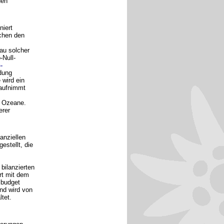
den
niert
schen den
au solcher
Null-
-
dung
 wird ein
 aufnimmt
d Ozeane.
erer
anziellen
estellt, die
bilanzierten
rt mit dem
zbudget
und wird von
tet.