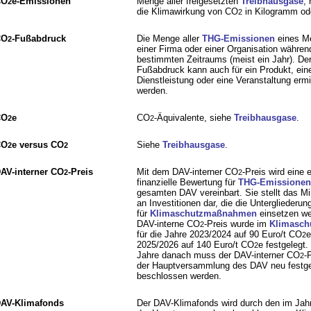
CO
e-Emissionen
Menge aller freigesetzten
Treibhausgase
, 
2
die Klimawirkung von CO
in Kilogramm od
2
CO
-Fußabdruck
Die Menge aller
THG-Emissionen
eines M
2
einer Firma oder einer Organisation währen
bestimmten Zeitraums (meist ein Jahr). De
Fußabdruck kann auch für ein Produkt, ein
Dienstleistung oder eine Veranstaltung ermit
werden.
CO
e
CO
-Äquivalente, siehe
Treibhausgase
.
2
2
CO
e versus CO
Siehe
Treibhausgase
.
2
2
AV-interner CO
-Preis
Mit dem DAV-interner CO
-Preis wird eine e
2
2
finanzielle Bewertung für
THG-Emissionen
gesamten DAV vereinbart. Sie stellt das 
an Investitionen dar, die die Untergliederu
für
Klimaschutzmaßnahmen
einsetzen we
DAV-interne CO
-Preis wurde im
Klimasch
2
für die Jahre 2023/2024 auf 90 Euro/t CO
e
2
2025/2026 auf 140 Euro/t CO
e festgelegt.
2
Jahre danach muss der DAV-interner CO
-
2
der Hauptversammlung des DAV neu festge
beschlossen werden.
AV-Klimafonds
Der DAV-Klimafonds wird durch den im Jah