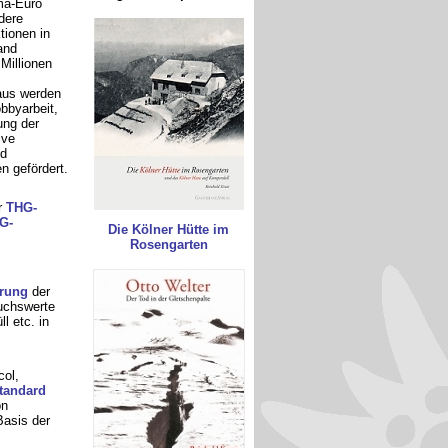
ma-Euro
dere
tionen in
and
 Millionen
aus werden
bbyarbeit,
ung der
ive
nd
n gefördert.
r
THG-
G-
Die Kölner Hütte im
Rosengarten
erung
der
uchswerte
l etc. in
ol,
tandard
n
Basis der