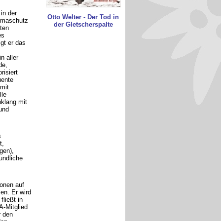
in der
Otto Welter - Der Tod in
imaschutz
der Gletscherspalte
äten
es
lgt er das
n aller
de,
risiert
uente
mit
lle
klang mit
und
s
t,
gen),
undliche
onen auf
n. Er wird
ließt in
 A-Mitglied
r den