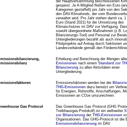
der Hauptversammlung beschlossenen Kli
gespeist. Je A-Mitglied fließen ein Euro (an
Kategorien gestaffelt) pro Jahr von den Sek
den DAV-Klimafonds, der vom Bundesverb
verwaltet wird. Pro Jahr stehen damit ca. 1
Euro (Stand 2021) für die Umsetzung des
Klimaschutzes im DAV zur Verfügung. Dar
sowohl übergeordnete Maßnahmen (z.B. Lo
Bilanzierungs-Tool) und Personal zur Berat
Untergliederungen bezahlt als auch innovat
Pilotprojekte auf Antrag durch Sektionen u
Landesverbände gemäß den Förderrichtlinie
missionsbilanzierung,
Erhebung und Berechnung der Mengen alle
missionsbilanz
Emissionen
nach einem
Standard zur TH
Bilanzierung
zu allen Aktivitäten einer
Untergliederung.
missionsfaktoren
Emissionsfaktoren werden bei der
Bilanzi
THG-Emissionen
dazu benutzt um Verbra
für Energien, Rohstoffe, Anschaffungen, Mül
Emissionen an CO
e umzurechnen.
2
reenhouse Gas Protocol
Das Greenhouse Gas Protocol (GHG Protoc
Treibhausgas-Protokoll) ist ein weltweiter
S
zur Bilanzierung
der
THG-Emissionen
vo
Organisationen. Das GHG-Protocol ist die 
Emissionsbilanzierung
im DAV.