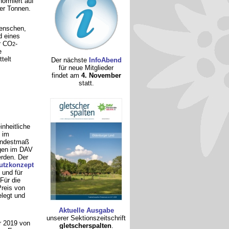
normiert auf
er Tonnen.
enschen,
d eines
r CO
-
2
e
telt
Der nächste
InfoAbend
für neue Mitglieder
findet am
4. November
statt.
inheitliche
im
Mindestmaß
ngen im DAV
rden. Der
utzkonzept
 und für
 Für die
Preis von
legt und
Aktuelle Ausgabe
unserer Sektionszeitschrift
r 2019 von
gletscherspalten
.