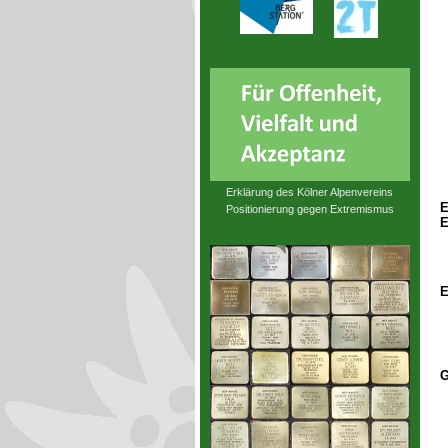
Erklärung des Kölner Alpenvereins
E
Positionierung gegen Extremismus
E
E
G