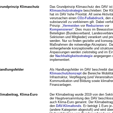
rundprinzip Klimaschutz
Das Grundprinzip Klimaschutz des DAV ist 
Klimaschutzstrategie
beschrieben: Der Kl
hat im DAV hohe Priorität. All seine Aktivit
verursachen einen
CO
-Fußabdruck
, den 
2
substanziell zu verkleinern gilt. Dabei verfo
Prinzip: „
Vermeiden
vor
Reduzieren
vor
Kompensieren
“. Dies muss im Bewusstsei
Beteiligten (Bundesverband, Landesverbän
Sektionen und Mitglieder) verankert und prio
werden. Nur so finden gezielte und konseq
Maßnahmen die notwendige Akzeptanz. Da
einhergehende konzeptionelle und strukture
Anpassungen werden zielstrebig und im Ein
der
Nachhaltigkeitsstrategie
angegangen 
implementiert.
andlungsfelder
Als Handlungsfelder im DAV beschreibt da
Klimaschutzkonzept
die Bereiche Mobilitä
Infrastruktur, Verpflegung (und Veranstaltun
Kommunikation und Bildung sowie klimafre
Finanzanlagen.
limabeitrag, Klima-Euro
Der Klimabeitrag wurde 2019 von den Sekti
der Hauptversammlung des DAV beschlosse
auch Klima-Euro genannt. Der Klimabeitrag f
den
DAV-Klimafonds
. Er beträgt 1 Euro je
(andere Kategorien abgestuft) und wird übe