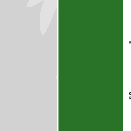
K
K
K