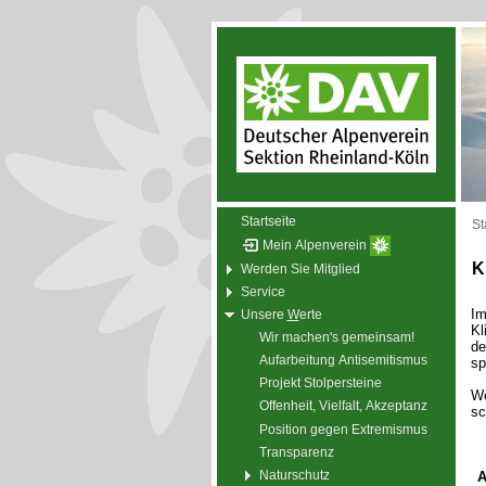
Startseite
St
Mein Alpenverein
K
Werden Sie Mitglied
Service
Im
Unsere
W
erte
Kl
Wir machen's gemeinsam!
de
Aufarbeitung Antisemitismus
sp
Projekt Stolpersteine
We
Offenheit, Vielfalt, Akzeptanz
sc
Position gegen Extremismus
Transparenz
Naturschutz
A