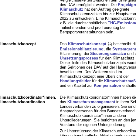
Vergleichbarkeiten zwischen den Unterglie
des DAV ermöglicht werden. Die
Projektg
Klimaschutz
hat den Auftrag geeignete
Klimaschutzkennzahlen bis zur Hauptver
2022 zu entwickeln. Eine Klimaschutzkenn
z.B. die durchschnittlichen
THG-Emission
Teilnehmenden und pro Tourentag bei
Bergsportveranstaltungen sein.
limaschutzkonzept
Das
Klimaschutzkonzept
beschreibt di
Emissionsbilanzierung
, die
Systemgren
Bilanzierung, die
Steuerungsansätze
und 
Umsetzungsprozess
für den Klimaschutz
Diese Teile des Klimaschutzkonzepts wurd
den Sektionen des DAV auf der Hauptver
beschlossen. Des Weiteren sind im
Klimaschutzkonzept eine Übersicht der
Handlungsfelder
für die
Klimaschutzma
und ein Kapitel zur
Kompensation
enthalte
limaschutzkoordinator*innen,
Die Klimaschutzkoordinator*innen haben di
limaschutzkoordination
das
Klimaschutzmanagement
in ihren Se
Landesverbänden zu organisieren. Sie sind
Ansprechpersonen für den Bundesverband 
Klimaschutzkoordinator*innen anderer
Untergliederungen. Sie berichten an den jew
Vorstand der eigenen Untergliederung.
Zur Unterstützung der Klimaschutzkoordina
können hauptamtliche Mitarbeitende einges