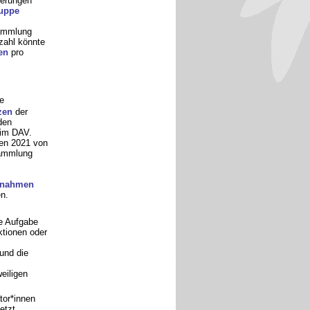
derungen
ruppe
sammlung
zahl könnte
en
pro
e
zen
der
den
 im DAV.
en 2021 von
sammlung
ßnahmen
n.
e Aufgabe
ktionen oder
und die
eiligen
tor*innen
etzt