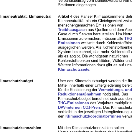
Verbandsbeitrag vom Bundesverband von 
Sektionen eingezogen.
limaneutralität, klimaneutral
Artikel 4 des Pariser Klimaabkommens defi
Klimaneutralität als ein Gleichgewicht zwi
menschengemachten Emissionen von
Treibhausgase
n aus Quellen und dem Abb
Gase durch Senken herzustellen. Um Netto-
Emissionen zu erreichen, müssen alle
THG
Emissionen
weltweit durch Kohlenstoffbin
ausgeglichen werden. Als Kohlenstoffsenke
System bezeichnet, das mehr Kohlenstoff
als es abgibt. Die wichtigsten natürlichen
Kohlenstoffsenken sind Böden, Wälder un
Weitere Informationen dazu gibt es auf uns
Klimaschutzseite
.
limaschutzbudget
Über das Klimaschutzbudget werden die fin
Mittel innerhalb einer Untergliederung bereitg
für die Realisierung der
Vermeidungs- und
Reduktionsmaßnahmen
nötig sind. Das
Klimaschutzbudget berechnet sich aus den 
THG-Emissionen
des Vorjahres multiplizie
DAV-internen CO
-Preis
. Das Klimaschut
2
verbleibt in der jeweiligen Untergliederung 
den
Klimaschutzkoordinator*innen
verwal
limaschutzkennzahlen
Mit den Klimaschutzkennzahlen sollen