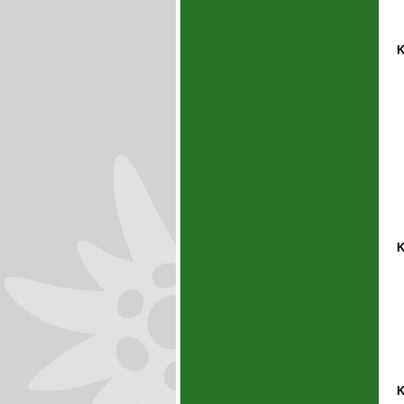
K
K
K