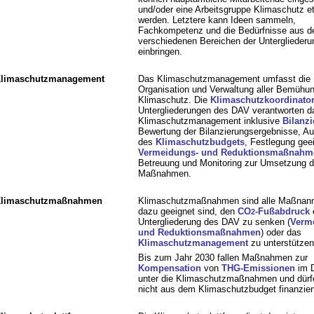
und/oder eine Arbeitsgruppe Klimaschutz et
werden. Letztere kann Ideen sammeln,
Fachkompetenz und die Bedürfnisse aus d
verschiedenen Bereichen der Untergliederu
einbringen.
limaschutzmanagement
Das Klimaschutzmanagement umfasst die
Organisation und Verwaltung aller Bemüh
Klimaschutz. Die
Klimaschutzkoordinator
Untergliederungen des DAV verantworten da
Klimaschutzmanagement inklusive
Bilanz
Bewertung der Bilanzierungsergebnisse, Au
des
Klimaschutzbudgets
, Festlegung gee
Vermeidungs- und Reduktionsmaßnahm
Betreuung und Monitoring zur Umsetzung d
Maßnahmen.
limaschutzmaßnahmen
Klimaschutzmaßnahmen sind alle Maßnanm
dazu geeignet sind, den
CO
-Fußabdruck
e
2
Untergliederung des DAV zu senken (
Verm
und Reduktionsmaßnahmen
) oder das
Klimaschutzmanagement
zu unterstützen
Bis zum Jahr 2030 fallen Maßnahmen zur
Kompensation
von
THG-Emissionen
im D
unter die Klimaschutzmaßnahmen und dürf
nicht aus dem Klimaschutzbudget finanzier