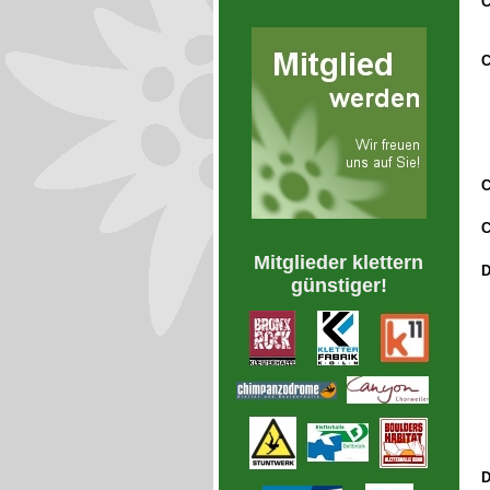
Mitglieder klettern
D
günstiger!
D