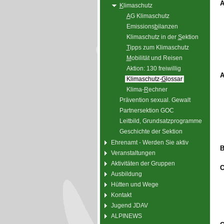
A
K
limaschutz
A
G Klimaschutz
Emissions
b
ilanzen
Klimaschutz in der
S
ektion
T
ipps zum Klimaschutz
M
obilität und Reisen
Aktion: 130 freiwillig
A
Klimaschutz-
G
lossar
Klima-
R
echner
Prävention sexual. Gewalt
Partnersektion GOC
Leitbild, Grundsatzprogramme
Geschichte der Sektion
Ehrenamt - Werden Sie aktiv
B
Veranstaltungen
Aktivitäten der Gruppen
Ausbildung
Hütten und Wege
Kontakt
Jugend JDAV
ALPINEWS