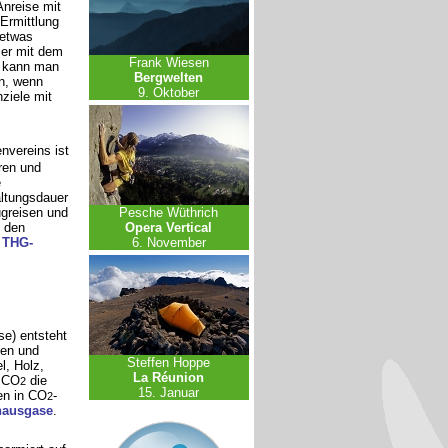
Anreise mit
Ermittlung
 etwas
mer mit dem
Frank Wiesen
e kann man
Bergwelten
n, wenn
9. Oktober
ziele mit
nvereins ist
ren und
e
altungsdauer
Pesche Wüthrich
ugreisen und
Opera Vertical
 den
6. November
n
THG-
se) entsteht
fen und
Steffen Hoppe
l, Holz,
La Réunion
n CO
die
2
15. Januar
en in CO
-
2
hausgase
.