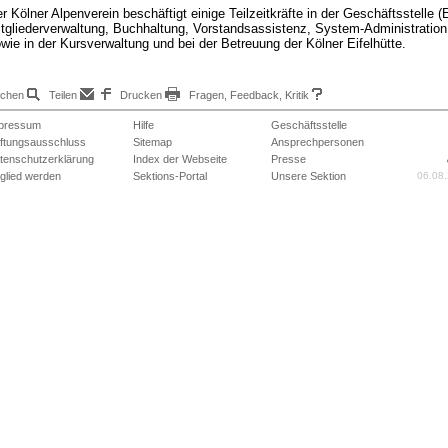
r Kölner Alpenverein beschäftigt einige Teilzeitkräfte in der Geschäftsstelle 
tgliederverwaltung, Buchhaltung, Vorstandsassistenz, System-Administration
wie in der Kursverwaltung und bei der Betreuung der Kölner Eifelhütte.
chen
Teilen
Drucken
Fragen, Feedback, Kritik
pressum
Hilfe
Geschäftsstelle
ftungsausschluss
Sitemap
Ansprechpersonen
tenschutzerklärung
Index der Webseite
Presse
tglied werden
Sektions-Portal
Unsere Sektion
06.08.