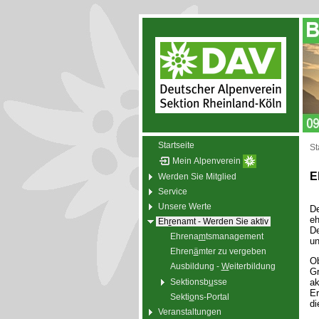
Startseite
St
Mein Alpenverein
E
Werden Sie Mitglied
Service
Unsere Werte
De
eh
Eh
r
enamt - Werden Sie aktiv
De
Ehrena
m
tsmanagement
un
Ehren
ä
mter zu vergeben
Ob
Ausbildung -
W
eiterbildung
Gr
Sektionsb
u
sse
ak
Er
Sekti
o
ns-Portal
di
Veranstaltungen