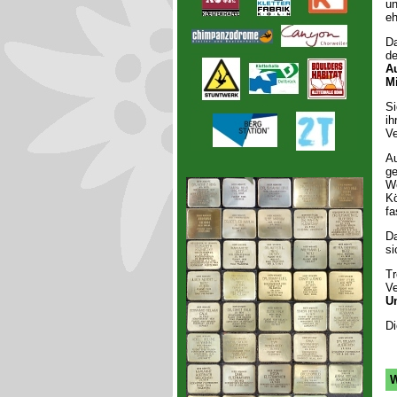
un
eh
Da
de
Au
Mi
Si
ih
Ve
Au
ge
We
Kö
fa
Da
si
Tr
Ve
U
Di
W