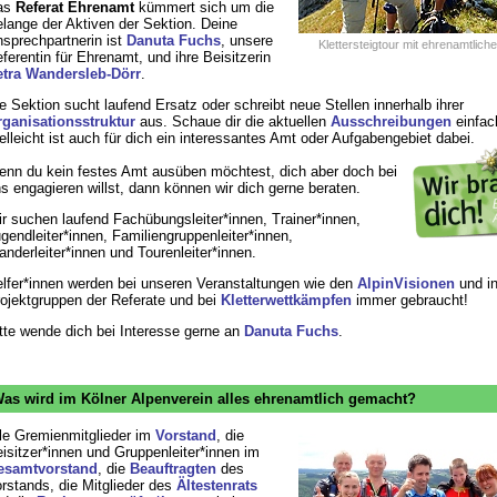
as
Referat Ehrenamt
kümmert sich um die
lange der Aktiven der Sektion. Deine
sprechpartnerin ist
Danuta Fuchs
, unsere
Klettersteigtour mit ehrenamtliche
ferentin für Ehrenamt, und ihre Beisitzerin
tra Wandersleb-Dörr
.
e Sektion sucht laufend Ersatz oder schreibt neue Stellen innerhalb ihrer
ganisationsstruktur
aus. Schaue dir die aktuellen
Ausschreibungen
einfac
elleicht ist auch für dich ein interessantes Amt oder Aufgabengebiet dabei.
nn du kein festes Amt ausüben möchtest, dich aber doch bei
s engagieren willst, dann können wir dich gerne beraten.
r suchen laufend Fachübungsleiter*innen, Trainer*innen,
gendleiter*innen, Familiengruppenleiter*innen,
nderleiter*innen und Tourenleiter*innen.
lfer*innen werden bei unseren Veranstaltungen wie den
AlpinVisionen
und
i
ojektgruppen der Referate und bei
Kletterwettkämpfen
immer gebraucht!
tte wende dich bei Interesse gerne an
Danuta Fuchs
.
as wird im Kölner Alpenverein alles ehrenamtlich gemacht?
le Gremienmitglieder im
Vorstand
, die
isitzer*innen und Gruppenleiter*innen im
esamtvorstand
, die
Beauftragten
des
rstands, die Mitglieder des
Ältestenrats