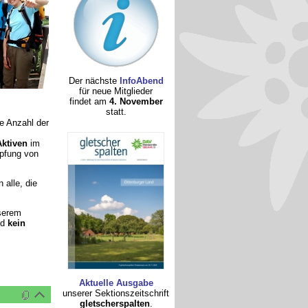
Der nächste
InfoAbend
für neue Mitglieder
findet am
4. November
statt.
e Anzahl der
Aktiven
im
öpfung von
 alle, die
nserem
nd
kein
Aktuelle Ausgabe
unserer Sektionszeitschrift
gletscherspalten
.