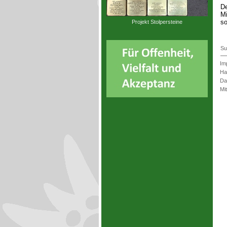
De
Mi
so
Projekt Stolpersteine
Su
Im
Ha
Da
Mi