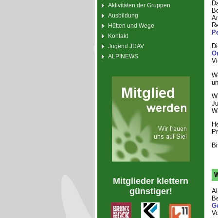
D
Aktivitäten der Gruppen
Be
Ausbildung
An
Re
Hütten und Wege
Pe
Kontakt
Di
Jugend JDAV
Or
ALPINEWS
Vi
We
un
Wi
Ju
Wa
He
Pr
Bi
W
Mitglieder klettern
günstiger!
Al
Be
G
Vo