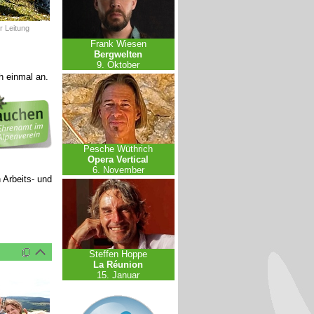
r Leitung
Frank Wiesen
Bergwelten
9. Oktober
h einmal an.
Pesche Wüthrich
Opera Vertical
6. November
n Arbeits- und
Steffen Hoppe
La Réunion
15. Januar