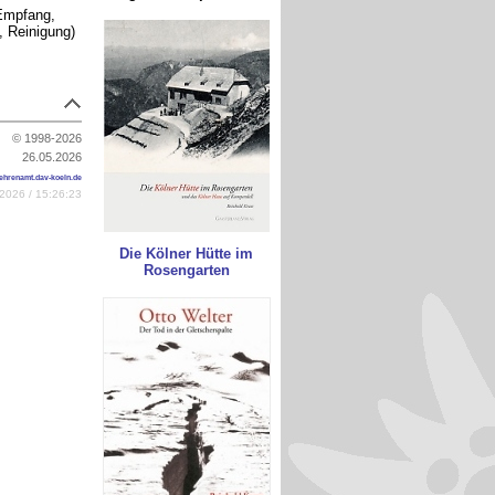
(Empfang,
, Reinigung)
© 1998-2026
26.05.2026
ehrenamt.dav-koeln.de
2026 / 15:26:23
Die Kölner Hütte im
Rosengarten