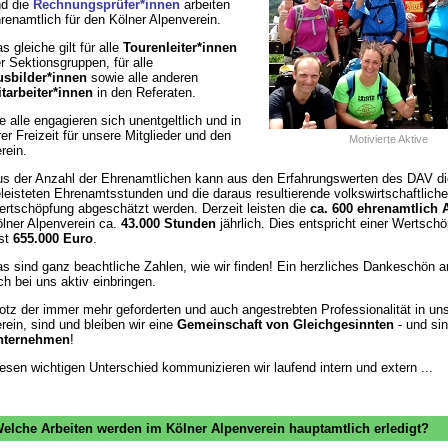
d die
Rechnungsprüfer*innen
arbeiten
renamtlich für den Kölner Alpenverein.
s gleiche gilt für alle
Tourenleiter*innen
r Sektionsgruppen, für alle
sbilder*innen
sowie alle anderen
tarbeiter*innen
in den Referaten.
e alle engagieren sich unentgeltlich und in
rer Freizeit für unsere Mitglieder und den
Motivierte Aktive
rein.
s der Anzahl der Ehrenamtlichen kann aus den Erfahrungswerten des DAV di
leisteten Ehrenamtsstunden und die daraus resultierende volkswirtschaftliche
rtschöpfung abgeschätzt werden. Derzeit leisten die
ca. 600 ehrenamtlich 
lner Alpenverein ca.
43.000 Stunden
jährlich. Dies entspricht einer Wertsch
st
655.000 Euro
.
s sind ganz beachtliche Zahlen, wie wir finden! Ein herzliches Dankeschön an
ch bei uns aktiv einbringen.
otz der immer mehr geforderten und auch angestrebten Professionalität in u
rein, sind und bleiben wir eine
Gemeinschaft von Gleichgesinnten
- und si
nternehmen
!
esen wichtigen Unterschied kommunizieren wir laufend intern und extern ...
elche Arbeiten werden im Kölner Alpenverein hauptamtlich erledigt?