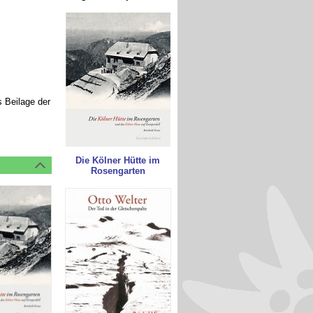
s Beilage der
Die Kölner Hütte im
Rosengarten