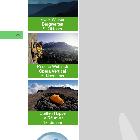
Frank Wiesen
Bergwelten
9. Oktober
Pesche Wüthrich
Opera Vertical
6. November
Steffen Hoppe
La Réunion
15. Januar