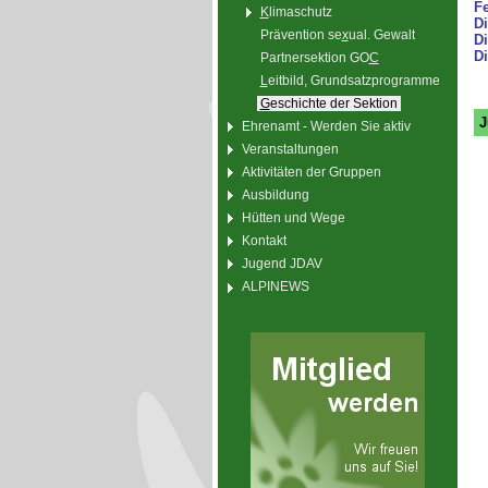
Fe
K
limaschutz
Di
Prävention se
x
ual. Gewalt
Di
Di
Partnersektion GO
C
L
eitbild, Grundsatzprogramme
G
eschichte der Sektion
J
Ehrenamt - Werden Sie aktiv
Veranstaltungen
Aktivitäten der Gruppen
Ausbildung
Hütten und Wege
Kontakt
Jugend JDAV
ALPINEWS