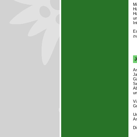
Mi
Hü
Hü
un
In
Es
zu
J
Am
Ja
Gä
Se
Ab
un
Vi
Gr
Un
An
Di