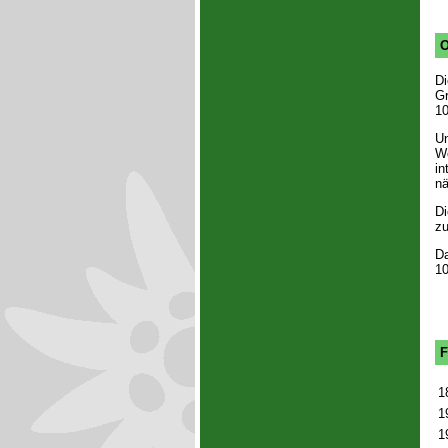
O
Di
Gr
10
Un
We
in
nä
Di
zu
Da
10
F
1
1
1