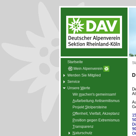
Startseite
St
Mein Alpenverein
D
Werden Sie Mitglied
Service
Unsere
W
erte
De
Al
Wir
m
achen's gemeinsam!
A
ufarbeitung Antisemitismus
Au
Ge
Projekt
S
tolpersteine
O
ffenheit, Vielfalt, Akzeptanz
15
50
P
osition gegen Extremismus
Di
T
ransparenz
90
N
aturschutz
Ot