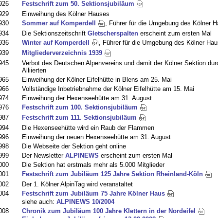
926
Festschrift zum 50. Sektionsjubiläum
929
Einweihung des Kölner Hauses
930
Sommer auf Komperdell
, Führer für die Umgebung des Kölner 
934
Die Sektionszeitschrift
Gletscherspalten
erscheint zum ersten Mal
936
Winter auf Komperdell
, Führer für die Umgebung des Kölner Ha
939
Mitgliederverzeichnis 1939
945
Verbot des Deutschen Alpenvereins und damit der Kölner Sektion dur
Alliierten
965
Einweihung der Kölner Eifelhütte in Blens am 25. Mai
966
Vollständige Inbetriebnahme der Kölner Eifelhütte am 15. Mai
974
Einweihung der Hexenseehütte am 31. August
976
Festschrift zum 100. Sektionsjubiläum
987
Festschrift zum 111. Sektionsjubiläum
994
Die Hexenseehütte wird ein Raub der Flammen
996
Einweihung der neuen Hexenseehütte am 31. August
998
Die Webseite der Sektion geht online
999
Der Newsletter
ALPINEWS
erscheint zum ersten Mal
000
Die Sektion hat erstmals mehr als 5.000 Mitglieder
001
Festschrift zum Jubiläum 125 Jahre Sektion Rheinland-Köln
002
Der 1. Kölner AlpinTag wird veranstaltet
004
Festschrift zum Jubiläum 75 Jahre Kölner Haus
siehe auch:
ALPINEWS 10/2004
008
Chronik zum Jubiläum 100 Jahre Klettern in der Nordeifel