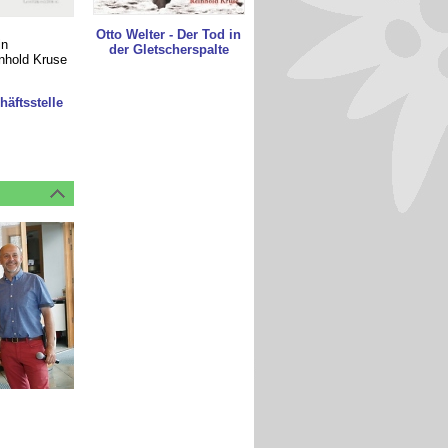
Otto Welter - Der Tod in
in
der Gletscherspalte
inhold Kruse
äftsstelle