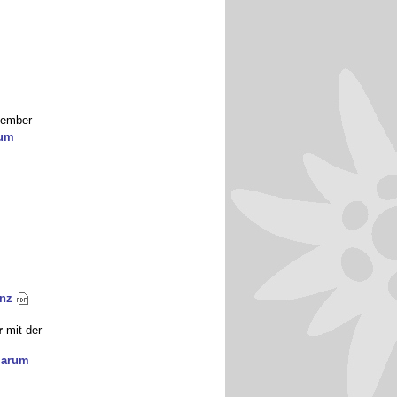
zember
zum
anz
r
mit der
 Marum