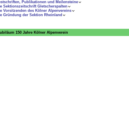
stschriften, Publikationen und Meilensteine
e Sektionszeitschrift Gletscherspalten
e Vorsitzenden des Kölner Alpenvereins
e Gründung der Sektion Rheinland
ubiläum 150 Jahre Kölner Alpenverein