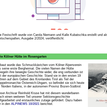
e Festschrift wurde von Carola Niemann und Kalle Kubatschka erstellt und al
etscherspalten, Ausgabe 2/2024, veröffentlicht.
ie Kölner Hütte im Rosengarten
baut wurde das Schmuckkästchen vom Kölner Alpenverein
s seine erste Bergheimat. Die vielen Namen der Hütte
iegeln ihre bewegte Geschichte wider, die eng verbunden ist
t der europäischen Geschichte. Stand sie in den ersten 19
hren auf dem Gebiet des Kronlandes Tirol als Teil der
ppelmonarchie Österreich-Ungarn, so befindet sie sich heute
 Norden Italiens, in der autonomen Provinz Bozen-Südtirol.
ser Archivar Reinhold Kruse hat mit diesem wunderbaren
ch einen weiteren Teil unserer Sektionsgeschichte
fgearbeitet und erstaunliches zutage gefördert. Dazu haben
r in den
ALPINEWS 10/2021
berichtet.