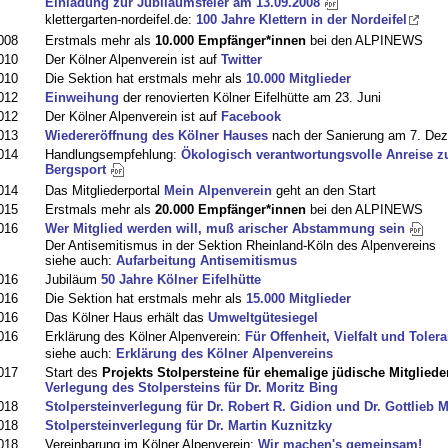
Einladung zur Jubiläumsfeier am 13.09.2008
klettergarten-nordeifel.de:
100 Jahre Klettern in der Nordeifel
008
Erstmals mehr als
10.000 Empfänger*innen
bei den ALPINEWS
010
Der Kölner Alpenverein ist auf
Twitter
010
Die Sektion hat erstmals mehr als
10.000 Mitglieder
012
Einweihung
der renovierten Kölner Eifelhütte am 23. Juni
012
Der Kölner Alpenverein ist auf
Facebook
013
Wiedereröffnung des Kölner Hauses
nach der Sanierung am 7. De
014
Handlungsempfehlung:
Ökologisch verantwortungsvolle Anreise 
Bergsport
014
Das Mitgliederportal
Mein Alpenverein
geht an den Start
015
Erstmals mehr als
20.000 Empfänger*innen
bei den ALPINEWS
016
Wer Mitglied werden will, muß arischer Abstammung sein
Der Antisemitismus in der Sektion Rheinland-Köln des Alpenvereins
siehe auch:
Aufarbeitung Antisemitismus
016
Jubiläum
50 Jahre Kölner Eifelhütte
016
Die Sektion hat erstmals mehr als
15.000 Mitglieder
016
Das Kölner Haus erhält das
Umweltgütesiegel
016
Erklärung des Kölner Alpenverein:
Für Offenheit, Vielfalt und Toler
siehe auch:
Erklärung des Kölner Alpenvereins
017
Start des
Projekts Stolpersteine für ehemalige jüdische Mitgliede
Verlegung des Stolpersteins für Dr. Moritz Bing
018
Stolpersteinverlegung für Dr. Robert R. Gidion und Dr. Gottlieb
018
Stolpersteinverlegung für Dr. Martin Kuznitzky
018
Vereinbarung im Kölner Alpenverein:
Wir machen's gemeinsam!