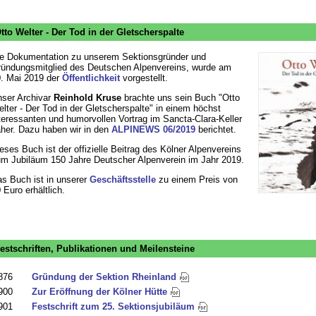
tto Welter - Der Tod in der Gletscherspalte
e Dokumentation zu unserem Sektionsgründer und
ündungsmitglied des Deutschen Alpenvereins, wurde am
. Mai 2019 der
Öffentlichkeit
vorgestellt.
ser Archivar
Reinhold Kruse
brachte uns sein Buch "Otto
lter - Der Tod in der Gletscherspalte" in einem höchst
teressanten und humorvollen Vortrag im Sancta-Clara-Keller
her. Dazu haben wir in den
ALPINEWS 06/2019
berichtet.
eses Buch ist der offizielle Beitrag des Kölner Alpenvereins
m Jubiläum 150 Jahre Deutscher Alpenverein im Jahr 2019.
s Buch ist in unserer
Geschäftsstelle
zu einem Preis von
 Euro erhältlich.
estschriften, Publikationen und Meilensteine
876
Gründung der Sektion Rheinland
900
Zur Eröffnung der Kölner Hütte
901
Festschrift zum 25. Sektionsjubiläum