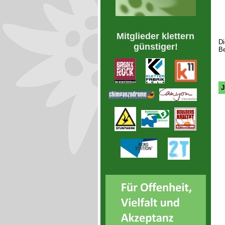
Mitglieder klettern
Di
günstiger!
Be
J