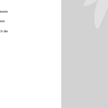
Hauses
uses
ch die