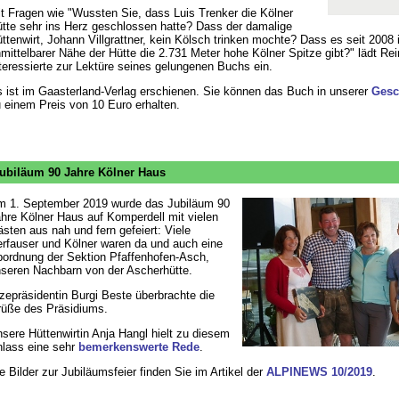
t Fragen wie "Wussten Sie, dass Luis Trenker die Kölner
tte sehr ins Herz geschlossen hatte? Dass der damalige
ttenwirt, Johann Villgrattner, kein Kölsch trinken mochte? Dass es seit 2008 
mittelbarer Nähe der Hütte die 2.731 Meter hohe Kölner Spitze gibt?" lädt Re
teressierte zur Lektüre seines gelungenen Buchs ein.
 ist im Gaasterland-Verlag erschienen. Sie können das Buch in unserer
Gesch
 einem Preis von 10 Euro erhalten.
ubiläum 90 Jahre Kölner Haus
 1. September 2019 wurde das Jubiläum 90
hre Kölner Haus auf Komperdell mit vielen
sten aus nah und fern gefeiert: Viele
rfauser und Kölner waren da und auch eine
ordnung der Sektion Pfaffenhofen-Asch,
seren Nachbarn von der Ascherhütte.
zepräsidentin Burgi Beste überbrachte die
üße des Präsidiums.
sere Hüttenwirtin Anja Hangl hielt zu diesem
lass eine sehr
bemerkenswerte Rede
.
e Bilder zur Jubiläumsfeier finden Sie im Artikel der
ALPINEWS 10/2019
.