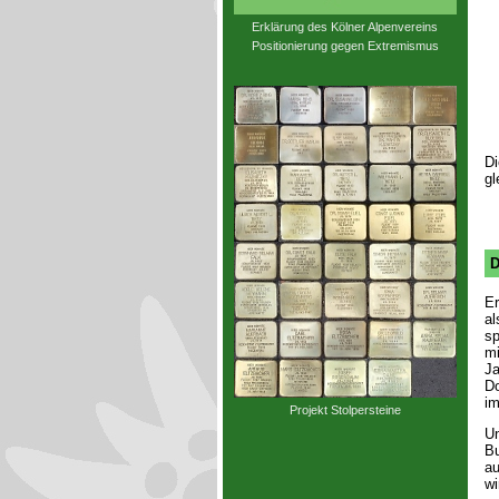
Erklärung des Kölner Alpenvereins
Positionierung gegen Extremismus
Di
gl
D
Er
al
sp
mi
Ja
Do
im
Projekt Stolpersteine
Un
Bu
au
wi