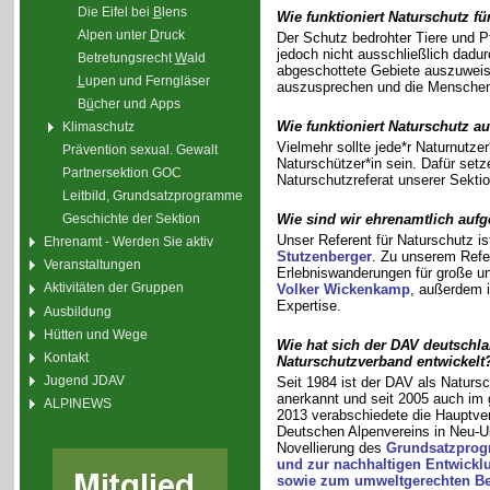
Die Eifel bei
B
lens
Wie funktioniert Naturschutz fü
Alpen unter
D
ruck
Der Schutz bedrohter Tiere und Pf
jedoch nicht ausschließlich dadur
Betretungsrecht
W
ald
abgeschottete Gebiete auszuweis
L
upen und Ferngläser
auszusprechen und die Menschen
B
ü
cher und Apps
Wie funktioniert Naturschutz a
Klimaschutz
Vielmehr sollte jede*r Naturnutzer
Prävention sexual. Gewalt
Naturschützer*in sein. Dafür setz
Partnersektion GOC
Naturschutzreferat unserer Sektio
Leitbild, Grundsatzprogramme
Wie sind wir ehrenamtlich aufge
Geschichte der Sektion
Unser Referent für Naturschutz i
Ehrenamt - Werden Sie aktiv
Stutzenberger
. Zu unserem Refe
Veranstaltungen
Erlebniswanderungen für große und
Aktivitäten der Gruppen
Volker Wickenkamp
, außerdem 
Expertise.
Ausbildung
Hütten und Wege
Wie hat sich der DAV deutschl
Kontakt
Naturschutzverband entwickelt
Jugend JDAV
Seit 1984 ist der DAV als Naturs
anerkannt und seit 2005 auch im
ALPINEWS
2013 verabschiedete die Hauptv
Deutschen Alpenvereins in Neu-U
Novellierung des
Grundsatzpro
und zur nachhaltigen Entwick
sowie zum umweltgerechten Be