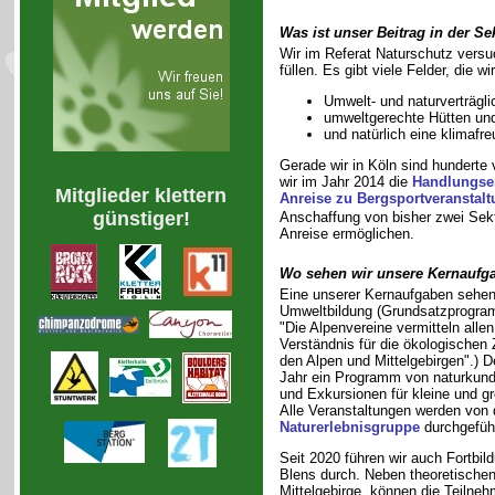
Was ist unser Beitrag in der Se
Wir im Referat Naturschutz vers
füllen. Es gibt viele Felder, die w
Umwelt- und naturverträgli
umweltgerechte Hütten u
und natürlich eine klimafre
Gerade wir in Köln sind hunderte
wir im Jahr 2014 die
Handlungsem
Mitglieder klettern
Anreise zu Bergsportveranstal
günstiger!
Anschaffung von bisher zwei Sek
Anreise ermöglichen.
Wo sehen wir unsere Kernaufg
Eine unserer Kernaufgaben sehen 
Umweltbildung (Grundsatzprogra
"Die Alpenvereine vermitteln alle
Verständnis für die ökologische
den Alpen und Mittelgebirgen".) D
Jahr ein Programm von naturkun
und Exkursionen für kleine und g
Alle Veranstaltungen werden von 
Naturerlebnisgruppe
durchgeführ
Seit 2020 führen wir auch Fortbild
Blens durch. Neben theoretische
Mittelgebirge, können die Teil