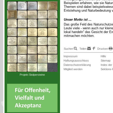
Beispielen erfahren, wie sie Natu
Themen sind dabei beispielswiese
Entstehung und Naturbedeutung v
Unser Motto ist ...
Das große Feld des Naturschutzes 
Leute viele - wenn auch nur klein
lokal handeln” das Gesicht der Er
mitmachen möchten.
Suchen
Teilen
Drucken
Impressum
Hilfe
Haftungsausschluss
Sitemap
Datenschutzerklärung
Index der
Mitglied werden
Sektions-
Projekt Stolpersteine