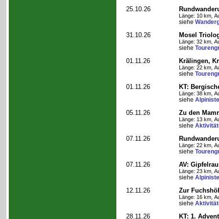
25.10.26
Rundwanderu
Länge: 10 km, Au
siehe
Wanderg
31.10.26
Mosel Triolog
Länge: 32 km, Au
siehe
Toureng
01.11.26
Krälingen, K
Länge: 22 km, Au
siehe
Toureng
01.11.26
KT: Bergische
Länge: 38 km, Au
siehe
Alpinist
05.11.26
Zu den Mamm
Länge: 13 km, Au
siehe
Aktivitä
07.11.26
Rundwander
Länge: 22 km, Au
siehe
Toureng
07.11.26
AV: Gipfelra
Länge: 23 km, Au
siehe
Alpinist
12.11.26
Zur Fuchshö
Länge: 16 km, Au
siehe
Aktivitä
28.11.26
KT: 1. Adven