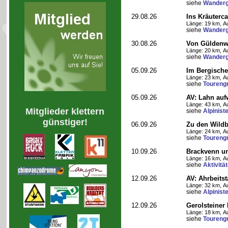
siehe
Wanderg
29.08.26
Ins Kräuterc
Länge: 19 km, Au
siehe
Wanderg
30.08.26
Von Güldenwe
Länge: 20 km, Au
siehe
Wanderg
05.09.26
Im Bergische
Länge: 23 km, Au
siehe
Toureng
05.09.26
AV: Lahn auf
Länge: 43 km, Au
Mitglieder klettern
siehe
Alpinist
günstiger!
06.09.26
Zu den Wild
Länge: 24 km, Au
siehe
Toureng
10.09.26
Brackvenn un
Länge: 16 km, Au
siehe
Aktivitä
12.09.26
AV: Ahrbeitst
Länge: 32 km, Au
siehe
Alpinist
12.09.26
Gerolsteiner
Länge: 18 km, Au
siehe
Toureng