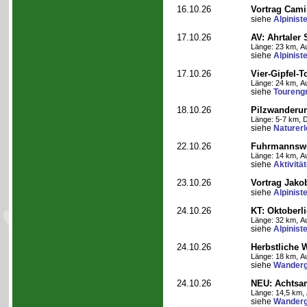
16.10.26
Vortrag Cami
siehe
Alpinist
17.10.26
AV: Ahrtaler 
Länge: 23 km, Au
siehe
Alpinist
17.10.26
Vier-Gipfel-T
Länge: 24 km, Au
siehe
Toureng
18.10.26
Pilzwanderu
Länge: 5-7 km, D
siehe
Naturer
22.10.26
Fuhrmannswe
Länge: 14 km, Au
siehe
Aktivitä
23.10.26
Vortrag Jako
siehe
Alpinist
24.10.26
KT: Oktoberl
Länge: 32 km, Au
siehe
Alpinist
24.10.26
Herbstliche 
Länge: 18 km, Au
siehe
Wanderg
24.10.26
NEU: Achtsa
Länge: 14,5 km, 
siehe
Wanderg