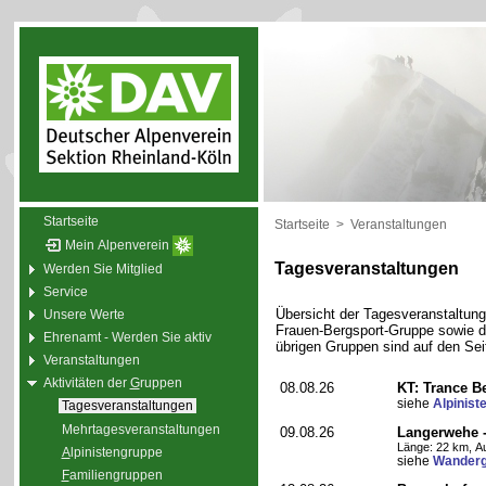
Startseite
Startseite
>
Veranstaltungen
Mein Alpenverein
Tagesveranstaltungen
Werden Sie Mitglied
Service
Übersicht der Tagesveranstaltunge
Unsere Werte
Frauen-Bergsport-Gruppe sowie de
Ehrenamt - Werden Sie aktiv
übrigen Gruppen sind auf den Sei
Veranstaltungen
Aktivitäten der
G
ruppen
08.08.26
KT: Trance Be
siehe
Alpinist
Tagesveranstaltungen
Mehrtagesveranstaltungen
09.08.26
Langerwehe -
Länge: 22 km, Au
A
lpinistengruppe
siehe
Wanderg
F
amiliengruppen