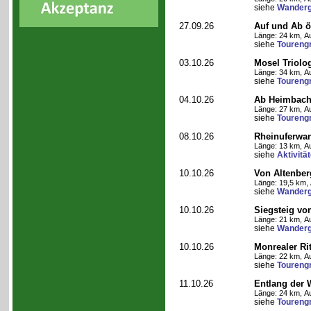
siehe
Wanderg
27.09.26
Auf und Ab ös
Länge: 24 km, Au
siehe
Toureng
03.10.26
Mosel Triolog
Länge: 34 km, Au
siehe
Toureng
04.10.26
Ab Heimbach 
Länge: 27 km, Au
siehe
Toureng
08.10.26
Rheinuferwan
Länge: 13 km, Au
siehe
Aktivitä
10.10.26
Von Altenber
Länge: 19,5 km, 
siehe
Wanderg
10.10.26
Siegsteig vo
Länge: 21 km, Au
siehe
Wanderg
10.10.26
Monrealer Ri
Länge: 22 km, Au
siehe
Toureng
11.10.26
Entlang der 
Länge: 24 km, Au
siehe
Toureng