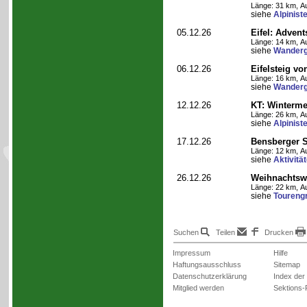
Länge: 31 km, Au
siehe
Alpinist
05.12.26
Eifel: Adve
Länge: 14 km, Au
siehe
Wanderg
06.12.26
Eifelsteig v
Länge: 16 km, Au
siehe
Wanderg
12.12.26
KT: Winterm
Länge: 26 km, Au
siehe
Alpinist
17.12.26
Bensberger 
Länge: 12 km, Au
siehe
Aktivitä
26.12.26
Weihnachtsw
Länge: 22 km, Au
siehe
Toureng
Suchen
Teilen
Drucken
Impressum
Hilfe
Haftungsausschluss
Sitemap
Datenschutzerklärung
Index der
Mitglied werden
Sektions-