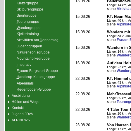
13.08.26
Bauernhofwe
K
lettergruppe
Länge: 14 km, Au
siehe
Aktivitä
S
kitourengruppe
Sport
g
ruppe
15.08.26
KT: Neun-Ma
Länge: 40 km, Au
T
ourengruppe
siehe
Alpinist
W
andergruppe
15.08.26
Wandern mit 
K
l
ettertraining
Länge: ca.25 km,
siehe
Frauen-
Aktivitäten am
D
onnerstag
J
ugendgruppen
15.08.26
Wandern in St
Länge: 14 km, Au
N
aturerlebnisgruppe
siehe
Wanderg
M
ountainbikegruppe
16.08.26
Auf dem Hol
i
ntegrativ
Länge: 22 km, Au
siehe
Wanderg
F
r
auen-Bergsport-Gruppe
H
andicap-Klettergruppe
22.08.26
KT: Himmel u
Länge: 43 km, Au
Alpennials
siehe
Alpinist
Regenb
o
gen-Gruppe
22.08.26
MehrTrassen
Ausbildung
Länge: 85 km, Au
Hütten und Wege
siehe
Toureng
Kontakt
22.08.26
4-Täler-Tour 
Länge: 20 km, Au
Jugend JDAV
siehe
Wanderg
ALPINEWS
23.08.26
Von Hausen i
Länge: 17 km, Au