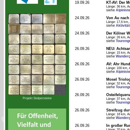
19.09.26
KT-AV: Der M
Länge: 36 km, Au
siehe
Alpinist
24.09.26
Von Au nach
Länge: 17,6 km, 
siehe
Aktivitä
24.09.26
Der Kölner We
Länge: 26 km, Au
siehe
Toureng
26.09.26
NEU: Achtsa
Länge: 15 km, Au
siehe
Wanderg
26.09.26
AV: Ahr Hund
Länge: 100 km, A
siehe
Alpinist
26.09.26
Mosel Triolog
Länge: 32 km, Au
siehe
Toureng
26.09.26
Osteifelque
Projekt Stolpersteine
Länge: 37 km, Au
siehe
Toureng
26.09.26
Streifzug du
Länge: 18 km, Au
siehe
Wanderg
26.09.26
In großer Ru
Länge: 20 km, Au