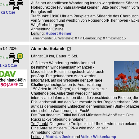
Auf einer abendlichen Wanderung lernen wir gefiederte Sänger
2 km
Höhepunkt der Frühjahrsaktivität kennen. Bitte bringt, wenn vor
Fernglas mit.
 kg CO
e
2
Treffpunkt
: 18:00 Uhr am Parkplatz am Südende des Chorbusche
von Sinnersdorf und westlich von Roggendorf/Thenhoven - Ecke
Weg/Lehmbergweg.
Anmeldung
: Online
Leitung
:
Hubert Reimer
Teilnehmende: 3 / Warteliste: 0 / in Bearbeitung: 0
/ maximal: 15
5.04.2026
Ab in die Botanik
Länge: 10 km, Dauer: 5 Std.
2 km
Auf dieser Wanderung entdecken und
1 kg CO
e
2
bestimmen wir gemeinsam Pflanzen -
klassisch per Bestimmungsbuch, aber auch
per App. Die gefundenen Arten werden
fotografiert, auf die Webseite der
150 Tage
Challenge
hochgeladen (s. Veranstaltung
150 Arten in 150 Tagen) und tragen somit zur
Challenge bei. Außerdem werdet ihr auch
interessante Informationen über die verschiedenen Biotope, die v
Eifellandschaft und den Naturschutz in der Region erhalten. Wir
auf das gemeinsame Entdecken der heimischen (Blüh-) pflanze
eine schöne Wanderung mit Euch!
Die Tour findet im Erfttal bei Bad Münstereifel-Arloff statt. Bitte
Rucksackverpflegung einplanen.
Treffpunkt
: Der genaue Treffpunkt mit Uhrzeit wird noch bekann
Eine Anreise mit dem ÖPNV wird möglich sein.
Anmeldung
: Online
Leitung
:
Matthias Josko
und
Volker Wickenkamp