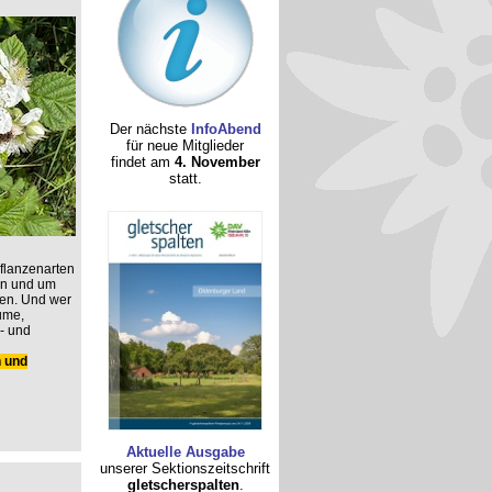
Der nächste
InfoAbend
für neue Mitglieder
findet am
4. November
statt.
flanzenarten
 in und um
en. Und wer
äume,
n- und
h und
Aktuelle Ausgabe
unserer Sektionszeitschrift
gletscherspalten
.