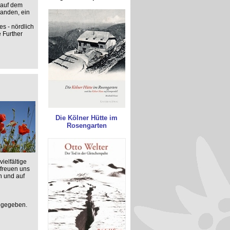
 auf dem
handen, ein
s - nördlich
 Further
Die Kölner Hütte im
Rosengarten
ielfältige
 freuen uns
n und auf
t gegeben.