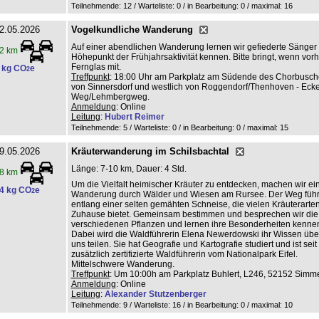
Teilnehmende: 12 / Warteliste: 0 / in Bearbeitung: 0
/ maximal: 16
2.05.2026
Vogelkundliche Wanderung
Auf einer abendlichen Wanderung lernen wir gefiederte Sänger
2 km
Höhepunkt der Frühjahrsaktivität kennen. Bitte bringt, wenn vor
Fernglas mit.
 kg CO
e
2
Treffpunkt
: 18:00 Uhr am Parkplatz am Südende des Chorbusche
von Sinnersdorf und westlich von Roggendorf/Thenhoven - Ecke
Weg/Lehmbergweg.
Anmeldung
: Online
Leitung
:
Hubert Reimer
Teilnehmende: 5 / Warteliste: 0 / in Bearbeitung: 0
/ maximal: 15
9.05.2026
Kräuterwanderung im Schilsbachtal
Länge: 7-10 km, Dauer: 4 Std.
8 km
Um die Vielfalt heimischer Kräuter zu entdecken, machen wir ei
4 kg CO
e
2
Wanderung durch Wälder und Wiesen am Rursee. Der Weg führ
entlang einer selten gemähten Schneise, die vielen Kräuterarten
Zuhause bietet. Gemeinsam bestimmen und besprechen wir die
verschiedenen Pflanzen und lernen ihre Besonderheiten kenne
Dabei wird die Waldführerin Elena Newerdowski ihr Wissen über
uns teilen. Sie hat Geografie und Kartografie studiert und ist sei
zusätzlich zertifizierte Waldführerin vom Nationalpark Eifel.
Mittelschwere Wanderung.
Treffpunkt
: Um 10:00h am Parkplatz Buhlert, L246, 52152 Simm
Anmeldung
: Online
Leitung
:
Alexander Stutzenberger
Teilnehmende: 9 / Warteliste: 16 / in Bearbeitung: 0
/ maximal: 10