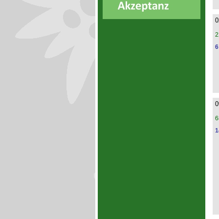
0
2
6
0
6
1