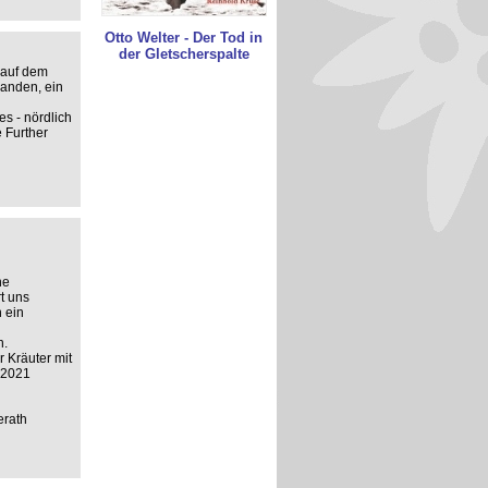
Otto Welter - Der Tod in
der Gletscherspalte
 auf dem
handen, ein
s - nördlich
 Further
ne
t uns
 ein
n.
 Kräuter mit
t 2021
erath