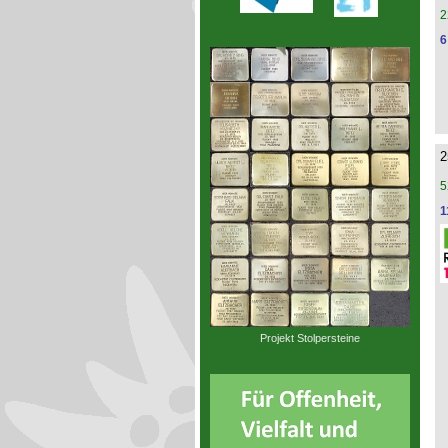
2
6
2
5
1
Projekt Stolpersteine