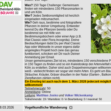
Was?
150 Tage Challenge: Gemeinsam
finden wir mindestens 150 Pflanzenarten in
und um Köln.
Wer?
Jedes Sektionsmitglied ist herzlich
eingeladen mitzumachen.
Wie?
Geh raus, bestimme und fotografiere
Pflanzen in deiner Umgebung. Entweder
kennst Du die Pflanzen bereits oder Du
bestimmst sie mit Hilfe von
Bestimmungsbüchern oder einer App (z.B.
iNat Classic oder Flora Incognita). Deine
Beobachtungen lädst Du per iNat Classic
App oder Webseite in unser eigens dafür
angelegtes Projekt hoch (wie das genau
funktioniert, schicken wir Dir nach Deiner
Anmeldung per Email.
Unser gemeinsames Ziel ist es, mindestens 150 verschiedene P
in 150 Tagen zu finden und so ein Kaleidoskop der Artenvielfalt
Köln zu erstellen. Daher sind auch Doppelnennungen willkomm
weiß - vielleicht finden wir sogar viel mehr Arten. Es geht um B
Sträucher, Kräuter, Gräser draußen in der Natur (Garten-, Balko
Zierpflanzen zählen nicht).
Ein Einstieg ist auch nach dem 1. März 2026 jederzeit möglic
willkommen!
Teilnehmerzahl
: 50
Anmeldung
: Online
Leitung
:
Matthias Josko
und
Volker Wickenkamp
Teilnehmende: 19 / Warteliste: 0 / in Bearbeitung: 0
/ maximal: 50
8.03.2026
Vogelkundliche Wanderung