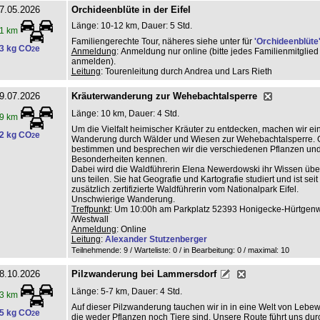
7.05.2026
Orchideenblüte in der Eifel
Länge: 10-12 km, Dauer: 5 Std.
1 km
Familiengerechte Tour, näheres siehe unter für
'Orchideenblüte
3 kg CO
e
2
Anmeldung
: Anmeldung nur online (bitte jedes Familienmitglied
anmelden).
Leitung
: Tourenleitung durch Andrea und Lars Rieth
9.07.2026
Kräuterwanderung zur Wehebachtalsperre
Länge: 10 km, Dauer: 4 Std.
9 km
Um die Vielfalt heimischer Kräuter zu entdecken, machen wir ei
2 kg CO
e
2
Wanderung durch Wälder und Wiesen zur Wehebachtalsperre.
bestimmen und besprechen wir die verschiedenen Pflanzen und 
Besonderheiten kennen.
Dabei wird die Waldführerin Elena Newerdowski ihr Wissen über
uns teilen. Sie hat Geografie und Kartografie studiert und ist sei
zusätzlich zertifizierte Waldführerin vom Nationalpark Eifel.
Unschwierige Wanderung.
Treffpunkt
: Um 10:00h am Parkplatz 52393 Honigecke-Hürtgen
/Westwall
Anmeldung
: Online
Leitung
:
Alexander Stutzenberger
Teilnehmende: 9 / Warteliste: 0 / in Bearbeitung: 0
/ maximal: 10
8.10.2026
Pilzwanderung bei Lammersdorf
Länge: 5-7 km, Dauer: 4 Std.
3 km
Auf dieser Pilzwanderung tauchen wir in in eine Welt von Lebew
5 kg CO
e
2
die weder Pflanzen noch Tiere sind. Unsere Route führt uns dur