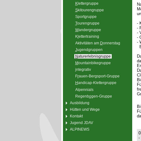
K
lettergruppe
Na
Mö
S
kitourengruppe
un
Sport
g
ruppe
- 
T
ourengruppe
- 
W
andergruppe
- 
K
l
ettertraining
- 
- 
Aktivitäten am
D
onnerstag
Bu
J
ugendgruppen
Da
N
aturerlebnisgruppe
da
M
ountainbikegruppe
En
i
ntegrativ
Da
Cl
F
r
auen-Bergsport-Gruppe
Bi
H
andicap-Klettergruppe
Fü
fr
Alpennials
Gr
Regenb
o
gen-Gruppe
Ausbildung
Bi
Hütten und Wege
Fü
da
Kontakt
Jugend JDAV
ALPINEWS
0
-