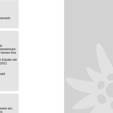
'
 einzeln
ne
 Gemeinsam
lernen ihre
 Kräuter mit
t 2021
wald
esen ein,
ch