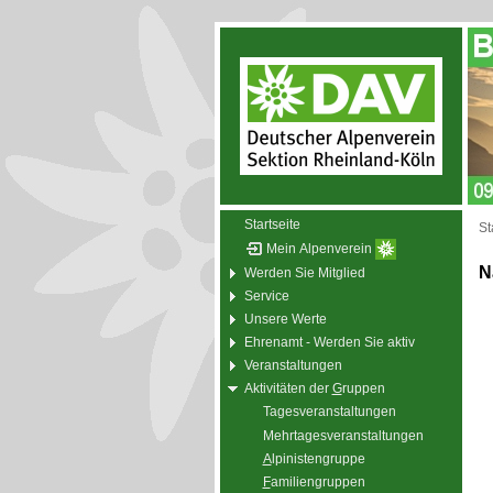
Startseite
St
Mein Alpenverein
N
Werden Sie Mitglied
Service
Unsere Werte
Ehrenamt - Werden Sie aktiv
Veranstaltungen
Aktivitäten der
G
ruppen
Tagesveranstaltungen
Mehrtagesveranstaltungen
A
lpinistengruppe
F
amiliengruppen