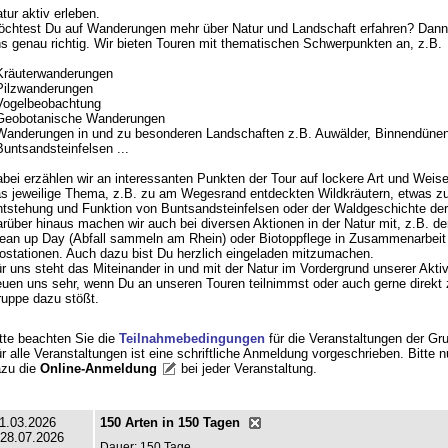
tur aktiv erleben.
chtest Du auf Wanderungen mehr über Natur und Landschaft erfahren? Dann 
s genau richtig. Wir bieten Touren mit thematischen Schwerpunkten an, z.B.
Kräuterwanderungen
Pilzwanderungen
Vogelbeobachtung
Geobotanische Wanderungen
Wanderungen in und zu besonderen Landschaften z.B. Auwälder, Binnendünen
ntsandsteinfelsen ...
bei erzählen wir an interessanten Punkten der Tour auf lockere Art und Weis
s jeweilige Thema, z.B. zu am Wegesrand entdeckten Wildkräutern, etwas zu
tstehung und Funktion von Buntsandsteinfelsen oder der Waldgeschichte der 
rüber hinaus machen wir auch bei diversen Aktionen in der Natur mit, z.B. d
ean up Day (Abfall sammeln am Rhein) oder Biotoppflege in Zusammenarbeit
ostationen. Auch dazu bist Du herzlich eingeladen mitzumachen.
r uns steht das Miteinander in und mit der Natur im Vordergrund unserer Aktiv
euen uns sehr, wenn Du an unseren Touren teilnimmst oder auch gerne direkt 
uppe dazu stößt.
tte beachten Sie die
Teilnahmebedingungen
für die Veranstaltungen der Gr
r alle Veranstaltungen ist eine schriftliche Anmeldung vorgeschrieben. Bitte 
zu die
Online-Anmeldung
bei jeder Veranstaltung
.
1.03.2026
150 Arten in 150 Tagen
 28.07.2026
Dauer: 150 Tage.