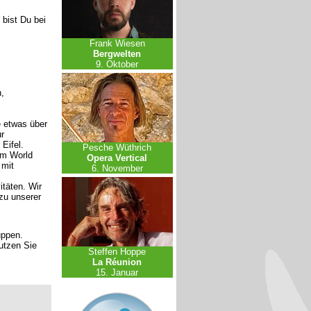
bist Du bei
Frank Wiesen
Bergwelten
9. Oktober
,
e etwas über
r
Eifel.
Pesche Wüthrich
em World
Opera Vertical
 mit
6. November
itäten. Wir
zu unserer
uppen.
nutzen Sie
Steffen Hoppe
La Réunion
15. Januar