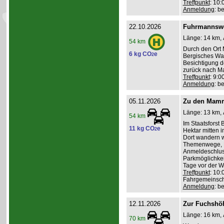
Treffpunkt
: 10
Anmeldung
: b
22.10.2026
Fuhrmannswe
Länge: 14 km, 
54 km
Durch den Ort 
6 kg CO
e
2
Bergisches Wa
Besichtigung d
zurück nach Ma
Treffpunkt
: 9:
Anmeldung
: b
05.11.2026
Zu den Mamm
Länge: 13 km, 
54 km
Im Staatsforst
11 kg CO
e
2
Hektar mitten
Dort wandern w
Themenwege, R
Anmeldeschlus
Parkmöglichkei
Tage vor der 
Treffpunkt
: 10:
Fahrgemeinscha
Anmeldung
: b
12.11.2026
Zur Fuchshö
Länge: 16 km, 
70 km