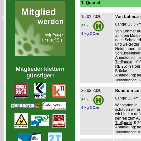
1. Quartal
15.01.2026
Von Lohmar 
Länge: 13,5 km
26 km
Von Lohmar aus
4 kg CO
e
2
auf dem Meigerm
nach Scheider
und weiter zur
Heide oberhal
Schlusseinkehr
Anmeldeschlus
Treffpunkt
: 10:
RB 25; in Honr
Mitglieder klettern
Brücke
günstiger!
Anmeldung
: b
Teilnehmende: 12 
26.02.2026
Rund um Lin
Länge: 13 km, 
36 km
Wir starten in
4 kg CO
e
2
schauen wir in
wir Lindlar auf
kehren zum Aus
Treffpunkt
: 9:2
Anmeldung
: b
Teilnehmende: 9 /