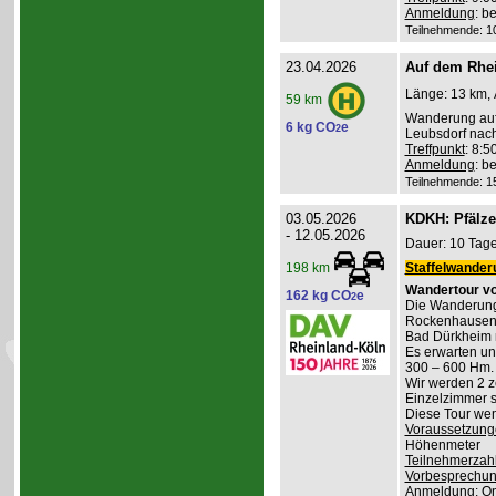
Anmeldung
: b
Teilnehmende: 10 
23.04.2026
Auf dem Rhei
Länge: 13 km, 
59 km
Wanderung auf
6 kg CO
e
2
Leubsdorf nac
Treffpunkt
: 8:
Anmeldung
: b
Teilnehmende: 15 
03.05.2026
KDKH: Pfälzer
- 12.05.2026
Dauer: 10 Tage
Staffelwander
198 km
Wandertour vo
162 kg CO
e
2
Die Wanderung
Rockenhausen, 
Bad Dürkheim 
Es erwarten u
300 – 600 Hm. 
Wir werden 2 z
Einzelzimmer s
Diese Tour wend
Voraussetzung
Höhenmeter
Teilnehmerzah
Vorbesprechu
Anmeldung
: O