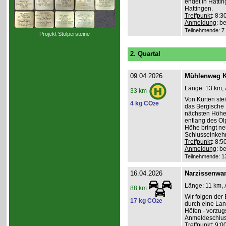
endet in Hatti
Hattingen.
Treffpunkt
: 8:
Anmeldung
: b
Teilnehmende: 7 /
Projekt Stolpersteine
2. Quartal
09.04.2026
Mühlenweg K
Länge: 13 km, 
33 km
Von Kürten ste
4 kg CO
e
2
das Bergische 
nächsten Höhen
entlang des Ol
Höhe bringt ne
Schlusseinkehr
Treffpunkt
: 8:
Anmeldung
: b
Teilnehmende: 13 
16.04.2026
Narzissenwa
Länge: 11 km, 
88 km
Wir folgen der
17 kg CO
e
2
durch eine Lan
Höfen - vorzug
Anmeldeschlus
Treffpunkt
: 9:0