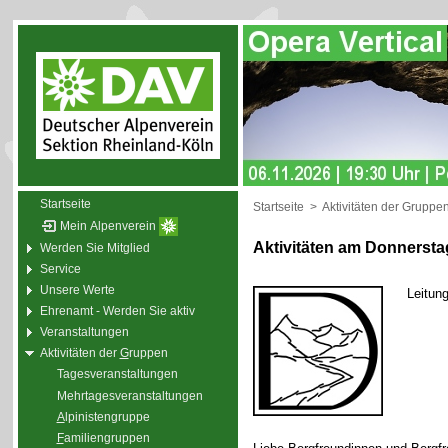
Startseite
Startseite
>
Aktivitäten der Gruppe
Mein Alpenverein
Aktivitäten am Donnersta
Werden Sie Mitglied
Service
Unsere Werte
Leitun
Ehrenamt - Werden Sie aktiv
Veranstaltungen
Aktivitäten der
G
ruppen
Tagesveranstaltungen
Mehrtagesveranstaltungen
A
lpinistengruppe
F
amiliengruppen