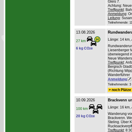
Gleis 7.
Achtung: Neuer
Treffpunkt
: Bah
Anmeldung
: O
Leitung
: Susa
Teilnehmende: 11 
13.08.2026
Rundwander
Länge: 14 km, 
27 km
Rundwanderung
6 kg CO
e
2
Liesenberger M
überwiegend im
Neue Wanderst
Treffpunkt
: An
Bergisch Gladb
(Richtung Wippe
Wanderführer
Anmeldung
Teilnehmende: 3 /
> noch Plätze 
10.09.2026
Brackvenn un
Länge: 16 km, 
100 km
Wanderung vom
20 kg CO
e
2
Brackvenn. Wei
Steling. Über 
Rucksackverpf
Treffpunkt
: 8:3