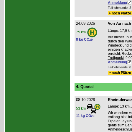
Anmeldung
Teilnehmende: 2 /
> noch Plätze 
24.09.2026
Von Au nach
Länge: 17,6 km
75 km
Auf dieser To
8 kg CO
e
2
durch den Wald
Windeck und der
einigen knacki
erreicht, Ruck
Treffpunkt
: 9:
Anmeldung
Teilnehmende: 0 /
> noch Plätze 
4. Quartal
08.10.2026
Rheinuferwan
Länge: 13 km, 
53 km
Wir wandern vo
11 kg CO
e
2
entlang bis Unk
Erpeler Ley un
gehts zum Bahn
Anmeldeschlus