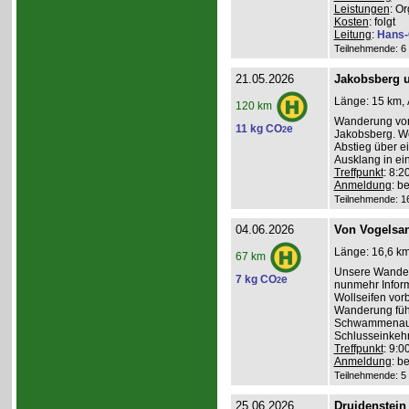
Leistungen
: O
Kosten
: folgt
Leitung
:
Hans-
Teilnehmende: 6 /
21.05.2026
Jakobsberg u
Länge: 15 km, 
120 km
Wanderung von 
11 kg CO
e
2
Jakobsberg. We
Abstieg über e
Ausklang in ei
Treffpunkt
: 8:
Anmeldung
: b
Teilnehmende: 16 
04.06.2026
Von Vogelsa
Länge: 16,6 km
67 km
Unsere Wanderu
7 kg CO
e
2
nunmehr Inform
Wollseifen vor
Wanderung führ
Schwammenaul 
Schlusseinkehr
Treffpunkt
: 9:
Anmeldung
: b
Teilnehmende: 5 /
25.06.2026
Druidenstei