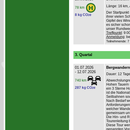
Länge: 16 km, 
78 km
Der Startpunkt 
8 kg CO
e
2
ihrer vielen S
Gipfel des Win
es sicher schon
unser Rundweg
Treffpunkt
: 9:
Anmeldung
: b
Teilnehmende: 7 /
3. Quartal
01.07.2026
Bergwandern 
- 12.07.2026
Dauer: 12 Tage
Abwechslungrei
740 km
Hohen Tauern u
287 kg CO
e
2
ein 3 Sterne Ho
ist die Nation
Seilbahnen sow
Nach Bedarf we
Anforderungen
welcher Wander
gemeinsam un
Die Hin- und Rü
Tourenleitung 
Diese Tour wend
genannten Vora