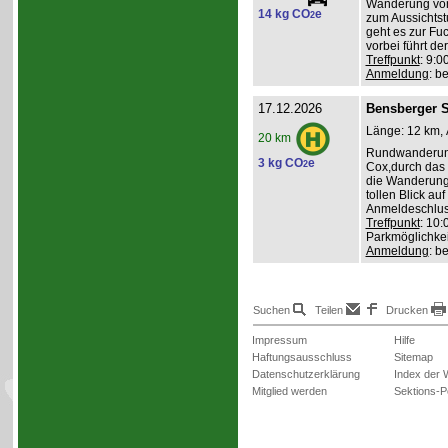
Wanderung von 
14 kg CO
e
2
zum Aussichts
geht es zur Fu
vorbei führt d
Treffpunkt
: 9:0
Anmeldung
: b
17.12.2026
Bensberger 
Länge: 12 km, 
20 km
Rundwanderung
3 kg CO
e
2
Cox,durch das 
die Wanderung
tollen Blick au
Anmeldeschlus
Treffpunkt
: 10:
Parkmöglichkei
Anmeldung
: b
Suchen
Teilen
Drucken
Impressum
Hilfe
Haftungsausschluss
Sitemap
Datenschutzerklärung
Index der 
Mitglied werden
Sektions-P