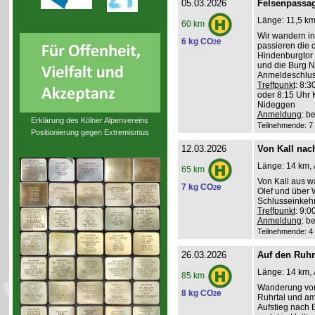
05.03.2026
Felsenpassag
Länge: 11,5 km,
60 km
Wir wandern in
6 kg CO
e
2
passieren die 
Hindenburgtor 
und die Burg N
Anmeldeschlus
Treffpunkt
: 8:3
oder 8:15 Uhr 
Nideggen
Anmeldung
: b
Erklärung des Kölner Alpenvereins
Teilnehmende: 7 /
Positionierung gegen Extremismus
12.03.2026
Von Kall nach
Länge: 14 km, 
65 km
Von Kall aus w
7 kg CO
e
2
Olef und über 
Schlusseinkehr
Treffpunkt
: 9:
Anmeldung
: b
Teilnehmende: 4 /
26.03.2026
Auf den Ruh
Länge: 14 km, 
85 km
Wanderung von 
8 kg CO
e
2
Ruhrtal und a
Aufstieg nach 