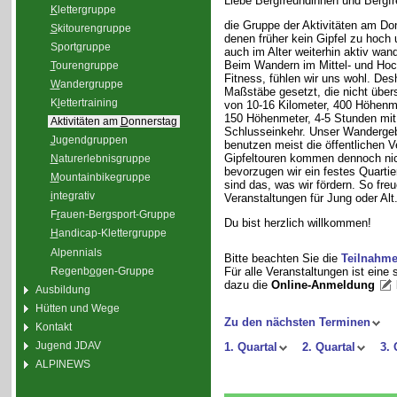
Liebe Bergfreundinnen und Bergfr
K
lettergruppe
die Gruppe der Aktivitäten am Do
S
kitourengruppe
denen früher kein Gipfel zu hoch 
Sport
g
ruppe
auch im Alter weiterhin aktiv wand
Beim Wandern im Mittel- und Hoc
T
ourengruppe
Fitness, fühlen wir uns wohl. De
W
andergruppe
Maßstäbe gesetzt, die nicht übe
K
l
ettertraining
von 10-16 Kilometer, 400 Höhenm
150 Höhenmeter, 4-5 Stunden mit
Aktivitäten am
D
onnerstag
Schlusseinkehr. Unser Wandergebie
J
ugendgruppen
benutzen meist die öffentlichen 
Gipfeltouren kommen dennoch nic
N
aturerlebnisgruppe
bevorzugen wir ein festes Quarti
M
ountainbikegruppe
sind das, was wir fördern. So fre
i
ntegrativ
Veranstaltungen für Jung oder Alt
F
r
auen-Bergsport-Gruppe
Du bist herzlich willkommen!
H
andicap-Klettergruppe
Alpennials
Bitte beachten Sie die
Teilnahm
Regenb
o
gen-Gruppe
Für alle Veranstaltungen ist eine
dazu die
Online-Anmeldung
Ausbildung
Hütten und Wege
Zu den nächsten Terminen
Kontakt
Jugend JDAV
1. Quartal
2. Quartal
3. 
ALPINEWS