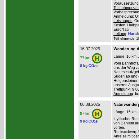
Voraussetzung
Teilnehmerzah
Vorbesprechu
Anmeldung
: O
Leistungen
: O
Kosten
: Halbp
Euro/Tag
Leitung
:
Haral
Teilnehmende: 10 
16.07.2026
Wanderung d
Länge: 16 km, 
77 km
Vom Bahnhof Da
8 kg CO
e
2
uns der Weg z
Naturschutzgeb
Süden ab und 
Helgensteiner 
unseren Ausga
Treffpunkt
: 9:
Anmeldung
: b
06.08.2026
Naturwanderp
Länge: 15 km, 
87 km
Idyllischer Ru
9 kg CO
e
2
von Dahlem au
vorbei.
Rucksackverpfl
Anreise mit de