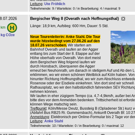
Leitung
:
Ute Fröhlich
Teilnehmende: 9 / Warteliste: 0 / in Bearbeitung: 4
/ maximal: 9
8.07.2026
Bergischer Weg 8 (Overath nach Hoffnungsthal)
Länge: 18,9 km, Aufstieg: 600 Hm, Dauer: 5 Std.
 km
 kg CO
e
2
Neue Tourenleiterin: Anke Stahl. Die Tour
wurde hitzebedingt vom 27.06.26 auf den
18.07.26 verschoben.
Wir starten am
Bahnhof Overath und laufen an der Agger
entlang bis zum Start der 8. Etappe auf der
Höhe oberhalb von Overath. Von dort meist
dem Bergischen Weg folgend laufen wir
durch Honsbach, überqueren die Agger
erneut bei Neuhonrath, um danach in stetigem Auf und Ab den L
erklimmen, wo wir einen schönen Weitblick auf Köln haben. Von 
hinunter Richtung Hoffnungsthal, wo wir zum Abschluss entwed
Rosenow oder der Eisdiele einkehren. Von dort sind wir schnell
Rathausplatz, wo wir den halbstündlich fahrenden SEV Richtun
nehmen können.
Wir laufen in eher zügigem Tempo (ca. 4,7-4,9km/h, außer bei An
bitte dies vor dem Anmelden bedenken. Trittsicherheit ist erforderl
können Wege matschig sein.
Treffpunkt
: Köln/Messe Deutz, Bussteig B (Opladener Str.) kurz v
(Abfahrt Bus RB25 Ri. Gummersbach), Ankunft Overath Bf. 10:27
Anmeldung
: Elektronisch per Online-Formular bis 2 Tage vor de
Leitung
:
Anke Stahl
Teilnehmende: 10 / Warteliste: 0 / in Bearbeitung: 0
/ maximal: 12