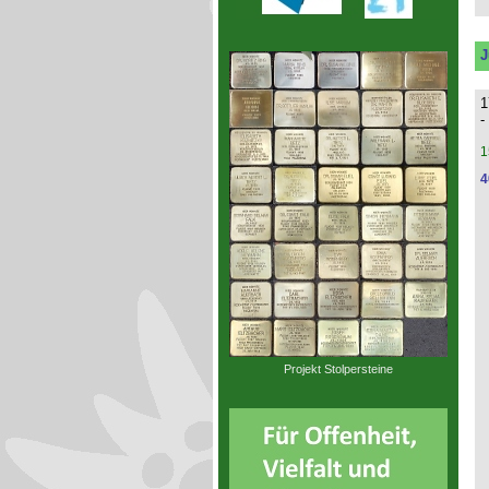
J
1
-
1
4
Projekt Stolpersteine