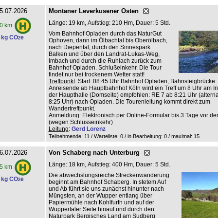
5.07.2026
Montaner Leverkusener Osten
Länge: 19 km, Aufstieg: 210 Hm, Dauer: 5 Std.
0 km
Vom Bahnhof Opladen durch das NaturGut
 kg CO
e
2
Ophoven, dann im Ölbachtal bis Oberölbach,
nach Diepental, durch den Sinnespark
Balken und über den Landrat-Lukas-Weg,
Imbach und durch die Ruhlach zurück zum
Bahnhof Opladen. Schlußeinkehr. Die Tour
findet nur bei trockenem Wetter statt!
Treffpunkt
: Start: 08:45 Uhr Bahnhof Opladen, Bahnsteigbrücke.
Anreisende ab Hauptbahnhof Köln wird ein Treff um 8 Uhr am Inf
der Haupthalle (Domseite) empfohlen: RE 7 ab 8:21 Uhr (altern
8:25 Uhr) nach Opladen. Die Tourenleitung kommt direkt zum
Wandertreffpunkt.
Anmeldung
: Elektronisch per Online-Formular bis 3 Tage vor de
(wegen Schlusseinkehr)
Leitung
:
Gerd Lorenz
Teilnehmende: 11 / Warteliste: 0 / in Bearbeitung: 0
/ maximal: 15
6.07.2026
Von Schaberg nach Unterburg
Länge: 18 km, Aufstieg: 400 Hm, Dauer: 5 Std.
5 km
Die abwechslungsreiche Streckenwanderung
 kg CO
e
2
beginnt am Bahnhof Schaberg. In stetem Auf
und Ab führt sie uns zunächst hinunter nach
Müngsten, an der Wupper entlang über
Papiermühle nach Kohlfurth und auf der
Wuppertaler Seite hinauf und durch den
Naturpark Bergisches Land am Sudberg