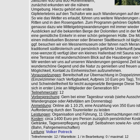
zwischen 400 und 800 Höhenmetern,
zunächst erkunden wir die nähere
Umgebung. Hierzu gehört ein erstes
Gipfelerlebnis auf den Tschafon wie auch Wanderungen auf der 
So wie das Wetter es erlaubt, führen uns weitere Wanderungen 
Ritten und in den Rosengarten. Zum Programm gehören Gipfelt
genauso dazu wie Mittelgebirgswanderungen mit immer wieder 
Ausblicken auf die bekannten Berge der Dolomiten und in der Mi
eine gemütliche Einkehr in einer schön gelegenen Hütte. Die Mög
einen individuellen Bozener oder Brixener Stadtbesuch ist tägl
ggf. besuchen wir ein Messnermuseum oder fahren nach Meran
traditionell südtirolerisch und persönlich geführte Unterkunft (w
rose-wenzer.it) verfügt über ein kleines Hallenbad mit Sauna so
eine Terrasse mit wunderschönem Blick auf die Hausberge von 
Wir werden wir uns auf unseren Wanderungen genügend Zeit la
wunderschöne Gegend und die Natur zu genießen und freuen u
Möglichkeit, Kontakt zu Einheimischen aufzunehmen.
Voraussetzungen
: Bereitschaft zur Übernachtung in Doppelzim
(Einzelzimmer nach Verfügbarkeit, Aufpreis 10 Euro pro Tag), Trit
und Schwindelfreiheit für leicht ausgesetzte Bergwege Diese Tou
sich in erster Linie an Mitglieder der Generation 60+
Teilnehmerzahl
: 12
Vorbesprechung
: Gern bei einer Tagestour vorab (siehe Aussc
Wandergruppe oder Aktivitäten am Donnerstag)
Anmeldung
: Online ab 1.10.25, eine Anzahlung von 350 Euro is
Aufforderung durch den Tourenleiter zu leisten
Leistungen
: Organisation und Führung, 11 Übernachtungen mit
Kosten
: circa 1400 Euro pro Person zuzüglich persönlicher Kos
Getränke, Tagesverpflegung und ggf. Seilbahnen sowie An- und
(Bahn, Fahrgemeinschaften)
Leitung
:
Volker Potreck
Teilnehmende: 12 / Warteliste: 1 / in Bearbeitung: 0
/ maximal: 12