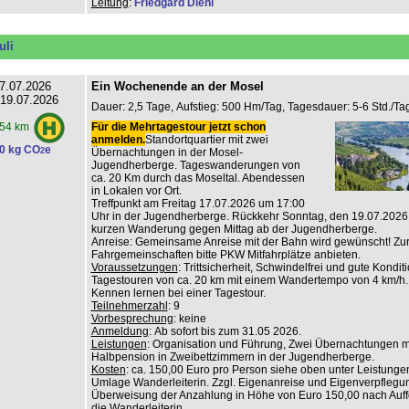
Leitung
:
Friedgard Diehl
uli
7.07.2026
Ein Wochenende an der Mosel
 19.07.2026
Dauer: 2,5 Tage, Aufstieg: 500 Hm/Tag, Tagesdauer: 5-6 Std./Tag
Für die Mehrtagestour jetzt schon
54 km
anmelden.
Standortquartier mit zwei
0 kg CO
e
2
Übernachtungen in der Mosel-
Jugendherberge. Tageswanderungen von
ca. 20 Km durch das Moseltal. Abendessen
in Lokalen vor Ort.
Treffpunkt am Freitag 17.07.2026 um 17:00
Uhr in der Jugendherberge. Rückkehr Sonntag, den 19.07.2026
kurzen Wanderung gegen Mittag ab der Jugendherberge.
Anreise: Gemeinsame Anreise mit der Bahn wird gewünscht! Zur
Fahrgemeinschaften bitte PKW Mitfahrplätze anbieten.
Voraussetzungen
: Trittsicherheit, Schwindelfrei und gute Konditi
Tagestouren von ca. 20 km mit einem Wandertempo von 4 km/h.
Kennen lernen bei einer Tagestour.
Teilnehmerzahl
: 9
Vorbesprechung
: keine
Anmeldung
: Ab sofort bis zum 31.05 2026.
Leistungen
: Organisation und Führung, Zwei Übernachtungen m
Halbpension in Zweibettzimmern in der Jugendherberge.
Kosten
: ca. 150,00 Euro pro Person siehe oben unter Leistungen
Umlage Wanderleiterin. Zzgl. Eigenanreise und Eigenverpflegu
Überweisung der Anzahlung in Höhe von Euro 150,00 nach Auf
die Wanderleiterin.