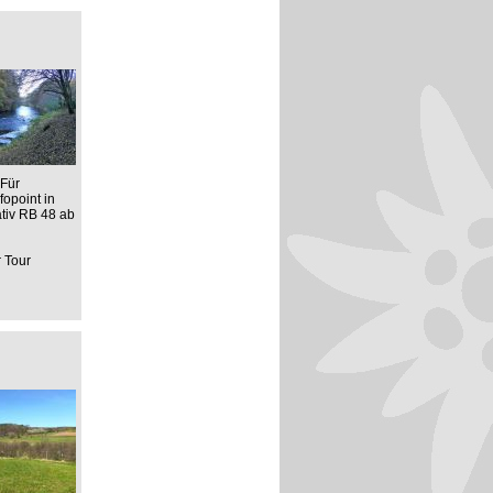
 Für
opoint in
ativ RB 48 ab
r Tour