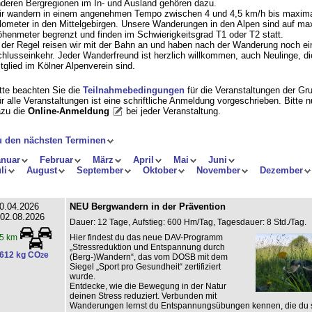
deren Bergregionen im In- und Ausland gehören dazu.
r wandern in einem angenehmen Tempo zwischen 4 und 4,5 km/h bis maxima
lometer in den Mittelgebirgen. Unsere Wanderungen in den Alpen sind auf ma
henmeter begrenzt und finden im Schwierigkeitsgrad T1 oder T2 statt.
 der Regel reisen wir mit der Bahn an und haben nach der Wanderung noch ei
hlusseinkehr. Jeder Wanderfreund ist herzlich willkommen, auch Neulinge, di
tglied im Kölner Alpenverein sind.
tte beachten Sie die
Teilnahmebedingungen
für die Veranstaltungen der Gr
r alle Veranstaltungen ist eine schriftliche Anmeldung vorgeschrieben. Bitte 
zu die
Online-Anmeldung
bei jeder Veranstaltung
.
u den nächsten Terminen
anuar
Februar
März
April
Mai
Juni
li
August
September
Oktober
November
Dezember
0.04.2026
NEU Bergwandern in der Prävention
 02.08.2026
Dauer: 12 Tage, Aufstieg: 600 Hm/Tag, Tagesdauer: 8 Std./Tag.
Hier findest du das neue DAV-Programm
5 km
„Stressreduktion und Entspannung durch
612 kg CO
e
2
(Berg-)Wandern“, das vom DOSB mit dem
Siegel „Sport pro Gesundheit“ zertifiziert
wurde.
Entdecke, wie die Bewegung in der Natur
deinen Stress reduziert. Verbunden mit
Wanderungen lernst du Entspannungsübungen kennen, die du s