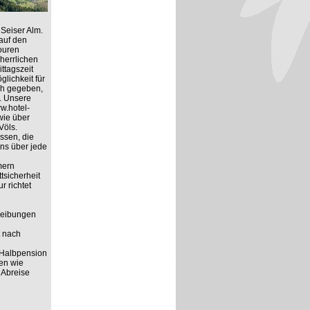
Seiser Alm.
auf den
ouren
herrlichen
ttagszeit
lichkeit für
ich gegeben,
. Unsere
ww.hotel-
wie über
Völs.
ssen, die
ns über jede
mern
tsicherheit
r richtet
hreibungen
t nach
 Halbpension
ten wie
 Abreise