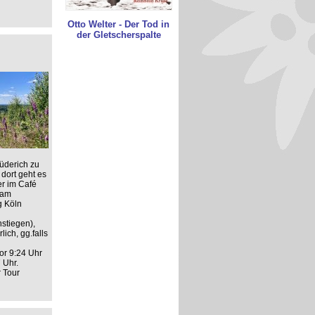
Otto Welter - Der Tod in
der Gletscherspalte
üderich zu
dort geht es
er im Café
 am
g Köln
stiegen),
ich, gg.falls
or 9:24 Uhr
 Uhr.
r Tour