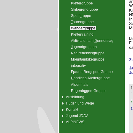
an
K
lettergruppe
Wi
S
kitourengruppe
Ki
Hö
Sport
g
ruppe
In
T
ourengruppe
Sc
Mi
W
andergruppe
K
l
ettertraining
Bi
Aktivitäten am
D
onnerstag
Fü
J
ugendgruppen
da
N
aturerlebnisgruppe
M
ountainbikegruppe
Z
i
ntegrativ
J
F
r
auen-Bergsport-Gruppe
Ju
H
andicap-Klettergruppe
Alpennials
1
Regenb
o
gen-Gruppe
-
Ausbildung
7
Hütten und Wege
1
Kontakt
Jugend JDAV
ALPINEWS