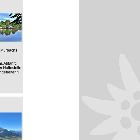
s Murbachs
, Abfahrt:
r Haltestelle
derleiterin