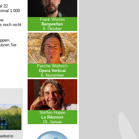
l 22
ximal 1.000
Frank Wiesen
ne
Bergwelten
e noch nicht
9. Oktober
uppen.
nutzen Sie
Pesche Wüthrich
Opera Vertical
6. November
Steffen Hoppe
La Réunion
15. Januar
elbst in