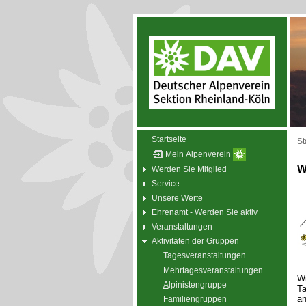
Startseite
St
Mein Alpenverein
W
Werden Sie Mitglied
Service
Unsere Werte
Ehrenamt - Werden Sie aktiv
Veranstaltungen
Aktivitäten der
G
ruppen
Tagesveranstaltungen
Mehrtagesveranstaltungen
Wi
A
lpinistengruppe
Ta
an
F
amiliengruppen