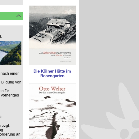
.
Die Kölner Hütte im
 nach einer
Rosengarten
 Bildung von
on für
 Vorheriges
it
 zzgl.
ng.
forderung an