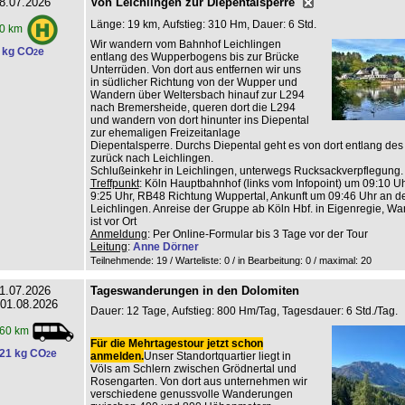
8.07.2026
Von Leichlingen zur Diepentalsperre
Länge: 19 km, Aufstieg: 310 Hm, Dauer: 6 Std.
0 km
Wir wandern vom Bahnhof Leichlingen
 kg CO
e
2
entlang des Wupperbogens bis zur Brücke
Unterrüden. Von dort aus entfernen wir uns
in südlicher Richtung von der Wupper und
Wandern über Weltersbach hinauf zur L294
nach Bremersheide, queren dort die L294
und wandern von dort hinunter ins Diepental
zur ehemaligen Freizeitanlage
Diepentalsperre. Durchs Diepental geht es von dort entlang de
zurück nach Leichlingen.
Schlußeinkehr in Leichlingen, unterwegs Rucksackverpflegung.
Treffpunkt
: Köln Hauptbahnhof (links vom Infopoint) um 09:10 Uhr
9:25 Uhr, RB48 Richtung Wuppertal, Ankunft um 09:46 Uhr an de
Leichlingen. Anreise der Gruppe ab Köln Hbf. in Eigenregie, Wan
ist vor Ort
Anmeldung
: Per Online-Formular bis 3 Tage vor der Tour
Leitung
:
Anne Dörner
Teilnehmende: 19 / Warteliste: 0 / in Bearbeitung: 0
/ maximal: 20
1.07.2026
Tageswanderungen in den Dolomiten
 01.08.2026
Dauer: 12 Tage, Aufstieg: 800 Hm/Tag, Tagesdauer: 6 Std./Tag.
60 km
Für die Mehrtagestour jetzt schon
21 kg CO
e
2
anmelden.
Unser Standortquartier liegt in
Völs am Schlern zwischen Grödnertal und
Rosengarten. Von dort aus unternehmen wir
verschiedene genussvolle Wanderungen