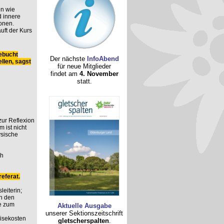
n wie
 innere
onen.
uft der Kurs
ebucht
Der nächste
InfoAbend
llen, sagst
für neue Mitglieder
findet am
4. November
statt.
 zur Reflexion
 ist nicht
ysische
ch
eferat.
leiterin;
n den
e zum
Aktuelle Ausgabe
unserer Sektionszeitschrift
eisekosten
gletscherspalten
.