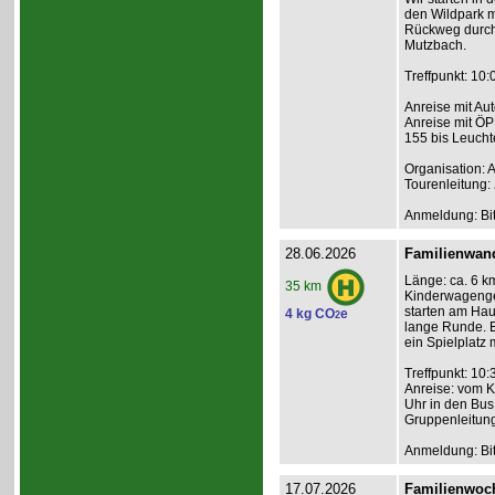
den Wildpark m
Rückweg durch 
Mutzbach.
Treffpunkt: 10
Anreise mit Au
Anreise mit ÖP
155 bis Leucht
Organisation: 
Tourenleitung:
Anmeldung: Bit
28.06.2026
Familienwan
Länge: ca. 6 km
35 km
Kinderwagenge
starten am Hau
4 kg CO
e
2
lange Runde. E
ein Spielplatz 
Treffpunkt: 10
Anreise: vom K
Uhr in den Bus
Gruppenleitun
Anmeldung: Bit
17.07.2026
Familienwoch