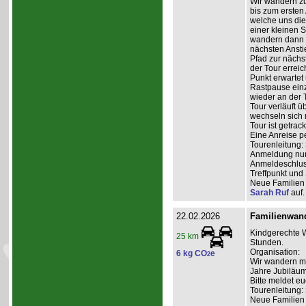
Wir wandern zu
bis zum ersten
welche uns di
einer kleinen 
wandern dann e
nächsten Anstie
Pfad zur nächs
der Tour erreic
Punkt erwartet 
Rastpause einz
wieder an der 
Tour verläuft 
wechseln sich 
Tour ist getrac
Eine Anreise p
Tourenleitung:
Anmeldung nur 
Anmeldeschlus
Treffpunkt und
Neue Familien 
Sarah Ruf
auf.
22.02.2026
Familienwan
Kindgerechte W
25 km
Stunden.
Organisation:
6 kg CO
e
2
Wir wandern mit
Jahre Jubiläum
Bitte meldet eu
Tourenleitung:
Neue Familien 