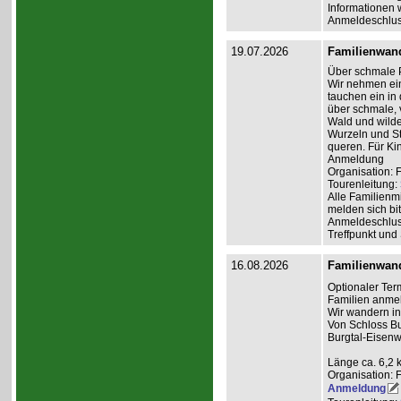
Informationen 
Anmeldeschlus
19.07.2026
Familienwan
Über schmale 
Wir nehmen ein
tauchen ein in
über schmale,
Wald und wilde
Wurzeln und St
queren. Für Ki
Anmeldung
Organisation: 
Tourenleitung:
Alle Familienm
melden sich bit
Anmeldeschlus
Treffpunkt und
16.08.2026
Familienwan
Optionaler Ter
Familien anme
Wir wandern i
Von Schloss Bu
Burgtal-Eisenw
Länge ca. 6,2 
Organisation: 
Anmeldung