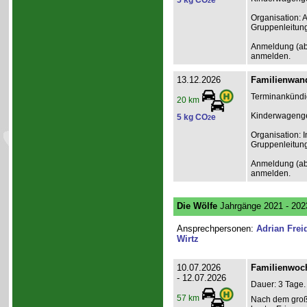
5 kg CO
e
2
Organisation: 
Gruppenleitun
Anmeldung (ab 1
anmelden.
13.12.2026
Familienwand
Terminankündig
20 km
Kinderwagenge
5 kg CO
e
2
Organisation: I
Gruppenleitun
Anmeldung (ab 1
anmelden.
Die Wölfe
Jahrgänge 2021 - 202
Ansprechpersonen:
Adrian Frei
Wirtz
10.07.2026
Familienwoch
- 12.07.2026
Dauer: 3 Tage.
57 km
Nach dem groß