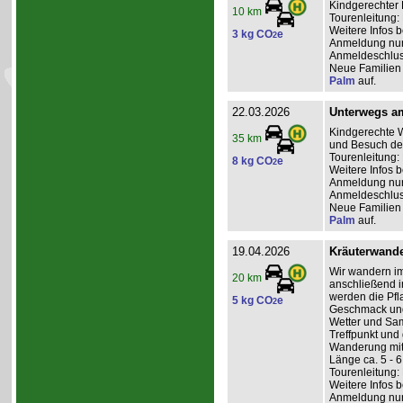
Kindgerechter 
10 km
Tourenleitung:
Weitere Infos 
3 kg CO
e
2
Anmeldung nur 
Anmeldeschluss
Neue Familien 
Palm
auf.
22.03.2026
Unterwegs a
Kindgerechte W
35 km
und Besuch des
Tourenleitung: 
8 kg CO
e
2
Weitere Infos 
Anmeldung nur 
Anmeldeschlus
Neue Familien 
Palm
auf.
19.04.2026
Kräuterwande
Wir wandern im
20 km
anschließend i
werden die Pfl
5 kg CO
e
2
Geschmack und 
Wetter und Sam
Treffpunkt un
Wanderung mitg
Länge ca. 5 - 
Tourenleitung: 
Weitere Infos 
Anmeldung nur 