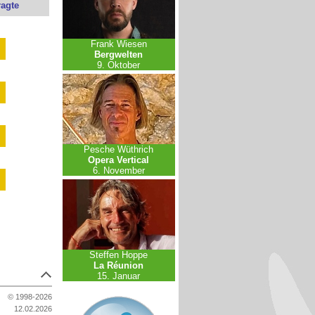
ragte
Frank Wiesen
Bergwelten
9. Oktober
Pesche Wüthrich
Opera Vertical
6. November
Steffen Hoppe
La Réunion
15. Januar
© 1998-2026
12.02.2026