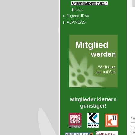
O
rganisationsstruktur
P
resse
Jugend JDAV
ALPINEWS
Mitglieder klettern
günstiger!
Su
Im
Ha