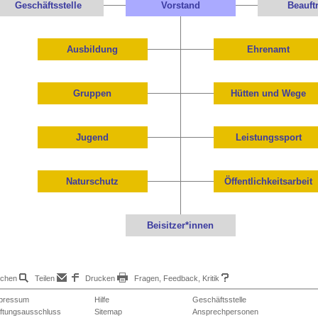
Geschäftsstelle
Vorstand
Beauft
Ausbildung
Ehrenamt
Gruppen
Hütten und Wege
Jugend
Leistungssport
Naturschutz
Öffentlichkeitsarbeit
Beisitzer*innen
chen
Teilen
Drucken
Fragen, Feedback, Kritik
pressum
Hilfe
Geschäftsstelle
ftungsausschluss
Sitemap
Ansprechpersonen