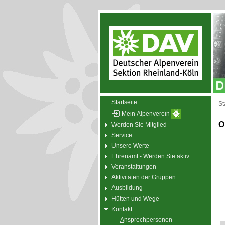
Startseite
St
Mein Alpenverein
O
Werden Sie Mitglied
Service
Unsere Werte
Ehrenamt - Werden Sie aktiv
Veranstaltungen
Aktivitäten der Gruppen
Ausbildung
Hütten und Wege
K
ontakt
A
nsprechpersonen