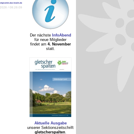
anigramm.dav-koeln.de
2026 / 08:26:09
Der nächste
InfoAbend
für neue Mitglieder
findet am
4. November
statt.
Aktuelle Ausgabe
unserer Sektionszeitschrift
gletscherspalten
.