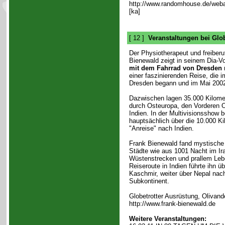
http://www.randomhouse.de/webar
[ka]
[ 12 ]
Veranstaltungen bei Glo
Der Physiotherapeut und freiberu
Bienewald zeigt in seinem Dia-V
mit dem Fahrrad von Dresden 
einer faszinierenden Reise, die 
Dresden begann und im Mai 2002 
Dazwischen lagen 35.000 Kilome
durch Osteuropa, den Vorderen O
Indien. In der Multivisionsshow b
hauptsächlich über die 10.000 Ki
"Anreise" nach Indien.
Frank Bienewald fand mystische 
Städte wie aus 1001 Nacht im I
Wüstenstrecken und prallem Leben
Reiseroute in Indien führte ihn
Kaschmir, weiter über Nepal nac
Subkontinent.
Globetrotter Ausrüstung, Olivand
http://www.frank-bienewald.de
Weitere Veranstaltungen: