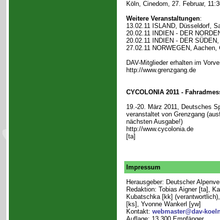
Köln, Cinedom, 27. Februar, 11:3
Weitere Veranstaltungen
:
13.02.11 ISLAND, Düsseldorf, Sa
20.02.11 INDIEN - DER NORDEN,
20.02.11 INDIEN - DER SÜDEN, 
27.02.11 NORWEGEN, Aachen, Ci
DAV-Mitglieder erhalten im Vorv
http://www.grenzgang.de
CYCOLONIA 2011 - Fahradmes
19.-20. März 2011, Deutsches 
veranstaltet von Grenzgang (ausf
nächsten Ausgabe!)
http://www.cycolonia.de
[ta]
Impressum
Herausgeber: Deutscher Alpenvere
Redaktion: Tobias Aigner [ta], Ka
Kubatschka [kk] (verantwortlich),
[ks], Yvonne Wankerl [yw]
Kontakt:
webmaster@dav-koeln
Auflage: 13.300 Empfänger