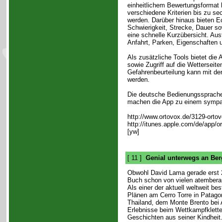
einheitlichem Bewertungsformat 
verschiedene Kriterien bis zu s
werden. Darüber hinaus bieten E
Schwierigkeit, Strecke, Dauer so
eine schnelle Kurzübersicht. Aus
Anfahrt, Parken, Eigenschaften u
Als zusätzliche Tools bietet d
sowie Zugriff auf die Wetterseit
Gefahrenbeurteilung kann mit der
werden.
Die deutsche Bedienungssprache,
machen die App zu einem sympath
http://www.ortovox.de/3129-orto
http://itunes.apple.com/de/app/
[yw]
[ 11 ]
Genial unterwegs an Ber
Obwohl David Lama gerade erst 20
Buch schon von vielen atembera
Als einer der aktuell weltweit bes
Plänen am Cerro Torre in Patago
Thailand, dem Monte Brento bei 
Erlebnisse beim Wettkampfklette
Geschichten aus seiner Kindheit