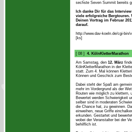
sechste Seven Summit bereits ge
Ich danke Dir für das Intervi
viele erfolgreiche Bergtouren.
Deinen Vortrag im Februar 201
darauf.
http://www.dav-koeln.de/cgi-bin/
[ks]
[ 08 ]
4. KölnKletterMarathon
Am Samstag, den
12. März
finde
KölnKletterMarathon in der Klett
statt. Zum 4. Mal können Kletteri
Können und Geschick zum Best
Dabei steht der Spaß am gemein
mehr im Vordergrund als der Wettk
Routen wie möglich zu klettern
Bewertet werden Schwierigkeit u
selber sind in moderaten Schwier
die Chance hat, zu gewinnen. D
einweihen, neue Griffe einchalke
erkunden. Gestartet und bewerte
wobei der Veranstalter bei der Ve
behilflich ist.