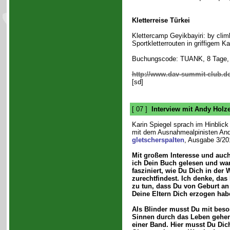
Kletterreise Türkei
Klettercamp Geyikbayiri: by clim
Sportkletterrouten in griffigem K
Buchungscode: TUANK, 8 Tage, 
http://www.dav-summit-club.de
[sd]
[ 07 ]
Interview mit Andy Holz
Karin Spiegel sprach im Hinblick
mit dem Ausnahmealpinisten Andy
gletscherspalten
, Ausgabe 3/20
Mit großem Interesse und au
ich Dein Buch gelesen und war
fasziniert, wie Du Dich in der
zurechtfindest. Ich denke, das 
zu tun, dass Du von Geburt an 
Deine Eltern Dich erzogen hab
Als Blinder musst Du mit beso
Sinnen durch das Leben gehen
einer Band. Hier musst Du Dich