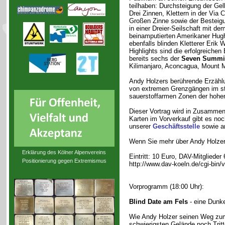
teilhaben: Durchsteigung der Ge
Drei Zinnen, Klettern in der Via 
Großen Zinne sowie der Besteig
in einer Dreier-Seilschaft mit dem
beinamputierten Amerikaner Hug
ebenfalls blinden Kletterer Erik
Highlights sind die erfolgreiche
bereits sechs der
Seven Summi
Kilimanjaro, Aconcagua, Mount 
Andy Holzers berührende Erzähl
von extremen Grenzgängen im ste
sauerstoffarmen Zonen der hohen
Dieser Vortrag wird in Zusammen
Karten im Vorverkauf gibt es noc
unserer
Geschäftsstelle
sowie a
Wenn Sie mehr über Andy Holzer 
Erklärung des Kölner Alpenvereins
Eintritt: 10 Euro, DAV-Mitglieder
Positionierung gegen Extremismus
http://www.dav-koeln.de/cgi-bin/
Vorprogramm (18:00 Uhr):
Blind Date am Fels
- eine Dunk
Wie Andy Holzer seinen Weg zum 
schwierigsten Gelände noch Tritte