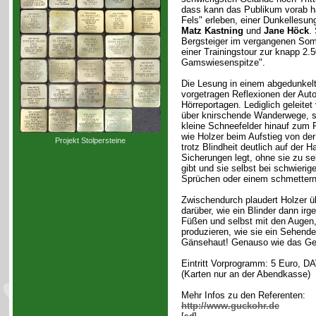
dass kann das Publikum vorab h
Fels" erleben, einer Dunkellesun
Matz Kastning
und
Jane Höck
.
Bergsteiger im vergangenen Som
einer Trainingstour zur knapp 2.
Gamswiesenspitze".
Die Lesung in einem abgedunkel
vorgetragen Reflexionen der Auto
Hörreportagen. Lediglich geleite
über knirschende Wanderwege, s
kleine Schneefelder hinauf zum
wie Holzer beim Aufstieg von de
Projekt Stolpersteine
trotz Blindheit deutlich auf der H
Sicherungen legt, ohne sie zu se
gibt und sie selbst bei schwierige
Sprüchen oder einem schmettern
Zwischendurch plaudert Holzer ü
darüber, wie ein Blinder dann ir
Füßen und selbst mit den Augen,
produzieren, wie sie ein Sehende
Gänsehaut! Genauso wie das Gefü
Eintritt Vorprogramm: 5 Euro, DA
(Karten nur an der Abendkasse)
Mehr Infos zu den Referenten:
http://www.guckohr.de