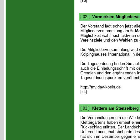
[sd]
[ 02 ]
Vormerken: Mitgliederv
Der Vorstand lädt schon jetzt alle
Mitgliederversammlung am
5. Ma
Möglichkeit wahr, sich aktiv an 
Vereinsziele und den Wahlen zu 
Die Mitgliederversammlung wird
Kolpinghauses International in de
Die Tagesordnung finden Sie auf
auch die Einladungsschrift mit 
Gremien und den ergänzenden In
Tagesordnungspunkten veröffentli
http://mv.dav-koeln.de
[kk]
[ 03 ]
Klettern am Stenzelberg
Die Verhandlungen um die Wiede
Klettergartens haben erneut ein
Rückschlag erlitten. Der Landsch
Unteren Landschaftsbehörde des
hat sich im Dezember gegen ein