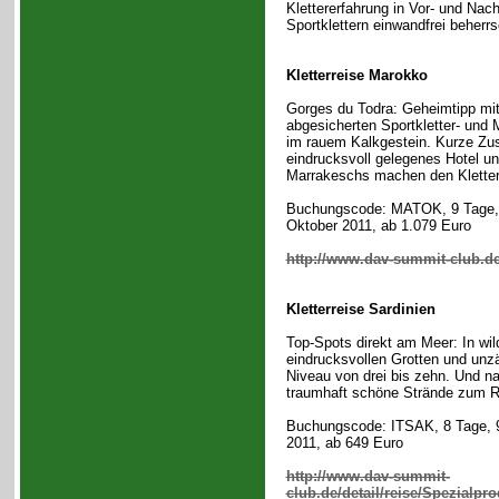
Klettererfahrung in Vor- und Na
Sportklettern einwandfrei beherr
Kletterreise Marokko
Gorges du Todra: Geheimtipp mit
abgesicherten Sportkletter- und 
im rauem Kalkgestein. Kurze Zus
eindrucksvoll gelegenes Hotel un
Marrakeschs machen den Klettert
Buchungscode: MATOK, 9 Tage, 
Oktober 2011, ab 1.079 Euro
http://www.dav-summit-club.de
Kletterreise Sardinien
Top-Spots direkt am Meer: In wi
eindrucksvollen Grotten und unzä
Niveau von drei bis zehn. Und n
traumhaft schöne Strände zum R
Buchungscode: ITSAK, 8 Tage, 9.
2011, ab 649 Euro
http://www.dav-summit-
club.de/detail/reise/Spezialpr