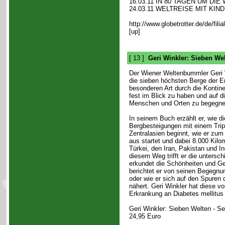
16.03.11 IN 80 TAGEN UM DIE 
24.03.11 WELTREISE MIT KINDE
http://www.globetrotter.de/de/fili
[up]
[ 13 ]
Geri Winkler: Sieben We
Der Wiener Weltenbummler Geri Wi
die sieben höchsten Berge der E
besonderen Art durch die Kontine
fest im Blick zu haben und auf 
Menschen und Orten zu begegne
In seinem Buch erzählt er, wie d
Bergbesteigungen mit einem Tri
Zentralasien beginnt, wie er zu
aus startet und dabei 8.000 Kilo
Türkei, den Iran, Pakistan und In
diesem Weg trifft er die untersc
erkundet die Schönheiten und Ge
berichtet er von seinen Begegn
oder wie er sich auf den Spuren
nähert. Geri Winkler hat diese vo
Erkrankung an Diabetes mellitus 
Geri Winkler: Sieben Welten - Se
24,95 Euro