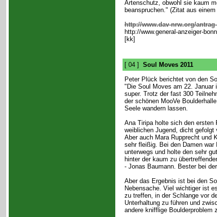
Artenschutz, obwohl sie kaum me
beanspruchen." (Zitat aus einem
http://www.dav-nrw.org/antrag-
http://www.general-anzeiger-bo
[kk]
[ 04 ]
Soul Moves 2011
Peter Plück berichtet von den S
"Die Soul Moves am 22. Januar 
super. Trotz der fast 300 Teilne
der schönen MooVe Boulderhalle
Seele wandern lassen.
Ana Tiripa holte sich den ersten 
weiblichen Jugend, dicht gefolgt
Aber auch Mara Rupprecht und K
sehr fleißig. Bei den Damen war
unterwegs und holte den sehr gu
hinter der kaum zu übertreffend
- Jonas Baumann. Bester bei de
Aber das Ergebnis ist bei den So
Nebensache. Viel wichtiger ist e
zu treffen, in der Schlange vor d
Unterhaltung zu führen und zwis
andere knifflige Boulderproblem 