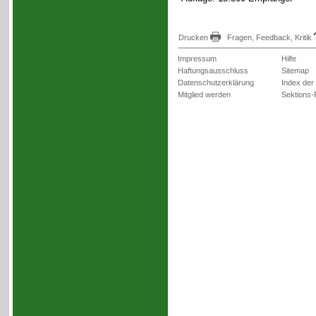
Drucken
Fragen, Feedback, Kritik
Impressum
Hilfe
Haftungsausschluss
Sitemap
Datenschutzerklärung
Index der
Mitglied werden
Sektions-