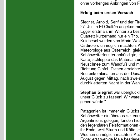
ohne vorheriges Anbringen von Fi
Erfolg beim ersten Versuch
Siegrist, Arnold, Senf und der T
27. Juli in El Chaltén angekomme
Egger erstmals im Winter zu bes
Quartett kurzerhand nur ein Trio,
Kniebeschwerden von Mario Wald
Osttirolers unmöglich machten. A
Meteorologe aus Österreich, glei
Schönwetterfenster ankündigte, s
Karte, schleppte das Material zum
Neuschnee zum Wandfuß und mach
Richtung Gipfel. Diesen erreichte
Routenkombination aus der Dona-
August gegen Mittag, nach zweie
durchkletterten Nacht in der Wan
Stephan Siegrist
war überglückl
unser Glück zu fassen! Wir waren 
gehen würde."
Patagonien ist immer ein Glückss
Schönwetter ein überaus selten
Argentiniens gelegen, fanden hie
den legendären Felsformationen 
ihr Ende, weil Sturm und Kälte j
Wochen unmöglich machten. Auch
Egger erst wenige Male bestiege