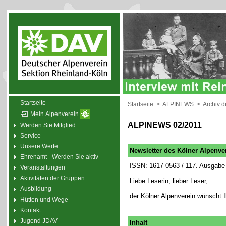
Startseite
Startseite
>
ALPINEWS
>
Archiv 
Mein Alpenverein
ALPINEWS 02/2011
Werden Sie Mitglied
Service
Unsere Werte
Newsletter des Kölner Alpenve
Ehrenamt - Werden Sie aktiv
ISSN: 1617-0563 / 117. Ausgabe 
Veranstaltungen
Aktivitäten der Gruppen
Liebe Leserin, lieber Leser,
Ausbildung
der Kölner Alpenverein wünscht 
Hütten und Wege
Kontakt
Jugend JDAV
Inhalt