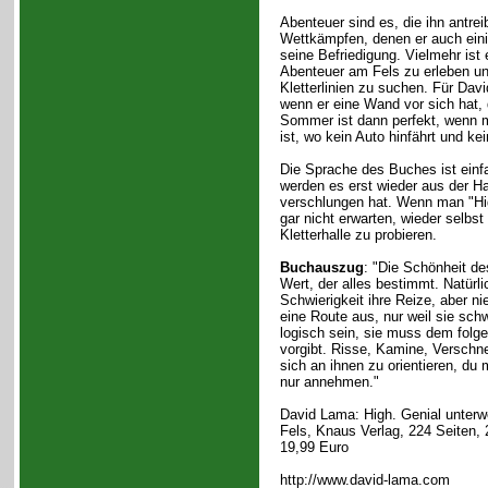
Abenteuer sind es, die ihn antre
Wettkämpfen, denen er auch einig
seine Befriedigung. Vielmehr ist
Abenteuer am Fels zu erleben un
Kletterlinien zu suchen. Für Davi
wenn er eine Wand vor sich hat, 
Sommer ist dann perfekt, wenn 
ist, wo kein Auto hinfährt und k
Die Sprache des Buches ist einfa
werden es erst wieder aus der H
verschlungen hat. Wenn man "Hi
gar nicht erwarten, wieder selbs
Kletterhalle zu probieren.
Buchauszug
: "Die Schönheit des
Wert, der alles bestimmt. Natürli
Schwierigkeit ihre Reize, aber n
eine Route aus, nur weil sie schw
logisch sein, sie muss dem folg
vorgibt. Risse, Kamine, Verschne
sich an ihnen zu orientieren, du
nur annehmen."
David Lama: High. Genial unter
Fels, Knaus Verlag, 224 Seiten, 
19,99 Euro
http://www.david-lama.com