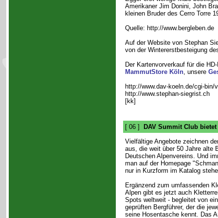
Amerikaner Jim Donini, John Bra
kleinen Bruder des Cerro Torre 
Quelle: http://www.bergleben.de
Auf der Website von Stephan Sieg
von der Wintererstbesteigung des
Der Kartenvorverkauf für die HD-
MammutStore Köln
, unsere
Ges
http://www.dav-koeln.de/cgi-bin/
http://www.stephan-siegrist.ch
[kk]
[ 06 ]
DAV Summit Club bietet K
Vielfältige Angebote zeichnen 
aus, die weit über 50 Jahre alte
Deutschen Alpenvereins. Und imm
man auf der Homepage "Schmanke
nur in Kurzform im Katalog stehe
Ergänzend zum umfassenden Klet
Alpen gibt es jetzt auch Kletterre
Spots weltweit - begleitet von ei
geprüften Bergführer, der die jewe
seine Hosentasche kennt. Das Ange