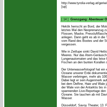
http://www.tyrolia-verlag.at/geriw
[up]
[ 14 ]
Grenzgang: Abenteuer 
Hektik herrscht an Bord, der Mo
letztes Mal den Neoprenanzug z
Flossen, Maske, Pressluftflasche
anlegen. Dann geht es ab in die 
vom Rand des Bootes und der St
vergessen.
Wie in Zeitlupe sinkt David Hetti
Meeres. Nur das Atem-Geräusch
Lungenautomaten und das leise 
Fischen an den bunten Korallen s
Der Unterwasserfotograf hat ein e
Ozeane unserer Erde dokumentiere
Wasser verbringen, mehr als 10
Dabei legt er sein Augenmerk au
bei dem Delfine, Haie und Wale j
der Wale von der Antarktis bis i
spannenden Live-Reportage den 
Ozeane. Sie tauchen ab mit David
Wasser.
Düsseldorf, Savoy Theater, 13. F