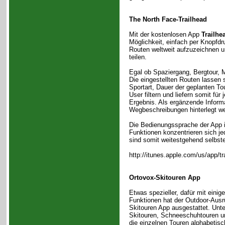
The North Face-Trailhead
Mit der kostenlosen App
Trailhe
Möglichkeit, einfach per Knopfdr
Routen weltweit aufzuzeichnen u
teilen.
Egal ob Spaziergang, Bergtour, M
Die eingestellten Routen lassen 
Sportart, Dauer der geplanten T
User filtern und liefern somit fü
Ergebnis. Als ergänzende Inform
Wegbeschreibungen hinterlegt w
Die Bedienungssprache der App i
Funktionen konzentrieren sich j
sind somit weitestgehend selbste
http://itunes.apple.com/us/app/
Ortovox-Skitouren App
Etwas spezieller, dafür mit einig
Funktionen hat der Outdoor-Ausr
Skitouren App ausgestattet. Unt
Skitouren, Schneeschuhtouren un
die einzelnen Touren alphabetisch