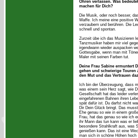
Ohren verlassen. Was bedeute
machen für Dich?
Die Musik, oder noch besser, da
Waffe. Ich meine eine positive 
verzaubern und berühren. Die Le
schnell und spontan.
Zurzeit übe ich das Musizieren le
Tanzmusiker haben mir viel gegeb
irgendwann wieder auspacken wer
Gottesgabe, wenn man mit Tönen
Maler mit seinen Farben tut.
Deine Frau Sabine ermuntert Di
gehen und schwierige Touren 
den Mut und das Vertrauen da
Ich bin der Überzeugung, dass 
was einem sein Herz sagt, wie Du
Gesellschaft hat das leider verler
eingefahrenen Bahnen ihren Lebe
spät dafür ist. Du darfst nicht 
Dir Dein Glück bringt. Das musst
Ehe genau so wie in einem groß
Frau, hat das genau so wie ich e
ihr Mann das tun kann was er lie
besondere Strahlkraft aus, was 
genießen kann. Das ist eine Wec
man sich in schöne Höhen hoch u