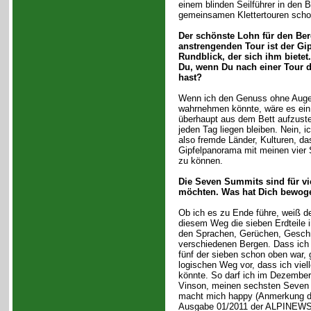
einem blinden Seilführer in den B
gemeinsamen Klettertouren schon
Der schönste Lohn für den Ber
anstrengenden Tour ist der Gip
Rundblick, der sich ihm biete
Du, wenn Du nach einer Tour de
hast?
Wenn ich den Genuss ohne Augen
wahrnehmen könnte, wäre es ei
überhaupt aus dem Bett aufzuste
jeden Tag liegen bleiben. Nein, 
also fremde Länder, Kulturen, d
Gipfelpanorama mit meinen vier 
zu können.
Die Seven Summits sind für vie
möchten. Was hat Dich bewoge
Ob ich es zu Ende führe, weiß de
diesem Weg die sieben Erdteile i
den Sprachen, Gerüchen, Gesch
verschiedenen Bergen. Dass ich 
fünf der sieben schon oben war, 
logischen Weg vor, dass ich viel
könnte. So darf ich im Dezember 
Vinson, meinen sechsten Seven
macht mich happy (Anmerkung de
Ausgabe 01/2011 der ALPINEWS b