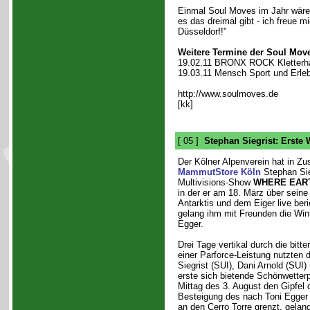
Einmal Soul Moves im Jahr wäre 
es das dreimal gibt - ich freue 
Düsseldorf!"
Weitere Termine der Soul Mov
19.02.11 BRONX ROCK Kletterha
19.03.11 Mensch Sport und Erleb
http://www.soulmoves.de
[kk]
[ 05 ]
Stephan Siegrist: Erste
Der Kölner Alpenverein hat in Z
MammutStore Köln
Stephan Sie
Multivisions-Show
WHERE EAR
in der er am 18. März über seine
Antarktis und dem Eiger live ber
gelang ihm mit Freunden die Win
Egger.
Drei Tage vertikal durch die bitt
einer Parforce-Leistung nutzten d
Siegrist (SUI), Dani Arnold (SU
erste sich bietende Schönwetter
Mittag des 3. August den Gipfel 
Besteigung des nach Toni Egger 
an den Cerro Torre grenzt, gelang