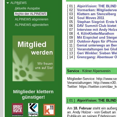
ALPI
N
EWS
[ 01 ]
AlpinVision: THE BLIND
A
ktuelle Ausgabe
[ 02 ]
Vormerken: Mitgliederv
Ar
c
hiv der ALPINEWS
[ 03 ]
Klettern am Stenzelberg
[ 04 ]
Soul Moves 2011
ALPINEWS ab
o
nnieren
[ 05 ]
Stephan Siegrist: Erste
ALPINEWS a
b
bestellen
[ 06 ]
DAV Summit Club bietet K
[ 07 ]
Interview mit Andy Holz
[ 08 ]
4. KölnKletterMarathon
[ 09 ]
Mit Eispickel und Steig
[ 10 ]
Outdoor-Apps für iPhon
[ 11 ]
Genial unterwegs an Ber
[ 12 ]
Veranstaltungen bei Glo
[ 13 ]
Geri Winkler: Sieben We
[ 14 ]
Grenzgang: Abenteuer 
Service
- Kölner Alpenverein
Mitglieder-Service: http://www.s
Veranstaltungen: http://www.n30
Twitter: https://twitter.com/dav_k
Mitglieder klettern
günstiger!
[ 01 ]
AlpinVision: THE BLIND
Am
18. Februar
steht ein außerg
an. Andy Holzer - von Geburt an b
Publikum an seinen Erlebnissen 