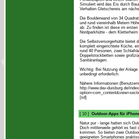
Simuliert wird das Eis durch B
Verhalten Gletschereis am nächs
Die Boulderwand von 34 Quadratm
und rund viereinhalb Metern Höh
ab. Zu finden ist diese im ersten
Nordparkhütte - dem Kletterheim 
Die Selbstversorgerhütte bietet 
komplett eingerichtete Küche, e
rund 40 Personen, zwei Schlafrä
Doppelstockbetten sowie großzü
Sanitäranlagen.
Wichtig: Bei Nutzung der Anlage
unbedingt erforderlich.
Nähere Informationen (Benutzerre
http://www.dav-duisburg.de/inde
option=com_content&view=secti
[sd]
[ 10 ]
Outdoor-Apps für iPhon
Natur pur - lange hatten sich Ou
Doch mittlerweile gehört es fast
kommen. So bieten zwei Outdoor-
geeigneten Smartphones praktisc