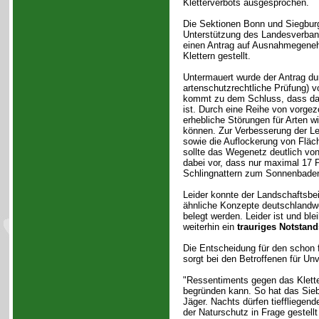
Kletterverbots ausgesprochen.
Die Sektionen Bonn und Siegburg
Unterstützung des Landesverba
einen Antrag auf Ausnahmegeneh
Klettern gestellt.
Untermauert wurde der Antrag d
artenschutzrechtliche Prüfung) 
kommt zu dem Schluss, dass das
ist. Durch eine Reihe von vorg
erhebliche Störungen für Arten 
können. Zur Verbesserung der L
sowie die Auflockerung von Fläc
sollte das Wegenetz deutlich von
dabei vor, dass nur maximal 17 
Schlingnattern zum Sonnenbaden 
Leider konnte der Landschaftsbe
ähnliche Konzepte deutschlandwei
belegt werden. Leider ist und ble
weiterhin ein
trauriges Notstand
Die Entscheidung für den schon
sorgt bei den Betroffenen für Un
"Ressentiments gegen das Klette
begründen kann. So hat das Siebe
Jäger. Nachts dürfen tieffliege
der Naturschutz in Frage gestellt