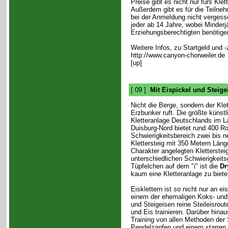
Preise gibt es nicht nur fürs Kl
Außerdem gibt es für die Teilneh
bei der Anmeldung nicht vergess
jeder ab 14 Jahre, wobei Minderj
Erziehungsberechtigten benötige
Weitere Infos, zu Startgeld und 
http://www.canyon-chorweiler.de
[up]
[ 09 ]
Mit Eispickel und Steig
Nicht die Berge, sondern der Klet
Erzbunker ruft. Die größte künst
Kletteranlage Deutschlands im L
Duisburg-Nord bietet rund 400 R
Schwierigkeitsbereich zwei bis n
Klettersteig mit 350 Metern Läng
Charakter angelegten Klettersteig
unterschiedlichen Schwierigkeit
Tüpfelchen auf dem "i" ist die
Dr
kaum eine Kletteranlage zu biete
Eisklettern ist so nicht nur an e
einem der ehemaligen Koks- und 
und Steigeisen reine Steileisro
und Eis trainieren. Darüber hina
Training von allen Methoden der
Pendelzapfen und einem starren 