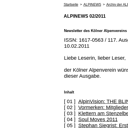
Startseite
>
ALPINEWS
>
Archiv der A
ALPINEWS 02/2011
Newsletter des Kölner Alpenvereins
ISSN: 1617-0563 / 117. Ausg
10.02.2011
Liebe Leserin, lieber Leser,
der Kölner Alpenverein wün
dieser Ausgabe.
Inhalt
[ 01 ]
AlpinVision: THE BL
[ 02 ]
Vormerken: Mitglied
[ 03 ]
Klettern am Stenzelb
[ 04 ]
Soul Moves 2011
[ 05 ]
Stephan Siegrist: Er