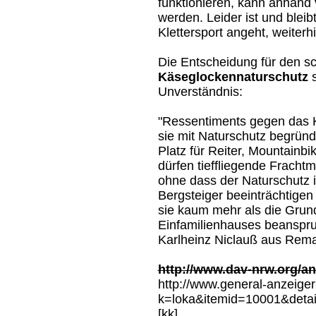
funktionieren, kann anhand v
werden. Leider ist und blei
Klettersport angeht, weiterh
Die Entscheidung für den s
Käseglockennaturschutz
s
Unverständnis:
"Ressentiments gegen das K
sie mit Naturschutz begrün
Platz für Reiter, Mountainbi
dürfen tieffliegende Fracht
ohne dass der Naturschutz in
Bergsteiger beeinträchtigen
sie kaum mehr als die Grun
Einfamilienhauses beanspruc
Karlheinz Niclauß aus Rem
http://www.dav-nrw.org/an
http://www.general-anzeige
k=loka&itemid=10001&detai
[kk]