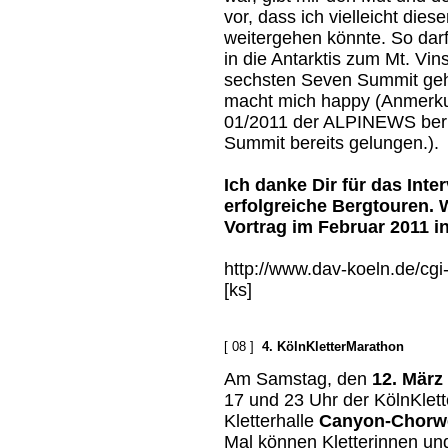
vor, dass ich vielleicht die
weitergehen könnte. So dar
in die Antarktis zum Mt. Vi
sechsten Seven Summit ge
macht mich happy (Anmerku
01/2011 der ALPINEWS beric
Summit bereits gelungen.).
Ich danke Dir für das Int
erfolgreiche Bergtouren. 
Vortrag im Februar 2011 i
http://www.dav-koeln.de/cgi
[ks]
[ 08 ]
4. KölnKletterMarathon
Am Samstag, den
12. März
17 und 23 Uhr der KölnKlett
Kletterhalle
Canyon-Chorwe
Mal können Kletterinnen und 