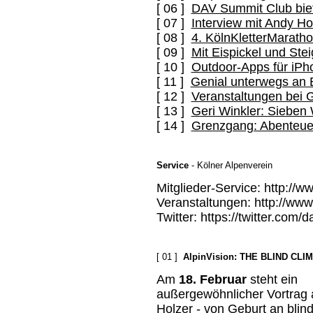
[ 06 ]
DAV Summit Club biete
[ 07 ]
Interview mit Andy Ho
[ 08 ]
4. KölnKletterMarath
[ 09 ]
Mit Eispickel und St
[ 10 ]
Outdoor-Apps für iPh
[ 11 ]
Genial unterwegs an 
[ 12 ]
Veranstaltungen bei G
[ 13 ]
Geri Winkler: Sieben
[ 14 ]
Grenzgang: Abenteu
Service
- Kölner Alpenverein
Mitglieder-Service: http://w
Veranstaltungen: http://ww
Twitter: https://twitter.com/
[ 01 ]
AlpinVision: THE BLIND CLIM
Am
18. Februar
steht ein
außergewöhnlicher Vortrag 
Holzer - von Geburt an blind