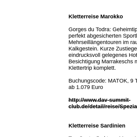
Kletterreise Marokko
Gorges du Todra: Geheimtip
perfekt abgesicherten Sportk
Mehrseillängentouren im r
Kalkgestein. Kurze Zustiege
eindrucksvoll gelegenes Hot
Besichtigung Marrakeschs
Klettertrip komplett.
Buchungscode: MATOK, 9 Ta
ab 1.079 Euro
http://www.dav-summit-
club.de/detail/reise/Spezi
Kletterreise Sardinien