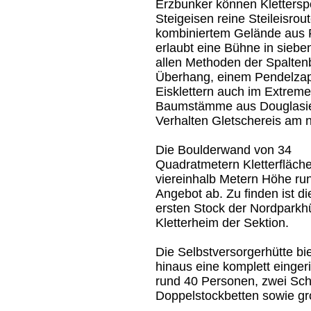
Erzbunker können Kletterspo
Steigeisen reine Steileisro
kombiniertem Gelände aus Fe
erlaubt eine Bühne in siebe
allen Methoden der Spalten
Überhang, einem Pendelzapf
Eisklettern auch im Extreme
Baumstämme aus Douglasie.
Verhalten Gletschereis am 
Die Boulderwand von 34
Quadratmetern Kletterfläch
viereinhalb Metern Höhe ru
Angebot ab. Zu finden ist di
ersten Stock der Nordparkh
Kletterheim der Sektion.
Die Selbstversorgerhütte bi
hinaus eine komplett einge
rund 40 Personen, zwei Schl
Doppelstockbetten sowie gr