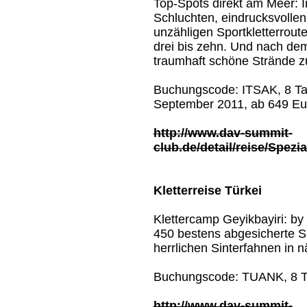
Top-Spots direkt am Meer: I
Schluchten, eindrucksvollen
unzähligen Sportkletterrout
drei bis zehn. Und nach dem
traumhaft schöne Strände z
Buchungscode: ITSAK, 8 Tage
September 2011, ab 649 Eu
http://www.dav-summit-
club.de/detail/reise/Spezi
Kletterreise Türkei
Klettercamp Geyikbayiri: by 
450 bestens abgesicherte Spo
herrlichen Sinterfahnen in 
Buchungscode: TUANK, 8 Ta
http://www.dav-summit-