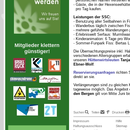
persönlichen Namen versehen w
- Gäste, die in der Hexenseehütt
pro Tag kaufen.
Leistungen der SSC:
- Benutzung aller Seilbahnen in F
- Wanderbus täglich zwischen Fis
- mehrere geführte Wanderungen p
- Erlebniswelt Serfaus: Murmliwas
- Kinderanimation: 6 Tage pro Wo
- Sommer-Funpark Fiss: Bertas Lu
Mitglieder klettern
günstiger!
Die Übernachtungspreise inkl. Hal
verschiedenen Altersgruppen erfa
unseren
Hüttenwirtsleuten
Tanja
Ebner-Wolf
.
Reservierungsanfragen
richten S
direkt an sie.
Verlängerungen sind zu gleichen 
tageweise möglich. Das Angebot
den Bergen
gilt von Mitte Juni bi
Suchen
Teilen
Drucken
Impressum
Hilfe
Haftungsausschluss
Sitemap