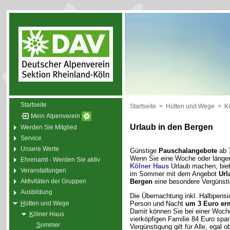
Startseite
Startseite
>
Hütten und Wege
>
K
Mein Alpenverein
Urlaub in den Bergen
Werden Sie Mitglied
Service
Unsere Werte
Günstige
Pauschalangebote
ab 
Wenn Sie eine Woche oder länge
Ehrenamt - Werden Sie aktiv
Kölner Haus
Urlaub machen, biet
Veranstaltungen
im Sommer mit dem Angebot
Url
Bergen
eine besondere Vergünsti
Aktivitäten der Gruppen
Ausbildung
Die Übernachtung inkl. Halbpensio
H
ütten und Wege
Person und Nacht
um 3 Euro er
Damit können Sie bei einer Woche
K
ölner Haus
vierköpfigen Familie 84 Euro spar
S
ommer
Vergünstigung gilt für Alle, egal o