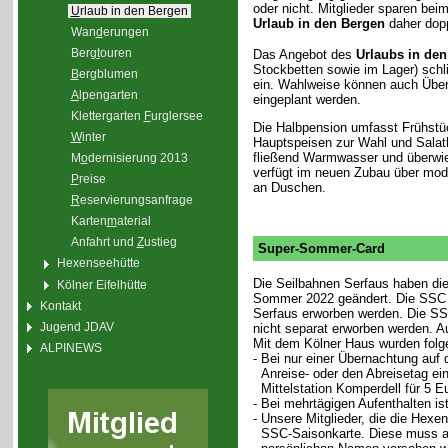
oder nicht. Mitglieder sparen bei
U
rlaub in den Bergen
Urlaub in den Bergen
daher dopp
Wan
d
erungen
Berg
t
ouren
Das Angebot des
Urlaubs in de
Stockbetten sowie im Lager) schl
B
ergblumen
ein. Wahlweise können auch Über
A
lpengarten
eingeplant werden.
Klettergarten
F
urglersee
Die Halbpension umfasst Frühstü
W
inter
Hauptspeisen zur Wahl und Salat
fließend Warmwasser und überwie
M
o
dernisierung 2013
verfügt im neuen Zubau über mode
P
reise
an Duschen.
R
eservierungsanfrage
Karten
m
aterial
Anfahrt und
Z
ustieg
Super-Sommer-Card
Hexenseehütte
Die Seilbahnen Serfaus haben di
Kölner Eifelhütte
Sommer 2022 geändert. Die SSC k
Kontakt
Serfaus erworben werden. Die SS
Jugend JDAV
nicht separat erworben werden. A
Mit dem Kölner Haus wurden folge
ALPINEWS
- Bei nur einer Übernachtung auf
Anreise- oder den Abreisetag ei
Mittelstation Komperdell für 5 E
- Bei mehrtägigen Aufenthalten i
- Unsere Mitglieder, die die Hex
SSC-Saisonkarte. Diese muss abe