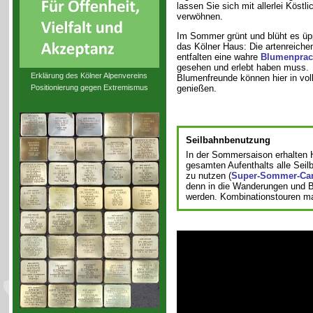
lassen Sie sich mit allerlei Köstli
verwöhnen.
Im Sommer grünt und blüht es üp
das Kölner Haus: Die artenreich
entfalten eine wahre
Blumenprac
gesehen und erlebt haben muss.
Erklärung des Kölner Alpenvereins
Blumenfreunde können hier in vol
Positionierung gegen Extremismus
genießen.
Seilbahnbenutzung
In der Sommersaison erhalten H
gesamten Aufenthalts alle Sei
zu nutzen (
Super-Sommer-Ca
denn in die Wanderungen und B
werden. Kombinationstouren mac