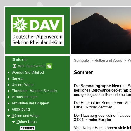
Startseite
Startseite
>
Hütten und Wege
>
K
Mein Alpenverein
Sommer
Werden Sie Mitglied
Service
Unsere Werte
Die
Samnaungruppe
bietet im 
herrliches Bergwandergebiet mit 
Ehrenamt - Werden Sie aktiv
und geologischen Besonderheiten
Veranstaltungen
Die Hütte ist im Sommer von Mitt
Aktivitäten der Gruppen
Mitte Oktober geöffnet.
Ausbildung
Der Hausberg des Kölner Hauses 
H
ütten und Wege
3.004 m hohe
Furgler
.
K
ölner Haus
Vom Kölner Haus können viele le
S
ommer