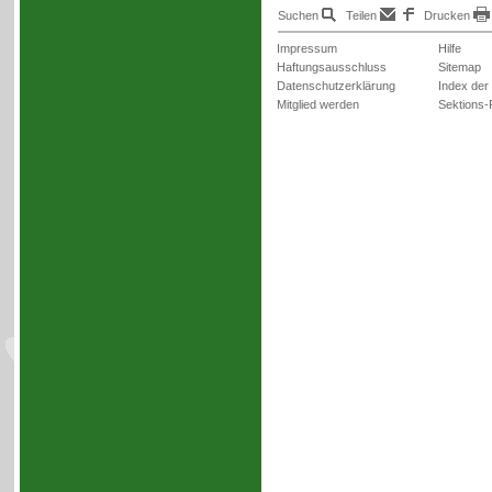
Suchen
Teilen
Drucken
Impressum
Hilfe
Haftungsausschluss
Sitemap
Datenschutzerklärung
Index der
Mitglied werden
Sektions-