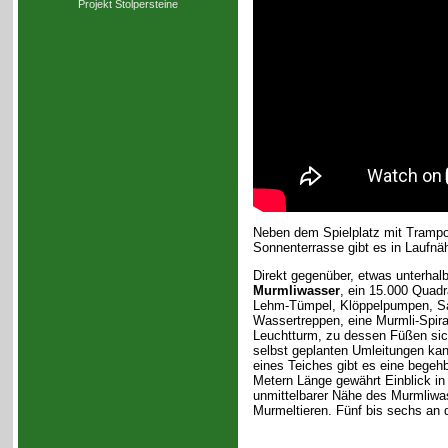
Projekt Stolpersteine
Neben dem Spielplatz mit Trampol
Sonnenterrasse gibt es in Laufnä
Direkt gegenüber, etwas unterhalb
Murmliwasser
, ein 15.000 Quad
Lehm-Tümpel, Klöppelpumpen, San
Wassertreppen, eine Murmli-Spiral
Leuchtturm, zu dessen Füßen sic
selbst geplanten Umleitungen kan
eines Teiches gibt es eine begeh
Metern Länge gewährt Einblick in
unmittelbarer Nähe des Murmliwas
Murmeltieren. Fünf bis sechs an 