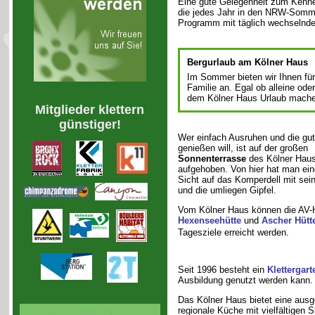
Eine gute Gelegenheit zum Kenne
die jedes Jahr in den NRW-Sommer
Programm mit täglich wechselnde
Bergurlaub am Kölner Haus
Im Sommer bieten wir Ihnen für
Familie an. Egal ob alleine od
dem Kölner Haus Urlaub machen
Mitglieder klettern
günstiger!
Wer einfach Ausruhen und die gu
genießen will, ist auf der großen
Sonnenterrasse
des Kölner Haus
aufgehoben. Von hier hat man eine
Sicht auf das Komperdell mit sei
und die umliegen Gipfel.
Vom Kölner Haus können die AV-
Hexenseehütte
und
Ascher Hütt
Tagesziele erreicht werden.
Seit 1996 besteht ein
Klettergart
Ausbildung genutzt werden kann.
Das Kölner Haus bietet eine aus
regionale Küche mit vielfältigen Sp