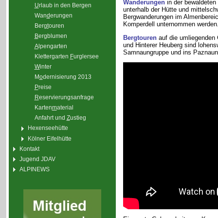
Wanderungen
in der bewaldeten
U
rlaub in den Bergen
unterhalb der Hütte und mittelsch
Wan
d
erungen
Bergwanderungen im Almenbereic
Komperdell unternommen werden
Berg
t
ouren
B
ergblumen
Bergtouren
auf die umliegenden G
und Hinterer Heuberg sind lohenswe
A
lpengarten
Samnaungruppe und ins Paznaun
Klettergarten
F
urglersee
W
inter
M
o
dernisierung 2013
P
reise
R
eservierungsanfrage
Karten
m
aterial
Anfahrt und
Z
ustieg
Hexenseehütte
Kölner Eifelhütte
Kontakt
Jugend JDAV
ALPINEWS