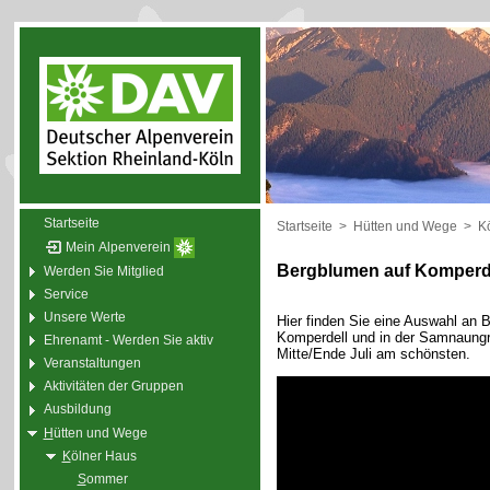
Startseite
Startseite
>
Hütten und Wege
>
K
Mein Alpenverein
Bergblumen auf Komperd
Werden Sie Mitglied
Service
Unsere Werte
Hier finden Sie eine Auswahl an 
Komperdell und in der Samnaungru
Ehrenamt - Werden Sie aktiv
Mitte/Ende Juli am schönsten.
Veranstaltungen
Aktivitäten der Gruppen
Ausbildung
H
ütten und Wege
K
ölner Haus
S
ommer