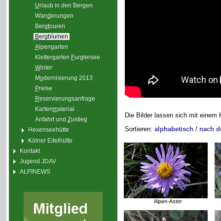
U
rlaub in den Bergen
Wan
d
erungen
Berg
t
ouren
B
ergblumen
A
lpengarten
Klettergarten
F
urglersee
W
inter
M
o
dernisierung 2013
P
reise
R
eservierungsanfrage
Karten
m
aterial
Die Bilder lassen sich mit einem 
Anfahrt und
Z
ustieg
Sortieren:
alphabetisch
/
nach d
Hexenseehütte
Kölner Eifelhütte
Kontakt
Jugend JDAV
ALPINEWS
Alpen-Aster