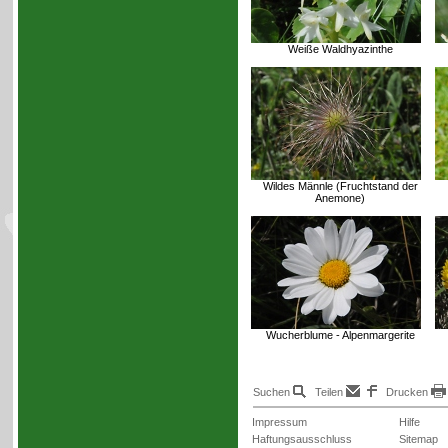
Weiße Waldhyazinthe
Wildes Männle (Fruchtstand der
Anemone)
Wucherblume - Alpenmargerite
Suchen
Teilen
Drucken
Impressum
Hilfe
Haftungsausschluss
Sitemap