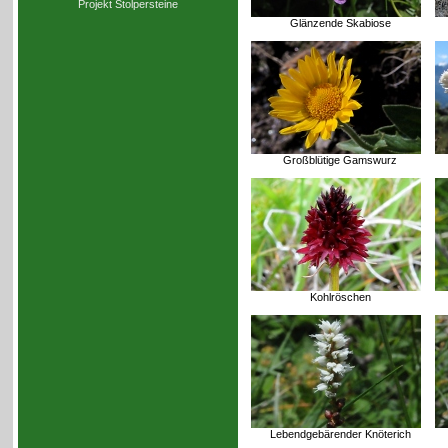
Projekt Stolpersteine
Glänzende Skabiose
Großblütige Gamswurz
Kohlröschen
Lebendgebärender Knöterich