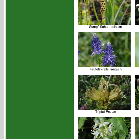
Sumpf-Schachtelhalm
Teufelskralle, länglich
Tüpfel-Enzian