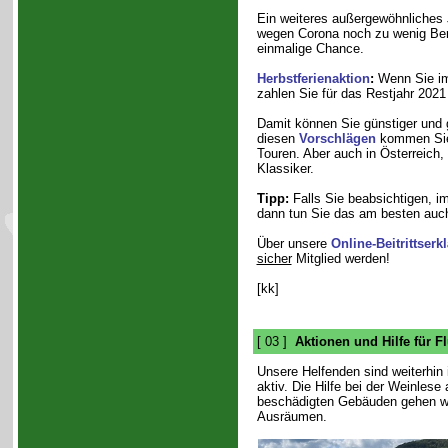
Ein weiteres außergewöhnliches 
wegen Corona noch zu wenig Ber
einmalige Chance.
Herbstferienaktion
:
Wenn Sie im
zahlen Sie für das Restjahr 202
Damit können Sie günstiger und g
diesen
Vorschlägen
kommen Sie 
Touren. Aber auch in Österreich
Klassiker.
Tipp:
Falls Sie beabsichtigen, i
dann tun Sie das am besten auch
Über unsere
Online-Beitrittserk
sicher
Mitglied werden!
[kk]
[ 03 ]
Aktionen und Hilfe für Fl
Unsere Helfenden sind weiterhi
aktiv. Die Hilfe bei der Weinlese
beschädigten Gebäuden gehen w
Ausräumen.