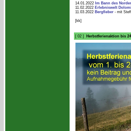
14.01.2022
Im Bann des Norde
11.02.2022
Erlebniswelt Dolom
11.03.2022
Bergfieber
- mit Ste
[kk]
[ 02 ]
Herbstferienaktion bis 2