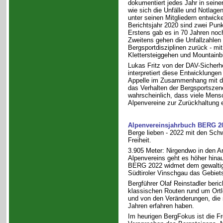
dokumentiert jedes Jahr in seiner 
wie sich die Unfälle und Notlage
unter seinen Mitgliedern entwicke
Berichtsjahr 2020 sind zwei Pun
Erstens gab es in 70 Jahren noch
Zweitens gehen die Unfallzahlen 
Bergsportdisziplinen zurück - m
Klettersteiggehen und Mountainb
Lukas Fritz von der DAV-Sicherh
interpretiert diese Entwicklungen
Appelle im Zusammenhang mit d
das Verhalten der Bergsportszene
wahrscheinlich, dass viele Mensc
Alpenvereine zur Zurückhaltung
Alpenvereinsjahrbuch BERG 2
Berge lieben - 2022 mit den Sch
Freiheit.
3.905 Meter: Nirgendwo in den A
Alpenvereins geht es höher hinau
BERG 2022 widmet dem gewaltig
Südtiroler Vinschgau das Gebiet
Bergführer Olaf Reinstadler beric
klassischen Routen rund um Ortl
und von den Veränderungen, die s
Jahren erfahren haben.
Im heurigen BergFokus ist die Fr