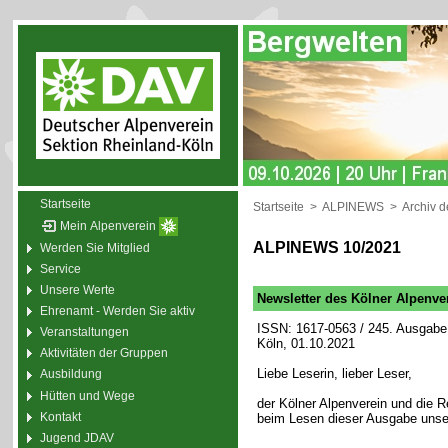
Startseite
Startseite
>
ALPINEWS
>
Archiv 
Mein Alpenverein
ALPINEWS 10/2021
Werden Sie Mitglied
Service
Unsere Werte
Newsletter des Kölner Alpenve
Ehrenamt - Werden Sie aktiv
ISSN: 1617-0563 / 245. Ausgabe 
Veranstaltungen
Köln, 01.10.2021
Aktivitäten der Gruppen
Liebe Leserin, lieber Leser,
Ausbildung
Hütten und Wege
der Kölner Alpenverein und die
Kontakt
beim Lesen dieser Ausgabe unse
Jugend JDAV