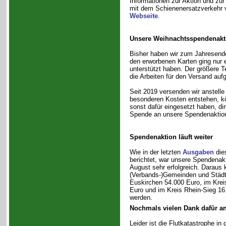
Informationen zur Aktion und zur
mit dem Schienenersatzverkehr 
Webseite
.
Unsere Weihnachtsspendenaktio
Bisher haben wir zum Jahresend
den erworbenen Karten ging nur ei
unterstützt haben. Der größere Te
die Arbeiten für den Versand au
Seit 2019 versenden wir anstelle
besonderen Kosten entstehen, kö
sonst dafür eingesetzt haben, di
Spende an unsere Spendenaktion f
Spendenaktion läuft weiter
Wie in der letzten
Ausgaben
die
berichtet, war unsere Spendenak
August sehr erfolgreich. Daraus 
(Verbands-)Gemeinden und Städt
Euskirchen 54.000 Euro, im Krei
Euro und im Kreis Rhein-Sieg 16
werden.
Nochmals vielen Dank dafür a
Leider ist die Flutkatastrophe in