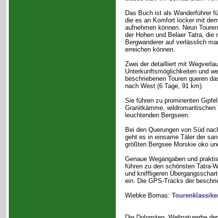
Das Buch ist als Wanderführer fü
die es an Komfort locker mit dem
aufnehmen können. Neun Touren 
der Hohen und Belaer Tatra, die n
Bergwanderer auf verlässlich m
erreichen können.
Zwei der detailliert mit Wegverla
Unterkunftsmöglichkeiten und we
beschriebenen Touren queren da
nach West (6 Tage, 91 km).
Sie führen zu prominenten Gipfe
Granitkämme, wildromantischen Tä
leuchtenden Bergseen.
Bei den Querungen von Süd nach
geht es in einsame Täler der san
größten Bergsee Morskie oko 
Genaue Wegangaben und praktisc
führen zu den schönsten Tatra-W
und kniffligeren Übergangsschar
ein. Die GPS-Tracks der beschri
Wiebke Bomas:
Tourenklassike
Die Dolomiten, Weltnaturerbe d