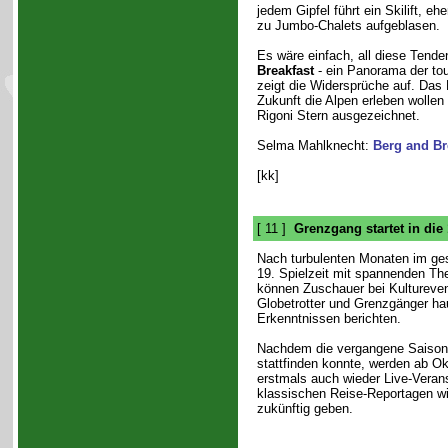
jedem Gipfel führt ein Skilift, 
zu Jumbo-Chalets aufgeblasen.
Es wäre einfach, all diese Tend
Breakfast
- ein Panorama der to
zeigt die Widersprüche auf. Das
Zukunft die Alpen erleben wolle
Rigoni Stern ausgezeichnet.
Selma Mahlknecht:
Berg and Br
[kk]
[ 11 ]
Grenzgang startet in die
Nach turbulenten Monaten im ges
19. Spielzeit mit spannenden T
können Zuschauer bei Kultureven
Globetrotter und Grenzgänger hau
Erkenntnissen berichten.
Nachdem die vergangene Saison 
stattfinden konnte, werden ab O
erstmals auch wieder Live-Veran
klassischen Reise-Reportagen wir
zukünftig geben.