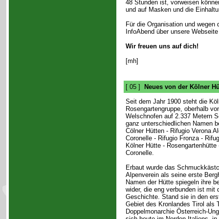
48 Stunden ist, vorweisen könne
und auf Masken und die Einhaltu
Für die Organisation und wegen d
InfoAbend über unsere Webseite 
Wir freuen uns auf dich!
[mh]
[ 05 ]
Neues von der Kölner Hü
Seit dem Jahr 1900 steht die Köl
Rosengartengruppe, oberhalb von
Welschnofen auf 2.337 Metern Se
ganz unterschiedlichen Namen be
Cölner Hütten - Rifugio Verona Al
Coronelle - Rifugio Fronza - Rifug
Kölner Hütte - Rosengartenhütte -
Coronelle.
Erbaut wurde das Schmuckkästc
Alpenverein als seine erste Berg
Namen der Hütte spiegeln ihre 
wider, die eng verbunden ist mit
Geschichte. Stand sie in den er
Gebiet des Kronlandes Tirol als T
Doppelmonarchie Österreich-Unga
sich heute im Norden Italiens, i