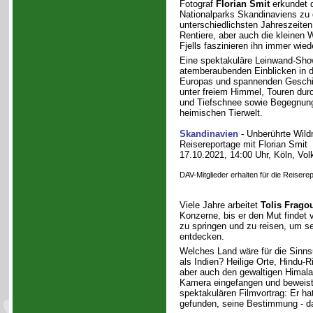
Fotograf
Florian Smit
erkundet d
Nationalparks Skandinaviens zu
unterschiedlichsten Jahreszeiten
Rentiere, aber auch die kleinen
Fjells faszinieren ihn immer wie
Eine spektakuläre Leinwand-Sho
atemberaubenden Einblicken in di
Europas und spannenden Geschi
unter freiem Himmel, Touren dur
und Tiefschnee sowie Begegnung
heimischen Tierwelt.
Skandinavien
- Unberührte Wild
Reisereportage mit Florian Smit
17.10.2021, 14:00 Uhr, Köln, Vo
DAV-Mitglieder erhalten für die Reiser
Viele Jahre arbeitet
Tolis Frago
Konzerne, bis er den Mut findet v
zu springen und zu reisen, um s
entdecken.
Welches Land wäre für die Sinns
als Indien? Heilige Orte, Hindu-
aber auch den gewaltigen Himalay
Kamera eingefangen und beweist
spektakulären Filmvortrag: Er hat
gefunden, seine Bestimmung - d