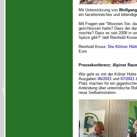
Mit Unterstützung von
Wolfgang
ein facettenreiches und lebendi
Mit Fragen wie "Wussten Sie, das
geschlossen hatte? Dass der dama
mochte? Dass es seit 2008 in un
Spitze gibt?" lädt Reinhold Krus
Reinhold Kruse:
Die Kölner Hüt
Euro
Pressekonferenz: Alpiner Rau
Wie geht es mit der Kölner Hütte 
Ausgaben
06/2021
und
07/2021
b
Platz machen für ein gigantisch
Anbindung über unterirdische Rol
neue Seilbahnstation.