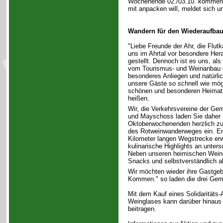
Wochenende 02./03.10. kommen u
mit anpacken will, meldet sich u
Wandern für den Wiederaufbau
"Liebe Freunde der Ahr, die Flut
uns im Ahrtal vor besondere Her
gestellt. Dennoch ist es uns, als
vom Tourismus- und Weinanbau g
besonderes Anliegen und natürlic
unsere Gäste so schnell wie mögl
schönen und besonderen Heimat
heißen.
Wir, die Verkehrsvereine der Ge
und Mayschoss laden Sie daher 
Oktoberwochenenden herzlich zu
des Rotweinwanderweges ein. En
Kilometer langen Wegstrecke erw
kulinarische Highlights an unter
Neben unseren heimischen Weine
Snacks und selbstverständlich al
Wir möchten wieder ihre Gastgeb
Kommen." so laden die drei Gem
Mit dem Kauf eines Solidaritäts-
Weinglases kann darüber hinaus 
beitragen.