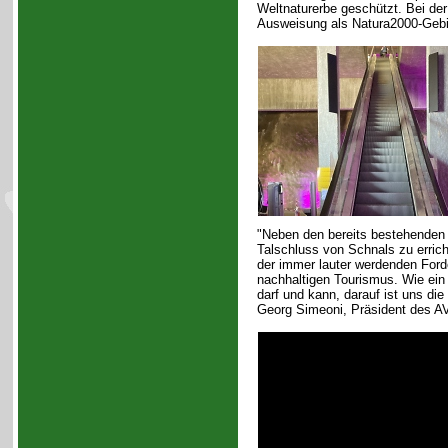
Weltnaturerbe geschützt. Bei der
Ausweisung als Natura2000-Gebi
"Neben den bereits bestehenden t
Talschluss von Schnals zu errich
der immer lauter werdenden Ford
nachhaltigen Tourismus. Wie ein
darf und kann, darauf ist uns die 
Georg Simeoni, Präsident des AV