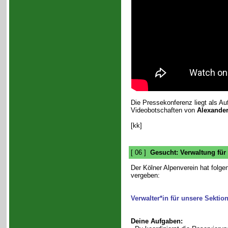
Die Pressekonferenz liegt als Au
Videobotschaften von
Alexande
[kk]
[ 06 ]
Gesucht: Verwaltung für
Der Kölner Alpenverein hat folge
vergeben:
Verwalter*in für unsere Sektio
Deine Aufgaben: