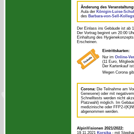
Änderung des Veranstaltungs
Aula der
Königin-Luise-Schu
des
Barbara-von-Sell-Kolleg
Der Einlass ins Gebäude ist ab 1
Der Vortrag beginnt um 20:00 Uhr
Einhaltung des Hygienekonzepts
Erscheinen.
Eintrittskarten:
Nur im
Online-Ve
(11 Euro, Mitglied
Der Kartenkauf ist
Wegen Corona gib
Corona:
Die Teilnahme am Vort
Genesene) oder mit negativem
Schnelltests werden nicht akze
Platzwahl) möglich. Im Gebäud
medizinische oder FFP2-/(K)N
abgenommen werden.
AlpinVisionen 2021/2022:
19.11.2021
Korsika
- mit Stepha