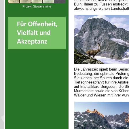
Buin. Ihnen zu Füssen erstreckt 
Projekt Stolpersteine
abwechslungsreichen Landschaft 
Die Jahreszeit spielt beim Besuch
Bedeutung, die optimale Pisten 
Sie ziehen ihre Spuren durch die
Tiefschneeabfahrt für ihre Anstr
auf kristallklare Bergseen, die B
Murmeltiere sowie die von Kühe
Wälder und Wiesen mit ihrer wun