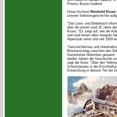
Provinz Bozen-Südtirol.
Unser Archivar
Reinhold Kruse
h
unserer Sektionsgeschichte aufge
"Das Lese- und Bilderbuch informi
über die ersten rund 25 Jahre d
Kruse. "Es zeigt auf, wie die Köl
und rund herum alles ereignet ha
Alpenclub verlor und seit 1929 ei
"Geschichtliches und Unterhalts
Brückenschlag zwischen den Dolo
Gerolsteiner Dolomiten genannt.
beiden Jahren die Geschichte un
sagt der Autor. "Über den Tellerr
Schutzhauses in der Erschließun
Entwicklung in diesem Teil der D