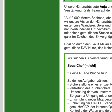
Unsere Hüttenwirtsleute
Anja
un
Verstärkung für ihr Team auf de
"Auf 2.000 Metern Seehöhe, oberh
wir unsere Vision der Hüttenwirt
erster Linie Wanderer, Biker und 
naturverbundenen Ort bevölkern,
mit seinen gemütlichen Stuben 
ganz im Zeichen des Skivergnüg
Egal ob durch den Gault Millau 
gemütliche DAV-Hütte, das Kölne
Wir suchen zur Verstärkung u
Sous Chef (m/w/d)
für eine 6 Tage Woche /48h.
Zu deinen Aufgaben zählen:
- Sicherstellung eines effizien
- Vertretung des Küchenchefs 
- Umsetzung der von unserem 
- Sorgsamer Umgang mit unser
- Einschulung neuer Mitarbeite
- Einhaltung der HACCP Standa
gem. HACCP, der internen Qu
- Kontrolle der Waren und dere