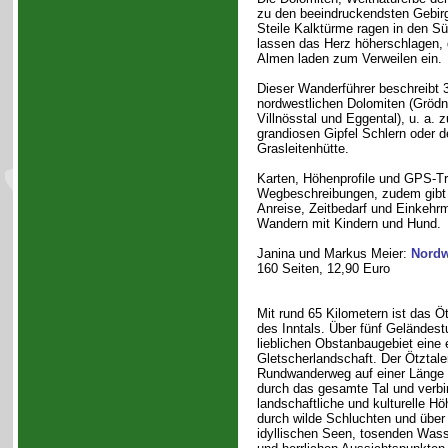
zu den beeindruckendsten Gebirg
Steile Kalktürme ragen in den Sü
lassen das Herz höherschlagen, 
Almen laden zum Verweilen ein.
Dieser Wanderführer beschreibt 
nordwestlichen Dolomiten (Grödne
Villnösstal und Eggental), u. a. 
grandiosen Gipfel Schlern oder 
Grasleitenhütte.
Karten, Höhenprofile und GPS-T
Wegbeschreibungen, zudem gibt 
Anreise, Zeitbedarf und Einkehr
Wandern mit Kindern und Hund.
Janina und Markus Meier:
Nordw
160 Seiten, 12,90 Euro
Mit rund 65 Kilometern ist das Öt
des Inntals. Über fünf Geländest
lieblichen Obstanbaugebiet eine 
Gletscherlandschaft. Der Ötztale
Rundwanderweg auf einer Länge 
durch das gesamte Tal und verbi
landschaftliche und kulturelle H
durch wilde Schluchten und über 
idyllischen Seen, tosenden Wasse