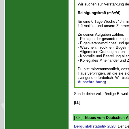
Wir suchen zur Verstärkung d
Reinigungskraft (m/w/d)
für eine 6 Tage Woche /48h mit
Lift verfügt und unsere Zimmer
Zu deinen Aufgaben zählen:
- Reinigen der gesamten zuget
- Eigenverantwortliches und g
- Waschen, Trocknen, Bügeln 
- Allgemeine Ordnung halten
- Kontrolle und Bestellung all
- Kollegiales Miteinander und
Du bist mitverantwortlich, da
Haus verbringen, an die sie si
zwingend erforderlich. Wir biet
Ausschreibung
).
Sende deine vollständige Bewerbu
[kk]
[ 08 ]
Neues vom Deutschen Al
Bergunfallstatistik 2020
:
Der De