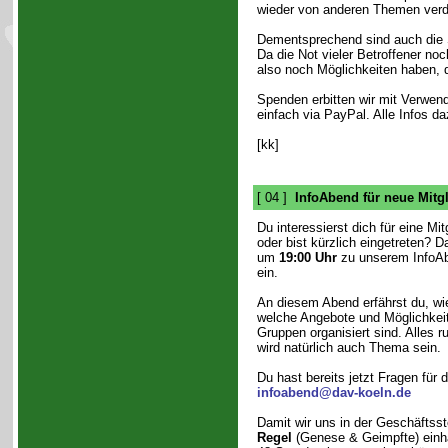
wieder von anderen Themen verd
Dementsprechend sind auch die S
Da die Not vieler Betroffener noc
also noch Möglichkeiten haben, d
Spenden erbitten wir mit Verwen
einfach via PayPal. Alle Infos d
[kk]
[ 04 ]
InfoAbend für neue Mitg
Du interessierst dich für eine Mi
oder bist kürzlich eingetreten? 
um
19:00 Uhr
zu unserem InfoAb
ein.
An diesem Abend erfährst du, wie
welche Angebote und Möglichkeite
Gruppen organisiert sind. Alles 
wird natürlich auch Thema sein.
Du hast bereits jetzt Fragen für
infoabend@dav-koeln.de
Damit wir uns in der Geschäftsste
Regel
(Genese & Geimpfte) einhal