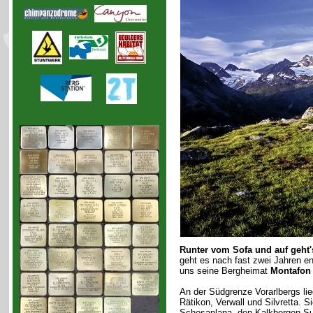
Runter vom Sofa und auf geht'
geht es nach fast zwei Jahren e
uns seine Bergheimat
Montafon
An der Südgrenze Vorarlbergs li
Rätikon, Verwall und Silvretta. S
Schesaplana, den Kalkbergen Su