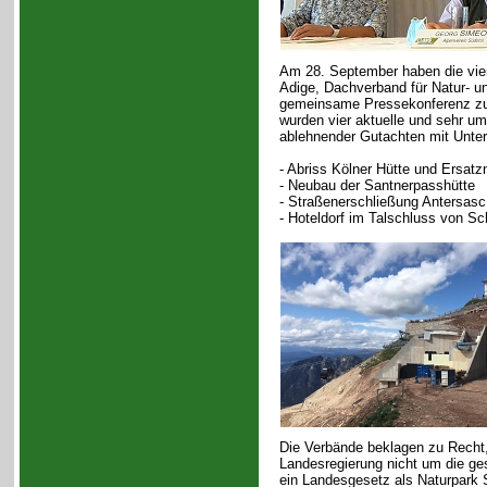
Am 28. September haben die vier 
Adige, Dachverband für Natur- u
gemeinsame Pressekonferenz 
wurden vier aktuelle und sehr ums
ablehnender Gutachten mit Unter
- Abriss Kölner Hütte und Ersat
- Neubau der Santnerpasshütte
- Straßenerschließung Antersasc
- Hoteldorf im Talschluss von Sc
Die Verbände beklagen zu Recht,
Landesregierung nicht um die ge
ein Landesgesetz als Naturpar