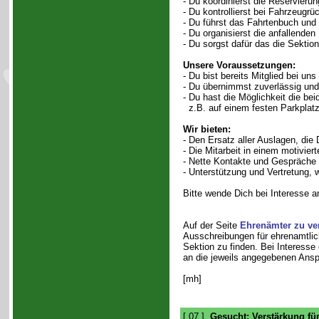
- Du koordinierst die Reservier
- Du kontrollierst bei Fahrzeugr
- Du führst das Fahrtenbuch und 
- Du organisierst die anfallende
- Du sorgst dafür das die Sektion
Unsere Voraussetzungen:
- Du bist bereits Mitglied bei uns
- Du übernimmst zuverlässig und
- Du hast die Möglichkeit die bei
z.B. auf einem festen Parkplatz,
Wir bieten:
- Den Ersatz aller Auslagen, die
- Die Mitarbeit in einem motivie
- Nette Kontakte und Gespräche 
- Unterstützung und Vertretung, 
Bitte wende Dich bei Interesse 
Auf der Seite
Ehrenämter zu ve
Ausschreibungen für ehrenamtlich
Sektion zu finden. Bei Interesse
an die jeweils angegebenen Ansp
[mh]
[ 07 ]
Gesucht: Verstärkung fü