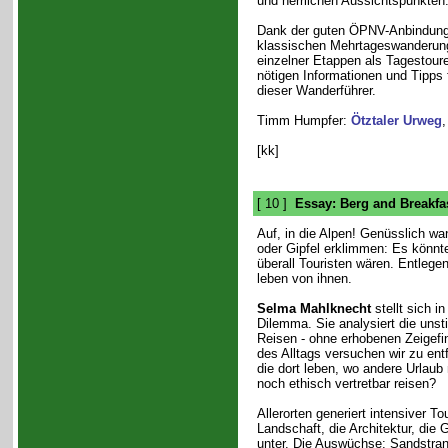
und herrlichen Aussichtspunkten
Dank der guten ÖPNV-Anbindung 
klassischen Mehrtageswanderun
einzelner Etappen als Tagestoure
nötigen Informationen und Tipps f
dieser Wanderführer.
Timm Humpfer:
Ötztaler Urweg
,
[kk]
[ 10 ]
Essay: Berg and Breakfa
Auf, in die Alpen! Genüsslich wa
oder Gipfel erklimmen: Es könnt
überall Touristen wären. Entleg
leben von ihnen.
Selma Mahlknecht
stellt sich 
Dilemma. Sie analysiert die uns
Reisen - ohne erhobenen Zeigefi
des Alltags versuchen wir zu ent
die dort leben, wo andere Urlau
noch ethisch vertretbar reisen?
Allerorten generiert intensiver 
Landschaft, die Architektur, die
unter. Die Auswüchse: Sandstra