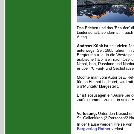
Das Erleben und das 'Erlaufen' di
Leidenschaft, sondern stillt au
Alltag.
Andreas Künk
ist seit vielen Ja
unterwegs. Seit 1985 führen ihn 
Bergtouren u. a. in die Westalpen
arabische Halbinsel, nach Ost- 
Nepal, Iran, Russland und Norda
er über 70 Fünf- und Sechstause
Möchte man vom Autor bzw. Ref
für ihn Heimat bedeutet, wird mit
o s‘Muntafu' klargestellt.
Er ist sozusagen ein Ausreißer d
zurückkommt - zurück in seine H
Verlosung:
Unter den Besuchern 
St. Gallenkirch (2 Personen/2 Näc
In der Pause werden Preise von
Bergverlag Rother
verlost.