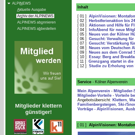
ALPI
N
EWS
Inhalt
A
ktuelle Ausgabe
Ar
c
hiv der ALPINEWS
[ 01 ]
AlpinVisionen: Montafo
[ 02 ]
Herbstferienaktion bis 2
ALPINEWS ab
o
nnieren
[ 03 ]
Aktionen und Hilfe für Fl
ALPINEWS a
b
bestellen
[ 04 ]
InfoAbend für neue Mitg
[ 05 ]
Neues von der Kölner Hü
[ 06 ]
Gesucht: Verwaltung für
[ 07 ]
Gesucht: Verstärkung fü
[ 08 ]
Neues vom Deutschen Al
[ 09 ]
Neues aus dem Conrad S
[ 10 ]
Essay: Berg and Breakfa
[ 11 ]
Grenzgang startet in die
[ 12 ]
Studie zu Erholung von 
Service
- Kölner Alpenverein
Mein Alpenverein
-
Mitglieder-
Mitglieder-Vorteile
-
Vorteile b
Angebotsübersicht:
Klettern
,
Wa
Familienbergsteigen
,
Ski-/Sno
Mitglieder klettern
Vorträge - AlpinVisionen
,
Ausb
günstiger!
[ 01 ]
AlpinVisionen: Montafo