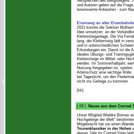
Versprechen des Bergsteigens. 
und Autoren geben auf die Frage,
lesenswerte Antworten - zum N
Eisenweg an alter Eisenbahnb
2021 konnte die Sektion Mülheim 
Idee umsetzen: an der Vorlandbr
Klettersteiganlage. Die Via Ferra
lang, der Klettersteig lädt in ve
und in unterschiedlichen Schwier
Erkundungen ein. Damit ist die A
ideales Übungs- und Trainingsge
Klettersteige im Mittel- oder Ho
werden. Im Sommerhalbjahr, wenn
Nutzung freigegeben ist, spielen
Artenschutz eine wichtige Rolle: 
bei Tageslicht, um den Fledermä
nicht ins Gehege zu kommen.
[kk]
[ 09 ]
Neues aus dem Conrad S
Unser Mitglied Wiebke Bomas war
Hochgebirge der Welt" berühmte
Mitgebracht hat sie einen Wander
Tourenklassiker in der Hohen u
dieses Jahr im Conrad-Stein-Verl