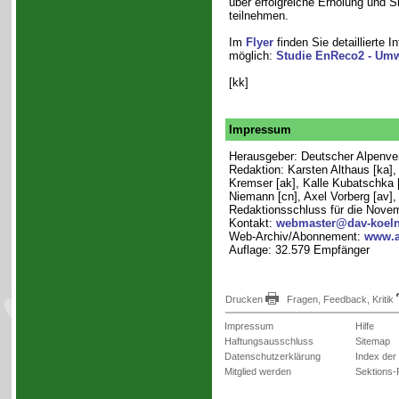
über erfolgreiche Erholung und 
teilnehmen.
Im
Flyer
finden Sie detaillierte 
möglich:
Studie EnReco2 - Umw
[kk]
Impressum
Herausgeber: Deutscher Alpenvere
Redaktion: Karsten Althaus [ka]
Kremser [ak], Kalle Kubatschka [
Niemann [cn], Axel Vorberg [av]
Redaktionsschluss für die Nove
Kontakt:
webmaster@dav-koeln
Web-Archiv/Abonnement:
www.a
Auflage: 32.579 Empfänger
Drucken
Fragen, Feedback, Kritik
Impressum
Hilfe
Haftungsausschluss
Sitemap
Datenschutzerklärung
Index der
Mitglied werden
Sektions-