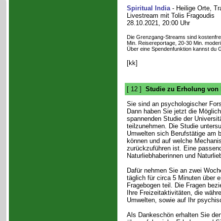
Spiritual India
- Heilige Orte, Tr
Livestream mit Tolis Fragoudis
28.10.2021, 20:00 Uhr
Die Grenzgang-Streams sind kostenfrei. 
Min. Reisereportage, 20-30 Min. moderi
Über eine Spendenfunktion kannst du 
[kk]
[ 12 ]
Studie zu Erholung von 
Sie sind an psychologischer Fors
Dann haben Sie jetzt die Möglich
spannenden Studie der Universit
teilzunehmen. Die Studie untersu
Umwelten sich Berufstätige am b
können und auf welche Mechani
zurückzuführen ist. Eine passend
Naturliebhaberinnen und Naturlie
Dafür nehmen Sie an zwei Woch
täglich für circa 5 Minuten über 
Fragebogen teil. Die Fragen bezi
Ihre Freizeitaktivitäten, die wäh
Umwelten, sowie auf Ihr psychis
Als Dankeschön erhalten Sie den 