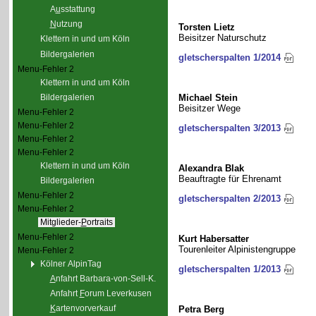
A
u
sstattung
N
utzung
Torsten Lietz
Beisitzer Naturschutz
Klettern in und um Köln
Bildergalerien
gletscherspalten 1/2014
Menu-Fehler 2
Klettern in und um Köln
Bildergalerien
Michael Stein
Beisitzer Wege
Menu-Fehler 2
Menu-Fehler 2
gletscherspalten 3/2013
Menu-Fehler 2
Menu-Fehler 2
Klettern in und um Köln
Alexandra Blak
Beauftragte für Ehrenamt
Bildergalerien
Menu-Fehler 2
gletscherspalten 2/2013
Menu-Fehler 2
Mitglieder-
P
ortraits
Menu-Fehler 2
Kurt Habersatter
Tourenleiter Alpinistengruppe
Menu-Fehler 2
Kölner AlpinTag
gletscherspalten 1/2013
A
nfahrt Barbara-von-Sell-K.
Anfahrt
F
orum Leverkusen
K
artenvorverkauf
Petra Berg