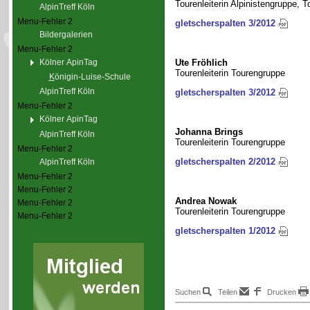
Tourenleiterin Alpinistengruppe, 
AlpinTreff Köln
Menu-Fehler 2
gletscherspalten 3/2012
Bildergalerien
Menu-Fehler 2
Ute Fröhlich
Kölner ApinTag
Tourenleiterin Tourengruppe
K
önigin-Luise-Schule
AlpinTreff Köln
gletscherspalten 3/2012
Menu-Fehler 2
Kölner ApinTag
Johanna Brings
AlpinTreff Köln
Tourenleiterin Tourengruppe
Menu-Fehler 2
gletscherspalten 2/2012
AlpinTreff Köln
Menu-Fehler 2
Menu-Fehler 2
Andrea Nowak
Menu-Fehler 2
Tourenleiterin Tourengruppe
Menu-Fehler 2
gletscherspalten 1/2012
Suchen
Teilen
Drucken