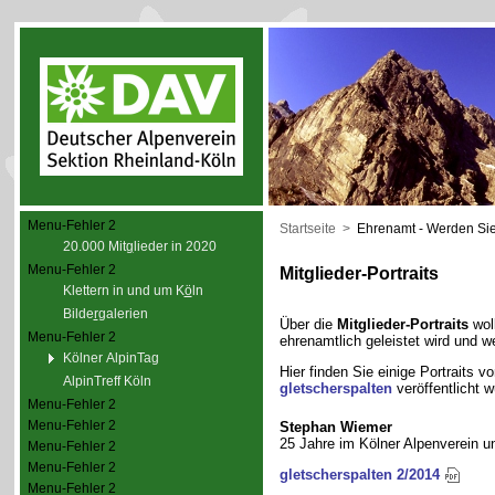
Menu-Fehler 2
Startseite
>
Ehrenamt - Werden Sie
20.000 Mit
g
lieder in 2020
Menu-Fehler 2
Mitglieder-Portraits
Klettern in und um K
ö
ln
Bilde
r
galerien
Über die
Mitglieder-Portraits
woll
Menu-Fehler 2
ehrenamtlich geleistet wird und w
Kölner AlpinTag
Hier finden Sie einige Portraits v
AlpinTreff Köln
gletscherspalten
veröffentlicht w
Menu-Fehler 2
Menu-Fehler 2
Stephan Wiemer
25 Jahre im Kölner Alpenverein u
Menu-Fehler 2
Menu-Fehler 2
gletscherspalten 2/2014
Menu-Fehler 2