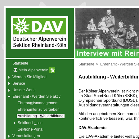
Startseite
Startseite
>
Ehrenamt - Werden Sie
Mein Alpenverein
Ausbildung - Weiterbildu
Werden Sie Mitglied
Service
Unsere Werte
Der Kölner Alpenverein ist nicht
im StadtSportBund Köln (SSBK),
Eh
r
enamt - Werden Sie aktiv
Olympischen Sportbund (DOSB). D
Ehrena
m
tsmanagement
Ausbildungsveranstaltungen diese
Ehren
ä
mter zu vergeben
Mit den angebotenen Seminaren k
Ausbildung -
W
eiterbildung
kontinuierlich verbessern, was Ih
Sektionsb
u
sse
DAV-Akademie
Sekti
o
ns-Portal
Veranstaltungen
Die DAV-Akademie bietet vielfäl