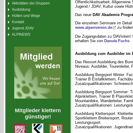
Öffentlichkeitsarbeit, Allgemeine
Aktivitäten der Gruppen
Jugend / JDAV, Kultur sowie Hütt
Ausbildung
Das neue
DAV Akademie Prog
Hütten und Wege
Kontakt
Die einzelnen Seminare im Detail 
www.alpenverein.de
zu finden
Jugend JDAV
ALPINEWS
Die Zugangsdaten zu 'DAVintern' 
erhalten Sie von
Danuta Fuchs
.
Ausbildung zum Ausbilder im
Das Ressort Ausbildung des Bund
Niveaus: Ausbilder, Tourenleiter, 
Ausbildung Bergsport Winter: Fac
Trainer B Eisfallklettern, Fachübu
Zusatzqualifikationen: Schneesch
Ausbildung Bergsport Sommer: Tra
Alpinklettern, Trainer B Plaisirkle
Mountainbike, Wanderleiter, Famil
Zusatzqualifikationen: Leistungsb
Mitglieder klettern
Ausbildung Klettersport: Kletterbe
günstiger!
Sportklettern Breitensport, Route
Leistungssport.
Zusatzqualifikationen: Jugendtrai