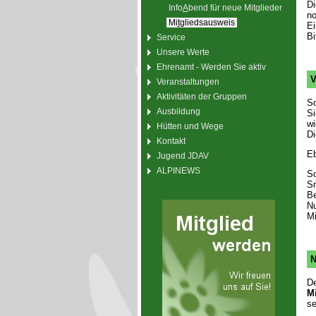
Di
Info
A
bend für neue Mitglieder
no
Mi
t
gliedsausweis
Ei
Bi
Service
Unsere Werte
Ehrenamt - Werden Sie aktiv
V
Veranstaltungen
Aktivitäten der Gruppen
So
Ausbildung
Si
wi
Hütten und Wege
Di
Kontakt
Eb
Jugend JDAV
ALPINEWS
So
Sm
Be
N
Mi
N
De
Mi
se