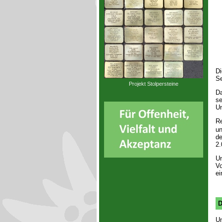
Di
Se
Projekt Stolpersteine
Da
se
Un
Re
un
de
2.
Un
Vo
ei
D
Un