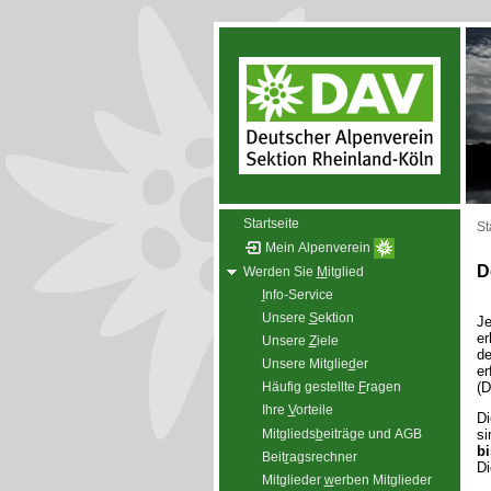
Startseite
St
Mein Alpenverein
D
Werden Sie
M
itglied
I
nfo-Service
Unsere
S
ektion
Je
er
Unsere
Z
iele
de
Unsere Mitglie
d
er
er
(D
Häufig gestellte
F
ragen
Ihre
V
orteile
Di
Mitglieds
b
eiträge und AGB
si
bi
Beit
r
agsrechner
D
Mitglieder
w
erben Mitglieder