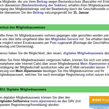
e Mitglieder, die uns ihren
Beitrag
wegen Bestandsschutz (Barzahler mit Eintri
ch überweisen (
Bankverbindung der Sektion
), erhalten ihren Mitgliedsausw
ngang des Mitgliedsbeitrags und der Bearbeitung durch die Geschäftsstelle z
tte überweisen Sie den
Beitrag
satzungsgemäß bis
31. Januar
.
erlust des Mitgliedsausweises
llte Ihnen Ihr Mitgliedsausweis verloren gegangen oder gestohlen worden sein
e uns dies bitte umgehend über den
Mitglieder-Service
mit. Sie erhalten dan
e möglich einen Ersatzausweis per Post zugesandt (Bürotage der Geschäftsst
enstag und Donnerstag).
enso haben Sie die Möglichkeit, den neuen,
digitalen Mitgliedsausweis
abz
llten Sie Ihren Mitgliedsausweis vergessen haben, können Sie sich von unte
artphone oder Internet-Cafe) über unser Mitgliederportal
Mein Alpenverein
e
stätigung der Mitgliedschaft ausdrucken oder per E-Mail versenden lassen. F
utzung von
Mein Alpenverein
benötigen Sie Ihre Mitgliedsnummer und Ihr
tgliederpasswort, welches Sie nach einmaliger Registrierung sofort nutzen kö
EU: Digitaler Mitgliedsausweis
n digitalen Mitgliedsausweis können Sie über den
tglieder-Selfservice
mein.alpenverein.de
des DAV (mit
parater Registrierung/Anmeldung) abrufen.