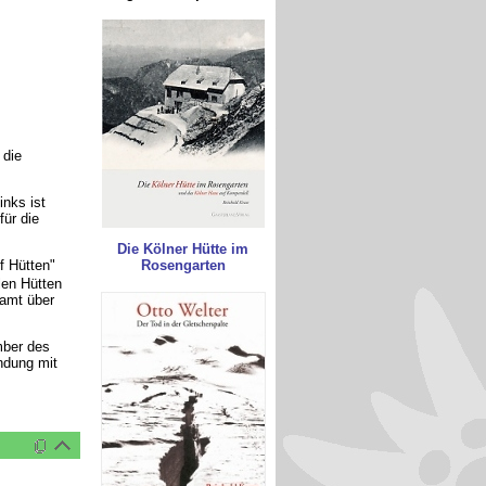
 die
nks ist
ür die
Die Kölner Hütte im
f Hütten"
Rosengarten
len Hütten
samt über
mber des
ndung mit