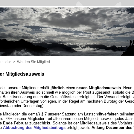
artseite
>
Werden Sie Mitglied
er Mitgliedsausweis
des unserer Mitglieder erhält
jährlich
einen
neuen Mitgliedsausweis
. Neue 
halten ihren Ausweis so schnell wie möglich per Post zugesandt, sobald die 
r Beitrittserklärung durch die Geschäftsstelle erfolgt ist. Der Versand erfolgt, 
forderlichen Unterlagen vorliegen, in der Regel am nächsten Bürotag der Gesc
ienstag oder Donnerstag).
e Mitglieder, die gemäß § 7 unserer Satzung am Lastschriftverfahren teilneh
nd 99% unserer Mitglieder - erhalten ihren neuen Mitgliedsausweis jedes Jahr
s Ende Februar
zugeschickt. Solange ist der Mitgliedsausweis des Vorjahrs a
ie
Abbuchung des Mitgliedsbeitrags
erfolgt jeweils
Anfang Dezember des 