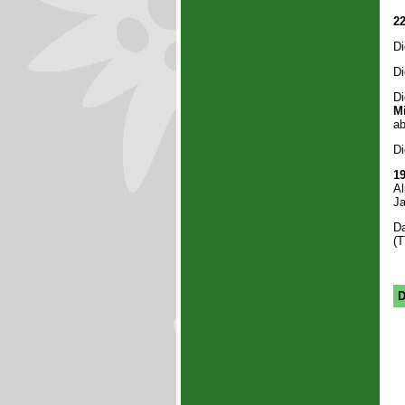
2
D
D
D
Mi
ab
D
1
Al
Ja
Da
(
D