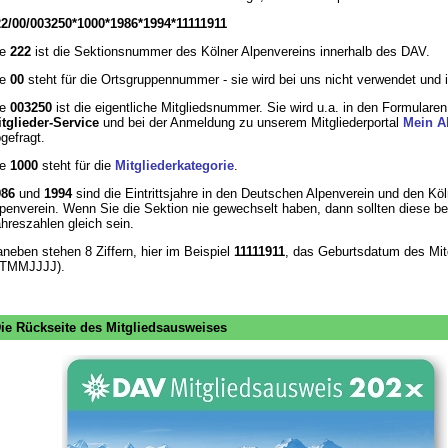
22
/
00
/
003250
*
1000
*
1986
*
1994
*
11111911
ie
222
ist die Sektionsnummer des Kölner Alpenvereins innerhalb des DAV.
ie
00
steht für die Ortsgruppennummer - sie wird bei uns nicht verwendet und 
ie
003250
ist die eigentliche Mitgliedsnummer. Sie wird u.a. in den Formulare
tglieder-Service
und bei der Anmeldung zu unserem Mitgliederportal
Mein A
gefragt.
ie
1000
steht für die
Mitgliederkategorie
.
986
und
1994
sind die Eintrittsjahre in den Deutschen Alpenverein und den Köl
penverein. Wenn Sie die Sektion nie gewechselt haben, dann sollten diese be
hreszahlen gleich sein.
neben stehen 8 Ziffern, hier im Beispiel
11111911
, das Geburtsdatum des Mit
TTMMJJJJ).
ie Rückseite des Mitgliedsausweises