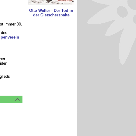
Otto Welter - Der Tod in
der Gletscherspalte
ist immer 00.
n des
lpenverein
ner
iden
glieds