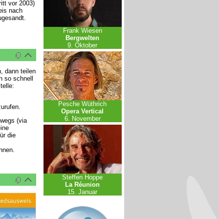
tt vor 2003)
eis nach
ugesandt.
Frank Wiesen
Bergwelten
9. Oktober
, dann teilen
n so schnell
elle:
Pesche Wüthrich
urufen.
Opera Vertical
6. November
rwegs (via
ine
ür die
nnen.
Steffen Hoppe
La Réunion
15. Januar