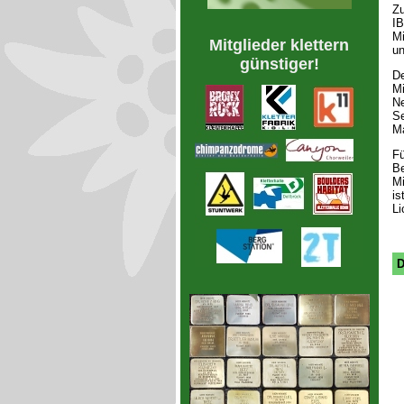
Zu
IB
Mi
Mitglieder klettern
un
günstiger!
De
Mi
Ne
Se
Ma
Fü
Be
Mi
is
Li
D