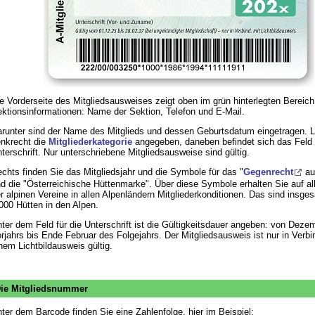
e Vorderseite des Mitgliedsausweises zeigt oben im grün hinterlegten Bereich
ktionsinformationen: Name der Sektion, Telefon und E-Mail.
runter sind der Name des Mitglieds und dessen Geburtsdatum eingetragen. Li
nkrecht die
Mitgliederkategorie
angegeben, daneben befindet sich das Feld f
terschrift. Nur unterschriebene Mitgliedsausweise sind gültig.
chts finden Sie das Mitgliedsjahr und die Symbole für das "
Gegenrecht
au
d die "Österreichische Hüttenmarke". Über diese Symbole erhalten Sie auf al
r alpinen Vereine in allen Alpenländern Mitgliederkonditionen. Das sind insge
000 Hütten in den Alpen.
ter dem Feld für die Unterschrift ist die Gültigkeitsdauer angeben: von Deze
rjahrs bis Ende Februar des Folgejahrs. Der Mitgliedsausweis ist nur in Verbi
nem Lichtbildausweis gültig.
ie Mitgliedsnummer
ter dem Barcode finden Sie eine Zahlenfolge, hier im Beispiel: