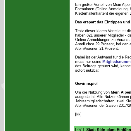
Ein großer Vorteil von Mein Alpen
Formularen (Online-Anmeldung, K
Kletterhallenkarten) die eigenen
Das erspart das Eintippen und 
Trotz dieser klaren Vorteile ist 
haben 821 unserer Mitglieder - d
Online-Anmeldungen zu Veranstal
Anteil circa 29 Prozent, bei den 
AlpinVisionen 21 Prozent.
Dabei ist der Aufwand für die Re
muss nur seine
Mitgliedsnumm
des Beitrags genutzt wird, kenne
sofort nutzbar.
Gewinnspiel
Um die Nutzung von
Mein Alpen
ausgedacht. Alle Nutzer können j
Jahresmitgliedschaften, zwei Klet
AlpinVisionen der Saison 2017/2
[kk]
[ 07 ]
Stadt Köln plant Einfüh