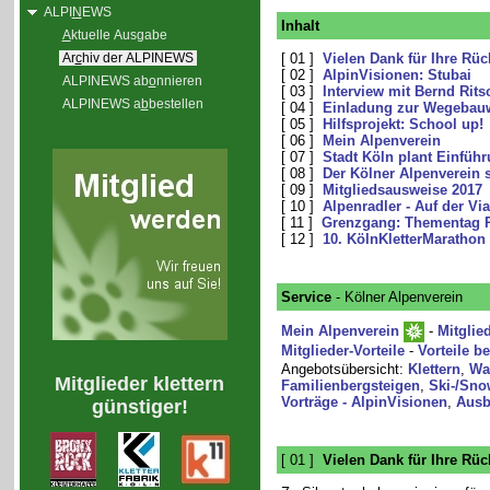
ALPI
N
EWS
Inhalt
A
ktuelle Ausgabe
Ar
c
hiv der ALPINEWS
[ 01 ]
Vielen Dank für Ihre R
[ 02 ]
AlpinVisionen: Stubai
ALPINEWS ab
o
nnieren
[ 03 ]
Interview mit Bernd Rits
ALPINEWS a
b
bestellen
[ 04 ]
Einladung zur Wegebauw
[ 05 ]
Hilfsprojekt: School up!
[ 06 ]
Mein Alpenverein
[ 07 ]
Stadt Köln plant Einfüh
[ 08 ]
Der Kölner Alpenverein st
[ 09 ]
Mitgliedsausweise 2017
[ 10 ]
Alpenradler - Auf der Vi
[ 11 ]
Grenzgang: Thementag P
[ 12 ]
10. KölnKletterMarathon
Service
- Kölner Alpenverein
Mein Alpenverein
-
Mitglie
Mitglieder-Vorteile
-
Vorteile b
Angebotsübersicht:
Klettern
,
Wa
Mitglieder klettern
Familienbergsteigen
,
Ski-/Sno
Vorträge - AlpinVisionen
,
Ausb
günstiger!
[ 01 ]
Vielen Dank für Ihre R