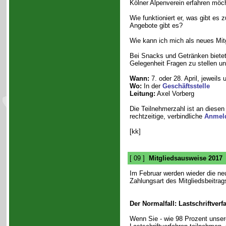
Kölner Alpenverein erfahren möc
Wie funktioniert er, was gibt es
Angebote gibt es?
Wie kann ich mich als neues Mitg
Bei Snacks und Getränken bietet 
Gelegenheit Fragen zu stellen u
Wann:
7. oder 28. April, jeweils
Wo:
In der
Geschäftsstelle
Leitung:
Axel Vorberg
Die Teilnehmerzahl ist an diese
rechtzeitige, verbindliche
Anmel
[kk]
[ 09 ]
Mitgliedsausweise 2017
Im Februar werden wieder die ne
Zahlungsart des Mitgliedsbeitrag
Der Normalfall: Lastschriftverf
Wenn Sie - wie 98 Prozent unsere