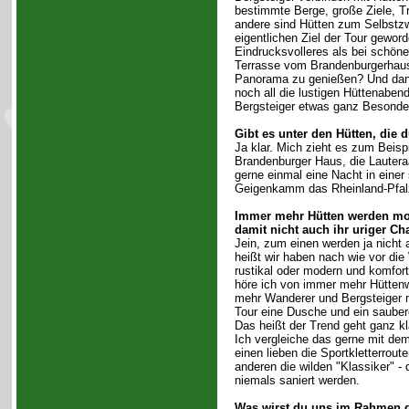
bestimmte Berge, große Ziele, T
andere sind Hütten zum Selbstz
eigentlichen Ziel der Tour gewor
Eindrucksvolleres als bei schön
Terrasse vom Brandenburgerhaus
Panorama zu genießen? Und dann
noch all die lustigen Hüttenabende
Bergsteiger etwas ganz Besonde
Gibt es unter den Hütten, die 
Ja klar. Mich zieht es zum Beis
Brandenburger Haus, die Lauteraa
gerne einmal eine Nacht in eine
Geigenkamm das Rheinland-Pfal
Immer mehr Hütten werden mod
damit nicht auch ihr uriger C
Jein, zum einen werden ja nicht a
heißt wir haben nach wie vor die
rustikal oder modern und komfor
höre ich von immer mehr Hüttenw
mehr Wanderer und Bergsteiger 
Tour eine Dusche und ein saube
Das heißt der Trend geht ganz kl
Ich vergleiche das gerne mit dem
einen lieben die Sportkletterrout
anderen die wilden "Klassiker" - d
niemals saniert werden.
Was wirst du uns im Rahmen d