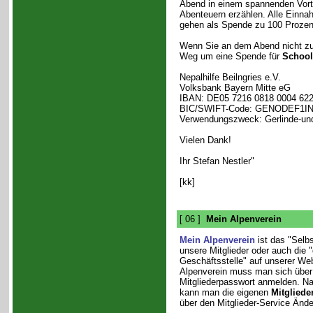
Abend in einem spannenden Vort
Abenteuern erzählen. Alle Einna
gehen als Spende zu 100 Prozent
Wenn Sie an dem Abend nicht z
Weg um eine Spende für
School
Nepalhilfe Beilngries e.V.
Volksbank Bayern Mitte eG
IBAN: DE05 7216 0818 0004 622
BIC/SWIFT-Code: GENODEF1I
Verwendungszweck: Gerlinde-und
Vielen Dank!
Ihr Stefan Nestler"
[kk]
[ 06 ]
Mein Alpenverein
Mein Alpenverein
ist das "Selbs
unsere Mitglieder oder auch die "
Geschäftsstelle" auf unserer We
Alpenverein muss man sich über
Mitgliederpasswort anmelden. N
kann man die eigenen
Mitgliede
über den Mitglieder-Service Ände