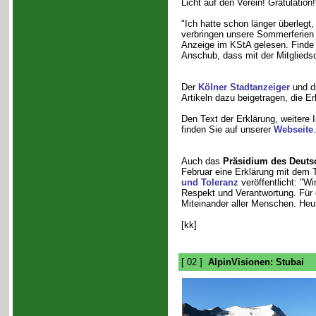
Licht auf den Verein! Gratulation!
"Ich hatte schon länger überlegt
verbringen unsere Sommerferien
Anzeige im KStA gelesen. Finde i
Anschub, dass mit der Mitgliedsc
Der
Kölner Stadtanzeiger
und d
Artikeln dazu beigetragen, die Er
Den Text der Erklärung, weitere
finden Sie auf unserer
Webseite
.
Auch das
Präsidium des Deuts
Februar eine Erklärung mit dem T
und Toleranz
veröffentlicht: "Wir
Respekt und Verantwortung. Für e
Miteinander aller Menschen. Heut
[kk]
[ 02 ]
AlpinVisionen: Stubai