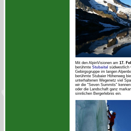
Mit den AlpinVisionen am
17. Fe
berühmte
Stubaital
südwestlich 
Gebirgsgruppe im langen Alpenbo
berühmte Stubaier Höhenweg biet
unterhaltenen Wegenetz viel Spa
wir die "Seven Summits" kennen -
oder die Landschaft ganz markan
sinnlichen Bergerlebnis ein.