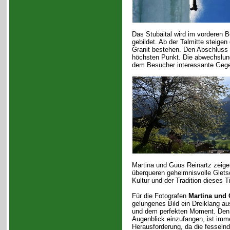
Das Stubaital wird im vorderen Be
gebildet. Ab der Talmitte steigen 
Granit bestehen. Den Abschluss 
höchsten Punkt. Die abwechslung
dem Besucher interessante Geg
Martina und Guus Reinartz zeigen
überqueren geheimnisvolle Glets
Kultur und der Tradition dieses 
Für die Fotografen
Martina und 
gelungenes Bild ein Dreiklang au
und dem perfekten Moment. Den
Augenblick einzufangen, ist imme
Herausforderung, da die fessel