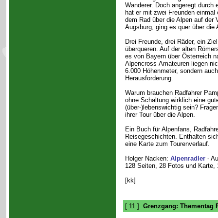
Wanderer. Doch angeregt durch e
hat er mit zwei Freunden einmal 
dem Rad über die Alpen auf der V
Augsburg, ging es quer über die 
Drei Freunde, drei Räder, ein Zie
überqueren. Auf der alten Römers
es von Bayern über Österreich na
Alpencross-Amateuren liegen nic
6.000 Höhenmeter, sondern auch
Herausforderung.
Warum brauchen Radfahrer Pampe
ohne Schaltung wirklich eine gut
(über-)lebenswichtig sein? Frage
ihrer Tour über die Alpen.
Ein Buch für Alpenfans, Radfahr
Reisegeschichten. Enthalten sic
eine Karte zum Tourenverlauf.
Holger Nacken:
Alpenradler
- Au
128 Seiten, 28 Fotos und Karte, 
[kk]
[ 11 ]
Grenzgang: Thementag P