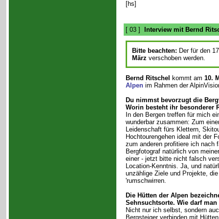
[hs]
[ 03 ]
Interview mit Bernd Rits
Bitte beachten:
Der für den 17
März
verschoben werden.
Bernd Ritschel
kommt am
10. 
Alpen
im Rahmen der AlpinVision
Du nimmst bevorzugt die Berg
Worin besteht ihr besonderer 
In den Bergen treffen für mich ei
wunderbar zusammen: Zum einen
Leidenschaft fürs Klettern, Skit
Hochtourengehen ideal mit der Fo
zum anderen profitiere ich nach f
Bergfotograf natürlich von meine
einer - jetzt bitte nicht falsch ve
Location-Kenntnis. Ja, und natürl
unzählige Ziele und Projekte, die
'rumschwirren.
Die Hütten der Alpen bezeichne
Sehnsuchtsorte. Wie darf man
Nicht nur ich selbst, sondern auc
Bergsteiger verbinden mit Hütten 