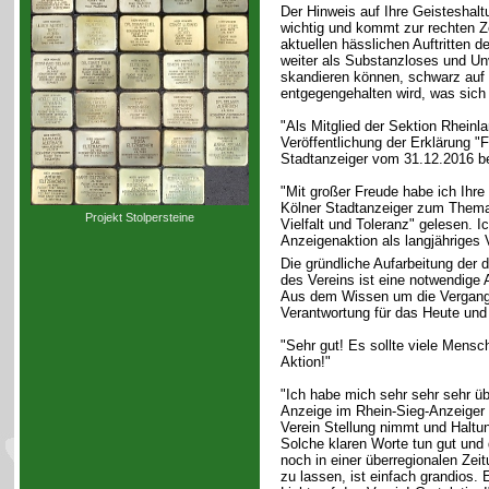
Der Hinweis auf Ihre Geisteshalt
wichtig und kommt zur rechten Ze
aktuellen hässlichen Auftritten de
weiter als Substanzloses und U
skandieren können, schwarz auf
entgegengehalten wird, was sich 
"Als Mitglied der Sektion Rheinl
Veröffentlichung der Erklärung "F
Stadtanzeiger vom 31.12.2016 be
"Mit großer Freude habe ich Ihre
Kölner Stadtanzeiger zum Thema 
Projekt Stolpersteine
Vielfalt und Toleranz" gelesen. I
Anzeigenaktion als langjähriges 
Die gründliche Aufarbeitung der 
des Vereins ist eine notwendige
Aus dem Wissen um die Vergang
Verantwortung für das Heute und
"Sehr gut! Es sollte viele Mens
Aktion!"
"Ich habe mich sehr sehr sehr üb
Anzeige im Rhein-Sieg-Anzeiger g
Verein Stellung nimmt und Haltu
Solche klaren Worte tun gut und
noch in einer überregionalen Zeit
zu lassen, ist einfach grandios. E