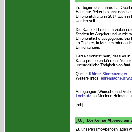
Zu Beginn des Jahres hat Oberbü
Henriette Reker bekannt gegeben
Ehrenamtskarte in 2017 auch in K
werden soll.
Die Karte ist bereits in vielen no
Städten im Angebot und wurde s
Ehrenamtliche ausgegeben. Sie 
im Theater, in Museen oder ander
Einrichtungen.
Derzeit schätzt man, dass es in 
Karte profitieren könnten. Vorau
unentgeltliche Tätigkeit von fün
Quelle:
Kölner Stadtanzeiger
.
Weitere Infos:
ehrensache.nrw.
Anregungen, Wünsche und Verbe
koeln.de
an Monique Heimann und
[mh]
[ 08 ]
Der Kölner Alpenverein st
Zu unseren InfoAbenden laden wir