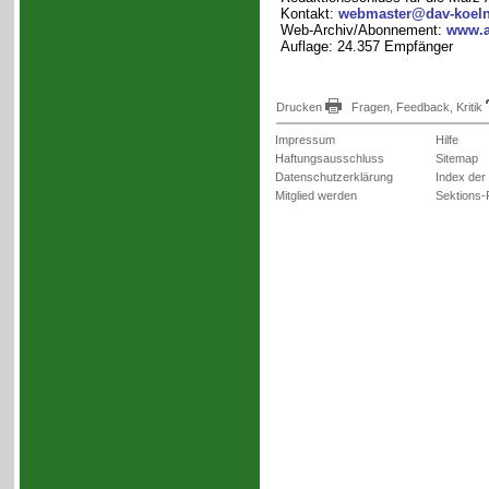
Kontakt:
webmaster@dav-koeln
Web-Archiv/Abonnement:
www.a
Auflage: 24.357 Empfänger
Drucken
Fragen, Feedback, Kritik
Impressum
Hilfe
Haftungsausschluss
Sitemap
Datenschutzerklärung
Index der
Mitglied werden
Sektions-