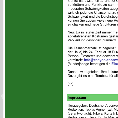
Ziel ist es, zwischen 17 und 23 
zu klettern und Punkte zu samme
moderaten Schwierigkeiten ausge
wirklich jeder die Chance hat zu
Schwierigkeit und die Durchstieg
können Sie zudem viele neue Rou
einchalken und neue Strukturen 
Neu: Da in letzter Zeit immer me
abgefahrensten Kostümen gestart
Verkleidung gesondert prämiert!
Die Teilnehmerzahl ist begrenzt.
der Halle) bis 24. Februar 18 Eu
Person. Gestartet und gewertet w
vermittelt:
info@canyon-chorwei
(Minderjährige benötigen die
Ein
Danach wird gefeiert: Ihre Leist
Dazu gibt es eine Tombola für a
[kk]
Impressum
Herausgeber: Deutscher Alpenvere
Redaktion: Tobias Aigner [ta], 
(verantwortlich), Nikolai Kunz [n
Redaktionsschluss für die März