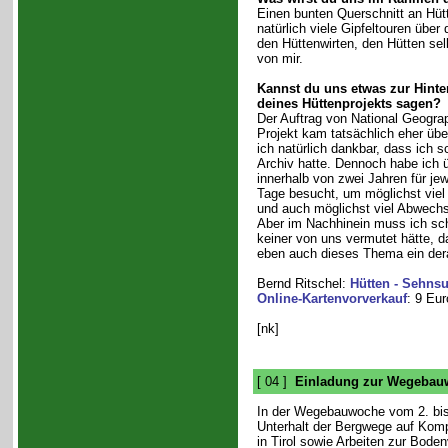
Einen bunten Querschnitt an Hü
natürlich viele Gipfeltouren über
den Hüttenwirten, den Hütten se
von mir.
Kannst du uns etwas zur Hint
deines Hüttenprojekts sagen?
Der Auftrag von National Geogra
Projekt kam tatsächlich eher üb
ich natürlich dankbar, dass ich s
Archiv hatte. Dennoch habe ich 
innerhalb von zwei Jahren für jew
Tage besucht, um möglichst viel 
und auch möglichst viel Abwec
Aber im Nachhinein muss ich sc
keiner von uns vermutet hätte, 
eben auch dieses Thema ein dera
Bernd Ritschel:
Hütten - Sehnsu
Online-Kartenvorverkauf
: 9 Eur
[nk]
[ 04 ]
Einladung zur Wegebauw
In der Wegebauwoche vom 2. bis 
Unterhalt der Bergwege auf Komp
in Tirol sowie Arbeiten zur Bod