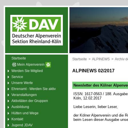
Startseite
Startseite
>
ALPINEWS
>
Archiv 
Mein Alpenverein
ALPINEWS 02/2017
Werden Sie Mitglied
Service
Unsere Werte
Newsletter des Kölner Alpenve
Ehrenamt - Werden Sie aktiv
ISSN: 1617-0563 / 188. Ausgabe 
Veranstaltungen
Köln, 12.02.2017
Aktivitäten der Gruppen
Liebe Leserin, lieber Leser,
Ausbildung
Hütten und Wege
der Kölner Alpenverein und die
Kontakt
beim Lesen dieser Ausgabe unse
Jugend JDAV