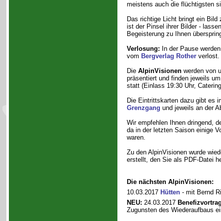
meistens auch die flüchtigsten s
Das richtige Licht bringt ein Bild
ist der Pinsel ihrer Bilder - lass
Begeisterung zu Ihnen übersprin
Verlosung:
In der Pause werden
vom
Bergverlag Rother
verlost.
Die
AlpinVisionen
werden von 
präsentiert und finden jeweils u
statt (Einlass 19:30 Uhr, Caterin
Die Eintrittskarten dazu gibt es 
Grenzgang
und jeweils an der 
Wir empfehlen Ihnen dringend, d
da in der letzten Saison einige V
waren.
Zu den AlpinVisionen wurde wied
erstellt, den Sie als PDF-Datei 
Die nächsten AlpinVisionen:
10.03.2017
Hütten
- mit Bernd Ri
NEU:
24.03.2017
Benefizvortrag
Zugunsten des Wiederaufbaus ein