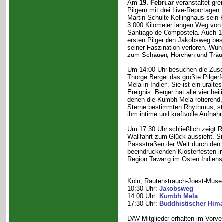
Am
19. Februar
veranstaltet gr
Pilgern mit drei Live-Reportage
Martin Schulte-Kellinghaus sein 
3.000 Kilometer langen Weg von
Santiago de Compostela. Auch 1
ersten Pilger den Jakobsweg besc
seiner Faszination verloren. Wund
zum Schauen, Horchen und Trä
Um 14:00 Uhr besuchen die Zusc
Thorge Berger das größte Pilger
Mela in Indien. Sie ist ein uraltes
Ereignis. Berger hat alle vier hei
denen die Kumbh Mela rotierend,
Sterne bestimmten Rhythmus, sta
ihm intime und kraftvolle Aufnah
Um 17:30 Uhr schließlich zeigt R
Wallfahrt zum Glück aussieht. Si
Passstraßen der Welt durch den 
beeindruckenden Klosterfesten i
Region Tawang im Osten Indiens
Köln, Rautenstrauch-Joest-Muse
10:30 Uhr:
Jakobsweg
14:00 Uhr:
Kumbh Mela
17:30 Uhr:
Buddhistischer Him
DAV-Mitglieder erhalten im Vorv