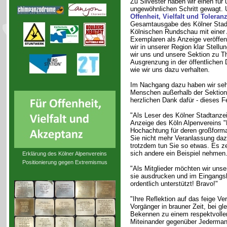
Zu Silvester haben wir einen für 
ungewöhnlichen Schritt gewagt.
Offenheit, Vielfalt und Toleran
Gesamtausgabe des Kölner Stadt
Kölnischen Rundschau mit einer
Exemplaren als Anzeige veröffen
wir in unserer Region klar Stell
wir uns und unsere Sektion zu 
Ausgrenzung in der öffentlichen
wie wir uns dazu verhalten.
Im Nachgang dazu haben wir sehr
Menschen außerhalb der Sektion 
herzlichen Dank dafür - dieses F
"Als Leser des Kölner Stadtanzei
Anzeige des Köln Alpenvereins "F
Hochachtung für deren großforma
Sie nicht mehr Veranlassung daz
trotzdem tun Sie so etwas. Es ze
sich andere ein Beispiel nehmen.
Erklärung des Kölner Alpenvereins
Positionierung gegen Extremismus
"Als Mitglieder möchten wir unse
sie ausdrucken und im Eingangsb
ordentlich unterstützt! Bravo!"
"Ihre Reflektion auf das feige Ver
Vorgänger in brauner Zeit, bei gl
Bekennen zu einem respektvollen
Miteinander gegenüber Jedermann 