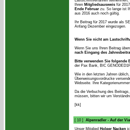
Lastschriftverfahren teilnehmen,
Ihren
Mitgliedsausweis
für 201
Ende Februar
zu. So lange ist I
aus 2016 auch noch gültig.
Ihr Beitrag für 2017 wurde als S
Anfang Dezember eingezogen.
Wenn Sie nicht am Lastschrift
Wenn Sie uns Ihren Beitrag überw
nach Eingang des Jahresbeitr
Bitte verwenden Sie folgende
der Pax Bank, BIC GENODED1
Wie in den letzten Jahren üblich
Überweisungsvordrucke versende
Webseite. Ihre Kategorienummer 
Da die Verbuchung des Beitrags,
müssen, bitten wir um Verständn
[kk]
[ 10 ]
Alpenradler - Auf der Vi
Unser Mitglied
Holger Nacken
ic