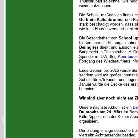
Thulosirubari so schnell wie mög
wiederaufzubauen.
Die Schule, maßgeblich finanzie
Gerlinde Kaltenbrunner
und
Ra
stark beschädigt worden, dass si
wie kein Haus unversehrt gebli
Die Besonderheit von
School up
fließen über die Hilfsorganisatio
Beilngries
direkt und ausschließ
Bauprojekt in Thulosirubari. Auß
Spender im DW-Blog
Abenteuer
Fortgang des Wiederaufbaus info
Ende September 2016 wurde der 
seitdem wird mit großer Intensit
Schule für 575 Kinder und Jugen
Januar wurde die Decke des er
betoniert.
Wir sind aber noch nicht am Z
Unsere nächste Aktion ist ein
Be
Dujmovits
am
24. März
im Barba
Köln-Nippes, den der Kölner Alpe
organisiert.
Der bislang einzige deutsche Berg
vierzehn Achttausender bestieg,