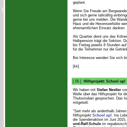
geplant.
Wenn Sie Freude am Bergwandern
und sich gerne tatkräftig einbrin
gerne bei uns melden. Die Wande
Haus und die Hexenseehütte wer
ehrenamtlichen Einsatz danken.
Als Quartier dient uns das Kölne
Halbpension trägt die Sektion.
bis Freitag jeweils 8 Stunden au
für die Teilnehmer nur die Geträ
Bei Interesse wenden Sie sich bi
[kk]
[ 05 ]
Hilfsprojekt: School up!
Wir haben mit
Stefan Nestler
von
Welle über das Hilfsprojekt für di
Thulosirubari gesprochen. Das h
mitgeteilt:
"Seit mehr als anderthalb Jahren
Hilfsprojekt
School up!
. Ins Leb
die Spendenaktion im Juni 2015
und-Ralf-Schule
im nepalesisch