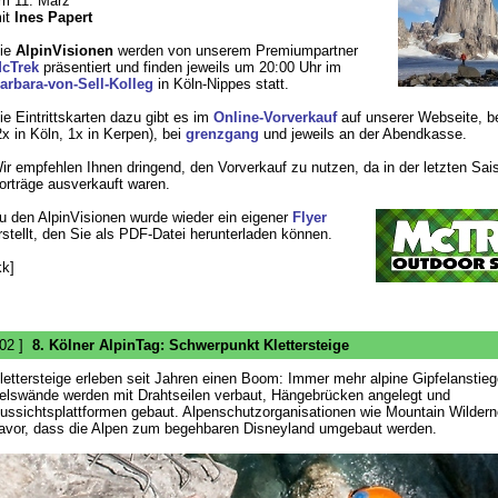
m 11. März
it
Ines Papert
ie
AlpinVisionen
werden von unserem Premiumpartner
cTrek
präsentiert und finden jeweils um 20:00 Uhr im
arbara-von-Sell-Kolleg
in Köln-Nippes statt.
ie Eintrittskarten dazu gibt es im
Online-Vorverkauf
auf unserer Webseite, b
2x in Köln, 1x in Kerpen), bei
grenzgang
und jeweils an der Abendkasse.
ir empfehlen Ihnen dringend, den Vorverkauf zu nutzen, da in der letzten Sai
orträge ausverkauft waren.
u den AlpinVisionen wurde wieder ein eigener
Flyer
rstellt, den Sie als PDF-Datei herunterladen können.
kk]
 02 ]
8. Kölner AlpinTag: Schwerpunkt Klettersteige
lettersteige erleben seit Jahren einen Boom: Immer mehr alpine Gipfelanstieg
elswände werden mit Drahtseilen verbaut, Hängebrücken angelegt und
ussichtsplattformen gebaut. Alpenschutzorganisationen wie Mountain Wilder
avor, dass die Alpen zum begehbaren Disneyland umgebaut werden.