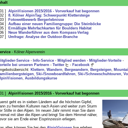
nhalt
 01 ]
AlpinVisionen 2015/2016 - Vorverkauf hat begonnen
 02 ]
8. Kölner AlpinTag: Schwerpunkt Klettersteige
 03 ]
Fotowettbewerb Bergerlebnisse
 04 ]
Aufbau einer neuen Familiengruppe: Die Steinböcke
 05 ]
Ermäßigte Mehrfachkarten für Boulders Habitat
 06 ]
Neue Wanderführer aus dem Kompass-Verlag
 07 ]
Umfrage: Analyse der Outdoor-Branche
ervice
- Kölner Alpenverein
itglieder-Service
-
Info-Service
-
Mitglied werden
-
Mitglieder-Vorteile
-
orteile bei unseren Partnern
-
Twitter
-
Facebook
ngebotsübersicht:
Klettern
,
Wandern
,
Bergwandern
,
Bergsteigen
,
Mountai
amilienbergsteigen
,
Ski-/Snowboardfahren
,
Ski-/Schneeschuhtouren
,
Vo
lpinVisionen
,
Ausbildungskurse
 01 ]
AlpinVisionen 2015/2016 - Vorverkauf hat begonnen
uerst geht es in sieben Ländern auf die höchsten Gipfel,
ann zu fremden Kulturen nach Asien und weiter zum Sturm
er Stille in den Alpen. Im neuen Jahr nimmt man Sie dann
reimal mit über die Alpen und bringt Sie dem Himmel näher,
evor sie am Ende einer Eisprinzessin erliegen.
as alles können Sie bei den
AlpinVisionen
live erleben,