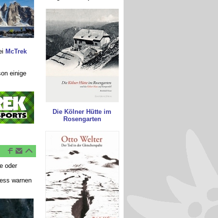
ei
McTrek
son einige
Die Kölner Hütte im
Rosengarten
e oder
ness warnen