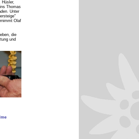
 Hüsler,
eins Thomas
aden. Unter
ersteige"
ernimmt Olaf
eben, die
stung und
elme