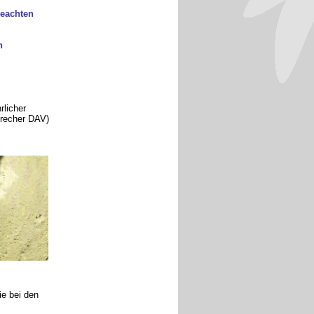
beachten
n
rlicher
precher DAV)
ie bei den