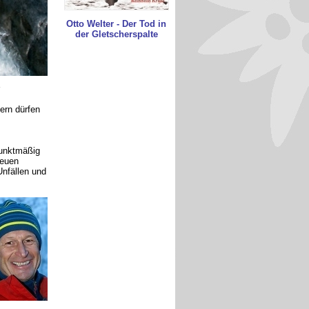
Otto Welter - Der Tod in
der Gletscherspalte
ern dürfen
punktmäßig
neuen
Unfällen und