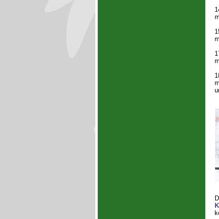
1
m
1
m
1
m
1
m
u
D
K
k