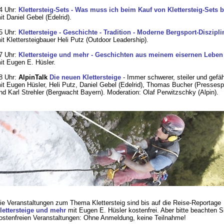
4 Uhr:
Klettersteig-Sets - Was muss ich beim Kauf von Klettersteig-Sets 
it Daniel Gebel (Edelrid).
5 Uhr:
Klettersteige - Geschichte - Tradition - Moderne Bergsport-Diszipli
it Klettersteigbauer Heli Putz (Outdoor Leadership).
7 Uhr:
Klettersteige und mehr - Geschichten aus meinem eisernen Leben
it Eugen E. Hüsler.
8 Uhr:
AlpinTalk
Die neuen Klettersteige
- Immer schwerer, steiler und gefäh
it Eugen Hüsler, Heli Putz, Daniel Gebel (Edelrid), Thomas Bucher (Presses
nd Karl Strehler (Bergwacht Bayern). Moderation: Olaf Perwitzschky (Alpin).
ie Veranstaltungen zum Thema Klettersteig sind bis auf die Reise-Reportage
lettersteige und mehr
mit Eugen E. Hüsler kostenfrei. Aber bitte beachten S
ostenfreien Veranstaltungen: Ohne Anmeldung, keine Teilnahme!