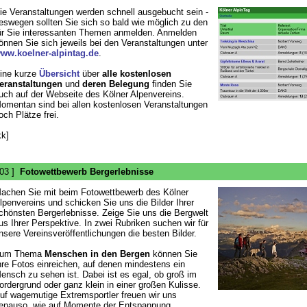
ie Veranstaltungen werden schnell ausgebucht sein -
eswegen sollten Sie sich so bald wie möglich zu den
ür Sie interessanten Themen anmelden. Anmelden
önnen Sie sich jeweils bei den Veranstaltungen unter
ww.koelner-alpintag.de
.
ine kurze
Übersicht
über
alle kostenlosen
eranstaltungen
und
deren Belegung
finden Sie
uch auf der Webseite des Kölner Alpenvereins.
omentan sind bei allen kostenlosen Veranstaltungen
och Plätze frei.
kk]
 03 ]
Fotowettbewerb Bergerlebnisse
achen Sie mit beim Fotowettbewerb des Kölner
lpenvereins und schicken Sie uns die Bilder Ihrer
chönsten Bergerlebnisse. Zeige Sie uns die Bergwelt
us Ihrer Perspektive. In zwei Rubriken suchen wir für
nsere Vereinsveröffentlichungen die besten Bilder.
um Thema
Menschen in den Bergen
können Sie
hre Fotos einreichen, auf denen mindestens ein
ensch zu sehen ist. Dabei ist es egal, ob groß im
ordergrund oder ganz klein in einer großen Kulisse.
uf wagemutige Extremsportler freuen wir uns
enauso, wie auf Momente der Entspannung.