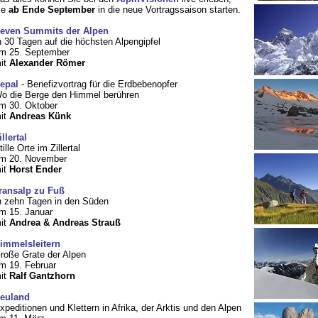
ie
ab Ende September
in die neue Vortragssaison starten.
even Summits der Alpen
n 30 Tagen auf die höchsten Alpengipfel
m 25. September
it
Alexander Römer
epal
- Benefizvortrag für die Erdbebenopfer
o die Berge den Himmel berühren
m 30. Oktober
it
Andreas Künk
illertal
tille Orte im Zillertal
m 20. November
it
Horst Ender
ransalp zu Fuß
n zehn Tagen in den Süden
m 15. Januar
it
Andrea & Andreas Strauß
immelsleitern
roße Grate der Alpen
m 19. Februar
it
Ralf Gantzhorn
euland
xpeditionen und Klettern in Afrika, der Arktis und den Alpen