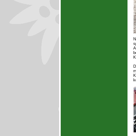
N
s
A
b
K
D
m
K
k