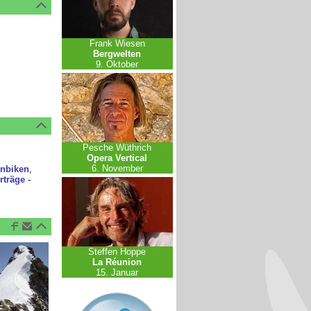
Frank Wiesen
Bergwelten
9. Oktober
Pesche Wüthrich
Opera Vertical
6. November
nbiken
,
rträge -
Steffen Hoppe
La Réunion
15. Januar