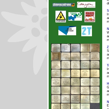
d
S
I
a
m
N
W
a
m
Z
S
a
m
T
I
a
m
H
G
a
m
N
E