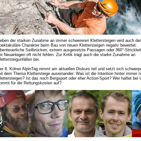
eben der starken Zunahme an immer schwereren Klettersteigen wird auch der
pektakuläre Charakter beim Bau von neuen Klettersteigen negativ bewertet:
benteuerliche Seilbrücken, extrem ausgesetzte Passagen oder 360°-Strickleit
ei Neuanlagen oft nicht fehlen. Zur Kritik trägt auch die starke Zunahme an
lettersteigunfällen bei.
er 8. Kölner AlpinTag nimmt am aktuellen Diskurs teil und setzt sich schwer
it dem Thema Klettersteige auseinander: Was ist die Intention hinter immer 
lettersteigen? Ist das noch Bergsport oder eher Action-Sport? Wer haftet bei 
ommt für die Rettungskosten auf?