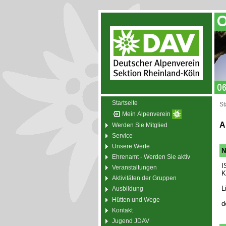
Startseite
St
Mein Alpenverein
A
Werden Sie Mitglied
Service
Unsere Werte
N
Ehrenamt - Werden Sie aktiv
I
Veranstaltungen
K
Aktivitäten der Gruppen
L
Ausbildung
Hütten und Wege
d
Kontakt
Jugend JDAV