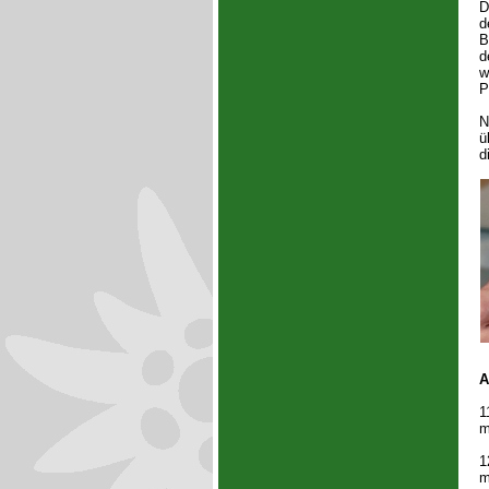
D
d
B
d
w
P
N
ü
d
A
1
m
1
m