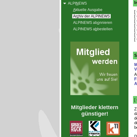
I
ALPI
N
EWS
A
ktuelle Ausgabe
[
Ar
c
hiv der ALPINEWS
[
[
ALPINEWS ab
o
nnieren
[
ALPINEWS a
b
bestellen
[
[
[
S
M
V
A
F
A
[
Mitglieder klettern
Z
günstiger!
d
d
d
b
D