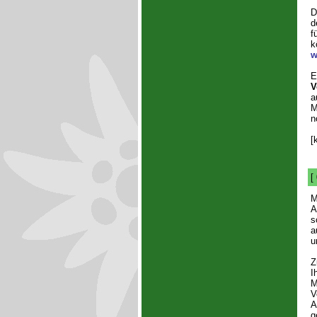
D
d
f
k
w
E
V
a
M
n
[
[
M
A
s
a
u
Z
I
M
V
A
g