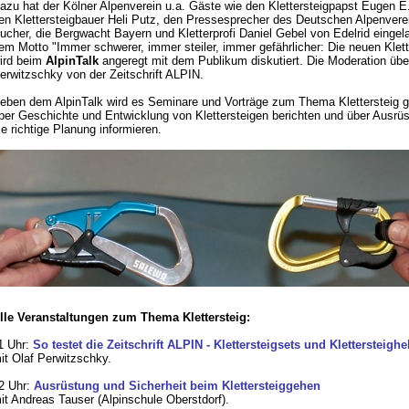
azu hat der Kölner Alpenverein u.a. Gäste wie den Klettersteigpapst Eugen E.
en Klettersteigbauer Heli Putz, den Pressesprecher des Deutschen Alpenver
ucher, die Bergwacht Bayern und Kletterprofi Daniel Gebel von Edelrid eingel
em Motto "Immer schwerer, immer steiler, immer gefährlicher: Die neuen Klett
ird beim
AlpinTalk
angeregt mit dem Publikum diskutiert. Die Moderation üb
erwitzschky von der Zeitschrift ALPIN.
eben dem AlpinTalk wird es Seminare und Vorträge zum Thema Klettersteig g
ber Geschichte und Entwicklung von Klettersteigen berichten und über Ausrü
ie richtige Planung informieren.
lle Veranstaltungen zum Thema Klettersteig:
1 Uhr:
So testet die Zeitschrift ALPIN - Klettersteigsets und Klettersteigh
it Olaf Perwitzschky.
2 Uhr:
Ausrüstung und Sicherheit beim Klettersteiggehen
it Andreas Tauser (Alpinschule Oberstdorf).