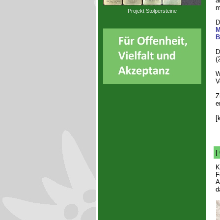
a
m
Projekt Stolpersteine
D
M
B
D
(
W
V
Z
e
[
[
K
F
A
d