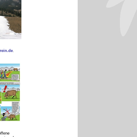
rein.de
.
ffene