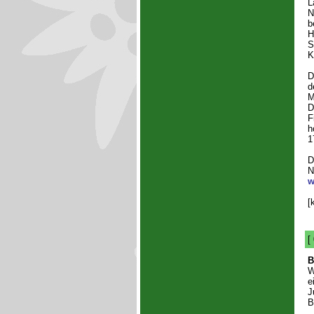
L
N
b
H
S
K
D
d
M
D
F
h
1
D
N
w
[
[
B
W
e
J
B