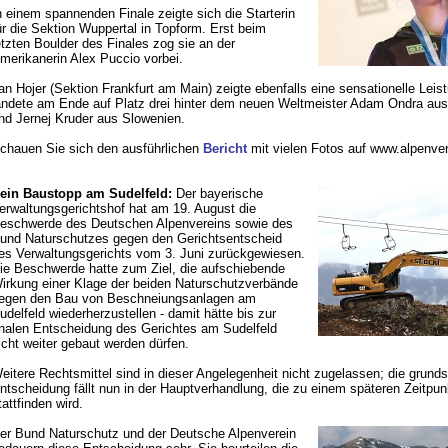
n einem spannenden Finale zeigte sich die Starterin
ür die Sektion Wuppertal in Topform. Erst beim
etzten Boulder des Finales zog sie an der
merikanerin Alex Puccio vorbei.
an Hojer (Sektion Frankfurt am Main) zeigte ebenfalls eine sensationelle Leis
andete am Ende auf Platz drei hinter dem neuen Weltmeister Adam Ondra au
nd Jernej Kruder aus Slowenien.
chauen Sie sich den ausführlichen
Bericht
mit vielen Fotos auf www.alpenver
ein Baustopp am Sudelfeld:
Der bayerische
erwaltungsgerichtshof hat am 19. August die
eschwerde des Deutschen Alpenvereins sowie des
und Naturschutzes gegen den Gerichtsentscheid
es Verwaltungsgerichts vom 3. Juni zurückgewiesen.
ie Beschwerde hatte zum Ziel, die aufschiebende
irkung einer Klage der beiden Naturschutzverbände
egen den Bau von Beschneiungsanlagen am
udelfeld wiederherzustellen - damit hätte bis zur
inalen Entscheidung des Gerichtes am Sudelfeld
icht weiter gebaut werden dürfen.
eitere Rechtsmittel sind in dieser Angelegenheit nicht zugelassen; die grunds
ntscheidung fällt nun in der Hauptverhandlung, die zu einem späteren Zeitpun
tattfinden wird.
er Bund Naturschutz und der Deutsche Alpenverein