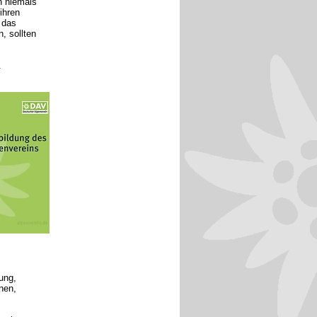
n niemals
ihren
 das
, sollten
.
tung,
nen,