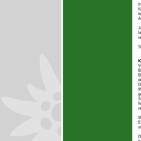
I
f
l
A
J
l
u
S
K
V
B
B
d
D
W
g
S
f
n
W
E
s
D