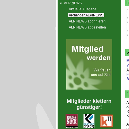
I
ALPI
N
EWS
A
ktuelle Ausgabe
[
Ar
c
hiv der ALPINEWS
[
[
ALPINEWS ab
o
nnieren
[
ALPINEWS a
b
bestellen
[
[
[
S
M
V
A
F
A
[
Mitglieder klettern
günstiger!
d
R
K
A
s