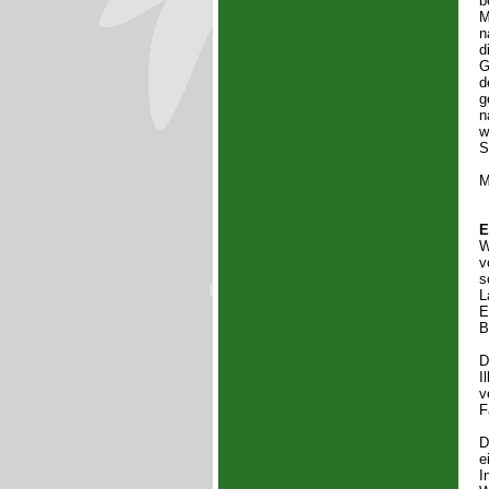
b
M
n
d
G
d
g
n
w
S
M
E
W
v
s
L
E
B
D
I
v
F
D
e
I