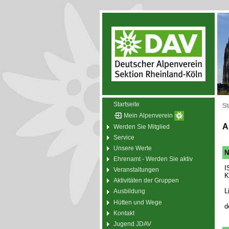
Startseite
St
Mein Alpenverein
A
Werden Sie Mitglied
Service
Unsere Werte
N
Ehrenamt - Werden Sie aktiv
I
Veranstaltungen
K
Aktivitäten der Gruppen
L
Ausbildung
Hütten und Wege
d
Kontakt
Jugend JDAV