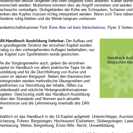
eideflächen besser umgehen und ihren Begleiter stets anleinen. Kälber dürfe
estreichelt werden: Muttertiere könnten dies als Angriff verstehen und würden 
achwuchs verteidigen. Drohgebärden der Kühe wie Schnauben, Scharren und
enken des Kopfes müssen richtig interpretiert werden. Wenn sich Tiere nähern
anderer ruhig bleiben und die Weide langsam verlassen.
andwirtschaftskammer Tirol:
Eine Alm ist kein Streichelzoo
, Flyer, 6 Seiten
AV-Handbuch Ausbildung lieferbar:
Der Aufbau und
ie grundlegende Struktur der einzelnen Kapitel wurden
nalog zu den vorhergehenden Auflagen beibehalten, nur
as Kapitel zum Sportklettern wurde gestrichen.
ie die Vorgängerwerke auch, geben die einzelnen
apitel im Handbuch vor allem praktische Tipps für die
usbildung und für die Durchführung von Kurse und
ouren im alpinen Bergsport. Neben den theoretischen
intergründen werden methodische Übungsreihen und
pielformen zur Vermittlung der Inhalte, Hilfen zur
eländewahl und nützliche Hintergrundinformationen
egeben. Gleichzeitig stellt das Handbuch Ausbildung
eben den Standards und Normen auch aktuelle
rkenntnisse und die Lehrmeinung innerhalb des DAV
ar.
nhaltlich ist das Handbuch in die 14 Kapitel aufgeteilt: Unterrichttipps, Ausrüs
icherung, Führen, Bergsteigen, Hochtouren/ Eisklettern, Skibergsteigen, Lawi
rientierung, Wetter, Bergrettung, Erste Hilfe. Recht, Umweltbildung.