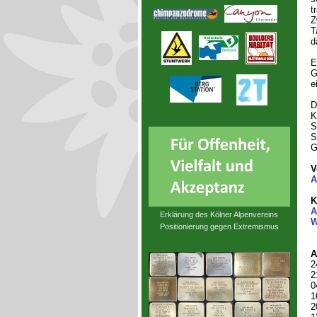
t
Z
T
d
E
G
e
D
K
S
S
G
V
A
K
A
Erklärung des Kölner Alpenvereins
W
Positionierung gegen Extremismus
A
2
2
0
1
2