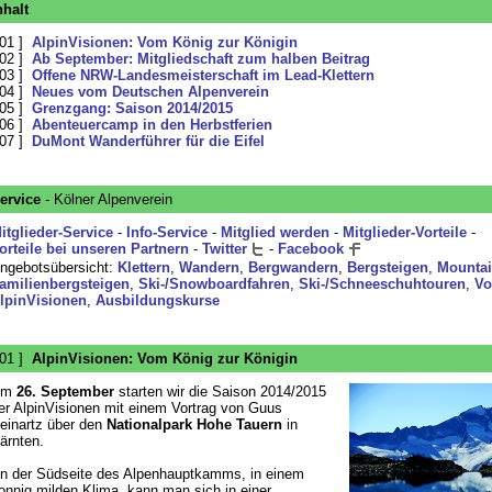
nhalt
 01 ]
AlpinVisionen: Vom König zur Königin
 02 ]
Ab September: Mitgliedschaft zum halben Beitrag
 03 ]
Offene NRW-Landesmeisterschaft im Lead-Klettern
 04 ]
Neues vom Deutschen Alpenverein
 05 ]
Grenzgang: Saison 2014/2015
 06 ]
Abenteuercamp in den Herbstferien
 07 ]
DuMont Wanderführer für die Eifel
ervice
- Kölner Alpenverein
itglieder-Service
-
Info-Service
-
Mitglied werden
-
Mitglieder-Vorteile
-
orteile bei unseren Partnern
-
Twitter
-
Facebook
ngebotsübersicht:
Klettern
,
Wandern
,
Bergwandern
,
Bergsteigen
,
Mountai
amilienbergsteigen
,
Ski-/Snowboardfahren
,
Ski-/Schneeschuhtouren
,
Vo
lpinVisionen
,
Ausbildungskurse
 01 ]
AlpinVisionen: Vom König zur Königin
Am
26. September
starten wir die Saison 2014/2015
er AlpinVisionen mit einem Vortrag von Guus
einartz über den
Nationalpark Hohe Tauern
in
ärnten.
n der Südseite des Alpenhauptkamms, in einem
onnig milden Klima, kann man sich in einer