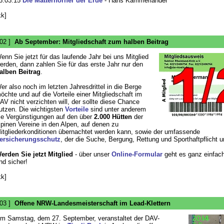
3.03.15
Die Matterhörner der Erde
- Hans Kammerlander
kk]
 02 ]
Ab September: Mitgliedschaft zum halben Beitrag
enn Sie jetzt für das laufende Jahr bei uns Mitglied
erden, dann zahlen Sie für das erste Jahr nur den
alben Beitrag
.
er also noch im letzten Jahresdrittel in die Berge
öchte und auf die Vorteile einer Mitgliedschaft im
AV nicht verzichten will, der sollte diese Chance
utzen. Die wichtigsten
Vorteile
sind unter anderem
ie Vergünstigungen auf den über
2.000 Hütten
der
lpinen Vereine in den Alpen, auf denen zu
itgliederkonditionen übernachtet werden kann, sowie der umfassende
ersicherungsschutz
, der die Suche, Bergung, Rettung und Sporthaftpflicht 
erden Sie jetzt Mitglied
- über unser
Online-Formular
geht es ganz einfach
nd sicher!
kk]
 03 ]
Offene NRW-Landesmeisterschaft im Lead-Klettern
m Samstag, dem 27. September, veranstaltet der DAV-