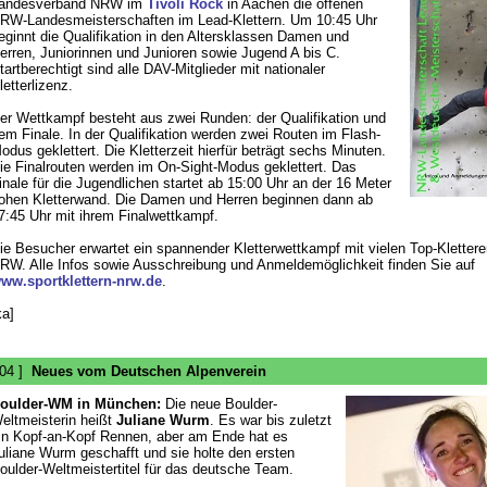
andesverband NRW im
Tivoli Rock
in Aachen die offenen
RW-Landesmeisterschaften im Lead-Klettern. Um 10:45 Uhr
eginnt die Qualifikation in den Altersklassen Damen und
erren, Juniorinnen und Junioren sowie Jugend A bis C.
tartberechtigt sind alle DAV-Mitglieder mit nationaler
letterlizenz.
er Wettkampf besteht aus zwei Runden: der Qualifikation und
em Finale. In der Qualifikation werden zwei Routen im Flash-
odus geklettert. Die Kletterzeit hierfür beträgt sechs Minuten.
ie Finalrouten werden im On-Sight-Modus geklettert. Das
inale für die Jugendlichen startet ab 15:00 Uhr an der 16 Meter
ohen Kletterwand. Die Damen und Herren beginnen dann ab
7:45 Uhr mit ihrem Finalwettkampf.
ie Besucher erwartet ein spannender Kletterwettkampf mit vielen Top-Klettere
RW. Alle Infos sowie Ausschreibung und Anmeldemöglichkeit finden Sie auf
ww.sportklettern-nrw.de
.
ka]
 04 ]
Neues vom Deutschen Alpenverein
oulder-WM in München:
Die neue Boulder-
eltmeisterin heißt
Juliane Wurm
. Es war bis zuletzt
in Kopf-an-Kopf Rennen, aber am Ende hat es
uliane Wurm geschafft und sie holte den ersten
oulder-Weltmeistertitel für das deutsche Team.