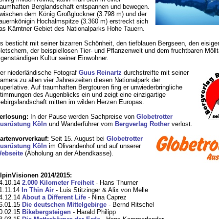
raumhaften Berglandschaft entspannen und bewegen.
wischen dem König Großglockner (3.798 m) und der
auernkönigin Hochalmspitze (3.360 m) erstreckt sich
as Kärntner Gebiet des Nationalparks Hohe Tauern.
s besticht mit seiner bizarren Schönheit, den tiefblauen Bergseen, den eisige
letschern, der beispiellosen Tier- und Pflanzenwelt und dem fruchtbaren Möllt
igenständigen Kultur seiner Einwohner.
er niederländische Fotograf
Guus Reinartz
durchstreifte mit seiner
amera zu allen vier Jahreszeiten diesen Nationalpark der
uperlative. Auf traumhaften Bergtouren fing er unwiederbringliche
timmungen des Augenblicks ein und zeigt eine einzigartige
ebirgslandschaft mitten im wilden Herzen Europas.
erlosung:
In der Pause werden Sachpreise von
Globetrotter
usrüstung Köln
und Wanderführer vom
Bergverlag Rother
verlost.
artenvorverkauf:
Seit 15. August bei
Globetrotter
usrüstung Köln
im Olivandenhof und auf unserer
ebseite
(Abholung an der Abendkasse).
lpinVisionen 2014/2015:
4.10.14
2.000 Kilometer Freiheit
- Hans Thurner
1.11.14
In Thin Air
- Luis Stitzinger & Alix von Melle
4.12.14
About a Different Life
- Nina Caprez
6.01.15
Die deutschen Mittelgebirge
- Bernd Ritschel
0.02.15
Bikebergsteigen
- Harald Philipp