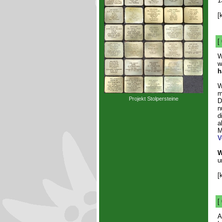
1
[
[
W
w
h
W
m
Projekt Stolpersteine
D
n
d
a
M
V
W
u
[
[
A