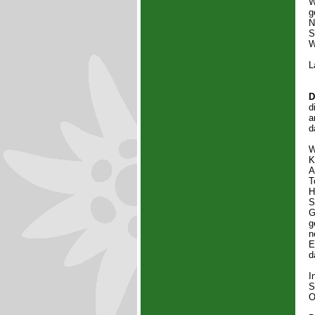
W
g
N
S
W
L
D
d
a
d
W
K
A
T
H
S
G
g
n
E
d
I
S
O