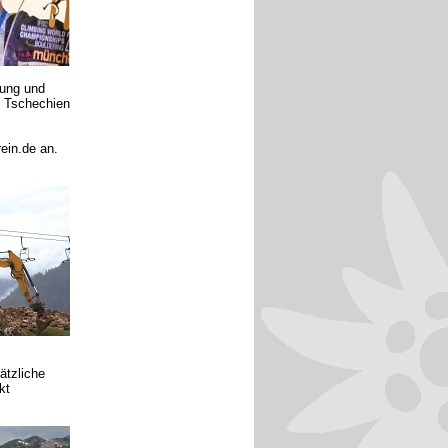
tung und
s Tschechien
ein.de an.
ätzliche
kt