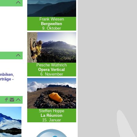
Frank Wiesen
Bergwelten
9. Oktober
Pesche Wüthrich
Opera Vertical
6. November
nbiken
,
rträge -
Steffen Hoppe
La Réunion
15. Januar