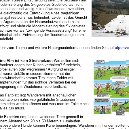
edauern diese Entscheidung sehr. Sie beurteilen die
odernisierung des Skigebietes Sudelfeld als nicht
achhaltige und wenig zukunftsweisende Investition,
ie gleichzeitig die Entwicklung eines tragfähigen
anzjahrestourismus behindert. Leider ist das Gericht
er Argumentation der Naturschutzverbände nicht
efolgt und sieht die Modernisierung des Skigebietes
ach wie vor als "zwingende Voraussetzung" für eine
irtschaftliche Entwicklung der Tourismusregion am
udelfeld.
ehr zum Thema und weitere Hintergrundinformationen finden Sie auf
alpenve
ine Alm ist kein Streichelzoo:
Wie sollen sich
anderer gegenüber Kühen verhalten? Streicheln,
orbeilaufen oder wegrennen? Aufgrund einiger
chwerer Unfälle in diesem Sommer hat die
andwirtschaftskammer Tirol einen Folder mit
mpfehlungen für das richtige Verhalten bei der
egegnung mit Weidetieren veröffentlicht.
as Faltblatt legt Wanderern mit anschaulichen
llustrationen nahe, wie gefährliche Situationen
ermieden werden können und was man im Falle eines
alles tun muss.
ie Experten empfehlen, weidende Tiere generell in
inem Abstand von 20 bis 50 Metern zu umlaufen.
nsbesondere Hunde können Kühe beunruhigen. Wanderer mit Hunden sollten o