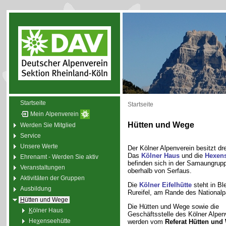
Startseite
Startseite
Mein Alpenverein
Hütten und Wege
Werden Sie Mitglied
Service
Unsere Werte
Der Kölner Alpenverein besitzt dre
Das
Kölner Haus
und die
Hexens
Ehrenamt - Werden Sie aktiv
befinden sich in der Samaungruppe
Veranstaltungen
oberhalb von Serfaus.
Aktivitäten der Gruppen
Die
Kölner Eifelhütte
steht in Ble
Ausbildung
Rureifel, am Rande des Nationalpa
H
ütten und Wege
Die Hütten und Wege sowie die
K
ölner Haus
Geschäftsstelle des Kölner Alpen
He
x
enseehütte
werden vom
Referat Hütten und