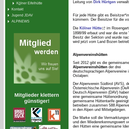
Leitung von
Dirk Hürtgen
verwalt
K
ö
lner Eifelhütte
Kontakt
Für jede Hütte gibt es Beisitzer*
Jugend JDAV
kümmern. Der Beisitzer für die v
ALPINEWS
Die
Kölner Hütte
im Rosengarte
1898/99 erbaut und war die erste
Besitz der Sektion und wurde nac
wird jetzt vom Land Bozen betrie
Alpenvereinshütten
Seit 2012 gibt es die gemeinsam
Alpenvereinshütten
der drei
deutschsprachigen Alpenvereine i
Ostalpen:
Der Alpenverein Südtirol (AVS), d
Österreichische Alpenverein (OeA
Deutsch Alpenverein (DAV) haben
Mitglieder klettern
eine gemeinsame Hüttenordnung 
günstiger!
gemeinsame Hüttentarife geeinigt
betreiben zusammen 588 Alpenve
in den Alpen und Mittelgebirgen.
Die Marke soll die Vermarktungsm
und den Wiedererkennungswert v
den Hütten eine gemeinsame Iden