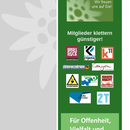
Mitglieder klettern
günstiger!