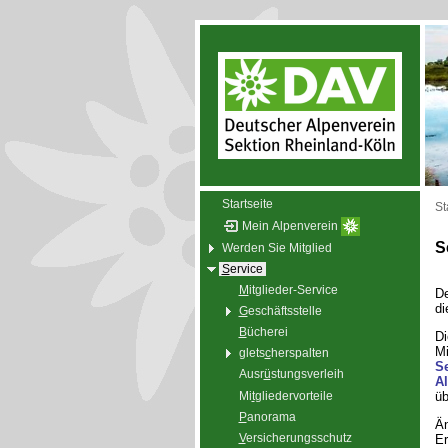
Startseite
St
Mein Alpenverein
S
Werden Sie Mitglied
S
ervice
M
itglieder-Service
De
d
G
eschäftsstelle
B
ücherei
Di
Mi
glets
c
herspalten
Se
Ausr
ü
stungsverleih
Al
Mi
t
gliedervorteile
üb
P
anorama
Än
V
ersicherungsschutz
Er