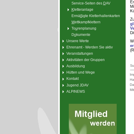
Em
Service-Seiten des
D
AV
Mi
K
letteranlage
Kü
Ermä
ß
igte Kletterhallenkarten
Zu
W
ettkampfklettern
gl
V
To
u
renplanung
DA
D
o
kumente
We
Unsere Werte
er
Ehrenamt - Werden Sie aktiv
(R
Veranstaltungen
Aktivitäten der Gruppen
Su
Ausbildung
Hütten und Wege
Im
Kontakt
Ha
Da
Jugend JDAV
Mi
ALPINEWS