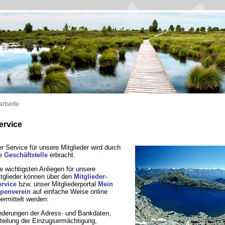
artseite
ervice
r Service für unsere Mitglieder wird durch
ie
Geschäftstelle
erbracht.
e wichtigsten Anliegen für unsere
tglieder können über den
Mitglieder-
rvice
bzw. unser Mitgliederportal
Mein
penverein
auf einfache Weise online
ermittelt werden:
derungen der Adress- und Bankdaten,
teilung der Einzugsermächtigung,