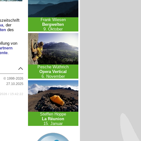
Frank Wiesen
szeitschrift
Bergwelten
ma
, der
9. Oktober
ten
des
ellung von
artnern
ente
.
Pesche Wüthrich
Opera Vertical
6. November
© 1998-2026
27.10.2025
2026 / 15:42:22
Steffen Hoppe
La Réunion
15. Januar