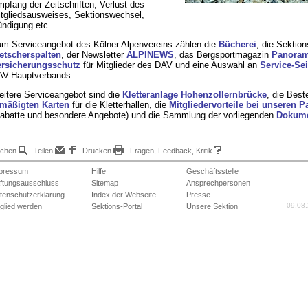
pfang der Zeitschriften, Verlust des
tgliedsausweises, Sektionswechsel,
ndigung etc.
m Serviceangebot des Kölner Alpenvereins zählen die
Bücherei
, die Sektion
etscherspalten
, der Newsletter
ALPINEWS
, das Bergsportmagazin
Panora
ersicherungsschutz
für Mitglieder des DAV und eine Auswahl an
Service-Sei
V-Hauptverbands.
itere Serviceangebot sind die
Kletteranlage Hohenzollernbrücke
, die Best
mäßigten Karten
für die Kletterhallen, die
Mitgliedervorteile bei unseren P
abatte und besondere Angebote) und die Sammlung der vorliegenden
Dokum
chen
Teilen
Drucken
Fragen, Feedback, Kritik
pressum
Hilfe
Geschäftsstelle
ftungsausschluss
Sitemap
Ansprechpersonen
tenschutzerklärung
Index der Webseite
Presse
09.08.
tglied werden
Sektions-Portal
Unsere Sektion