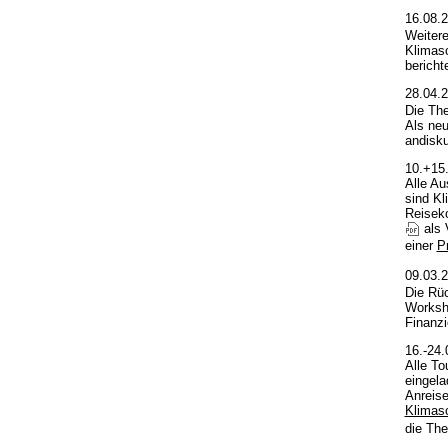
16.08.
Weitere
Klimas
berichte
28.04.
Die The
Als ne
andisku
10.+15
Alle Au
sind K
Reisek
als 
einer
P
09.03.
Die Rüc
Worksho
Finanzi
16.-24
Alle To
eingel
Anreise
Klimas
die Th