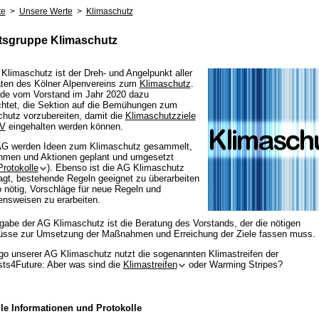
te
>
Unsere Werte
>
Klimaschutz
tsgruppe Klimaschutz
Klimaschutz ist der Dreh- und Angelpunkt aller
äten des Kölner Alpenvereins zum
Klimaschutz
.
rde vom Vorstand im Jahr 2020 dazu
chtet, die Sektion auf die Bemühungen zum
hutz vorzubereiten, damit die
Klimaschutzziele
AV
eingehalten werden können.
 AG werden Ideen zum Klimaschutz gesammelt,
men und Aktionen geplant und umgesetzt
Protokolle
). Ebenso ist die AG Klimaschutz
agt, bestehende Regeln geeignet zu überarbeiten
 nötig, Vorschläge für neue Regeln und
nsweisen zu erarbeiten.
gabe der AG Klimaschutz ist die Beratung des Vorstands, der die nötigen
üsse zur Umsetzung der Maßnahmen und Erreichung der Ziele fassen muss.
o unserer AG Klimaschutz nutzt die sogenannten Klimastreifen der
sts4Future: Aber was sind die
Klimastreifen
oder Warming Stripes?
le Informationen und Protokolle