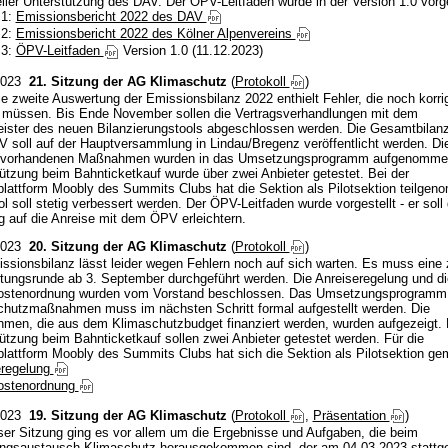
eller Unterstützung des DAV. Der ÖPV-Leitfaden wurde in der Version 1.0 vorge
 1:
Emissionsbericht 2022 des DAV
 2:
Emissionsbericht 2022 des Kölner Alpenvereins
 3:
ÖPV-Leitfaden
Version 1.0 (11.12.2023)
2023
21. Sitzung der AG Klimaschutz
(
Protokoll
)
e zweite Auswertung der Emissionsbilanz 2022 enthielt Fehler, die noch korrig
 müssen. Bis Ende November sollen die Vertragsverhandlungen mit dem
eister des neuen Bilanzierungstools abgeschlossen werden. Die Gesamtbilanz
 soll auf der Hauptversammlung in Lindau/Bregenz veröffentlicht werden. Di
s vorhandenen Maßnahmen wurden in das Umsetzungsprogramm aufgenomme
ützung beim Bahnticketkauf wurde über zwei Anbieter getestet. Bei der
plattform Moobly des Summits Clubs hat die Sektion als Pilotsektion teilge
l soll stetig verbessert werden. Der ÖPV-Leitfaden wurde vorgestellt - er soll
 auf die Anreise mit dem ÖPV erleichtern.
2023
20. Sitzung der AG Klimaschutz
(
Protokoll
)
ssionsbilanz lässt leider wegen Fehlern noch auf sich warten. Es muss eine 
ungsrunde ab 3. September durchgeführt werden. Die Anreiseregelung und di
ostenordnung wurden vom Vorstand beschlossen. Das Umsetzungsprogramm f
chutzmaßnahmen muss im nächsten Schritt formal aufgestellt werden. Die
en, die aus dem Klimaschutzbudget finanziert werden, wurden aufgezeigt. 
ützung beim Bahnticketkauf sollen zwei Anbieter getestet werden. Für die
plattform Moobly des Summits Clubs hat sich die Sektion als Pilotsektion ge
eregelung
ostenordnung
2023
19. Sitzung der AG Klimaschutz
(
Protokoll
,
Präsentation
)
ser Sitzung ging es vor allem um die Ergebnisse und Aufgaben, die beim
ungsaustausch Klimaschutz herausgekommen sind, der am 04.03.2023 stattg