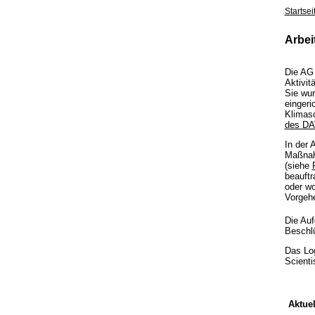
Startsei
Arbei
Die AG 
Aktivit
Sie wu
eingeri
Klimasc
des D
In der
Maßnah
(siehe
beauftr
oder wo
Vorgehe
Die Auf
Beschl
Das Log
Scienti
Aktuel