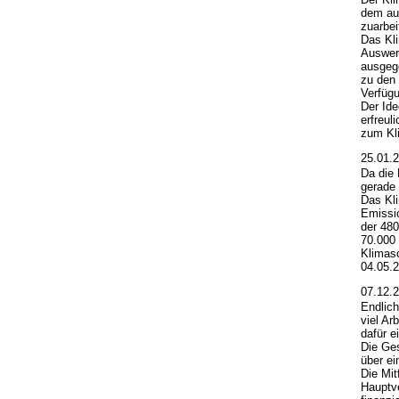
dem auc
zuarbei
Das Kli
Auswer
ausgege
zu den 
Verfügu
Der Ide
erfreul
zum Kl
25.01.
Da die 
gerade 
Das Kli
Emissi
der 480
70.000 
Klimas
04.05.2
07.12.
Endlich
viel Ar
dafür e
Die Ge
über ei
Die Mit
Hauptv