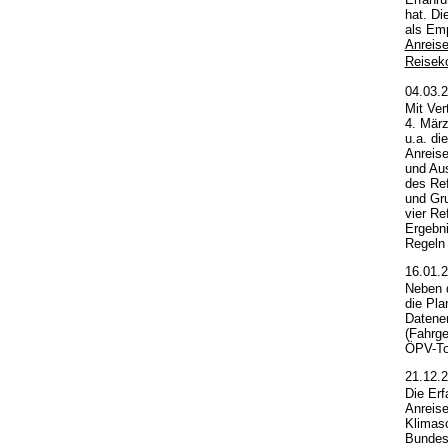
hat. Di
als Em
Anreis
Reisek
04.03.
Mit Ver
4. März
u.a. di
Anreise
und Aus
des Ref
und Gru
vier Re
Ergebni
Regeln
16.01.
Neben d
die Pla
Datener
(Fahrge
ÖPV-To
21.12.
Die Erf
Anreise
Klimasc
Bundesv