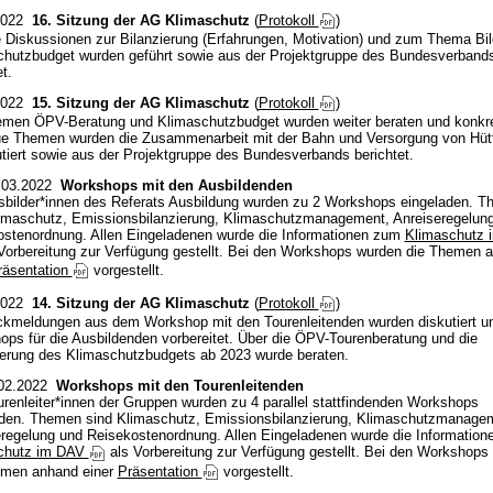
2022
16. Sitzung der AG Klimaschutz
(
Protokoll
)
 Diskussionen zur Bilanzierung (Erfahrungen, Motivation) und zum Thema Bi
chutzbudget wurden geführt sowie aus der Projektgruppe des Bundesverband
t.
2022
15. Sitzung der AG Klimaschutz
(
Protokoll
)
men ÖPV-Beratung und Klimaschutzbudget wurden weiter beraten und konkret
ue Themen wurden die Zusammenarbeit mit der Bahn und Versorgung von Hüt
tiert sowie aus der Projektgruppe des Bundesverbands berichtet.
.03.2022
Workshops mit den Ausbildenden
sbilder*innen des Referats Ausbildung wurden zu 2 Workshops eingeladen. 
limaschutz, Emissionsbilanzierung, Klimaschutzmanagement, Anreiseregelun
ostenordnung. Allen Eingeladenen wurde die Informationen zum
Klimaschutz
Vorbereitung zur Verfügung gestellt. Bei den Workshops wurden die Themen 
räsentation
vorgestellt.
2022
14. Sitzung der AG Klimaschutz
(
Protokoll
)
kmeldungen aus dem Workshop mit den Tourenleitenden wurden diskutiert un
ps für die Ausbildenden vorbereitet. Über die ÖPV-Tourenberatung und die
erung des Klimaschutzbudgets ab 2023 wurde beraten.
.02.2022
Workshops mit den Tourenleitenden
urenleiter*innen der Gruppen wurden zu 4 parallel stattfindenden Workshops
aden. Themen sind Klimaschutz, Emissionsbilanzierung, Klimaschutzmanage
regelung und Reisekostenordnung. Allen Eingeladenen wurde die Informatio
chutz im DAV
als Vorbereitung zur Verfügung gestellt. Bei den Workshops
emen anhand einer
Präsentation
vorgestellt.