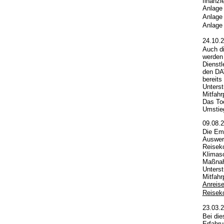
finanzi
Anlage
Anlage
Anlage
24.10.
Auch di
werden
Dienstl
den DAV
bereit
Unterst
Mitfahr
Das Too
Umstieg
09.08.
Die Emi
Auswert
Reisek
Klimas
Maßnahm
Unterst
Mitfahr
Anreis
Reisek
23.03.
Bei die
Erfahr