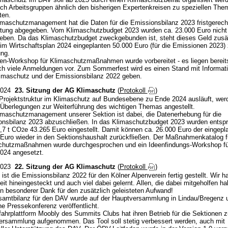
h Arbeitsgruppen ähnlich den bisherigen Expertenkreisen zu speziellen The
ten.
maschutzmanagement hat die Daten für die Emissionsbilanz 2023 fristgerech
tung abgegeben. Vom Klimaschutzbudget 2023 wurden ca. 23.000 Euro nicht
ben. Da das Klimaschutzbudget zweckgebunden ist, steht dieses Geld zusät
im Wirtschaftsplan 2024 eingeplanten 50.000 Euro (für die Emissionen 2023) 
ng.
en-Workshop für Klimaschutzmaßnahmen wurde vorbereitet - es liegen bereit
ich viele Anmeldungen vor. Zum Sommerfest wird es einen Stand mit Informat
imaschutz und der Emissionsbilanz 2022 geben.
2024
23. Sitzung der AG Klimaschutz
(
Protokoll
)
Projektstruktur im Klimaschutz auf Bundesebene zu Ende 2024 ausläuft, wer
Überlegungen zur Weiterführung des wichtigen Themas angestellt.
maschutzmanagement unserer Sektion ist dabei, die Datenerhebung für die
onsbilanz 2023 abzuschließen. In das Klimaschutzbudget 2023 wurden entsp
,7 t CO
e 43.265 Euro eingestellt. Damit können ca. 26.000 Euro der eingepl
2
Euro wieder in den Sektionshaushalt zurückfließen. Der Maßnahmenkatalog f
chutzmaßnahmen wurde durchgesprochen und ein Ideenfindungs-Workshop fü
024 angesetzt.
2023
22. Sitzung der AG Klimaschutz
(
Protokoll
)
 ist die Emissionsbilanz 2022 für den Kölner Alpenverein fertig gestellt. Wir h
beit hineingesteckt und auch viel dabei gelernt. Allen, die dabei mitgeholfen hab
in besonderer Dank für den zusätzlich geleisteten Aufwand!
samtbilanz für den DAV wurde auf der Hauptversammlung in Lindau/Bregenz 
ne Pressekonferenz veröffentlicht.
fahrplattform Moobly des Summits Clubs hat ihren Betrieb für die Sektionen z
ersammlung aufgenommen. Das Tool soll stetig verbessert werden, auch mit