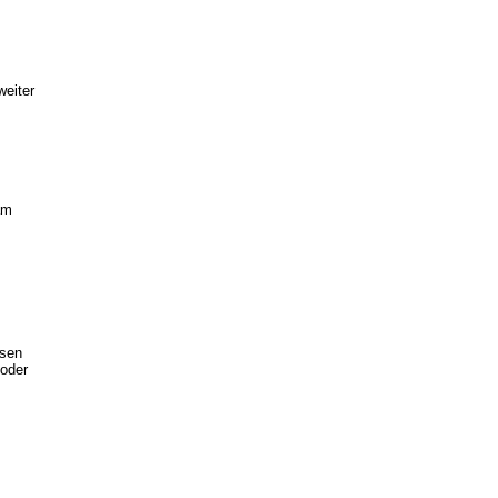
eiter
am
ssen
/oder