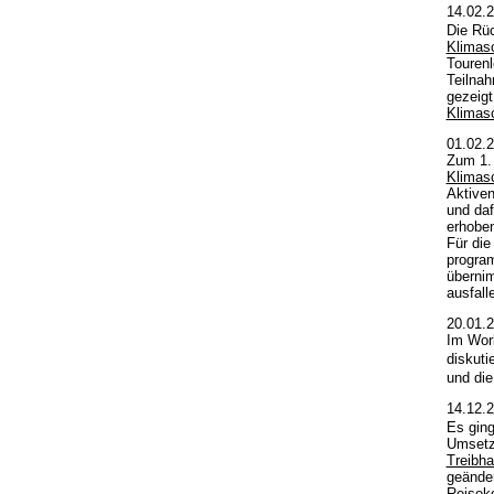
14.02.
Die Rü
Klimas
Tourenl
Teilna
gezeigt
Klimas
01.02.
Zum 1. 
Klimas
Aktiven
und daf
erhobe
Für die
progra
übernim
ausfall
20.01.
Im Wor
diskuti
und die
14.12.
Es gin
Umsetzu
Treibh
geänder
Reiseko