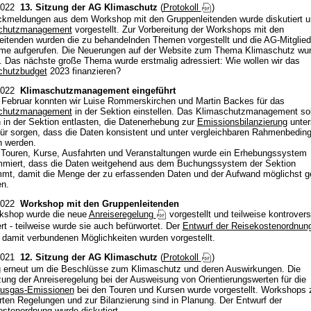
2022
13. Sitzung der AG Klimaschutz
(
Protokoll
)
ckmeldungen aus dem Workshop mit den Gruppenleitenden wurde diskutiert u
chutzmanagement
vorgestellt. Zur Vorbereitung der Workshops mit den
eitenden wurden die zu behandelnden Themen vorgestellt und die AG-Mitglied
hme aufgerufen. Die Neuerungen auf der Website zum Thema Klimaschutz wu
. Das nächste große Thema wurde erstmalig adressiert: Wie wollen wir das
chutzbudget
2023 finanzieren?
2022
Klimaschutzmanagement eingeführt
Februar konnten wir Luise Rommerskirchen und Martin Backes für das
chutzmanagement
in der Sektion einstellen. Das Klimaschutzmanagement sol
 in der Sektion entlasten, die Datenerhebung zur
Emissionsbilanzierung
unter
ür sorgen, dass die Daten konsistent und unter vergleichbaren Rahmenbedin
n werden.
 Touren, Kurse, Ausfahrten und Veranstaltungen wurde ein Erhebungssystem
mmiert, dass die Daten weitgehend aus dem Buchungssystem der Sektion
mt, damit die Menge der zu erfassenden Daten und der Aufwand möglichst g
en.
2022
Workshop mit den Gruppenleitenden
kshop wurde die neue
Anreiseregelung
vorgestellt und teilweise kontrovers
ert - teilweise wurde sie auch befürwortet. Der
Entwurf der Reisekostenordnu
 damit verbundenen Möglichkeiten wurden vorgestellt.
2021
12. Sitzung der AG Klimaschutz
(
Protokoll
)
g erneut um die Beschlüsse zum Klimaschutz und deren Auswirkungen. Die
ng der Anreiseregelung bei der Ausweisung von Orientierungswerten für die
ausgas-Emissionen
bei den Touren und Kursen wurde vorgestellt. Workshops 
ten Regelungen und zur Bilanzierung sind in Planung. Der Entwurf der
stenordnung wurde diskutiert.