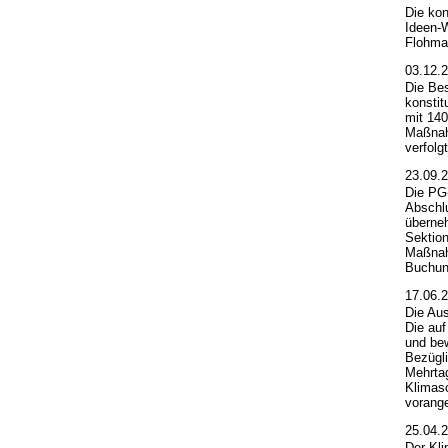
Die kon
Ideen-
Flohmar
03.12.
Die Bes
konstit
mit 140
Maßnahm
verfolgt
23.09.
Die PG
Abschl
überneh
Sektion
Maßnahm
Buchung
17.06.
Die Aus
Die au
und bew
Bezügli
Mehrtag
Klimasc
vorange
25.04.
Der Kli