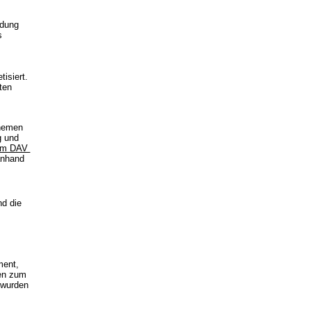
ldung
s
isiert.
ten
Themen
g und
 im DAV
anhand
d die
ment,
nen zum
 wurden