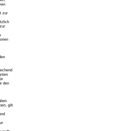
men
t zur
zlich
zur
s
ionen
den
rechend
anten
ür
r den
aben
en, gilt
und
ur