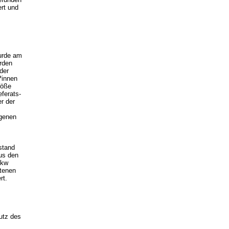
rt und
wurde am
rden
der
*innen
röße
ferats-
r der
igenen
stand
us den
Pkw
otenen
rt.
utz des