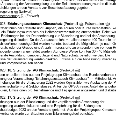
e Anpassung der Anreiseregelung und der Reisekostenordnung wurden diskutie
pfehlungen an den Vorstand zur Beschlussfassung gegeben.
eregelung
(Entwurf)
ostenordnung
(Entwurf)
2023
Erfahrungsaustausch Klimaschutz
(
Protokoll
,
Präsentation
)
treter*innen der Referate und Gruppen, die Touren oder Kurse veranstalten, 
 ein Erfahrungsaustausch als Halbtagesveranstaltung durchgeführt. Dabei wu
e Erfahrungen bei der Datenerhebung zur Bilanzierung und bei der Anwendung 
regelung diskutiert. Da der Austausch nicht mit allen unserer 400 Tourenleiter
bilder*innen durchgeführt werden konnte, bestand die Möglichkeit, je nach G
erats oder der Gruppe eine Anzahl Interessierte zu entsenden, die von den Re
ppenleitungen angemeldet wurden. Auf diese Weise konnten 30 - 40 Mitgliede
ferate Ausbildung, Gruppen, Jugend und Naturschutz beteiligt werden. Die
sse der Veranstaltung werden direkten Einfluss auf die Anpassung unserer e
 und Vorgehensweisen haben.
2023
18. Sitzung der AG Klimaschutz
(
Protokoll
)
en aktuellen Infos aus der Projektgruppe Klimaschutz des Bundesverbands 
nung der Veranstaltung "Erfahrungsaustausch Klimaschutz" im Mittelpunkt. A
hebungen für die Bilanzierung 2022 wurden Kennzahlen wie Auslastung der 
meinschaften) und Sektionsbusse, Anteil der ÖPV-Anreise, Anteil der angeb
uren, Emissionen pro Teilnehmende und Tag genauer angesehen und diskutie
2022
17. Sitzung der AG Klimaschutz
(
Protokoll
)
ahrungen aus der Bilanzierung und der verpflichtenden Anwendung der
regelung wurden diskutiert und eine Empfehlung für die Bildung des
hutzbudget 2023 an den Vorstand gerichtet. Aus der Projektgruppe Klimasch
erbands wurde zur Situation beim Bilanzierungstool berichtet.