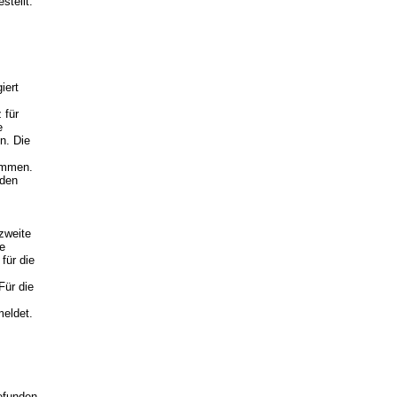
stellt.
iert
 für
e
n. Die
nommen.
 den
zweite
e
ür die
Für die
meldet.
efunden