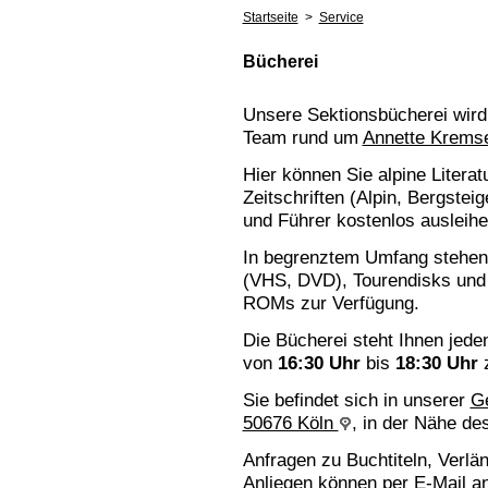
Startseite
>
Service
Bücherei
Unsere Sektionsbücherei wird
Team rund um
Annette Krems
Hier können Sie alpine Literat
Zeitschriften (Alpin, Bergsteig
und Führer kostenlos ausleihe
In begrenztem Umfang stehen
(VHS, DVD), Tourendisks und
ROMs zur Verfügung.
Die Bücherei steht Ihnen jed
von
16:30 Uhr
bis
18:30 Uhr
z
Sie befindet sich in unserer
Ge
50676 Köln
, in der Nähe d
Anfragen zu Buchtiteln, Verlä
Anliegen können
per E-Mail
an