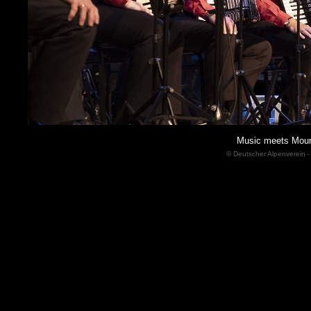
Music meets Moun
© Deutscher Alpenverein -