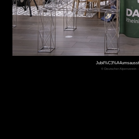
Jubil%C3%A4umsausste
© Deutscher Alpenverein -