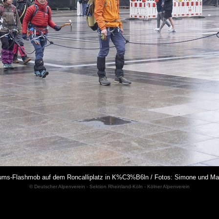
ms-Flashmob auf dem Roncalliplatz in K%C3%B6ln / Fotos: Simone und Ma
© Deutscher Alpenverein - Sektion Rheinland-Köln - Kölner Alpenverein