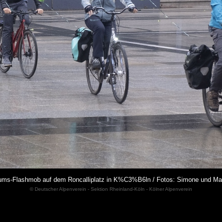
ms-Flashmob auf dem Roncalliplatz in K%C3%B6ln / Fotos: Simone und Ma
© Deutscher Alpenverein - Sektion Rheinland-Köln - Kölner Alpenverein