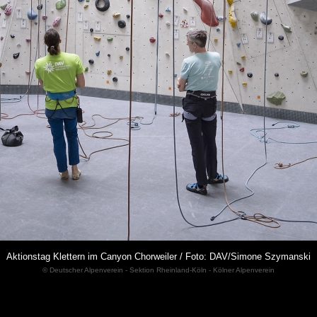
Aktionstag Klettern im Canyon Chorweiler / Foto: DAV/Simone Szymanski
© Deutscher Alpenverein - Sektion Rheinland-Köln - Kölner Alpenverein