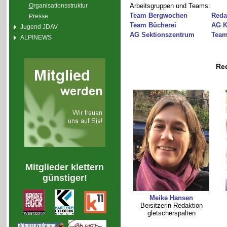
O
rganisationsstruktur
Arbeitsgruppen und Teams:
Team Bergwochen
Reda
P
resse
Team Bücherei
AG K
Jugend JDAV
AG Sektionszentrum
Team
ALPINEWS
Red
Mitglieder klettern
günstiger!
Meike Hansen
Beisitzerin Redaktion
gletscherspalten