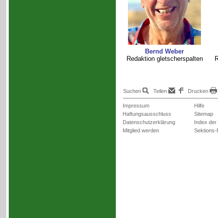
Bernd Weber
Redaktion gletscherspalten
R
Suchen
Teilen
Drucken
Impressum
Hilfe
Haftungsausschluss
Sitemap
Datenschutzerklärung
Index der
Mitglied werden
Sektions-