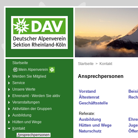
Startseite
Startseite
>
Kontakt
Mein Alpenverein
Ansprechpersonen
Werden Sie Mitglied
Service
Unsere Werte
Vorstand
Beisi
Ehrenamt - Werden Sie aktiv
Ältestenrat
Rech
Veranstaltungen
Geschäftsstelle
Aktivitäten der Gruppen
Referate:
Ausbildung
Ausbildung
Ehre
Hütten und Wege
Hütten und Wege
Juge
K
ontakt
Naturschutz
Öffen
A
nsprechpersonen