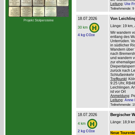
Leitung
:
Ute Fr
Teilnehmende: 9 /
18.07.2026
Von Leichlin
Projekt Stolpersteine
Länge: 19 km, 
30 km
Wir wandern v
4 kg CO
e
2
entlang des W
Unterrüden. Vo
in südlicher R
Wandern über 
nach Bremershe
und wandern vo
zur ehemaligen
Diepentalsperr
zurück nach Le
Schlußeinkehr 
Treffpunkt
: Köl
9:25 Uhr, RB48
Leichlingen. A
ist vor Ort
Anmeldung
: P
Leitung
:
Anne 
Teilnehmende: 19 
18.07.2026
Bergischer W
Länge: 18,9 km
4 km
2 kg CO
e
2
Neue Tourenlei