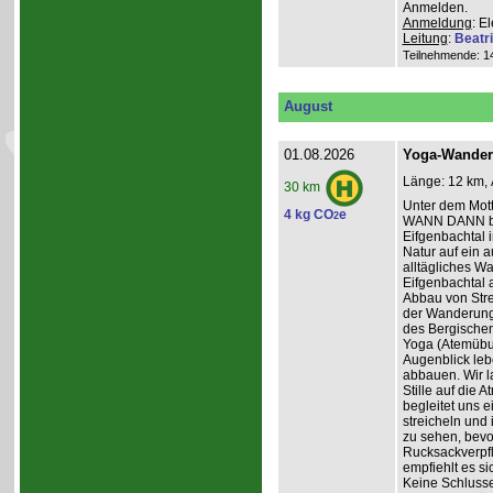
Anmelden.
Anmeldung
: E
Leitung
:
Beatr
Teilnehmende: 14 
August
01.08.2026
Yoga-Wanderu
Länge: 12 km, 
30 km
Unter dem Mo
4 kg CO
e
2
WANN DANN be
Eifgenbachtal 
Natur auf ein 
alltägliches W
Eifgenbachtal a
Abbau von Stre
der Wanderung 
des Bergischen
Yoga (Atemübun
Augenblick leb
abbauen. Wir l
Stille auf die
begleitet uns 
streicheln und
zu sehen, bevo
Rucksackverpfle
empfiehlt es si
Keine Schluss