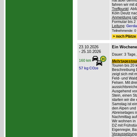
hat aber denno
fahren wir mit
Treffpunkt
: Ab
Köln Deutz nach
Anmeldung (ab
Formular bis 2 
Leitung
:
Gerda
Teilnehmende: 0 /
> noch Plätze 
23.10.2026
Ein Wochene
- 25.10.2026
Dauer: 3 Tage,
160 km
Mehrtagestour
Touren bis 20 
57 kg CO
e
2
Beschreibung 
zeigt sich mit
Feld- und Wal
Felsen. Mit dr
aussichtsreich
Ausgehend vom
Stein, einen St
starten wir di
Samstag ist ei
den Alpen und 
Abreisetages i
Nachmittag au
Wir wohnen in
DZ mit Frühstüc
Eigenregie, B
Voraussetzung