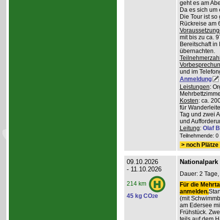
geht es am Abe
Da es sich um 
Die Tour ist so
Rückreise am 6
Voraussetzung
mit bis zu ca. 
Bereitschaft i
übernachten.
Teilnehmerzah
Vorbesprechu
und im Telefong
Anmeldung
Leistungen
: O
Mehrbettzimmern
Kosten
: ca. 2
für Wanderleite
Tag und zwei 
und Aufforderu
Leitung
:
Olaf 
Teilnehmende: 0 /
> noch Plätze 
09.10.2026
Nationalpark
- 11.10.2026
Dauer: 2 Tage,
214 km
Für die Mehrta
anmelden.
Stan
45 kg CO
e
2
(mit Schwimmb
am Edersee mi
Frühstück. Zw
teils auf dem 