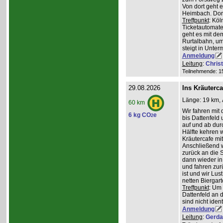
Von dort geht 
Heimbach. Dort
Treffpunkt
: Köl
Ticketautomate
geht es mit de
Rurtalbahn, u
steigt in Unte
Anmeldung
Leitung
:
Chris
Teilnehmende: 15 
29.08.2026
Ins Kräuterc
Länge: 19 km, 
60 km
Wir fahren mit 
6 kg CO
e
2
bis Dattenfeld
auf und ab dur
Hälfte kehren w
Kräutercafe mi
Anschließend 
zurück an die S
dann wieder in
und fahren zur
ist und wir Lu
netten Biergar
Treffpunkt
: Um
Dattenfeld an d
sind nicht ident
Anmeldung
Leitung
:
Gerda