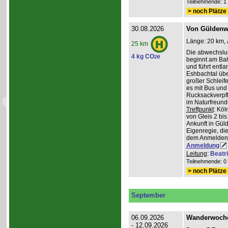
Teilnehmende: 1 /
> noch Plätze 
30.08.2026
Von Güldenwe
Länge: 20 km, 
25 km
Die abwechslu
4 kg CO
e
2
beginnt am Ba
und führt entl
Eshbachtal üb
großer Schleife
es mit Bus und
Rucksackverpfl
im Naturfreun
Treffpunkt
: Köl
von Gleis 2 bis
Ankunft in Gül
Eigenregie, die
dem Anmelden
Anmeldung
Leitung
:
Beatr
Teilnehmende: 0 /
> noch Plätze 
September
06.09.2026
Wanderwoche 
- 12.09.2026