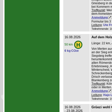
Griesberg in 
bei Kommern mi
Treffpunkt
: Wei
dem Anmelden
Anmeldung
Formular bis 3 
Leitung
:
Ute Fr
Teilnehmende: 18 
16.08.2026
Auf dem Hol
Länge: 22 km, 
50 km
Von Merten aus
6 kg CO
e
2
an der Sieg ent
Siegsteig treff
herunterkommt.
alten Römerstr
Erlebnisweg ‚H
Winterscheid, 
Schreckenberg 
Drisch verlass
Blankenberg z
Treffpunkt
: Köl
oder in Merten
Anmeldung
Leitung
:
Hajo 
Teilnehmende: 19 
16.08.2026
Grüezi wohl
- 23.08.2026