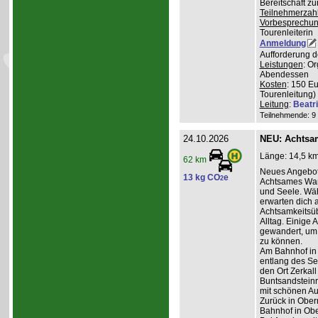
Bereitschaft z
Teilnehmerzah
Vorbesprechu
Tourenleiterin
Anmeldung
Aufforderung d
Leistungen
: O
Abendessen
Kosten
: 150 E
Tourenleitung)
Leitung
:
Beatr
Teilnehmende: 9 /
24.10.2026
NEU: Achtsa
Länge: 14,5 km
62 km
Neues Angebot
13 kg CO
e
2
Achtsames Wand
und Seele. Wä
erwarten dich
Achtsamkeitsüb
Alltag. Einige 
gewandert, um
zu können.
Am Bahnhof in
entlang des Se
den Ort Zerkall
Buntsandsteinr
mit schönen Au
Zurück in Ober
Bahnhof in Obe