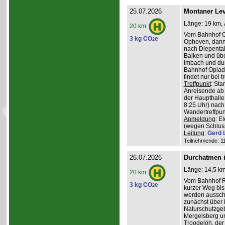
25.07.2026
Montaner Lev
Länge: 19 km, 
20 km
Vom Bahnhof O
3 kg CO
e
2
Ophoven, dann 
nach Diepental
Balken und üb
Imbach und du
Bahnhof Oplade
findet nur bei 
Treffpunkt
: Sta
Anreisende ab 
der Haupthalle
8:25 Uhr) nach
Wandertreffpun
Anmeldung
: E
(wegen Schlus
Leitung
:
Gerd 
Teilnehmende: 11 
26.07.2026
Durchatmen i
Länge: 14,5 km
20 km
Vom Bahnhof Rö
3 kg CO
e
2
kurzer Weg bis 
werden ausschl
zunächst über 
Naturschutzge
Mergelsberg u
Troodelöh, der