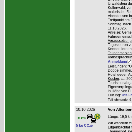
Urwaldsteig du
Kellerwald, ve
malerische Fa
Abendessen in 
Treffpunkt am 
Sonntag, nach
11.10.2026.
Anreise: Gemei
Fahrgemeinscha
Voraussetzung
Tagestouren vo
Kennen lernen 
Teilnehmerzah
Vorbesprechu
Anmeldung
Leistungen
: *
Doppelzimmer, 
Hotel gegen Au
Kosten
: ca. 20
Tourismusabgab
Eigenverpfleg
in Höhe von Eu
Leitung
:
Ute Fr
Teilnehmende: 9 /
10.10.2026
Von Altenber
Länge: 19,5 km
18 km
Wir wandern z
5 kg CO
e
2
Eifgenbachtal 
Thomashof, st