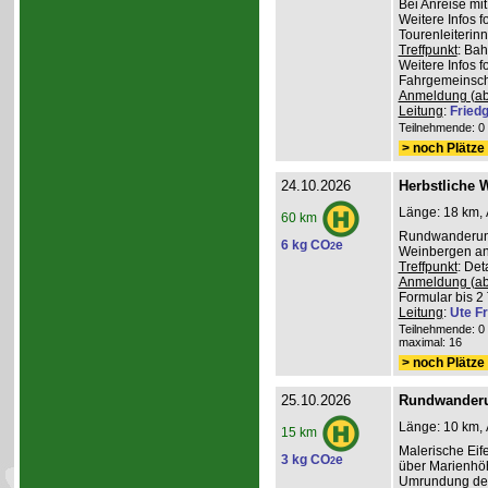
Bei Anreise mi
Weitere Infos 
Tourenleiterin
Treffpunkt
: Ba
Weitere Infos 
Fahrgemeinscha
Anmeldung (ab
Leitung
:
Friedg
Teilnehmende: 0 /
> noch Plätze 
24.10.2026
Herbstliche 
Länge: 18 km, 
60 km
Rundwanderung
6 kg CO
e
2
Weinbergen an 
Treffpunkt
: De
Anmeldung (ab
Formular bis 2 
Leitung
:
Ute Fr
Teilnehmende: 0 /
maximal: 16
> noch Plätze 
25.10.2026
Rundwanderu
Länge: 10 km, 
15 km
Malerische Ei
3 kg CO
e
2
über Marienhöh
Umrundung de