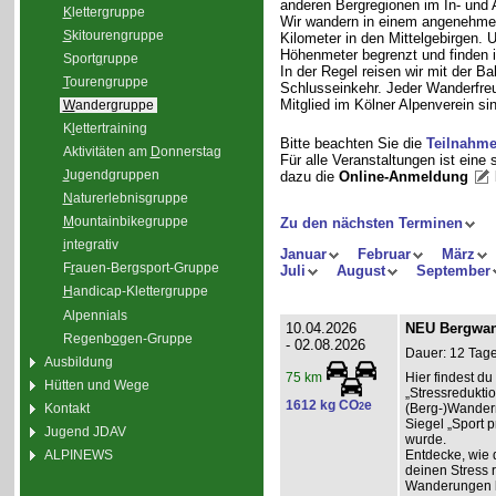
anderen Bergregionen im In- und
K
lettergruppe
Wir wandern in einem angenehme
S
kitourengruppe
Kilometer in den Mittelgebirgen.
Höhenmeter begrenzt und finden i
Sport
g
ruppe
In der Regel reisen wir mit der 
T
ourengruppe
Schlusseinkehr. Jeder Wanderfreu
Mitglied im Kölner Alpenverein sin
W
andergruppe
K
l
ettertraining
Bitte beachten Sie die
Teilnahm
Aktivitäten am
D
onnerstag
Für alle Veranstaltungen ist eine
J
ugendgruppen
dazu die
Online-Anmeldung
N
aturerlebnisgruppe
M
ountainbikegruppe
Zu den nächsten Terminen
i
ntegrativ
Januar
Februar
März
F
r
auen-Bergsport-Gruppe
Juli
August
September
H
andicap-Klettergruppe
Alpennials
10.04.2026
NEU Bergwand
Regenb
o
gen-Gruppe
- 02.08.2026
Dauer: 12 Tage
Ausbildung
Hier findest 
75 km
Hütten und Wege
„Stressredukti
1612 kg CO
e
Kontakt
2
(Berg-)Wander
Siegel „Sport p
Jugend JDAV
wurde.
ALPINEWS
Entdecke, wie 
deinen Stress 
Wanderungen l