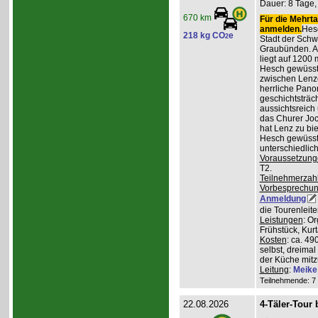
Dauer: 8 Tage, 
670 km
Für die Mehrta
anmelden.
Hesc
218 kg CO
e
2
Stadt der Schw
Graubünden. A
liegt auf 1200
Hesch gewüsst:
zwischen Lenz
herrliche Pan
geschichtsträc
aussichtsreich
das Churer Joc
hat Lenz zu bie
Hesch gewüsst:
unterschiedlic
Voraussetzung
T2.
Teilnehmerzah
Vorbesprechu
Anmeldung
die Tourenleit
Leistungen
: O
Frühstück, Kur
Kosten
: ca. 4
selbst, dreimal
der Küche mitz
Leitung
:
Meike
Teilnehmende: 7 /
22.08.2026
4-Täler-Tour 