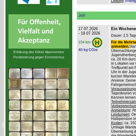
Leitung
:
Friedg
Juli
17.07.2026
Ein Wochene
- 19.07.2026
Dauer: 2,5 Tag
Für die Mehrta
154 km
anmelden.
Stan
40 kg CO
e
2
Übernachtunge
Erklärung des Kölner Alpenvereins
Jugendherber
Positionierung gegen Extremismus
ca. 20 Km durc
in Lokalen vor 
Treffpunkt am 
Uhr in der Jug
kurzen Wander
Anreise: Gemei
Fahrgemeinscha
Voraussetzung
Tagestouren vo
Kennen lernen 
Teilnehmerzah
Vorbesprechu
Anmeldung
: A
Leistungen
: O
Halbpension in
Kosten
: ca. 15
Umlage Wanderl
Überweisung d
die Wanderleite