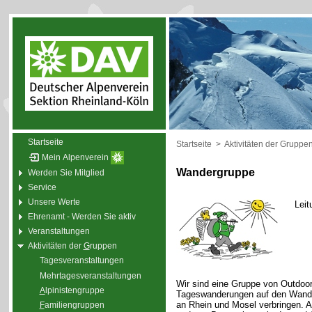
Startseite
Startseite
>
Aktivitäten der Gruppe
Mein Alpenverein
Wandergruppe
Werden Sie Mitglied
Service
Unsere Werte
Leit
Ehrenamt - Werden Sie aktiv
Veranstaltungen
Aktivitäten der
G
ruppen
Tagesveranstaltungen
Mehrtagesveranstaltungen
Wir sind eine Gruppe von Outdoor
A
lpinistengruppe
Tageswanderungen auf den Wande
an Rhein und Mosel verbringen. 
F
amiliengruppen