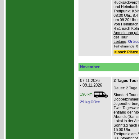
Rucksackverpfl
und Heimbach 
Treffpunkt
: Köl
08:30 Uhr., 8.4
um 09.20 Uhr m
Von Heimbach 1
RE1 nach Köln,
Anmeldung (ab
der Tour
Leitung
:
Ortru
Teilnehmende: 0 /
> noch Plätze 
November
07.11.2026
2-Tages-Tour 
- 08.11.2026
Dauer: 2 Tage,
190 km
Standort-Tour 
Doppelzimmern
29 kg CO
e
2
Jugendherberge
Zwei Tageswan
entlang der Mos
Abends (Samsta
Lokal in der Alt
Sonntag nach d
15.00 Uhr.
Treffpunkt am 
Hauptbahnhof (