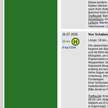
Etwas breiter
Rather Weiher. 
nach Köln-Rath
Bahnhof Köln-M
Treffpunkt
: Bah
Anmeldung
: E
Leitung
:
Marti
Teilnehmende: 12 
26.07.2026
Von Schaber
Länge: 18 km, 
35 km
Die abwechslu
4 kg CO
e
2
beginnt am Bah
und Ab führt s
Müngsten, an 
Papiermühle na
Wuppertaler Se
Naturpark Ber
entlang bis kur
Höhe folgen wi
Unterburg. Der
Forstwegen.
Eine Schlussein
halbstündlich 
Bitte denkt an
Treffpunkt
: Köl
08:05 Uhr. Abfa
Abfahrt um 8:5
in Eigenregie. 