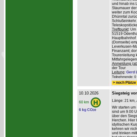
und hinab ins L
Staumauer der 
weiter zum Koc
Dhünntal zurüc
Schlußeinkehr.
Teleskopstöck
Treffpunkt
: Um
51519 Odenthal
Hauptbahnhof K
(Domseite) emp
Leverkusen-Man
Finanzamt; dor
Tourenleitung 
Mitfahrgelegen
Anmeldung (ab
der Tour
Leitung
:
Gerd 
Teilnehmende: 0 /
> noch Plätze 
10.10.2026
Siegsteig vo
Länge: 21 km, 
60 km
Wir starten um
6 kg CO
e
2
sind um 9.00 Uh
über den Siegs
Herchen. Hier 
idyllischen Ku
kehren wir nich
und trinken mit