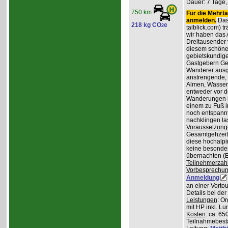
Dauer: 7 Tage,
750 km
Für die Mehrta
anmelden.
Das 
218 kg CO
e
2
talblick.com) t
wir haben das 
Dreitausender v
diesem schöne
gebietskundig
Gastgebern Ger
Wanderer ausge
anstrengende, 
Almen, Wasserf
entweder vor d
Wanderungen lo
einem zu Fuß i
noch entspannt
nachklingen la
Voraussetzung
Gesamtgehzeiten
diese hochalpi
keine besonder
übernachten (E
Teilnehmerzah
Vorbesprechu
Anmeldung
an einer Vortou
Details bei de
Leistungen
: O
mit HP inkl. L
Kosten
: ca. 65
Teilnahmebest