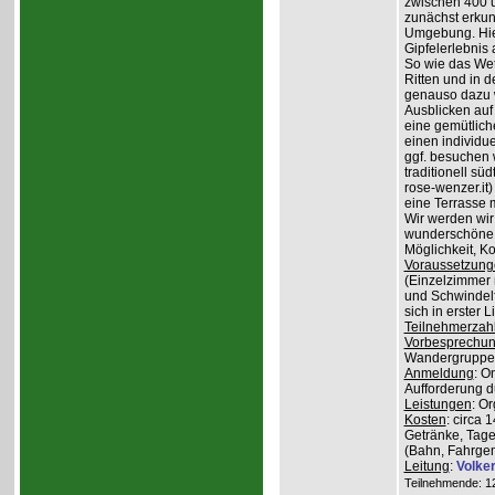
zwischen 400 
zunächst erkun
Umgebung. Hier
Gipfelerlebnis
So wie das Wet
Ritten und in 
genauso dazu w
Ausblicken auf
eine gemütlich
einen individu
ggf. besuchen
traditionell sü
rose-wenzer.it
eine Terrasse 
Wir werden wir
wunderschöne 
Möglichkeit, K
Voraussetzung
(Einzelzimmer n
und Schwindelfr
sich in erster 
Teilnehmerzah
Vorbesprechu
Wandergruppe o
Anmeldung
: O
Aufforderung du
Leistungen
: O
Kosten
: circa 
Getränke, Tage
(Bahn, Fahrge
Leitung
:
Volke
Teilnehmende: 12 