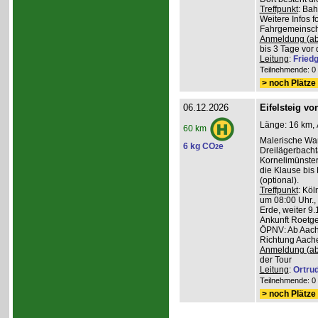
Treffpunkt
: Ba
Weitere Infos 
Fahrgemeinscha
Anmeldung (ab
bis 3 Tage vor 
Leitung
:
Friedg
Teilnehmende: 0 /
> noch Plätze 
06.12.2026
Eifelsteig v
Länge: 16 km, 
60 km
Malerische Wa
6 kg CO
e
2
Dreilägerbacht
Kornelimünster
die Klause bis
(optional).
Treffpunkt
: Köl
um 08:00 Uhr.,
Erde, weiter 9
Ankunft Roetge
ÖPNV: Ab Aach
Richtung Aache
Anmeldung (ab
der Tour
Leitung
:
Ortru
Teilnehmende: 0 /
> noch Plätze 