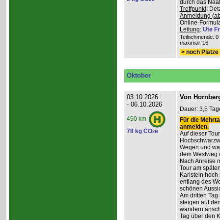
durch das Naafb
Treffpunkt
: De
Anmeldung (ab
Online-Formula
Leitung
:
Ute Fr
Teilnehmende: 0 /
maximal: 16
> noch Plätze 
Oktober
03.10.2026
Von Hornberg
- 06.10.2026
Dauer: 3,5 Tag
450 km
Für die Mehrta
anmelden.
78 kg CO
e
2
Auf dieser Tour
Hochschwarzwa
Wegen und wan
dem Westweg 
Nach Anreise mi
Tour am späten
Karlstein hoch
entlang des W
schönen Aussic
Am dritten Tag 
steigen auf de
wandern anschl
Tag über den 