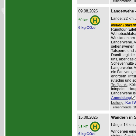
Teilnehmende: 16 
09.08.2026
Langerwehe -
Länge: 22 km, 
50 km
Neuer Tourenle
6 kg CO
e
2
Rundtour (Eife
Wehebachtalsp
Wir starten am
Langerwehe. A
sehenswerten L
Talsperre und 
Damit liegt die
uns, aber das g
Schevenhütte u
Langerwehe. Ve
ein Fan von ge
erfordern Trit
rutschig und s
Treffpunkt
: Kö
Infopoint - Hau
Langerwehe ist
Anmeldung
Leitung
:
Karl W
Teilnehmende: 10 
15.08.2026
Wandern in St
Länge: 14 km, 
51 km
Wir gehen ein
6 kg CO
e
2
einigen Abschni