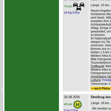
Länge: 15 km, 
70 km
Neues Angebot
14 kg CO
e
2
Achtsames Wand
und Seele. Wä
erwarten dich
Achtsamkeitsüb
Alltag. Einige 
gewandert, um
zu können.
Im Nationalpar
steigen ins Ta
erreichen. Gel
können uns in 
letzten 1,5 km 
Weitere Infos 
Bitte Fahrgeme
Tourenleiterin
Treffpunkt
: Ba
Weitere Infos 
Fahrgemeinscha
Anmeldung (ab
Leitung
:
Friedg
Teilnehmende: 0 /
> noch Plätze 
26.09.2026
Streifzug du
Länge: 18 km, 
40 km
. Wir werden a
5 kg CO
e
2