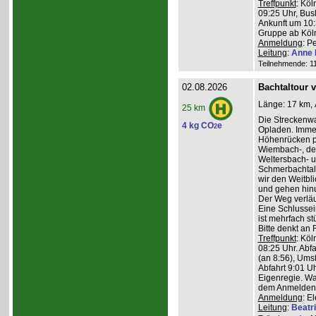
Treffpunkt
: Köl
09:25 Uhr, Bus
Ankunft um 10:3
Gruppe ab Köln
Anmeldung
: P
Leitung
:
Anne 
Teilnehmende: 11 
02.08.2026
Bachtaltour 
Länge: 17 km, 
25 km
Die Streckenw
4 kg CO
e
2
Opladen. Imme
Höhenrücken pa
Wiembach-, des
Weltersbach- u
Schmerbachtal
wir den Weitbl
und gehen hinu
Der Weg verläu
Eine Schlussein
ist mehrfach st
Bitte denkt an
Treffpunkt
: Köl
08:25 Uhr. Abf
(an 8:56), Ums
Abfahrt 9:01 Uh
Eigenregie. Wa
dem Anmelden
Anmeldung
: E
Leitung
:
Beatr