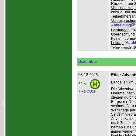
Rückkehr am So
Voraussetzung
circa 21 km u
Teilnehmerzah
Vorbesprechu
Anmeldung
Leistungen
: O
Übernachtung 
Kosten
: 50 Eur
Leitung
:
Matth
Teilnehmende: 16 
Dezember
05.12.2026
Eifel: Adve
Länge: 14 km, 
62 km
Die Adventswa
7 kg CO
e
2
Obermaubach. 
steigen durch 
Bergstein. Dort
schönen Blick 
Wetterlage paus
Selbstmitgebra
Adventskaffee.
nach Zerkall, 
bergan zur Bun
immer wieder m
Dort besteht di