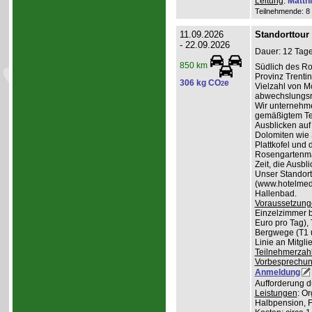
Leitung
:
Matth
Teilnehmende: 8 /
11.09.2026
Standorttour
- 22.09.2026
Dauer: 12 Tage
850 km
Südlich des Ro
Provinz Trentin
306 kg CO
e
2
Vielzahl von Mö
abwechslungsr
Wir unternehme
gemäßigtem Te
Ausblicken auf
Dolomiten wie 
Plattkofel und
Rosengartenma
Zeit, die Ausbl
Unser Standortq
(www.hotelmedil
Hallenbad.
Voraussetzung
Einzelzimmer b
Euro pro Tag), 
Bergwege (T1 un
Linie an Mitgl
Teilnehmerzah
Vorbesprechu
Anmeldung
Aufforderung d
Leistungen
: O
Halbpension, 