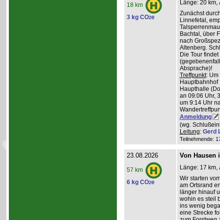
Länge: 20 km, 
18 km
Zunächst durch
3 kg CO
e
2
Linnefetal, em
Talsperrenmaue
Bachtal, über F
nach Großspez
Altenberg. Sch
Die Tour findet
(gegebenenfal
Absprache)!
Treffpunkt
: Um
Hauptbahnhof K
Haupthalle (Do
an 09:06 Uhr, 
um 9:14 Uhr na
Wandertreffpun
Anmeldung
(wg. Schlußein
Leitung
:
Gerd 
Teilnehmende: 17 
23.08.2026
Von Hausen i
Länge: 17 km, 
57 km
Wir starten v
6 kg CO
e
2
am Ortsrand en
länger hinauf 
wohin es steil 
ins wenig beg
eine Strecke fol
zum Forstweg z