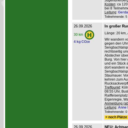
Jugendherberg
Kosten
: ca 12
bei 8 Teilneh
Leitung
:
Gerda
Teilnehmende: 5 /
26.09.2026
In großer Ru
Länge: 20 km, 
30 km
Wir wandern v
4 kg CO
e
2
gegen den Uhrz
Sengbachtalspe
rechtsseitig u
Abstecher übe
Burg. Von hier
und ein Stück 
dort wandern w
Sengbachtalsp
Staumauer. Von
kehren zum Au
Rucksackverpf
Treffpunkt
: Köl
08:55 Uhr, Bus
Raiffeisenplatz
Eigenregie, Wan
Anmeldung (ab
Leitung
:
Anne 
Teilnehmende: 0 /
> noch Plätze 
26.09.2026
NEU: Achtsa