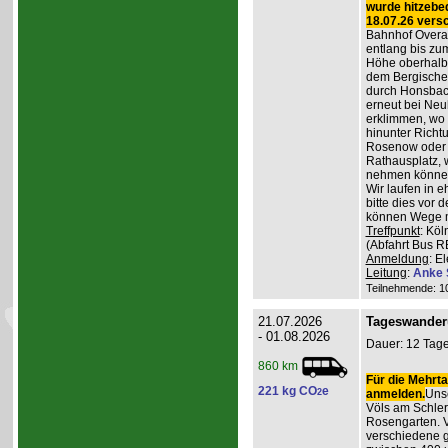
wurde hitzebe
18.07.26 vers
Bahnhof Overat
entlang bis zum
Höhe oberhalb 
dem Bergischen
durch Honsbac
erneut bei Neu
erklimmen, wo 
hinunter Richt
Rosenow oder d
Rathausplatz, 
nehmen könne
Wir laufen in 
bitte dies vor 
können Wege m
Treffpunkt
: Köl
(Abfahrt Bus R
Anmeldung
: E
Leitung
:
Anke 
Teilnehmende: 10 
21.07.2026
Tageswander
- 01.08.2026
Dauer: 12 Tage
860 km
Für die Mehrta
221 kg CO
e
2
anmelden.
Unse
Völs am Schler
Rosengarten. V
verschiedene 