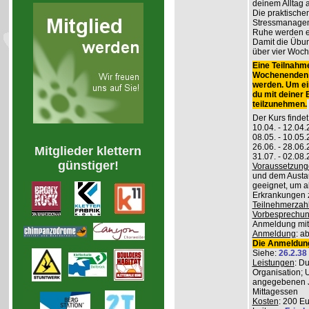
deinem Alltag
Die praktisch
Stressmanageme
Ruhe werden er
Damit die Übung
über vier Woch
Eine Teilnahme
Wochenenden m
werden. Um ei
du mit deiner
teilzunehmen.
Der Kurs findet
10.04. - 12.04
08.05. - 10.0
26.06. - 28.06
Mitglieder klettern
31.07. - 02.08
günstiger!
Voraussetzung
und dem Austau
geeignet, um a
Erkrankungen z
Teilnehmerzah
Vorbesprechu
Anmeldung mitg
Anmeldung
: a
Die Anmeldung
Siehe:
26.2.38
Leistungen
: D
Organisation; 
angegebenen J
Mittagessen
Kosten
: 200 E