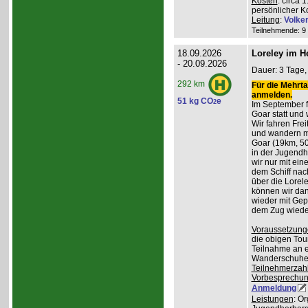
Kosten
: circa 
persönlicher K
Leitung
:
Volke
Teilnehmende: 9 /
18.09.2026
Loreley im H
- 20.09.2026
Dauer: 3 Tage, 
292 km
Für die Mehrta
anmelden.
51 kg CO
e
2
Im September f
Goar statt und 
Wir fahren Frei
und wandern m
Goar (19km, 50
in der Jugend
wir nur mit ei
dem Schiff nac
über die Lorel
können wir da
wieder mit Gep
dem Zug wiede
Voraussetzung
die obigen Tou
Teilnahme an e
Wanderschuhe
Teilnehmerzah
Vorbesprechu
Anmeldung
Leistungen
: O