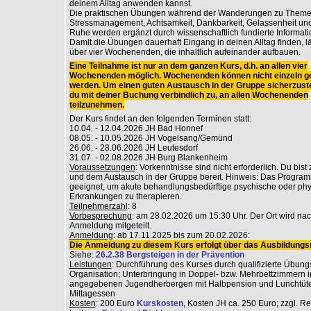
deinem Alltag anwenden kannst.
Die praktischen Übungen während der Wanderungen zu Theme
Stressmanagement, Achtsamkeit, Dankbarkeit, Gelassenheit und
Ruhe werden ergänzt durch wissenschaftlich fundierte Informati
Damit die Übungen dauerhaft Eingang in deinen Alltag finden, lä
über vier Wochenenden, die inhaltlich aufeinander aufbauen.
Eine Teilnahme ist nur an dem ganzen Kurs, d.h. an allen vier
Wochenenden möglich. Wochenenden können nicht einzeln g
werden. Um einen guten Austausch in der Gruppe sicherzuste
du mit deiner Buchung verbindlich zu, an allen Wochenenden
teilzunehmen.
Der Kurs findet an den folgenden Terminen statt:
10.04. - 12.04.2026 JH Bad Honnef
08.05. - 10.05.2026 JH Vogelsang/Gemünd
26.06. - 28.06.2026 JH Leutesdorf
31.07. - 02.08.2026 JH Burg Blankenheim
Voraussetzungen
: Vorkenntnisse sind nicht erforderlich. Du bist
und dem Austausch in der Gruppe bereit. Hinweis: Das Programm
geeignet, um akute behandlungsbedürftige psychische oder ph
Erkrankungen zu therapieren.
Teilnehmerzahl
: 8
Vorbesprechung
: am 28.02.2026 um 15:30 Uhr. Der Ort wird na
Anmeldung mitgeteilt.
Anmeldung
: ab 17.11.2025 bis zum 20.02.2026:
Die Anmeldung zu diesem Kurs erfolgt über das Ausbildungsr
Siehe:
26.2.38 Bergsteigen in der Prävention
Leistungen
: Durchführung des Kurses durch qualifizierte Übungs
Organisation; Unterbringung in Doppel- bzw. Mehrbettzimmern i
angegebenen Jugendherbergen mit Halbpension und Lunchtüt
Mittagessen
Kosten
: 200 Euro
Kurskosten
, Kosten JH ca. 250 Euro; zzgl. R