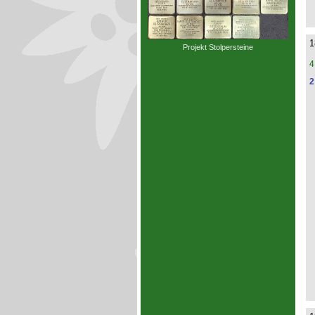
1
Projekt Stolpersteine
4
2