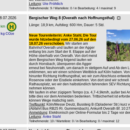
Leitung
:
Ute Fröhlich
Teilnehmende: 9 / Warteliste: 0 / in Bearbeitung: 4
/ maximal: 9
8.07.2026
Bergischer Weg 8 (Overath nach Hoffnungsthal)
Länge: 18,9 km, Aufstieg: 600 Hm, Dauer: 5 Std.
 km
 kg CO
e
2
Neue Tourenleiterin: Anke Stahl. Die Tour
wurde hitzebedingt vom 27.06.26 auf den
18.07.26 verschoben.
Wir starten am
Bahnhof Overath und laufen an der Agger
entlang bis zum Start der 8. Etappe auf der
Höhe oberhalb von Overath. Von dort meist
dem Bergischen Weg folgend laufen wir
durch Honsbach, überqueren die Agger
erneut bei Neuhonrath, um danach in stetigem Auf und Ab den L
erklimmen, wo wir einen schönen Weitblick auf Köln haben. Von 
hinunter Richtung Hoffnungsthal, wo wir zum Abschluss entwed
Rosenow oder der Eisdiele einkehren. Von dort sind wir schnell
Rathausplatz, wo wir den halbstündlich fahrenden SEV Richtun
nehmen können.
Wir laufen in eher zügigem Tempo (ca. 4,7-4,9km/h, außer bei An
bitte dies vor dem Anmelden bedenken. Trittsicherheit ist erforderl
können Wege matschig sein.
Treffpunkt
: Köln/Messe Deutz, Bussteig B (Opladener Str.) kurz v
(Abfahrt Bus RB25 Ri. Gummersbach), Ankunft Overath Bf. 10:27
Anmeldung
: Elektronisch per Online-Formular bis 2 Tage vor de
Leitung
:
Anke Stahl
Teilnehmende: 10 / Warteliste: 0 / in Bearbeitung: 0
/ maximal: 12