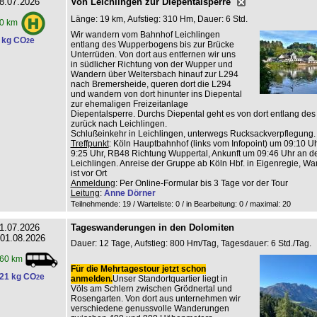
8.07.2026
Von Leichlingen zur Diepentalsperre
Länge: 19 km, Aufstieg: 310 Hm, Dauer: 6 Std.
0 km
Wir wandern vom Bahnhof Leichlingen
 kg CO
e
2
entlang des Wupperbogens bis zur Brücke
Unterrüden. Von dort aus entfernen wir uns
in südlicher Richtung von der Wupper und
Wandern über Weltersbach hinauf zur L294
nach Bremersheide, queren dort die L294
und wandern von dort hinunter ins Diepental
zur ehemaligen Freizeitanlage
Diepentalsperre. Durchs Diepental geht es von dort entlang de
zurück nach Leichlingen.
Schlußeinkehr in Leichlingen, unterwegs Rucksackverpflegung.
Treffpunkt
: Köln Hauptbahnhof (links vom Infopoint) um 09:10 Uhr
9:25 Uhr, RB48 Richtung Wuppertal, Ankunft um 09:46 Uhr an de
Leichlingen. Anreise der Gruppe ab Köln Hbf. in Eigenregie, Wan
ist vor Ort
Anmeldung
: Per Online-Formular bis 3 Tage vor der Tour
Leitung
:
Anne Dörner
Teilnehmende: 19 / Warteliste: 0 / in Bearbeitung: 0
/ maximal: 20
1.07.2026
Tageswanderungen in den Dolomiten
 01.08.2026
Dauer: 12 Tage, Aufstieg: 800 Hm/Tag, Tagesdauer: 6 Std./Tag.
60 km
Für die Mehrtagestour jetzt schon
21 kg CO
e
2
anmelden.
Unser Standortquartier liegt in
Völs am Schlern zwischen Grödnertal und
Rosengarten. Von dort aus unternehmen wir
verschiedene genussvolle Wanderungen