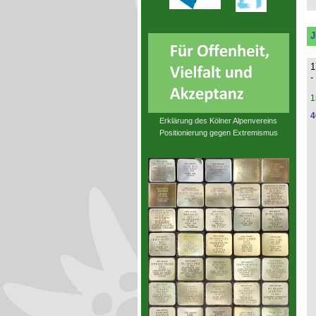
J
1
-
1
4
Erklärung des Kölner Alpenvereins
Positionierung gegen Extremismus