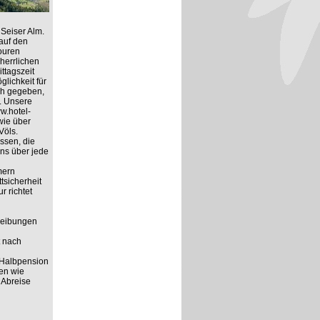
Seiser Alm.
auf den
ouren
herrlichen
ttagszeit
lichkeit für
ich gegeben,
. Unsere
ww.hotel-
wie über
Völs.
ssen, die
ns über jede
mern
tsicherheit
r richtet
hreibungen
t nach
 Halbpension
ten wie
 Abreise