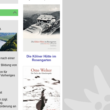
.
Die Kölner Hütte im
 nach einer
Rosengarten
 Bildung von
on für
 Vorheriges
it
 zzgl.
ng.
forderung an