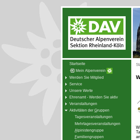
Startseite
St
Mein Alpenverein
W
Werden Sie Mitglied
Service
Unsere Werte
Ehrenamt - Werden Sie aktiv
Veranstaltungen
Aktivitäten der
G
ruppen
Tagesveranstaltungen
Mehrtagesveranstaltungen
Wi
A
lpinistengruppe
Ta
an
F
amiliengruppen