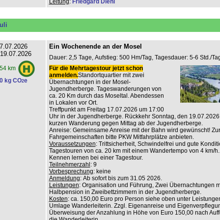
Leitung
:
Friedgard Diehl
uli
7.07.2026
Ein Wochenende an der Mosel
 19.07.2026
Dauer: 2,5 Tage, Aufstieg: 500 Hm/Tag, Tagesdauer: 5-6 Std./Tag
Für die Mehrtagestour jetzt schon
54 km
anmelden.
Standortquartier mit zwei
0 kg CO
e
2
Übernachtungen in der Mosel-
Jugendherberge. Tageswanderungen von
ca. 20 Km durch das Moseltal. Abendessen
in Lokalen vor Ort.
Treffpunkt am Freitag 17.07.2026 um 17:00
Uhr in der Jugendherberge. Rückkehr Sonntag, den 19.07.2026
kurzen Wanderung gegen Mittag ab der Jugendherberge.
Anreise: Gemeinsame Anreise mit der Bahn wird gewünscht! Zur
Fahrgemeinschaften bitte PKW Mitfahrplätze anbieten.
Voraussetzungen
: Trittsicherheit, Schwindelfrei und gute Konditi
Tagestouren von ca. 20 km mit einem Wandertempo von 4 km/h.
Kennen lernen bei einer Tagestour.
Teilnehmerzahl
: 9
Vorbesprechung
: keine
Anmeldung
: Ab sofort bis zum 31.05 2026.
Leistungen
: Organisation und Führung, Zwei Übernachtungen m
Halbpension in Zweibettzimmern in der Jugendherberge.
Kosten
: ca. 150,00 Euro pro Person siehe oben unter Leistungen
Umlage Wanderleiterin. Zzgl. Eigenanreise und Eigenverpflegu
Überweisung der Anzahlung in Höhe von Euro 150,00 nach Auf
die Wanderleiterin.