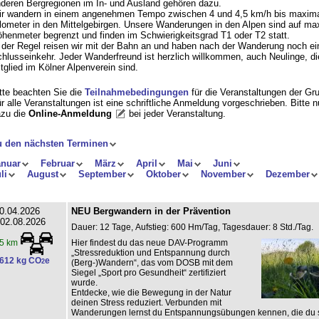
deren Bergregionen im In- und Ausland gehören dazu.
r wandern in einem angenehmen Tempo zwischen 4 und 4,5 km/h bis maxima
lometer in den Mittelgebirgen. Unsere Wanderungen in den Alpen sind auf ma
henmeter begrenzt und finden im Schwierigkeitsgrad T1 oder T2 statt.
 der Regel reisen wir mit der Bahn an und haben nach der Wanderung noch ei
hlusseinkehr. Jeder Wanderfreund ist herzlich willkommen, auch Neulinge, di
tglied im Kölner Alpenverein sind.
tte beachten Sie die
Teilnahmebedingungen
für die Veranstaltungen der Gr
r alle Veranstaltungen ist eine schriftliche Anmeldung vorgeschrieben. Bitte 
zu die
Online-Anmeldung
bei jeder Veranstaltung
.
u den nächsten Terminen
anuar
Februar
März
April
Mai
Juni
li
August
September
Oktober
November
Dezember
0.04.2026
NEU Bergwandern in der Prävention
 02.08.2026
Dauer: 12 Tage, Aufstieg: 600 Hm/Tag, Tagesdauer: 8 Std./Tag.
Hier findest du das neue DAV-Programm
5 km
„Stressreduktion und Entspannung durch
612 kg CO
e
2
(Berg-)Wandern“, das vom DOSB mit dem
Siegel „Sport pro Gesundheit“ zertifiziert
wurde.
Entdecke, wie die Bewegung in der Natur
deinen Stress reduziert. Verbunden mit
Wanderungen lernst du Entspannungsübungen kennen, die du s