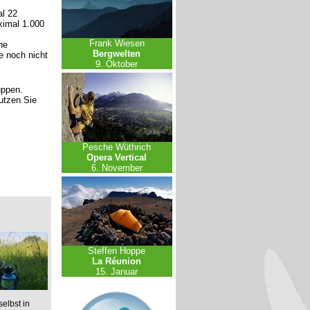
l 22
ximal 1.000
Frank Wiesen
ne
Bergwelten
e noch nicht
9. Oktober
uppen.
nutzen Sie
Pesche Wüthrich
Opera Vertical
6. November
Steffen Hoppe
La Réunion
15. Januar
elbst in