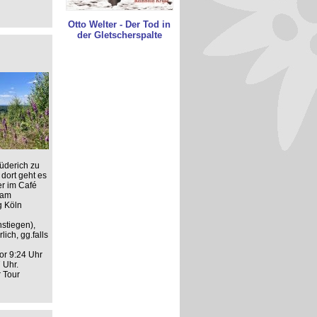
Otto Welter - Der Tod in
der Gletscherspalte
üderich zu
dort geht es
er im Café
 am
g Köln
stiegen),
ich, gg.falls
or 9:24 Uhr
 Uhr.
r Tour