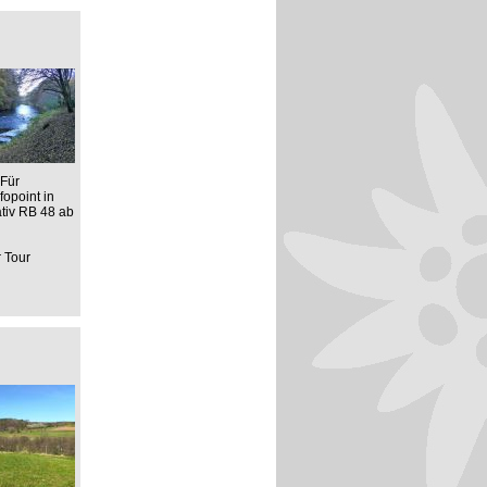
 Für
opoint in
ativ RB 48 ab
r Tour