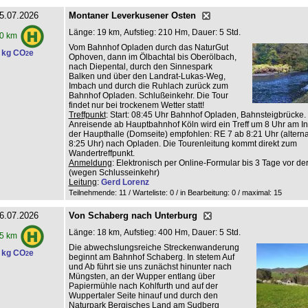
5.07.2026
Montaner Leverkusener Osten
Länge: 19 km, Aufstieg: 210 Hm, Dauer: 5 Std.
0 km
Vom Bahnhof Opladen durch das NaturGut
 kg CO
e
2
Ophoven, dann im Ölbachtal bis Oberölbach,
nach Diepental, durch den Sinnespark
Balken und über den Landrat-Lukas-Weg,
Imbach und durch die Ruhlach zurück zum
Bahnhof Opladen. Schlußeinkehr. Die Tour
findet nur bei trockenem Wetter statt!
Treffpunkt
: Start: 08:45 Uhr Bahnhof Opladen, Bahnsteigbrücke.
Anreisende ab Hauptbahnhof Köln wird ein Treff um 8 Uhr am Inf
der Haupthalle (Domseite) empfohlen: RE 7 ab 8:21 Uhr (altern
8:25 Uhr) nach Opladen. Die Tourenleitung kommt direkt zum
Wandertreffpunkt.
Anmeldung
: Elektronisch per Online-Formular bis 3 Tage vor de
(wegen Schlusseinkehr)
Leitung
:
Gerd Lorenz
Teilnehmende: 11 / Warteliste: 0 / in Bearbeitung: 0
/ maximal: 15
6.07.2026
Von Schaberg nach Unterburg
Länge: 18 km, Aufstieg: 400 Hm, Dauer: 5 Std.
5 km
Die abwechslungsreiche Streckenwanderung
 kg CO
e
2
beginnt am Bahnhof Schaberg. In stetem Auf
und Ab führt sie uns zunächst hinunter nach
Müngsten, an der Wupper entlang über
Papiermühle nach Kohlfurth und auf der
Wuppertaler Seite hinauf und durch den
Naturpark Bergisches Land am Sudberg