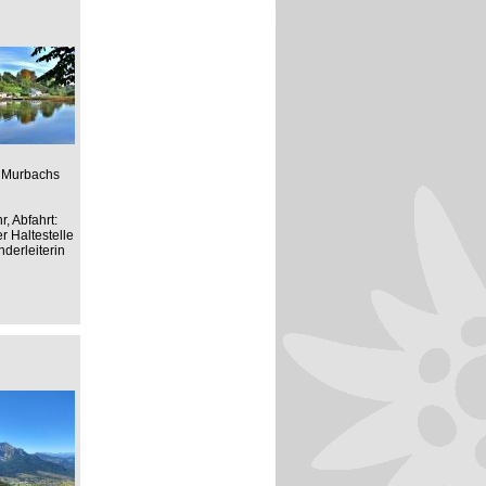
s Murbachs
, Abfahrt:
r Haltestelle
derleiterin