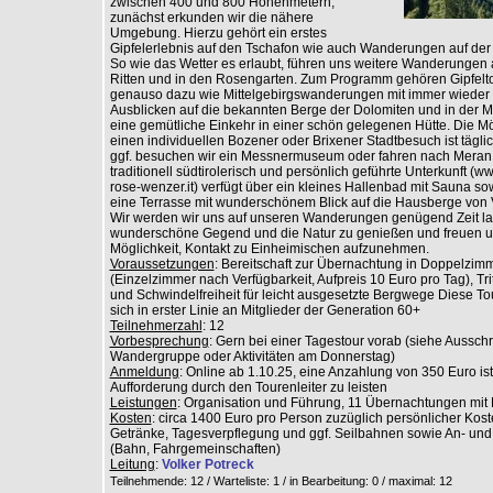
zwischen 400 und 800 Höhenmetern,
zunächst erkunden wir die nähere
Umgebung. Hierzu gehört ein erstes
Gipfelerlebnis auf den Tschafon wie auch Wanderungen auf der 
So wie das Wetter es erlaubt, führen uns weitere Wanderungen 
Ritten und in den Rosengarten. Zum Programm gehören Gipfelt
genauso dazu wie Mittelgebirgswanderungen mit immer wieder 
Ausblicken auf die bekannten Berge der Dolomiten und in der Mi
eine gemütliche Einkehr in einer schön gelegenen Hütte. Die Mög
einen individuellen Bozener oder Brixener Stadtbesuch ist tägl
ggf. besuchen wir ein Messnermuseum oder fahren nach Meran
traditionell südtirolerisch und persönlich geführte Unterkunft (w
rose-wenzer.it) verfügt über ein kleines Hallenbad mit Sauna so
eine Terrasse mit wunderschönem Blick auf die Hausberge von 
Wir werden wir uns auf unseren Wanderungen genügend Zeit la
wunderschöne Gegend und die Natur zu genießen und freuen u
Möglichkeit, Kontakt zu Einheimischen aufzunehmen.
Voraussetzungen
: Bereitschaft zur Übernachtung in Doppelzim
(Einzelzimmer nach Verfügbarkeit, Aufpreis 10 Euro pro Tag), Trit
und Schwindelfreiheit für leicht ausgesetzte Bergwege Diese Tou
sich in erster Linie an Mitglieder der Generation 60+
Teilnehmerzahl
: 12
Vorbesprechung
: Gern bei einer Tagestour vorab (siehe Aussc
Wandergruppe oder Aktivitäten am Donnerstag)
Anmeldung
: Online ab 1.10.25, eine Anzahlung von 350 Euro is
Aufforderung durch den Tourenleiter zu leisten
Leistungen
: Organisation und Führung, 11 Übernachtungen mit
Kosten
: circa 1400 Euro pro Person zuzüglich persönlicher Kos
Getränke, Tagesverpflegung und ggf. Seilbahnen sowie An- und
(Bahn, Fahrgemeinschaften)
Leitung
:
Volker Potreck
Teilnehmende: 12 / Warteliste: 1 / in Bearbeitung: 0
/ maximal: 12