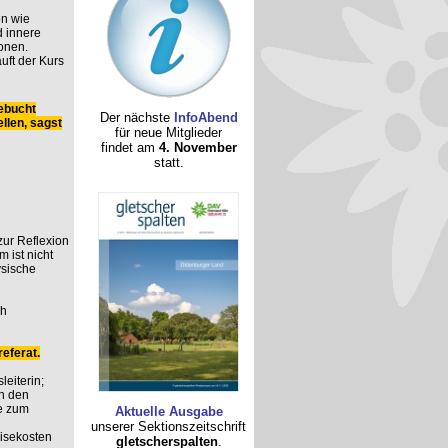
n wie
 innere
onen.
uft der Kurs
ebucht
Der nächste
InfoAbend
llen, sagst
für neue Mitglieder
findet am
4. November
statt.
 zur Reflexion
 ist nicht
ysische
ch
eferat.
leiterin;
n den
e zum
Aktuelle Ausgabe
unserer Sektionszeitschrift
eisekosten
gletscherspalten
.