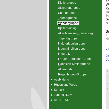
an
K
lettergruppe
Wi
S
kitourengruppe
Ki
Hö
Sport
g
ruppe
In
T
ourengruppe
Sc
Mi
W
andergruppe
K
l
ettertraining
Bi
Aktivitäten am
D
onnerstag
Fü
J
ugendgruppen
da
N
aturerlebnisgruppe
M
ountainbikegruppe
Z
i
ntegrativ
J
F
r
auen-Bergsport-Gruppe
Ju
H
andicap-Klettergruppe
Alpennials
1
Regenb
o
gen-Gruppe
-
Ausbildung
7
Hütten und Wege
1
Kontakt
Jugend JDAV
ALPINEWS