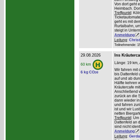
Von dort geht 
Heimbach. Dort
Treffpunkt
: Köl
Ticketautomate
geht es mit de
Rurtalbahn, u
steigt in Unte
Anmeldung
Leitung
:
Chris
Teilnehmende: 15 
29.08.2026
Ins Kräuterc
Länge: 19 km, 
60 km
Wir fahren mit 
6 kg CO
e
2
bis Dattenfeld
auf und ab dur
Hälfte kehren w
Kräutercafe mi
Anschließend 
zurück an die S
dann wieder in
und fahren zur
ist und wir Lu
netten Biergar
Treffpunkt
: Um
Dattenfeld an d
sind nicht ident
Anmeldung
Leitung
:
Gerda