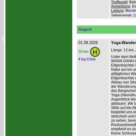
Treffpunkt
: Bah
Anmeldung
: E
Leitung
:
Marti
Teilnehmende: 12 
August
01.08.2026
Yoga-Wanderu
Länge: 12 km, 
30 km
Unter dem Mo
4 kg CO
e
2
WANN DANN be
Eifgenbachtal 
Natur auf ein 
alltägliches W
Eifgenbachtal a
Abbau von Stre
der Wanderung 
des Bergischen
Yoga (Atemübun
Augenblick leb
abbauen. Wir l
Stille auf die
begleitet uns 
streicheln und
zu sehen, bevo
Rucksackverpfle
empfiehlt es si
Keine Schluss