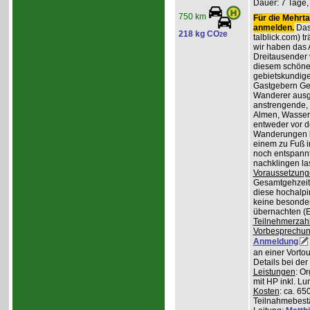
Dauer: 7 Tage,
750 km
Für die Mehrta
anmelden.
Das 
218 kg CO
e
2
talblick.com) t
wir haben das 
Dreitausender v
diesem schöne
gebietskundig
Gastgebern Ger
Wanderer ausge
anstrengende, 
Almen, Wasserf
entweder vor d
Wanderungen lo
einem zu Fuß i
noch entspannt
nachklingen la
Voraussetzung
Gesamtgehzeiten
diese hochalpi
keine besonder
übernachten (E
Teilnehmerzah
Vorbesprechu
Anmeldung
an einer Vortou
Details bei de
Leistungen
: O
mit HP inkl. L
Kosten
: ca. 65
Teilnahmebest