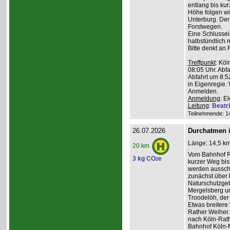
entlang bis kur
Höhe folgen wi
Unterburg. Der
Forstwegen.
Eine Schlussein
halbstündlich 
Bitte denkt an
Treffpunkt
: Köl
08:05 Uhr. Abfa
Abfahrt um 8:5
in Eigenregie. 
Anmelden.
Anmeldung
: E
Leitung
:
Beatr
Teilnehmende: 14 
26.07.2026
Durchatmen i
Länge: 14,5 km
20 km
Vom Bahnhof Rö
3 kg CO
e
2
kurzer Weg bis 
werden ausschl
zunächst über 
Naturschutzge
Mergelsberg u
Troodelöh, der
Etwas breiter
Rather Weiher. 
nach Köln-Rath
Bahnhof Köln-M