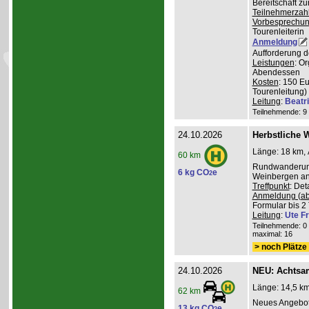
Bereitschaft z
Teilnehmerzah
Vorbesprechu
Tourenleiterin
Anmeldung
Aufforderung d
Leistungen
: O
Abendessen
Kosten
: 150 E
Tourenleitung)
Leitung
:
Beatr
Teilnehmende: 9 /
24.10.2026
Herbstliche 
Länge: 18 km, 
60 km
Rundwanderung
6 kg CO
e
2
Weinbergen an 
Treffpunkt
: De
Anmeldung (ab
Formular bis 2 
Leitung
:
Ute Fr
Teilnehmende: 0 /
maximal: 16
> noch Plätze 
24.10.2026
NEU: Achtsa
Länge: 14,5 km
62 km
Neues Angebot
13 kg CO
e