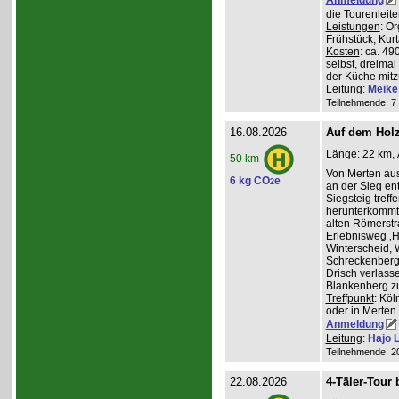
die Tourenleit
Leistungen
: O
Frühstück, Kur
Kosten
: ca. 4
selbst, dreimal
der Küche mitz
Leitung
:
Meike
Teilnehmende: 7 /
16.08.2026
Auf dem Hol
Länge: 22 km, 
50 km
Von Merten aus
6 kg CO
e
2
an der Sieg ent
Siegsteig treff
herunterkommt.
alten Römerstr
Erlebnisweg ‚H
Winterscheid, 
Schreckenberg 
Drisch verlass
Blankenberg z
Treffpunkt
: Köl
oder in Merten
Anmeldung
Leitung
:
Hajo 
Teilnehmende: 20 
22.08.2026
4-Täler-Tour 