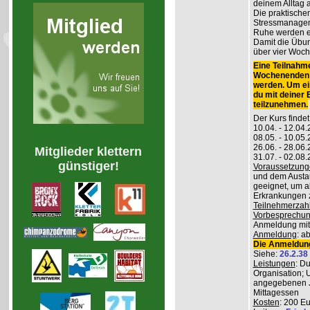
deinem Alltag
Die praktisch
Stressmanageme
Ruhe werden er
Damit die Übung
über vier Woch
Eine Teilnahme
Wochenenden m
werden. Um ei
du mit deiner
teilzunehmen.
Der Kurs findet
10.04. - 12.04
08.05. - 10.0
26.06. - 28.06
Mitglieder klettern
31.07. - 02.08
günstiger!
Voraussetzung
und dem Austau
geeignet, um a
Erkrankungen z
Teilnehmerzah
Vorbesprechu
Anmeldung mitg
Anmeldung
: a
Die Anmeldung
Siehe:
26.2.38
Leistungen
: D
Organisation; 
angegebenen J
Mittagessen
Kosten
: 200 E