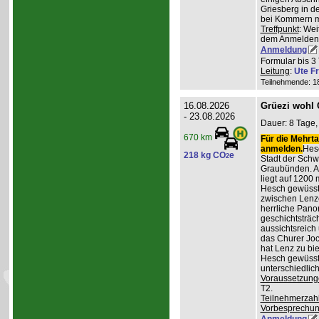
Griesberg in 
bei Kommern mi
Treffpunkt
: Wei
dem Anmelden
Anmeldung
Formular bis 3 
Leitung
:
Ute Fr
Teilnehmende: 18 
16.08.2026
Grüezi wohl
- 23.08.2026
Dauer: 8 Tage, 
670 km
Für die Mehrta
anmelden.
Hesc
218 kg CO
e
2
Stadt der Schw
Graubünden. A
liegt auf 1200
Hesch gewüsst:
zwischen Lenz
herrliche Pan
geschichtsträc
aussichtsreich
das Churer Joc
hat Lenz zu bie
Hesch gewüsst:
unterschiedlic
Voraussetzung
T2.
Teilnehmerzah
Vorbesprechu
Anmeldung