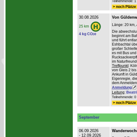
Teilnehmende: 1 /
> noch Plätze 
30.08.2026
Von Güldenwe
Länge: 20 km, 
25 km
Die abwechslu
4 kg CO
e
2
beginnt am Ba
und führt entl
Eshbachtal üb
großer Schleife
es mit Bus und
Rucksackverpfl
im Naturfreun
Treffpunkt
: Köl
von Gleis 2 bis
Ankunft in Gül
Eigenregie, die
dem Anmelden
Anmeldung
Leitung
:
Beatr
Teilnehmende: 0 /
> noch Plätze 
September
06.09.2026
Wanderwoche 
- 12.09.2026