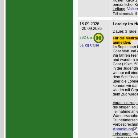
Kosten
: circa 
persönlicher K
Leitung
:
Volke
Teilnehmende: 9 /
18.09.2026
Loreley im H
- 20.09.2026
Dauer: 3 Tage, 
292 km
Für die Mehrta
anmelden.
51 kg CO
e
2
Im September f
Goar statt und 
Wir fahren Frei
und wandern m
Goar (19km, 50
in der Jugend
wir nur mit ei
dem Schiff nac
über die Lorel
können wir da
wieder mit Gep
dem Zug wiede
Voraussetzung
die obigen Tou
Teilnahme an e
Wanderschuhe
Teilnehmerzah
Vorbesprechu
Anmeldung
Leistungen
: O