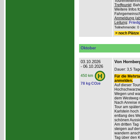
Tourenleiterin
Treffpunkt
: Ba
Weitere Infos 
Fahrgemeinscha
Anmeldung (ab
Leitung
:
Friedg
Teilnehmende: 0 /
> noch Plätze 
Oktober
03.10.2026
Von Hornberg
- 06.10.2026
Dauer: 3,5 Tag
450 km
Für die Mehrta
anmelden.
78 kg CO
e
2
Auf dieser Tour
Hochschwarzwa
Wegen und wan
dem Westweg 
Nach Anreise mi
Tour am späten
Karlstein hoch
entlang des W
schönen Aussic
Am dritten Tag 
steigen auf de
wandern anschl
Tag über den 