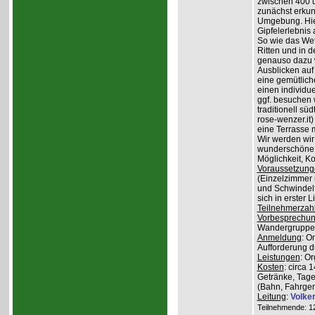
zwischen 400 
zunächst erkun
Umgebung. Hier
Gipfelerlebnis
So wie das Wet
Ritten und in 
genauso dazu w
Ausblicken auf
eine gemütlich
einen individu
ggf. besuchen
traditionell sü
rose-wenzer.it
eine Terrasse 
Wir werden wir
wunderschöne 
Möglichkeit, K
Voraussetzung
(Einzelzimmer n
und Schwindelfr
sich in erster 
Teilnehmerzah
Vorbesprechu
Wandergruppe o
Anmeldung
: O
Aufforderung du
Leistungen
: O
Kosten
: circa 
Getränke, Tage
(Bahn, Fahrge
Leitung
:
Volke
Teilnehmende: 12 