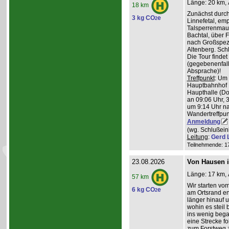
Länge: 20 km, 
18 km
Zunächst durch
3 kg CO
e
2
Linnefetal, em
Talsperrenmaue
Bachtal, über F
nach Großspez
Altenberg. Sch
Die Tour findet
(gegebenenfal
Absprache)!
Treffpunkt
: Um
Hauptbahnhof K
Haupthalle (Do
an 09:06 Uhr, 
um 9:14 Uhr na
Wandertreffpun
Anmeldung
(wg. Schlußein
Leitung
:
Gerd 
Teilnehmende: 17 
23.08.2026
Von Hausen i
Länge: 17 km, 
57 km
Wir starten v
6 kg CO
e
2
am Ortsrand en
länger hinauf 
wohin es steil 
ins wenig beg
eine Strecke fol
zum Forstweg z