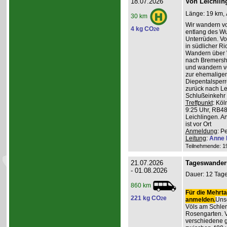
18.07.2026
Von Leichlin
Länge: 19 km, 
30 km
Wir wandern v
4 kg CO
e
2
entlang des W
Unterrüden. Vo
in südlicher R
Wandern über 
nach Bremershe
und wandern vo
zur ehemaligen
Diepentalsperr
zurück nach Le
Schlußeinkehr 
Treffpunkt
: Köl
9:25 Uhr, RB48
Leichlingen. A
ist vor Ort
Anmeldung
: P
Leitung
:
Anne 
Teilnehmende: 19 
21.07.2026
Tageswander
- 01.08.2026
Dauer: 12 Tage
860 km
Für die Mehrta
221 kg CO
e
2
anmelden.
Unse
Völs am Schler
Rosengarten. V
verschiedene 