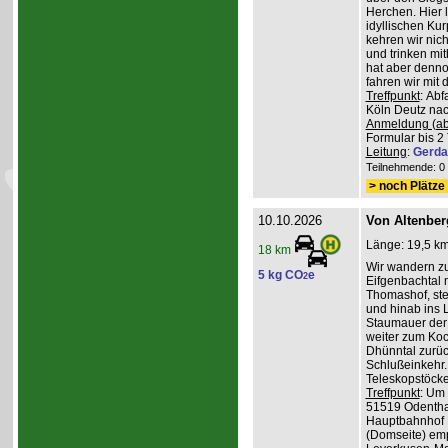
Herchen. Hier 
idyllischen Ku
kehren wir nich
und trinken mit
hat aber denno
fahren wir mit
Treffpunkt
: Ab
Köln Deutz nach
Anmeldung (ab
Formular bis 2 
Leitung
:
Gerda
Teilnehmende: 0 /
> noch Plätze 
10.10.2026
Von Altenber
Länge: 19,5 km
18 km
Wir wandern z
5 kg CO
e
2
Eifgenbachtal 
Thomashof, st
und hinab ins L
Staumauer der 
weiter zum Koc
Dhünntal zurüc
Schlußeinkehr.
Teleskopstöck
Treffpunkt
: Um
51519 Odenthal
Hauptbahnhof K
(Domseite) emp