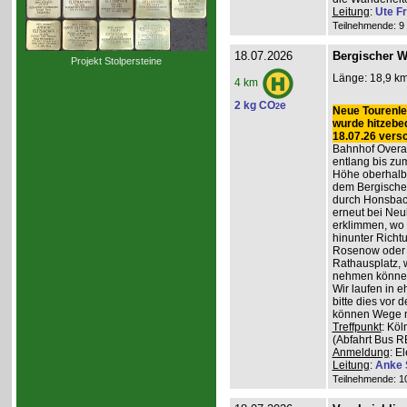
Leitung
:
Ute Fr
Teilnehmende: 9 /
18.07.2026
Bergischer W
Projekt Stolpersteine
Länge: 18,9 km
4 km
2 kg CO
e
2
Neue Tourenlei
wurde hitzebe
18.07.26 vers
Bahnhof Overat
entlang bis zum
Höhe oberhalb 
dem Bergischen
durch Honsbac
erneut bei Neu
erklimmen, wo 
hinunter Richt
Rosenow oder d
Rathausplatz, 
nehmen könne
Wir laufen in 
bitte dies vor 
können Wege m
Treffpunkt
: Köl
(Abfahrt Bus R
Anmeldung
: E
Leitung
:
Anke 
Teilnehmende: 10 