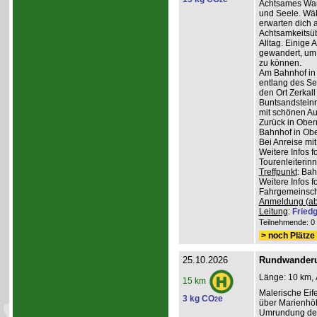
2
Achtsames Wand
und Seele. Wä
erwarten dich
Achtsamkeitsüb
Alltag. Einige 
gewandert, um
zu können.
Am Bahnhof in
entlang des Se
den Ort Zerkall
Buntsandsteinr
mit schönen Au
Zurück in Ober
Bahnhof in Obe
Bei Anreise mi
Weitere Infos 
Tourenleiterin
Treffpunkt
: Ba
Weitere Infos 
Fahrgemeinscha
Anmeldung (ab
Leitung
:
Friedg
Teilnehmende: 0 /
> noch Plätze 
25.10.2026
Rundwanderu
Länge: 10 km, 
15 km
Malerische Ei
3 kg CO
e
2
über Marienhöh
Umrundung de