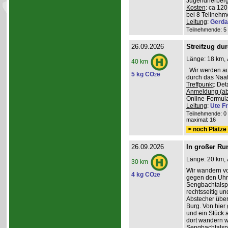
Jugendherberg
Kosten
: ca 12
bei 8 Teilneh
Leitung
:
Gerda
Teilnehmende: 5 /
26.09.2026
Streifzug du
Länge: 18 km, 
40 km
. Wir werden a
5 kg CO
e
2
durch das Naafb
Treffpunkt
: De
Anmeldung (ab
Online-Formula
Leitung
:
Ute Fr
Teilnehmende: 0 /
maximal: 16
> noch Plätze 
26.09.2026
In großer Ru
Länge: 20 km, 
30 km
Wir wandern v
4 kg CO
e
2
gegen den Uhrz
Sengbachtalspe
rechtsseitig u
Abstecher übe
Burg. Von hier
und ein Stück 
dort wandern w
Sengbachtalsp