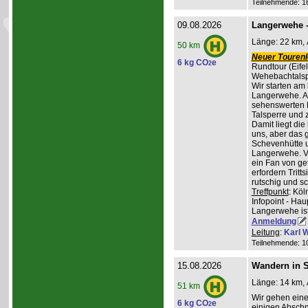
Teilnehmende: 16 
09.08.2026
Langerwehe -
Länge: 22 km, 
50 km
Neuer Tourenle
6 kg CO
e
2
Rundtour (Eife
Wehebachtalsp
Wir starten am
Langerwehe. A
sehenswerten L
Talsperre und 
Damit liegt die
uns, aber das g
Schevenhütte u
Langerwehe. Ve
ein Fan von ge
erfordern Trit
rutschig und s
Treffpunkt
: Kö
Infopoint - Hau
Langerwehe ist
Anmeldung
Leitung
:
Karl W
Teilnehmende: 10 
15.08.2026
Wandern in St
Länge: 14 km, 
51 km
Wir gehen ein
6 kg CO
e
2
einigen Abschni