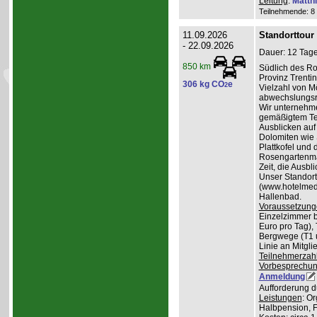
Leitung
:
Matth
Teilnehmende: 8 /
11.09.2026
Standorttour
- 22.09.2026
Dauer: 12 Tage
850 km
Südlich des Ro
Provinz Trentin
306 kg CO
e
2
Vielzahl von Mö
abwechslungsr
Wir unternehme
gemäßigtem Te
Ausblicken auf
Dolomiten wie 
Plattkofel und
Rosengartenma
Zeit, die Ausbl
Unser Standortq
(www.hotelmedil
Hallenbad.
Voraussetzung
Einzelzimmer b
Euro pro Tag), 
Bergwege (T1 un
Linie an Mitgl
Teilnehmerzah
Vorbesprechu
Anmeldung
Aufforderung d
Leistungen
: O
Halbpension, 