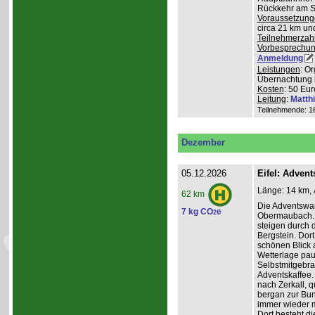
Rückkehr am So
Voraussetzung
circa 21 km u
Teilnehmerzah
Vorbesprechu
Anmeldung
Leistungen
: O
Übernachtung 
Kosten
: 50 Eur
Leitung
:
Matth
Teilnehmende: 16 
Dezember
05.12.2026
Eifel: Adve
Länge: 14 km, 
62 km
Die Adventswa
7 kg CO
e
2
Obermaubach. 
steigen durch 
Bergstein. Dort
schönen Blick 
Wetterlage paus
Selbstmitgebra
Adventskaffee.
nach Zerkall, 
bergan zur Bun
immer wieder m
Dort besteht di