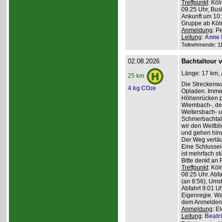
Treffpunkt
: Köl
09:25 Uhr, Bus
Ankunft um 10:3
Gruppe ab Köln
Anmeldung
: P
Leitung
:
Anne 
Teilnehmende: 11 
02.08.2026
Bachtaltour 
Länge: 17 km, 
25 km
Die Streckenw
4 kg CO
e
2
Opladen. Imme
Höhenrücken pa
Wiembach-, des
Weltersbach- u
Schmerbachtal
wir den Weitbl
und gehen hinu
Der Weg verläu
Eine Schlussein
ist mehrfach st
Bitte denkt an
Treffpunkt
: Köl
08:25 Uhr. Abf
(an 8:56), Ums
Abfahrt 9:01 Uh
Eigenregie. Wa
dem Anmelden
Anmeldung
: E
Leitung
:
Beatr