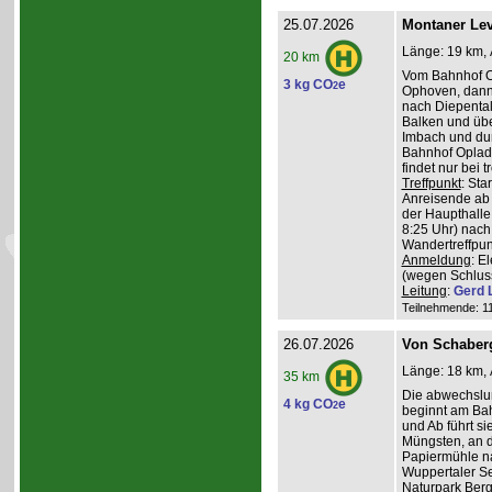
25.07.2026
Montaner Lev
Länge: 19 km, 
20 km
Vom Bahnhof O
3 kg CO
e
2
Ophoven, dann 
nach Diepental
Balken und üb
Imbach und du
Bahnhof Oplade
findet nur bei 
Treffpunkt
: Sta
Anreisende ab 
der Haupthalle
8:25 Uhr) nach
Wandertreffpun
Anmeldung
: E
(wegen Schlus
Leitung
:
Gerd 
Teilnehmende: 11 
26.07.2026
Von Schaber
Länge: 18 km, 
35 km
Die abwechslu
4 kg CO
e
2
beginnt am Bah
und Ab führt s
Müngsten, an 
Papiermühle na
Wuppertaler Se
Naturpark Ber