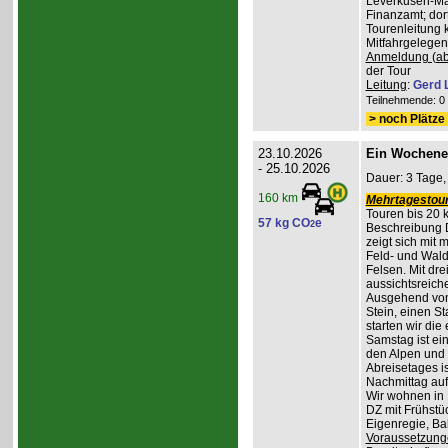
Leverkusen-Man
Finanzamt; dor
Tourenleitung 
Mitfahrgelegen
Anmeldung (ab
der Tour
Leitung
:
Gerd 
Teilnehmende: 0 /
> noch Plätze 
23.10.2026
Ein Wochene
- 25.10.2026
Dauer: 3 Tage,
160 km
Mehrtagestour
Touren bis 20 
57 kg CO
e
2
Beschreibung 
zeigt sich mit
Feld- und Wal
Felsen. Mit dr
aussichtsreich
Ausgehend vom
Stein, einen St
starten wir di
Samstag ist ei
den Alpen und 
Abreisetages i
Nachmittag au
Wir wohnen in
DZ mit Frühstüc
Eigenregie, B
Voraussetzung