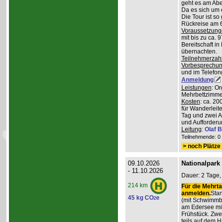
geht es am Abe
Da es sich um 
Die Tour ist so
Rückreise am 6
Voraussetzung
mit bis zu ca. 
Bereitschaft i
übernachten.
Teilnehmerzah
Vorbesprechu
und im Telefong
Anmeldung
Leistungen
: O
Mehrbettzimmern
Kosten
: ca. 2
für Wanderleite
Tag und zwei 
und Aufforderu
Leitung
:
Olaf 
Teilnehmende: 0 /
> noch Plätze 
09.10.2026
Nationalpark
- 11.10.2026
Dauer: 2 Tage,
214 km
Für die Mehrta
anmelden.
Stan
45 kg CO
e
2
(mit Schwimmb
am Edersee mi
Frühstück. Zw
teils auf dem 