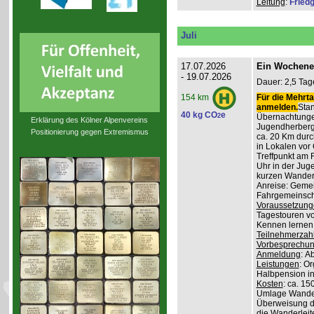
Leitung
:
Friedg
Juli
17.07.2026
Ein Wochene
- 19.07.2026
Dauer: 2,5 Tag
Für die Mehrta
154 km
anmelden.
Stan
40 kg CO
e
2
Übernachtunge
Erklärung des Kölner Alpenvereins
Jugendherber
Positionierung gegen Extremismus
ca. 20 Km durc
in Lokalen vor 
Treffpunkt am 
Uhr in der Jug
kurzen Wander
Anreise: Gemei
Fahrgemeinscha
Voraussetzung
Tagestouren vo
Kennen lernen 
Teilnehmerzah
Vorbesprechu
Anmeldung
: A
Leistungen
: O
Halbpension in
Kosten
: ca. 15
Umlage Wanderl
Überweisung d
die Wanderleite