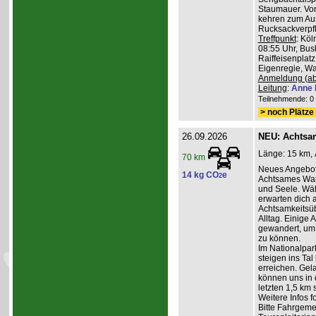
Staumauer. Von
kehren zum Au
Rucksackverpf
Treffpunkt
: Köl
08:55 Uhr, Bus
Raiffeisenplatz
Eigenregie, Wan
Anmeldung (ab
Leitung
:
Anne 
Teilnehmende: 0 /
> noch Plätze 
26.09.2026
NEU: Achtsa
Länge: 15 km, 
70 km
Neues Angebot
14 kg CO
e
2
Achtsames Wand
und Seele. Wä
erwarten dich
Achtsamkeitsüb
Alltag. Einige 
gewandert, um
zu können.
Im Nationalpar
steigen ins Ta
erreichen. Gel
können uns in 
letzten 1,5 km 
Weitere Infos 
Bitte Fahrgeme