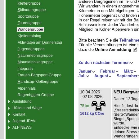
anderen Bergregionen im In- und
K
lettergruppe
Wir wandern in einem angenehme
S
kitourengruppe
Kilometer in den Mittelgebirgen.
Höhenmeter begrenzt und finden i
Sport
g
ruppe
In der Regel reisen wir mit der 
T
ourengruppe
Schlusseinkehr. Jeder Wanderfreu
Mitglied im Kölner Alpenverein sin
W
andergruppe
K
l
ettertraining
Bitte beachten Sie die
Teilnahm
Aktivitäten am
D
onnerstag
Für alle Veranstaltungen ist eine
J
ugendgruppen
dazu die
Online-Anmeldung
N
aturerlebnisgruppe
M
ountainbikegruppe
Zu den nächsten Terminen
i
ntegrativ
Januar
Februar
März
F
r
auen-Bergsport-Gruppe
Juli
August
September
H
andicap-Klettergruppe
Alpennials
10.04.2026
NEU Bergwand
Regenb
o
gen-Gruppe
- 02.08.2026
Dauer: 12 Tage
Ausbildung
Hier findest 
75 km
Hütten und Wege
„Stressredukti
1612 kg CO
e
Kontakt
2
(Berg-)Wander
Siegel „Sport p
Jugend JDAV
wurde.
ALPINEWS
Entdecke, wie 
deinen Stress 
Wanderungen l