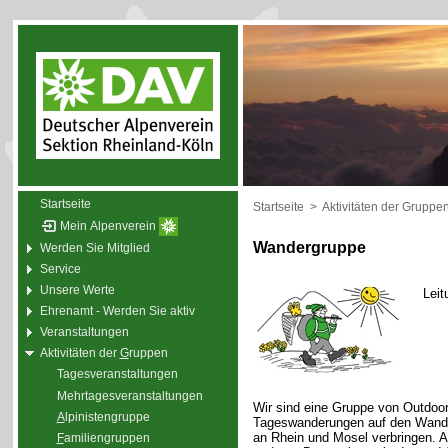
Startseite
Startseite
>
Aktivitäten der Gruppe
Mein Alpenverein
Wandergruppe
Werden Sie Mitglied
Service
Unsere Werte
Leit
Ehrenamt - Werden Sie aktiv
Veranstaltungen
Aktivitäten der
G
ruppen
Tagesveranstaltungen
Mehrtagesveranstaltungen
Wir sind eine Gruppe von Outdoor
A
lpinistengruppe
Tageswanderungen auf den Wande
an Rhein und Mosel verbringen. 
F
amiliengruppen