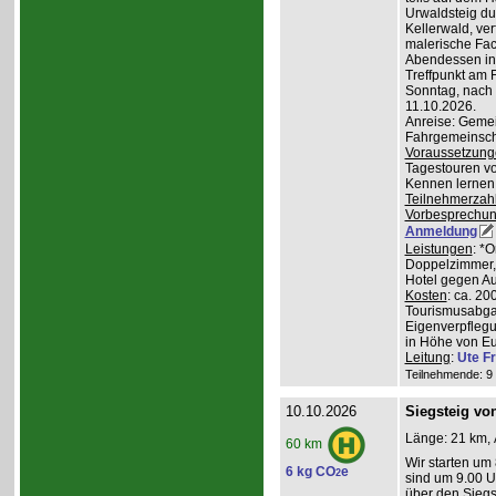
Urwaldsteig du
Kellerwald, ve
malerische Fa
Abendessen in 
Treffpunkt am 
Sonntag, nach
11.10.2026.
Anreise: Gemei
Fahrgemeinscha
Voraussetzung
Tagestouren vo
Kennen lernen 
Teilnehmerzah
Vorbesprechu
Anmeldung
Leistungen
: *
Doppelzimmer, 
Hotel gegen Au
Kosten
: ca. 20
Tourismusabgab
Eigenverpfleg
in Höhe von Eu
Leitung
:
Ute Fr
Teilnehmende: 9 /
10.10.2026
Siegsteig vo
Länge: 21 km, 
60 km
Wir starten um
6 kg CO
e
2
sind um 9.00 Uh
über den Siegs