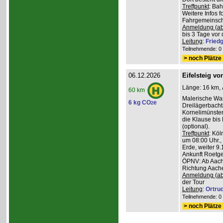
Treffpunkt
: Ba
Weitere Infos 
Fahrgemeinscha
Anmeldung (ab
bis 3 Tage vor 
Leitung
:
Friedg
Teilnehmende: 0 /
> noch Plätze 
06.12.2026
Eifelsteig v
Länge: 16 km, 
60 km
Malerische Wa
6 kg CO
e
2
Dreilägerbacht
Kornelimünster
die Klause bis
(optional).
Treffpunkt
: Köl
um 08:00 Uhr.,
Erde, weiter 9
Ankunft Roetge
ÖPNV: Ab Aach
Richtung Aache
Anmeldung (ab
der Tour
Leitung
:
Ortru
Teilnehmende: 0 /
> noch Plätze 