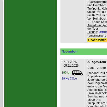
Rucksackverpfl
und Heimbach 
Treffpunkt
: Köl
08:30 Uhr., 8.4
um 09.20 Uhr m
Von Heimbach 1
RE1 nach Köln,
Anmeldung (ab
der Tour
Leitung
:
Ortru
Teilnehmende: 0 /
> noch Plätze 
November
07.11.2026
2-Tages-Tour 
- 08.11.2026
Dauer: 2 Tage,
190 km
Standort-Tour 
Doppelzimmern
29 kg CO
e
2
Jugendherberge
Zwei Tageswan
entlang der Mos
Abends (Samsta
Lokal in der Alt
Sonntag nach d
15.00 Uhr.
Treffpunkt am 
Hauptbahnhof (