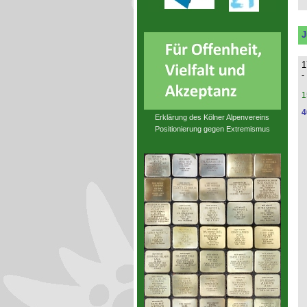
J
1
-
1
4
Erklärung des Kölner Alpenvereins
Positionierung gegen Extremismus