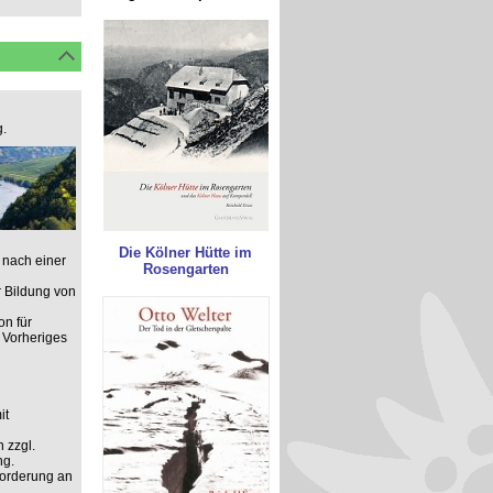
.
Die Kölner Hütte im
 nach einer
Rosengarten
 Bildung von
on für
 Vorheriges
it
 zzgl.
ng.
forderung an