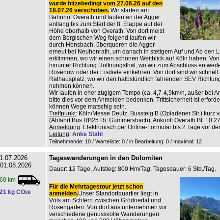
wurde hitzebedingt vom 27.06.26 auf den
18.07.26 verschoben.
Wir starten am
Bahnhof Overath und laufen an der Agger
entlang bis zum Start der 8. Etappe auf der
Höhe oberhalb von Overath. Von dort meist
dem Bergischen Weg folgend laufen wir
durch Honsbach, überqueren die Agger
erneut bei Neuhonrath, um danach in stetigem Auf und Ab den L
erklimmen, wo wir einen schönen Weitblick auf Köln haben. Von 
hinunter Richtung Hoffnungsthal, wo wir zum Abschluss entwed
Rosenow oder der Eisdiele einkehren. Von dort sind wir schnell
Rathausplatz, wo wir den halbstündlich fahrenden SEV Richtun
nehmen können.
Wir laufen in eher zügigem Tempo (ca. 4,7-4,9km/h, außer bei An
bitte dies vor dem Anmelden bedenken. Trittsicherheit ist erforderl
können Wege matschig sein.
Treffpunkt
: Köln/Messe Deutz, Bussteig B (Opladener Str.) kurz v
(Abfahrt Bus RB25 Ri. Gummersbach), Ankunft Overath Bf. 10:27
Anmeldung
: Elektronisch per Online-Formular bis 2 Tage vor de
Leitung
:
Anke Stahl
Teilnehmende: 10 / Warteliste: 0 / in Bearbeitung: 0
/ maximal: 12
1.07.2026
Tageswanderungen in den Dolomiten
 01.08.2026
Dauer: 12 Tage, Aufstieg: 800 Hm/Tag, Tagesdauer: 6 Std./Tag.
60 km
Für die Mehrtagestour jetzt schon
21 kg CO
e
2
anmelden.
Unser Standortquartier liegt in
Völs am Schlern zwischen Grödnertal und
Rosengarten. Von dort aus unternehmen wir
verschiedene genussvolle Wanderungen