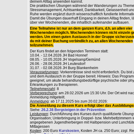
deinem Alltag anwenden kannst.
Die praktischen Übungen während der Wanderungen zu Theme
Stressmanagement, Achtsamkeit, Dankbarkeit, Gelassenheit und
Ruhe werden ergänzt durch wissenschaftlich fundierte Informati
Damit die Übungen dauerhaft Eingang in deinen Alltag finden, lä
über vier Wochenenden, die inhaltlich aufeinander aufbauen.
Eine Teilnahme ist nur an dem ganzen Kurs, d.h. an allen vier
Wochenenden möglich. Wochenenden können nicht einzeln g
werden. Um einen guten Austausch in der Gruppe sicherzuste
du mit deiner Buchung verbindlich zu, an allen Wochenenden
teilzunehmen.
Der Kurs findet an den folgenden Terminen statt:
10.04. - 12.04.2026 JH Bad Honnef
08.05. - 10.05.2026 JH Vogelsang/Gemünd
26.06. - 28.06.2026 JH Leutesdorf
31.07. - 02.08.2026 JH Burg Blankenheim
Voraussetzungen
: Vorkenntnisse sind nicht erforderlich. Du bist
und dem Austausch in der Gruppe bereit. Hinweis: Das Programm
geeignet, um akute behandlungsbedürftige psychische oder ph
Erkrankungen zu therapieren.
Teilnehmerzahl
: 8
Vorbesprechung
: am 28.02.2026 um 15:30 Uhr. Der Ort wird na
Anmeldung mitgeteilt.
Anmeldung
: ab 17.11.2025 bis zum 20.02.2026:
Die Anmeldung zu diesem Kurs erfolgt über das Ausbildungsr
Siehe:
26.2.38 Bergsteigen in der Prävention
Leistungen
: Durchführung des Kurses durch qualifizierte Übungs
Organisation; Unterbringung in Doppel- bzw. Mehrbettzimmern i
angegebenen Jugendherbergen mit Halbpension und Lunchtüt
Mittagessen
Kosten
: 200 Euro
Kurskosten
, Kosten JH ca. 250 Euro; zzgl. R