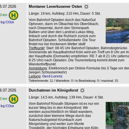
5.07.2026
Montaner Leverkusener Osten
Länge: 19 km, Aufstieg: 210 Hm, Dauer: 5 Std.
0 km
Vom Bahnhof Opladen durch das NaturGut
 kg CO
e
2
Ophoven, dann im Ölbachtal bis Oberölbach,
nach Diepental, durch den Sinnespark
Balken und über den Landrat-Lukas-Weg,
Imbach und durch die Ruhlach zurück zum
Bahnhof Opladen. Schlußeinkehr. Die Tour
findet nur bei trockenem Wetter statt!
Treffpunkt
: Start: 08:45 Uhr Bahnhof Opladen, Bahnsteigbrücke.
Anreisende ab Hauptbahnhof Köln wird ein Treff um 8 Uhr am Inf
der Haupthalle (Domseite) empfohlen: RE 7 ab 8:21 Uhr (altern
8:25 Uhr) nach Opladen. Die Tourenleitung kommt direkt zum
Wandertreffpunkt.
Anmeldung
: Elektronisch per Online-Formular bis 3 Tage vor de
(wegen Schlusseinkehr)
Leitung
:
Gerd Lorenz
Teilnehmende: 11 / Warteliste: 0 / in Bearbeitung: 0
/ maximal: 15
6.07.2026
Durchatmen im Königsforst
Länge: 14,5 km, Aufstieg: 139 Hm, Dauer: 4 Std.
0 km
Vom Bahnhof Rösrath-Stümpen ist es nur ein
 kg CO
e
2
kurzer Weg bis in den Königsforst. Wir
werden ausschließlich im Wald wandern,
zunächst über kleinere Wege durch das
Naturschutzgebiet Krumbach zum
Mergelsberg und weiter zum Monte
Troodelöh, der höchsten Erhebung von Köln.