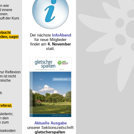
n wie
 innere
onen.
uft der Kurs
ebucht
Der nächste
InfoAbend
llen, sagst
für neue Mitglieder
findet am
4. November
statt.
 zur Reflexion
 ist nicht
ysische
ch
eferat.
leiterin;
n den
e zum
Aktuelle Ausgabe
unserer Sektionszeitschrift
eisekosten
gletscherspalten
.