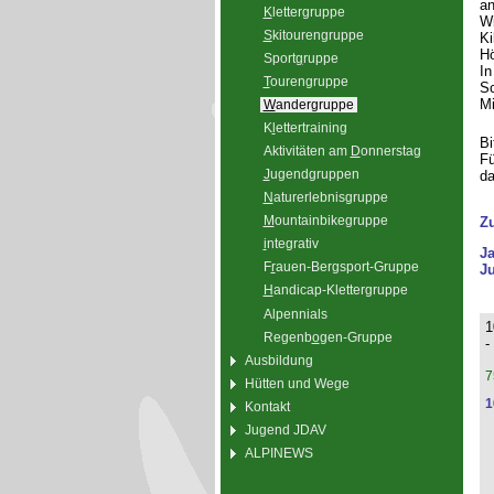
an
K
lettergruppe
Wi
S
kitourengruppe
Ki
Hö
Sport
g
ruppe
In
T
ourengruppe
Sc
Mi
W
andergruppe
K
l
ettertraining
Bi
Aktivitäten am
D
onnerstag
Fü
J
ugendgruppen
da
N
aturerlebnisgruppe
M
ountainbikegruppe
Z
i
ntegrativ
J
F
r
auen-Bergsport-Gruppe
Ju
H
andicap-Klettergruppe
Alpennials
1
Regenb
o
gen-Gruppe
-
Ausbildung
7
Hütten und Wege
1
Kontakt
Jugend JDAV
ALPINEWS