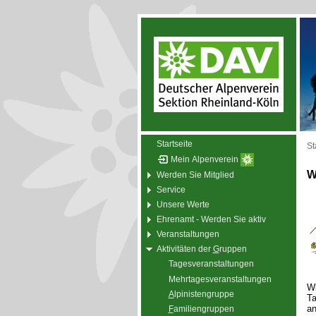
Startseite
St
Mein Alpenverein
W
Werden Sie Mitglied
Service
Unsere Werte
Ehrenamt - Werden Sie aktiv
Veranstaltungen
Aktivitäten der
G
ruppen
Tagesveranstaltungen
Mehrtagesveranstaltungen
Wi
A
lpinistengruppe
Ta
an
F
amiliengruppen