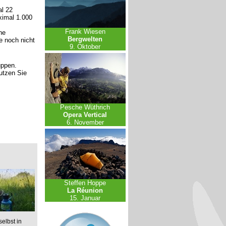
l 22
ximal 1.000
Frank Wiesen
ne
Bergwelten
e noch nicht
9. Oktober
uppen.
nutzen Sie
Pesche Wüthrich
Opera Vertical
6. November
Steffen Hoppe
La Réunion
15. Januar
elbst in