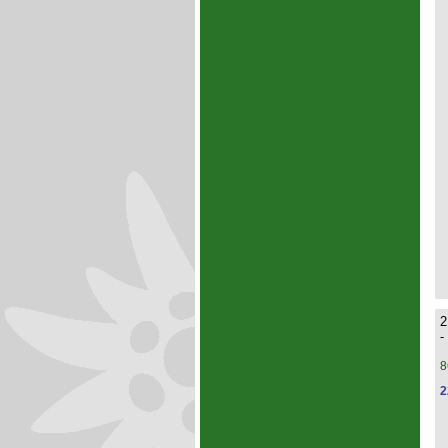
2
-
8
2