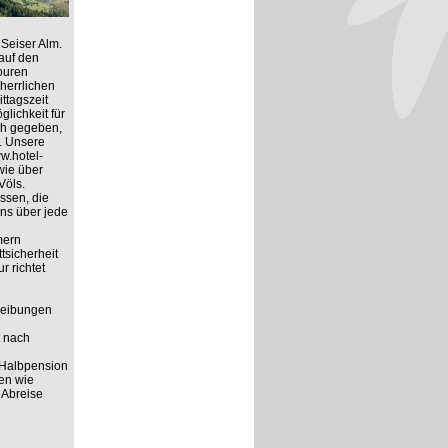
Seiser Alm.
auf den
ouren
herrlichen
ttagszeit
lichkeit für
ich gegeben,
. Unsere
ww.hotel-
wie über
Völs.
ssen, die
ns über jede
mern
tsicherheit
r richtet
hreibungen
t nach
 Halbpension
ten wie
 Abreise