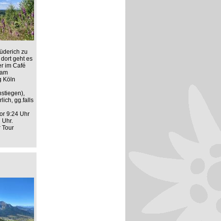
üderich zu
dort geht es
er im Café
 am
g Köln
stiegen),
ich, gg.falls
or 9:24 Uhr
 Uhr.
r Tour