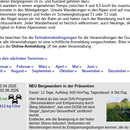
deren Bergregionen im In- und Ausland gehören dazu.
r wandern in einem angenehmen Tempo zwischen 4 und 4,5 km/h bis maxima
lometer in den Mittelgebirgen. Unsere Wanderungen in den Alpen sind auf ma
henmeter begrenzt und finden im Schwierigkeitsgrad T1 oder T2 statt.
 der Regel reisen wir mit der Bahn an und haben nach der Wanderung noch ei
hlusseinkehr. Jeder Wanderfreund ist herzlich willkommen, auch Neulinge, di
tglied im Kölner Alpenverein sind.
tte beachten Sie die
Teilnahmebedingungen
für die Veranstaltungen der Gr
r alle Veranstaltungen ist eine schriftliche Anmeldung vorgeschrieben. Bitte 
zu die
Online-Anmeldung
bei jeder Veranstaltung
.
u den nächsten Terminen
anuar
Februar
März
April
Mai
Juni
li
August
September
Oktober
November
Dezember
0.04.2026
NEU Bergwandern in der Prävention
 02.08.2026
Dauer: 12 Tage, Aufstieg: 600 Hm/Tag, Tagesdauer: 8 Std./Tag.
Hier findest du das neue DAV-Programm
5 km
„Stressreduktion und Entspannung durch
612 kg CO
e
2
(Berg-)Wandern“, das vom DOSB mit dem
Siegel „Sport pro Gesundheit“ zertifiziert
wurde.
Entdecke, wie die Bewegung in der Natur
deinen Stress reduziert. Verbunden mit
Wanderungen lernst du Entspannungsübungen kennen, die du s