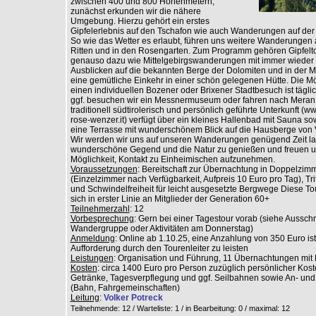
zwischen 400 und 800 Höhenmetern,
zunächst erkunden wir die nähere
Umgebung. Hierzu gehört ein erstes
Gipfelerlebnis auf den Tschafon wie auch Wanderungen auf der 
So wie das Wetter es erlaubt, führen uns weitere Wanderungen 
Ritten und in den Rosengarten. Zum Programm gehören Gipfelt
genauso dazu wie Mittelgebirgswanderungen mit immer wieder 
Ausblicken auf die bekannten Berge der Dolomiten und in der Mi
eine gemütliche Einkehr in einer schön gelegenen Hütte. Die Mög
einen individuellen Bozener oder Brixener Stadtbesuch ist tägl
ggf. besuchen wir ein Messnermuseum oder fahren nach Meran
traditionell südtirolerisch und persönlich geführte Unterkunft (w
rose-wenzer.it) verfügt über ein kleines Hallenbad mit Sauna so
eine Terrasse mit wunderschönem Blick auf die Hausberge von 
Wir werden wir uns auf unseren Wanderungen genügend Zeit la
wunderschöne Gegend und die Natur zu genießen und freuen u
Möglichkeit, Kontakt zu Einheimischen aufzunehmen.
Voraussetzungen
: Bereitschaft zur Übernachtung in Doppelzim
(Einzelzimmer nach Verfügbarkeit, Aufpreis 10 Euro pro Tag), Trit
und Schwindelfreiheit für leicht ausgesetzte Bergwege Diese Tou
sich in erster Linie an Mitglieder der Generation 60+
Teilnehmerzahl
: 12
Vorbesprechung
: Gern bei einer Tagestour vorab (siehe Aussc
Wandergruppe oder Aktivitäten am Donnerstag)
Anmeldung
: Online ab 1.10.25, eine Anzahlung von 350 Euro is
Aufforderung durch den Tourenleiter zu leisten
Leistungen
: Organisation und Führung, 11 Übernachtungen mit
Kosten
: circa 1400 Euro pro Person zuzüglich persönlicher Kos
Getränke, Tagesverpflegung und ggf. Seilbahnen sowie An- und
(Bahn, Fahrgemeinschaften)
Leitung
:
Volker Potreck
Teilnehmende: 12 / Warteliste: 1 / in Bearbeitung: 0
/ maximal: 12