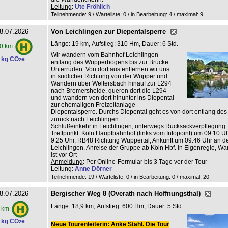
Leitung
:
Ute Fröhlich
Teilnehmende: 9 / Warteliste: 0 / in Bearbeitung: 4
/ maximal: 9
8.07.2026
Von Leichlingen zur Diepentalsperre
Länge: 19 km, Aufstieg: 310 Hm, Dauer: 6 Std.
0 km
Wir wandern vom Bahnhof Leichlingen
 kg CO
e
2
entlang des Wupperbogens bis zur Brücke
Unterrüden. Von dort aus entfernen wir uns
in südlicher Richtung von der Wupper und
Wandern über Weltersbach hinauf zur L294
nach Bremersheide, queren dort die L294
und wandern von dort hinunter ins Diepental
zur ehemaligen Freizeitanlage
Diepentalsperre. Durchs Diepental geht es von dort entlang de
zurück nach Leichlingen.
Schlußeinkehr in Leichlingen, unterwegs Rucksackverpflegung.
Treffpunkt
: Köln Hauptbahnhof (links vom Infopoint) um 09:10 Uhr
9:25 Uhr, RB48 Richtung Wuppertal, Ankunft um 09:46 Uhr an de
Leichlingen. Anreise der Gruppe ab Köln Hbf. in Eigenregie, Wan
ist vor Ort
Anmeldung
: Per Online-Formular bis 3 Tage vor der Tour
Leitung
:
Anne Dörner
Teilnehmende: 19 / Warteliste: 0 / in Bearbeitung: 0
/ maximal: 20
8.07.2026
Bergischer Weg 8 (Overath nach Hoffnungsthal)
Länge: 18,9 km, Aufstieg: 600 Hm, Dauer: 5 Std.
 km
 kg CO
e
2
Neue Tourenleiterin: Anke Stahl. Die Tour