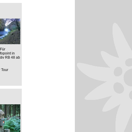
 Für
opoint in
ativ RB 48 ab
r Tour