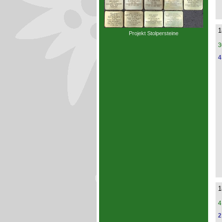
1
Projekt Stolpersteine
3
4
1
4
2