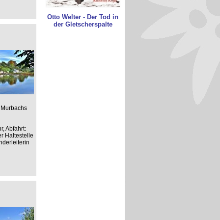
Otto Welter - Der Tod in
der Gletscherspalte
s Murbachs
, Abfahrt:
r Haltestelle
derleiterin