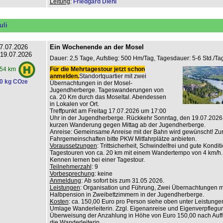
Leitung
:
Friedgard Diehl
uli
7.07.2026
Ein Wochenende an der Mosel
 19.07.2026
Dauer: 2,5 Tage, Aufstieg: 500 Hm/Tag, Tagesdauer: 5-6 Std./Tag
Für die Mehrtagestour jetzt schon
54 km
anmelden.
Standortquartier mit zwei
0 kg CO
e
2
Übernachtungen in der Mosel-
Jugendherberge. Tageswanderungen von
ca. 20 Km durch das Moseltal. Abendessen
in Lokalen vor Ort.
Treffpunkt am Freitag 17.07.2026 um 17:00
Uhr in der Jugendherberge. Rückkehr Sonntag, den 19.07.2026
kurzen Wanderung gegen Mittag ab der Jugendherberge.
Anreise: Gemeinsame Anreise mit der Bahn wird gewünscht! Zur
Fahrgemeinschaften bitte PKW Mitfahrplätze anbieten.
Voraussetzungen
: Trittsicherheit, Schwindelfrei und gute Konditi
Tagestouren von ca. 20 km mit einem Wandertempo von 4 km/h.
Kennen lernen bei einer Tagestour.
Teilnehmerzahl
: 9
Vorbesprechung
: keine
Anmeldung
: Ab sofort bis zum 31.05 2026.
Leistungen
: Organisation und Führung, Zwei Übernachtungen m
Halbpension in Zweibettzimmern in der Jugendherberge.
Kosten
: ca. 150,00 Euro pro Person siehe oben unter Leistungen
Umlage Wanderleiterin. Zzgl. Eigenanreise und Eigenverpflegu
Überweisung der Anzahlung in Höhe von Euro 150,00 nach Auf
die Wanderleiterin.