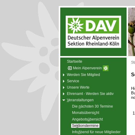
Startseite
St
Mein Alpenverein
S
Werden Sie Mitglied
Service
Unsere Werte
Hi
Bu
Ehrenamt - Werden Sie aktiv
no
V
eranstaltungen
Die
n
ächsten 30 Termine
Monatsübersi
c
ht
1
Angebots
ü
bersicht
Se
k
tionstermine
Info
A
bend für neue Mitglieder