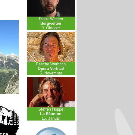
Frank Wiesen
Bergwelten
9. Oktober
Pesche Wüthrich
Opera Vertical
6. November
Steffen Hoppe
La Réunion
15. Januar