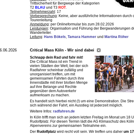
Trittsicherheit für Bergwege der Kategorien
T2
BLAU
und T3
ROT
.
Teilnehmerzahl
: 17
Vorbesprechung
: Keine, aber ausführliche Informationen durch 
Tourenleitung
Anmeldung
: per Onlineformular bis zum 28.02.2026
Leistungen
: Organisation und Führung der Bergwanderungen d
Wanderleiter.
Leitung
:
Hans Bökels
,
Tamara Hammer
und
Martina Röher
6.06.2026
Critical Mass Köln - Wir sind dabei
Schnapp dein Rad und fahr mit!
Die Critical Mass ist ein Trend in
vielen Städten der Welt, bei der sich
Radfahrer scheinbar zufällig und
unorganisiert treffen, um mit
gemeinsamen Fahrten durch ihre
Innenstädte mit ihrer bloßen Menge
auf ihre Belange und Rechte
gegenüber dem Autoverkehr
aufmerksam zu machen.
Es handelt sich hierbei nicht (!) um eine Demonstration. Die Stre
sich während der Fahrt, ein Ausstieg ist jederzeit möglich.
Weitere Infos:
radfahren.de
In Köln trifft man sich an jedem letzten Freitag im Monat um 18 
Rudolfplatz. Für diesen Termin lädt die AG Klimaschutz des Köln
Alpenvereins zur gemeinsamen Teilnahme ein.
Der
Rudolfplatz
wird recht voll sein. Wir treffen uns daher
um 17