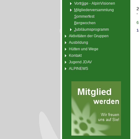
Vortr
ä
ge - AlpinVisionen
2
M
itgliederversammlung
-
S
ommerfest
6
B
ergwochen
J
ubiläumsprogramm
1
Aktivitäten der Gruppen
Ausbildung
Hütten und Wege
Kontakt
Jugend JDAV
ALPINEWS