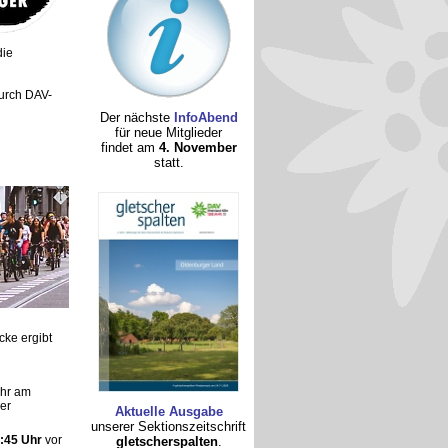
die
urch DAV-
Der nächste
InfoAbend
für neue Mitglieder
findet am
4. November
statt.
cke ergibt
Uhr am
er
Aktuelle Ausgabe
unserer Sektionszeitschrift
:45 Uhr
vor
gletscherspalten
.