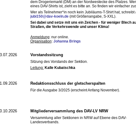
dem Drogeriemarkt (DM) an der Nordwestecke des Platzes. Wer 
eines DAV-Shirts ist, zieht es bitte an. So finden wir einfacher 
Wer als Teilnehmer*in noch kein Jubiläums-T-Shirt hat, schreibt
jubi150@dav-koeln.de
(mit Größenangabe, S-XXL).
Sei dabei und setze mit uns ein Zeichen - für weniger Blech a
Straßen, die Verkehrswende und unser Klima!
Anmeldung
: nur online.
Organisation
:
Johanna Brings
3.07.2026
Vorstandssitzung
Sitzung des Vorstands der Sektion.
Leitung:
Kalle Kubatschka
1.09.2026
Redaktionsschluss der gletscherspalten
Für die Ausgabe 3/2025 (erscheint Anfang November).
0.10.2026
Mitgliederversammlung des DAV-LV NRW
Versammlung aller Sektionen in NRW auf Ebene des DAV-
Landesverbands.