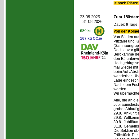
> noch Plätze 
23.08.2026
Zum 150sten
- 31.08.2026
Dauer: 9 Tage,
680 km
Von der Kölner
Von Sölden aus 
167 kg CO
e
2
Pitztaler und K
(Samnaungruppe
Doch davor gil
Bergkämme der 
den E5 unterwe
Hochgebirgsse
mal wieder mit 
beim Auf-/Absti
wanderbar. Übe
Lage eingeschr
Nach dem Fest 
werden.
Wir übernachte
Alle, die an di
Jubiläumsfesti
grober Ablauf g
29.8. Ankunft 
29.8. Willkom
30.8. Jubiläum
31.8. Gemeins
Die Sektion üb
Frühstück. Die 