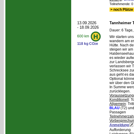
Teilnehmende: 0 /
> noch Plätze 
13.09.2026
Tannheimer T
- 18.09.2026
Dauer: 6 Tage,
600 km
Wir starten uns
wandern am ers
118 kg CO
e
2
Hütte. Nach de
steigen wir am
Haldenseehaus 
es wieder aufw
zur Landsberge
verlassen wir 
Schrecksee zum
aus geht es d
Optional könne
wir über den G
In Summe werd
zurücklegen.
Voraussetzung
Konditionell
: T
Allgemein
: Tri
BLAU
(T2) un
Passagen
Teilnehmerzah
Vorbesprechu
Anmeldung
Aufforderung