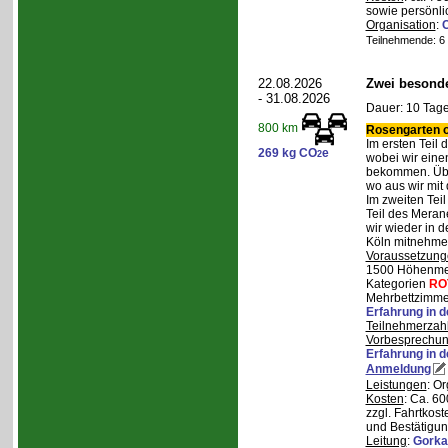
sowie persönli
Organisation
:
Teilnehmende: 6 /
22.08.2026
Zwei besonde
- 31.08.2026
Dauer: 10 Tage
800 km
Rosengarten o
Im ersten Teil
269 kg CO
e
2
wobei wir eine
bekommen. Über
wo aus wir mit
Im zweiten Tei
Teil des Mera
wir wieder in d
Köln mitnehme
Voraussetzung
1500 Höhenmete
Kategorien
RO
Mehrbettzimmer
Erfahrung in 
Teilnehmerzah
Vorbesprechu
Erfahrung in 
Anmeldung
Leistungen
: O
Kosten
: Ca. 6
zzgl. Fahrtkos
und Bestätigun
Leitung
:
Gorka