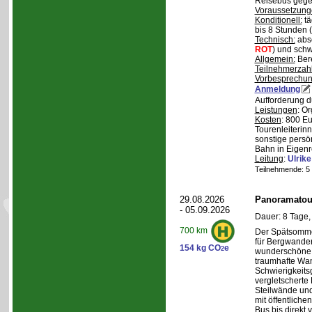
Reisebus gegen
Voraussetzung
Konditionell:
tä
bis 8 Stunden (
Technisch:
abso
ROT
) und schw
Allgemein:
Bere
Teilnehmerzah
Vorbesprechu
Anmeldung
Aufforderung d
Leistungen
: O
Kosten
: 800 E
Tourenleiterin
sonstige persö
Bahn in Eigenr
Leitung
:
Ulrik
Teilnehmende: 5 /
29.08.2026
Panoramatour
- 05.09.2026
Dauer: 8 Tage,
700 km
Der Spätsommer
für Bergwander
154 kg CO
e
2
wunderschöne S
traumhafte Wa
Schwierigkeitsg
vergletscherte
Steilwände und
mit öffentliche
Bus bis direkt v