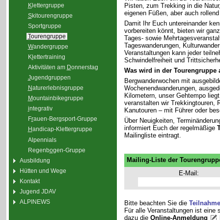
K
lettergruppe
Pisten, zum Trekking in die Natu
eigenen Füßen, aber auch rollend
S
kitourengruppe
Damit Ihr Euch untereinander ken
Sport
g
ruppe
vorbereiten könnt, bieten wir gan
T
ourengruppe
Tages- sowie Mehrtagesveranstal
Tageswanderungen, Kulturwander
W
andergruppe
Veranstaltungen kann jeder teiln
K
l
ettertraining
Schwindelfreiheit und Trittsicherhe
Aktivitäten am
D
onnerstag
Was wird in der Tourengruppe
J
ugendgruppen
Bergwanderwochen mit ausgebilde
Wochenendwanderungen, ausgedeh
N
aturerlebnisgruppe
Kilometern, unser Gehtempo liegt 
M
ountainbikegruppe
veranstalten wir Trekkingtouren
i
ntegrativ
Kanutouren – mit Führer oder bes
F
r
auen-Bergsport-Gruppe
Über Neuigkeiten, Terminänderun
informiert Euch der regelmäßige
H
andicap-Klettergruppe
Mailingliste eintragt.
Alpennials
Regenb
o
gen-Gruppe
Mailing-Liste der Tourengrupp
Ausbildung
Hütten und Wege
E-Mail:
Kontakt
Jugend JDAV
ALPINEWS
Bitte beachten Sie die
Teilnahm
Für alle Veranstaltungen ist eine
dazu die
Online-Anmeldung