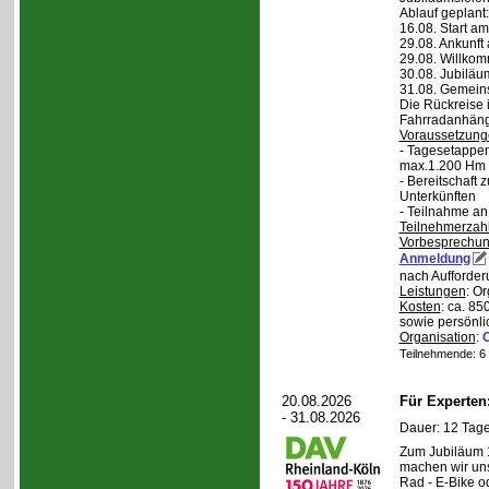
Ablauf geplant:
16.08. Start a
29.08. Ankunft
29.08. Willko
30.08. Jubiläu
31.08. Gemein
Die Rückreise i
Fahrradanhänge
Voraussetzung
- Tagesetappen
max.1.200 Hm 
- Bereitschaft
Unterkünften
- Teilnahme an
Teilnehmerzah
Vorbesprechu
Anmeldung
nach Aufforder
Leistungen
: O
Kosten
: ca. 85
sowie persönli
Organisation
:
Teilnehmende: 6 /
20.08.2026
Für Experte
- 31.08.2026
Dauer: 12 Tage
Zum Jubiläum 
machen wir un
Rad - E-Bike o