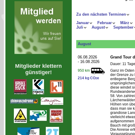
Zu den nächsten Terminen
Januar
Februar
März
Juli
August
September
August
06.08.2026
Grand Tour d
- 16.08.2026
Dauer: 11 Tage
Mitglieder klettern
Ganz im Osten 
950 km
günstiger!
der Grenze zu I
214 kg CO
e
2
entlegene Bergr
ursprünglichen
diese windet si
Rundwanderwe
58. Von zahlre
Lärchenwäldern
Höhen von über 
dass man sie k
grandiose Land
vielleicht etwa
aufgenommen wi
Bauch mit groß
Die Anreise erf
Voraussetzung