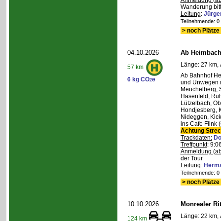
Anmeldung (ab
Wanderung bitt
Leitung
:
Jürge
Teilnehmende: 0 /
> noch Plätze 
04.10.2026
Ab Heimbach 
Länge: 27 km, 
57 km
Ab Bahnhof He
6 kg CO
e
2
und Unwegen n
Meuchelberg, 
Hasenfeld, Ruh
Lützelbach, Ob
Hondjesberg, K
Nideggen, Kick
ins Cafe Flink
Achtung Stre
Trackdaten:
Do
Treffpunkt
: 9:
Anmeldung (ab
der Tour
Leitung
:
Herma
Teilnehmende: 0 /
> noch Plätze 
10.10.2026
Monrealer Ri
Länge: 22 km, 
124 km