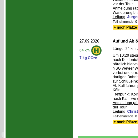
vor der Tour.
Anmeldung (ab
Wanderung bitt
Leitung
:
Jürge
Teilnehmende: 0 /
> noch Plätze 
27.09.2026
Auf und Ab ös
Länge: 24 km, 
64 km
Um 10:20 steig
7 kg CO
e
2
nach Keldenich
nördlich hierv
NSG Weyrer Wa
vorbei und err
dortigen Bahnh
zur Schlußeink
Ab Kall fahren
Köln.
Treffpunkt
: Köl
nach Kall., wo 
Anmeldung (ab
der Tour
Leitung
:
Chris
Teilnehmende: 0 /
> noch Plätze 