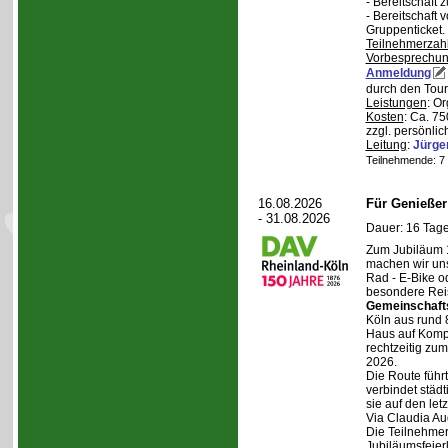
- Bereitschaft
- Bereitschaft
Gruppenticket.
Teilnehmerzah
Vorbesprechu
Anmeldung
durch den Tour
Leistungen
: O
Kosten
: Ca. 7
zzgl. persönli
Leitung
:
Jürge
Teilnehmende: 7 /
16.08.2026
Für Genieße
- 31.08.2026
Dauer: 16 Tage
Zum Jubiläum 
machen wir un
Rad - E-Bike o
besondere Reis
Gemeinschaft
Köln aus rund 
Haus auf Komper
rechtzeitig zu
2026.
Die Route führt
verbindet städt
sie auf den let
Via Claudia Aug
Die Teilnehmer
Jubiläumsfeier