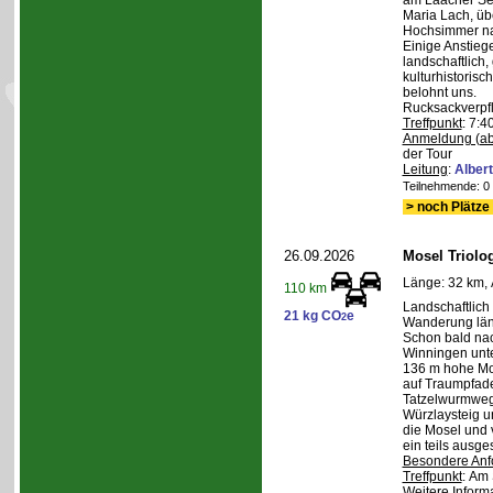
am Laacher See
Maria Lach, üb
Hochsimmer na
Einige Anstieg
landschaftlich,
kulturhistoris
belohnt uns.
Rucksackverpf
Treffpunkt
: 7:4
Anmeldung (ab
der Tour
Leitung
:
Albert
Teilnehmende: 0 /
> noch Plätze 
26.09.2026
Mosel Triolog
Länge: 32 km, 
110 km
Landschaftlic
21 kg CO
e
2
Wanderung län
Schon bald na
Winningen unte
136 m hohe Mo
auf Traumpfad
Tatzelwurmweg
Würzlaysteig u
die Mosel und 
ein teils ausg
Besondere Anf
Treffpunkt
: Am 
Weitere Inform