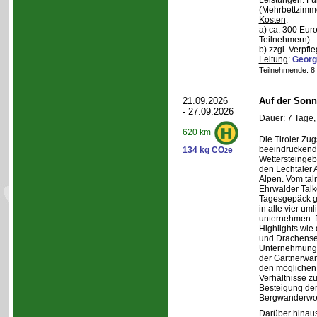
Leistungen
: F
(Mehrbettzimm
Kosten
:
a) ca. 300 Euro
Teilnehmern)
b) zzgl. Verpfl
Leitung
:
Georg
Teilnehmende: 8 /
21.09.2026
Auf der Sonn
- 27.09.2026
Dauer: 7 Tage,
620 km
Die Tiroler Zug
beeindruckend
134 kg CO
e
2
Wettersteingeb
den Lechtaler
Alpen. Vom tal
Ehrwalder Talk
Tagesgepäck g
in alle vier u
unternehmen. 
Highlights wie
und Drachense
Unternehmunge
der Gartnerwa
den möglichen 
Verhältnisse zu
Besteigung de
Bergwanderwo
Darüber hinaus