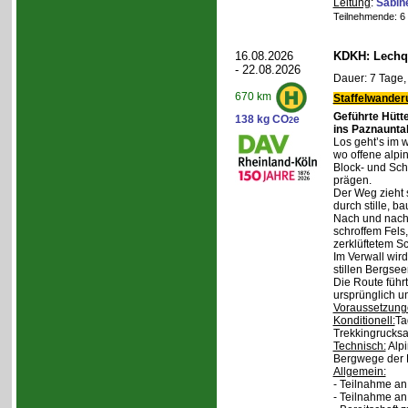
Leitung
:
Sabin
Teilnehmende: 6 /
16.08.2026
KDKH: Lechqu
- 22.08.2026
Dauer: 7 Tage,
670 km
Staffelwander
Geführte Hütt
138 kg CO
e
2
ins Paznaunta
Los geht’s im 
wo offene alpi
Block- und Sch
prägen.
Der Weg zieht 
durch stille, b
Nach und nach
schroffem Fels
zerklüftetem S
Im Verwall wird
stillen Bergsee
Die Route führ
ursprünglich u
Voraussetzung
Konditionell:
Ta
Trekkingrucksa
Technisch:
Alpi
Bergwege der 
Allgemein:
- Teilnahme an
- Teilnahme a