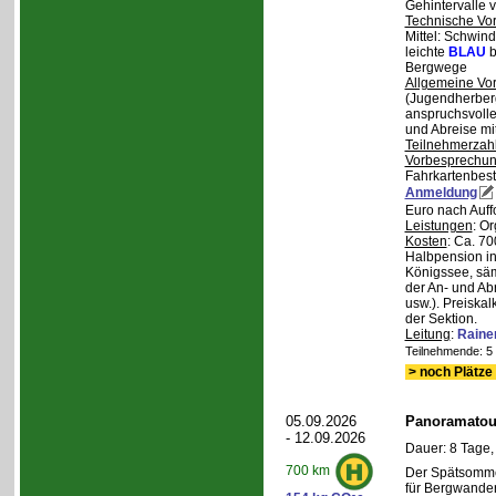
Gehintervalle 
Technische Vo
Mittel: Schwind
leichte
BLAU
b
Bergwege
Allgemeine Vo
(Jugendherberg
anspruchsvoll
und Abreise mi
Teilnehmerzah
Vorbesprechu
Fahrkartenbest
Anmeldung
Euro nach Auff
Leistungen
: O
Kosten
: Ca. 7
Halbpension in
Königssee, säm
der An- und Ab
usw.). Preiska
der Sektion.
Leitung
:
Raine
Teilnehmende: 5 /
> noch Plätze 
05.09.2026
Panoramatour
- 12.09.2026
Dauer: 8 Tage,
700 km
Der Spätsommer
für Bergwander