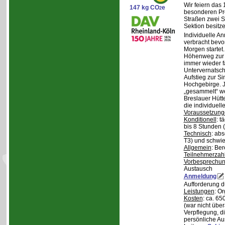
Wir feiern das
147 kg CO
e
2
besonderen Pro
Straßen zwei S
Sektion besit
Individuelle A
verbracht bev
Morgen starte
Höhenweg zur N
immer wieder fa
Untervernatsch
Aufstieg zur Si
Hochgebirge. J
„gesammelt“ we
Breslauer Hütt
die individuell
Voraussetzung
Konditionell
: t
bis 8 Stunden (
Technisch
: abs
T3) und schwie
Allgemein
: Be
Teilnehmerzah
Vorbesprechu
Austausch
Anmeldung
Aufforderung 
Leistungen
: O
Kosten
: ca. 6
(war nicht übe
Verpflegung, d
persönliche Au