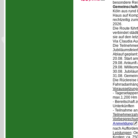
besondere Reis
Gemeinschaft
Köln aus rund 
Haus auf Komper
rechtzeitig zu
2026.
Die Route führt
verbindet städt
sie auf den let
Via Claudia Aug
Die Teilnehmer
Jubiläumsfeier
Ablauf geplant:
20.08. Start a
29.08. Ankunft
29.08. Willko
30.08. Jubiläu
31.08. Gemein
Die Rückreise i
Fahrradanhänge
Voraussetzung
- Tagesetappen
max.1.200 Hm 
- Bereitschaft
Unterkünften
- Teilnahme an
Teilnehmerzah
Vorbesprechu
Anmeldung
nach Aufforder
Leistungen
: O
Kosten
: ca. 75