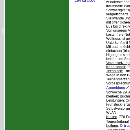
154 kg CO
e
2
wunderschöne S
traumhafte Wa
Schwierigkeitsg
vergletscherte
Steilwände und
mit öffentliche
Bus bis direkt v
Von unserem Ve
kostenfreie Nu
Wellness ist ge
Unterkunft mit 
Mit euch möcht
einfachen (bla
Highlights sin
berühmten Stu
Voraussetzung
Konditionell:
Ta
Technisch:
Trit
Wege in den B
Teilnehmerzah
Vorbesprechu
Anmeldung
Vorwoche 29. A
bleiben; Buchu
Leistungen
: O
Frühstück (ergä
Selbstversorgu
WLAN
Kosten
: 770 E
Tourenleitung)
Leitung
:
Ortru