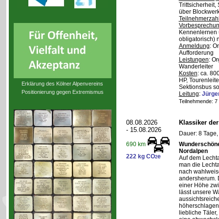
Trittsicherheit
über Blockwerk 
Teilnehmerzah
Vorbesprechu
Kennenlernen 
obligatorisch)
Anmeldung
: O
Aufforderung
Leistungen
: O
Wanderleiter
Kosten
: ca. 8
HP, Tourenleite
Erklärung des Kölner Alpenvereins
Sektionsbus so
Positionierung gegen Extremismus
Leitung
:
Jürge
Teilnehmende: 7 /
08.08.2026
Klassiker de
- 15.08.2026
Dauer: 8 Tage,
Wunderschöne 
690 km
Nordalpen
222 kg CO
e
2
Auf dem Lecht
man die Lechta
nach wahlweis
andersherum. D
einer Höhe zw
lässt unsere W
aussichtsreich
höherschlagen.
liebliche Täler