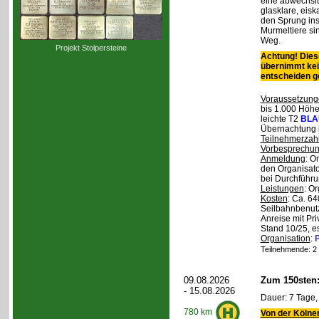
eine abwechslu
glasklare, eis
den Sprung ins
Murmeltiere si
Weg.
Projekt Stolpersteine
Achtung! Diese
übernimmt kei
entscheiden 
Voraussetzung
bis 1.000 Höhen
leichte T2
BLA
Übernachtung 
Teilnehmerzah
Vorbesprechu
Anmeldung
: O
den Organisato
bei Durchführun
Leistungen
: O
Kosten
: Ca. 64
Seilbahnbenutz
Anreise mit Pr
Stand 10/25, e
Organisation
:
P
Teilnehmende: 2 /
09.08.2026
Zum 150sten
- 15.08.2026
Dauer: 7 Tage,
780 km
Von der Kölner