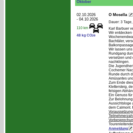
Oktober
02.10.2026
O Mosella
- 04.10.2026
Dauer: 3 Tage,
110 km
Karl Barbuer ve
Wir entdecken 
48 kg CO
e
2
Wochenendwand
Bachtäler, ver
Balkonpassagen
Wir lassen uns
Rundgang durch
versetzen und 
nachklingen.
Die Jugendherb
Cochemer Nacht
Runde durch di
Amüsantes und
Zum Ende dies
Klettersteig, d
felsigen Abhän
Ein Genuss für
Zur Belohnung 
Aussichtsloge 
dem Calmont. 
Voraussetzung
Teilnehmerzah
Vorbesprechu
Tourenleitende
Anmeldung