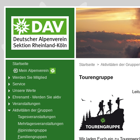
Startseite
Startseite
>
Aktivitäten der Gruppe
Mein Alpenverein
Tourengruppe
Werden Sie Mitglied
Service
Unsere Werte
Leit
Ehrenamt - Werden Sie aktiv
Veranstaltungen
Aktivitäten der
G
ruppen
Tagesveranstaltungen
Mehrtagesveranstaltungen
A
lpinistengruppe
F
amiliengruppen
Wir laden Euch ein zu Tourenwoc