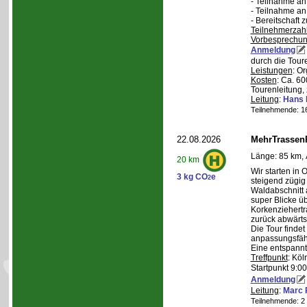
- Teilnahme a
- Teilnahme a
- Bereitschaft
Teilnehmerzah
Vorbesprechu
Anmeldung
durch die Tour
Leistungen
: O
Kosten
: Ca. 6
Tourenleitung, 
Leitung
:
Hans 
Teilnehmende: 16 
22.08.2026
MehrTrassen
Länge: 85 km, 
20 km
Wir starten in 
3 kg CO
e
2
steigend zügig
Waldabschnitt 
super Blicke ü
Korkenziehertr
zurück abwärts
Die Tour findet
anpassungsfähi
Eine entspannt
Treffpunkt
: Köl
Startpunkt 9:0
Anmeldung
Leitung
:
Marc 
Teilnehmende: 2 /