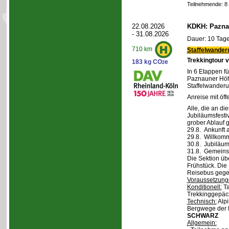
Teilnehmende: 8 /
22.08.2026
KDKH: Pazna
- 31.08.2026
Dauer: 10 Tage
710 km
Staffelwander
Trekkingtour 
183 kg CO
e
2
In 6 Etappen fü
Paznauner Höh
Staffelwanderu
Anreise mit öff
Alle, die an di
Jubiläumsfesti
grober Ablauf g
29.8. Ankunft 
29.8. Willkom
30.8. Jubiläum
31.8. Gemeins
Die Sektion üb
Frühstück. Die 
Reisebus gegen
Voraussetzung
Konditionell:
Ta
Trekkinggepäc
Technisch:
Alpi
Bergwege der 
SCHWARZ
Allgemein: