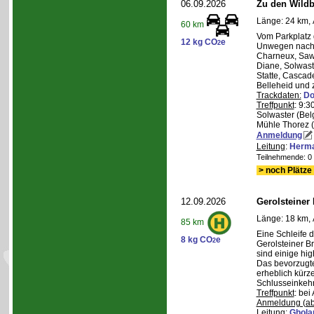
06.09.2026
Zu den Wild
Länge: 24 km, 
60 km
Vom Parkplatz
12 kg CO
e
2
Unwegen nach/
Charneux, Saw
Diane, Solwaste
Statte, Cascad
Belleheid und 
Trackdaten:
Do
Treffpunkt
: 9:3
Solwaster (Bel
Mühle Thorez 
Anmeldung
Leitung
:
Herma
Teilnehmende: 0 /
> noch Plätze 
12.09.2026
Gerolsteiner
Länge: 18 km, 
85 km
Eine Schleife 
8 kg CO
e
2
Gerolsteiner B
sind einige hig
Das bevorzugte 
erheblich kürze
Schlusseinkehr
Treffpunkt
: bei
Anmeldung (ab
Leitung
:
Ghola