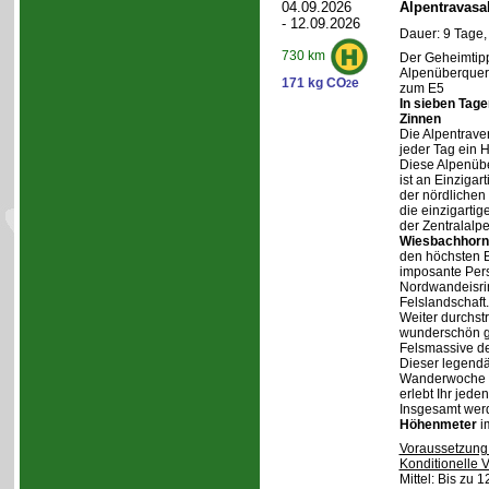
04.09.2026
Alpentravasa
- 12.09.2026
Dauer: 9 Tage,
730 km
Der Geheimtipp
Alpenüberqueru
171 kg CO
e
2
zum E5
In sieben Tag
Zinnen
Die Alpentraver
jeder Tag ein 
Diese Alpenüb
ist an Einzigar
der nördlichen
die einzigarti
der Zentralalp
Wiesbachhorn
den höchsten Be
imposante Pers
Nordwandeisrin
Felslandschaft.
Weiter durchstr
wunderschön ge
Felsmassive d
Dieser legendä
Wanderwoche v
erlebt Ihr jede
Insgesamt wer
Höhenmeter
i
Voraussetzung
Konditionelle 
Mittel: Bis zu 