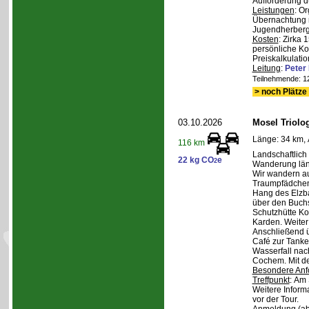
Aufforderung d
Leistungen
: O
Übernachtung m
Jugendherberge,
Kosten
: Zirka 
persönliche Ko
Preiskalkulatio
Leitung
:
Pete
Teilnehmende: 12 
> noch Plätze 
03.10.2026
Mosel Triolog
Länge: 34 km, 
116 km
Landschaftlic
22 kg CO
e
2
Wanderung län
Wir wandern a
Traumpfädchen
Hang des Elzba
über den Buch
Schutzhütte K
Karden. Weite
Anschließend 
Café zur Tanke.
Wasserfall nac
Cochem. Mit d
Besondere Anf
Treffpunkt
: Am 
Weitere Inform
vor der Tour.