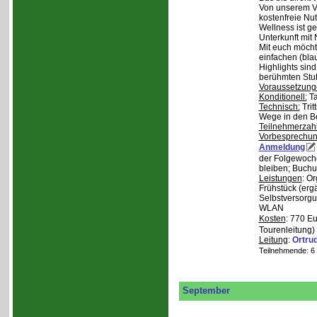
Von unserem Ve
kostenfreie Nu
Wellness ist ge
Unterkunft mit 
Mit euch möcht
einfachen (bla
Highlights sin
berühmten Stu
Voraussetzung
Konditionell:
Ta
Technisch:
Trit
Wege in den B
Teilnehmerzah
Vorbesprechu
Anmeldung
der Folgewoche
bleiben; Buchu
Leistungen
: O
Frühstück (ergä
Selbstversorgu
WLAN
Kosten
: 770 E
Tourenleitung)
Leitung
:
Ortru
Teilnehmende: 6 /
September