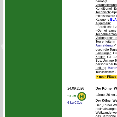
benötigt.
Voraussetzung
Konditionell:
fü
Technisch:
Alpi
mittelschwere
Kategorie
BLA
Allgemein:
- Bereitschaft
- Gemeinsame 
Teilnehmerzah
Vorbesprechu
Tourenleiterin
Anmeldung
durch die Toure
Leistungen
: O
Kosten
: Ca. 32
Bus, Umlage To
persönlicher K
Leitung
:
Marti
Teilnehmende: 9 /
> noch Plätze 
24.09.2026
Der Kölner We
Länge: 26 km, 
53 km
Der Kölner We
6 kg CO
e
2
Der „Kölner We
erstmals angel
Weitwanderweg,
das Bergische