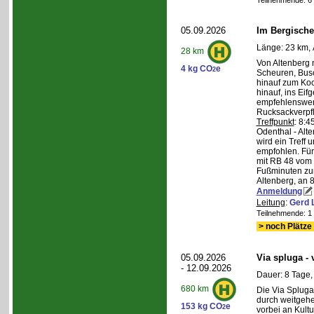
Teilnehmende: 6 /
05.09.2026
Im Bergische
Länge: 23 km, 
28 km
Von Altenberg 
4 kg CO
e
2
Scheuren, Busc
hinauf zum Koc
hinauf, ins Eif
empfehlenswer
Rucksackverpf
Treffpunkt
: 8:
Odenthal - Alt
wird ein Treff 
empfohlen. Für 
mit RB 48 vom 
Fußminuten zur
Altenberg, an 8
Anmeldung
Leitung
:
Gerd 
Teilnehmende: 1 /
> noch Plätze 
05.09.2026
Via spluga -
- 12.09.2026
Dauer: 8 Tage,
680 km
Die Via Spluga
durch weitgehe
153 kg CO
e
2
vorbei an Kult