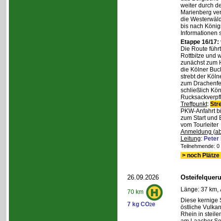
weiter durch d
Marienberg verl
die Westerwäld
bis nach Königs
Informationen 
Etappe 16/17:
Die Route führ
Rottbitze und 
zunächst zum H
die Kölner Buc
strebt der Köl
zum Drachenfel
schließlich Kö
Rucksackverpfl
Treffpunkt
:
Str
PKW-Anfahrt bi
zum Start und 
vom Tourleiter
Anmeldung (ab
Leitung
:
Peter
Teilnehmende: 0 /
> noch Plätze 
26.09.2026
Osteifelque
Länge: 37 km, 
70 km
Diese kernige
7 kg CO
e
2
östliche Vulka
Rhein in steil