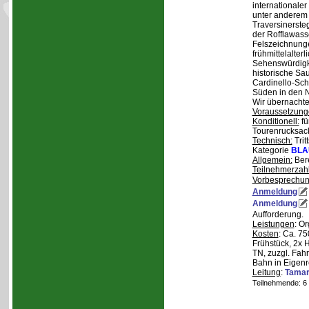
internationale
unter anderem
Traversinerste
der Rofflawasse
Felszeichnung
frühmittelalterl
Sehenswürdigke
historische Sa
Cardinello-Sch
Süden in den N
Wir übernachte
Voraussetzung
Konditionell:
fü
Tourenrucksac
Technisch:
Trit
Kategorie
BLA
Allgemein:
Bere
Teilnehmerzah
Vorbesprechu
Anmeldung
Anmeldung
Aufforderung.
Leistungen
: O
Kosten
: Ca. 7
Frühstück, 2x 
TN, zuzgl. Fahr
Bahn in Eigenr
Leitung
:
Tama
Teilnehmende: 6 /