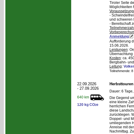
Tiroler Seite 
Möglichkeiten f
Voraussetzung
- Schwindelfrei
und schweren
- Bereitschaft
Teilnehmerzah
Vorbesprechu
Anmeldung
Aufforderung d
15.06.2026.
Leistungen
: O
Übernachtung m
Kosten
: ca. 4
Bergbahn- und 
Leitung
:
Volker
Teilnehmende: 8 /
22.09.2026
Herbsttouren
- 27.09.2026
Dauer: 6 Tage,
640 km
Die Gegend um 
eine kleine Za
120 kg CO
e
2
herrlichen Fern
diese Landscha
zurücklegen. 
Doppel- und M
umliegenden H
Anreise mit d
Nachmittag. Z