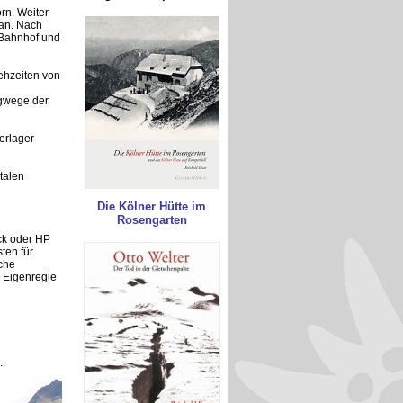
orn. Weiter
ran. Nach
 Bahnhof und
Gehzeiten von
ergwege der
erlager
talen
Die Kölner Hütte im
Rosengarten
ck oder HP
ten für
che
 Eigenregie
.