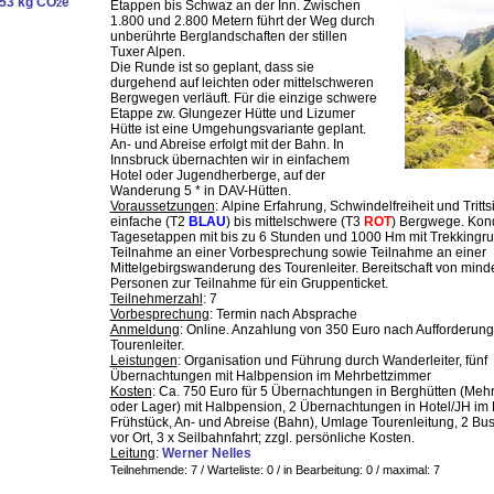
53 kg CO
e
2
Etappen bis Schwaz an der Inn. Zwischen
1.800 und 2.800 Metern führt der Weg durch
unberührte Berglandschaften der stillen
Tuxer Alpen.
Die Runde ist so geplant, dass sie
durgehend auf leichten oder mittelschweren
Bergwegen verläuft. Für die einzige schwere
Etappe zw. Glungezer Hütte und Lizumer
Hütte ist eine Umgehungsvariante geplant.
An- und Abreise erfolgt mit der Bahn. In
Innsbruck übernachten wir in einfachem
Hotel oder Jugendherberge, auf der
Wanderung 5 * in DAV-Hütten.
Voraussetzungen
: Alpine Erfahrung, Schwindelfreiheit und Trittsi
einfache (T2
BLAU
) bis mittelschwere (T3
ROT
) Bergwege. Kond
Tagesetappen mit bis zu 6 Stunden und 1000 Hm mit Trekkingru
Teilnahme an einer Vorbesprechung sowie Teilnahme an einer
Mittelgebirgswanderung des Tourenleiter. Bereitschaft von mind
Personen zur Teilnahme für ein Gruppenticket.
Teilnehmerzahl
: 7
Vorbesprechung
: Termin nach Absprache
Anmeldung
: Online. Anzahlung von 350 Euro nach Aufforderun
Tourenleiter.
Leistungen
: Organisation und Führung durch Wanderleiter, fünf
Übernachtungen mit Halbpension im Mehrbettzimmer
Kosten
: Ca. 750 Euro für 5 Übernachtungen in Berghütten (Meh
oder Lager) mit Halbpension, 2 Übernachtungen in Hotel/JH im 
Frühstück, An- und Abreise (Bahn), Umlage Tourenleitung, 2 Bus
vor Ort, 3 x Seilbahnfahrt; zzgl. persönliche Kosten.
Leitung
:
Werner Nelles
Teilnehmende: 7 / Warteliste: 0 / in Bearbeitung: 0
/ maximal: 7