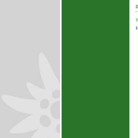
2
-
7
1