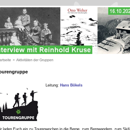
artseite
>
Aktivitäten der Gruppen
ourengruppe
Leitung:
Hans Bökels
r laden Euch ein zu Tourenwochen in die Berge, zum Bergwandern, zum Skifa