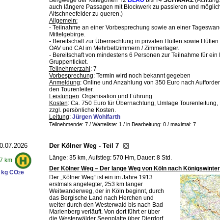
Bergwege der Kategorien T2
BLAU
bis T4
SCHWARZ
(Achtung:
auch längere Passagen mit Blockwerk zu passieren und möglic
Altschneefelder zu queren.)
Allgemein:
- Teilnahme an einer Vorbesprechung sowie an einer Tageswa
Mittelgebirge.
- Bereitschaft zur Übernachtung in privaten Hütten sowie Hütten
ÖAV und CAI im Mehrbettzimmern / Zimmerlager.
- Bereitschaft von mindestens 6 Personen zur Teilnahme für ein
Gruppenticket.
Teilnehmerzahl
: 7
Vorbesprechung
: Termin wird noch bekannt gegeben
Anmeldung
: Online und Anzahlung von 350 Euro nach Aufforde
den Tourenleiter.
Leistungen
: Organisation und Führung
Kosten
: Ca. 750 Euro für Übernachtung, Umlage Tourenleitung, 
zzgl. persönliche Kosten.
Leitung
:
Jürgen Wohlfarth
Teilnehmende: 7 / Warteliste: 1 / in Bearbeitung: 0
/ maximal: 7
0.07.2026
Der Kölner Weg - Teil 7
Länge: 35 km, Aufstieg: 570 Hm, Dauer: 8 Std.
7 km
Der Kölner Weg – Der lange Weg von Köln nach Königswinter
 kg CO
e
2
Der „Kölner Weg“ ist ein im Jahre 1913
erstmals angelegter, 253 km langer
Weitwanderweg, der in Köln beginnt, durch
das Bergische Land nach Herchen und
weiter durch den Westerwald bis nach Bad
Marienberg verläuft. Von dort führt er über
die Westerwälder Seenplatte über Dierdorf