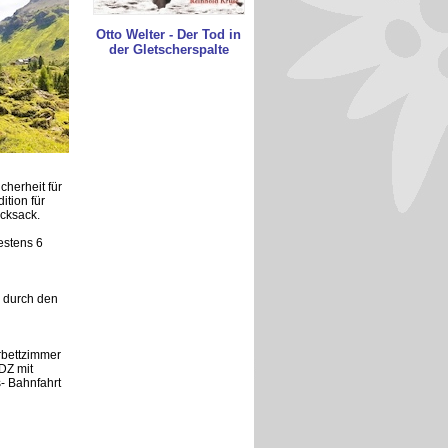
Otto Welter - Der Tod in
der Gletscherspalte
cherheit für
ition für
cksack.
estens 6
g durch den
rbettzimmer
DZ mit
- Bahnfahrt