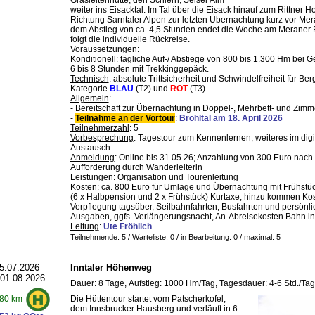
Grasleitenhütte, den Schlern, Seiser Alm
weiter ins Eisacktal. Im Tal über die Eisack hinauf zum Rittner H
Richtung Sarntaler Alpen zur letzten Übernachtung kurz vor Me
dem Abstieg von ca. 4,5 Stunden endet die Woche am Meraner
folgt die individuelle Rückreise.
Voraussetzungen
:
Konditionell
: tägliche Auf-/ Abstiege von 800 bis 1.300 Hm bei 
6 bis 8 Stunden mit Trekkinggepäck.
Technisch
: absolute Trittsicherheit und Schwindelfreiheit für B
Kategorie
BLAU
(T2) und
ROT
(T3).
Allgemein
:
- Bereitschaft zur Übernachtung in Doppel-, Mehrbett- und Zimm
-
Teilnahme an der Vortour
:
Brohltal am 18. April 2026
Teilnehmerzahl
: 5
Vorbesprechung
: Tagestour zum Kennenlernen, weiteres im digi
Austausch
Anmeldung
: Online bis 31.05.26; Anzahlung von 300 Euro nach
Aufforderung durch Wanderleiterin
Leistungen
: Organisation und Tourenleitung
Kosten
: ca. 800 Euro für Umlage und Übernachtung mit Frühstü
(6 x Halbpension und 2 x Frühstück) Kurtaxe; hinzu kommen Kos
Verpflegung tagsüber, Seilbahnfahrten, Busfahrten und persönli
Ausgaben, ggfs. Verlängerungsnacht, An-Abreisekosten Bahn in
Leitung
:
Ute Fröhlich
Teilnehmende: 5 / Warteliste: 0 / in Bearbeitung: 0
/ maximal: 5
5.07.2026
Inntaler Höhenweg
 01.08.2026
Dauer: 8 Tage, Aufstieg: 1000 Hm/Tag, Tagesdauer: 4-6 Std./Tag
Die Hüttentour startet vom Patscherkofel,
80 km
dem Innsbrucker Hausberg und verläuft in 6