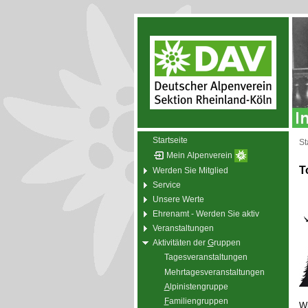
Startseite
St
Mein Alpenverein
T
Werden Sie Mitglied
Service
Unsere Werte
Ehrenamt - Werden Sie aktiv
Veranstaltungen
Aktivitäten der
G
ruppen
Tagesveranstaltungen
Mehrtagesveranstaltungen
A
lpinistengruppe
F
amiliengruppen
Wi