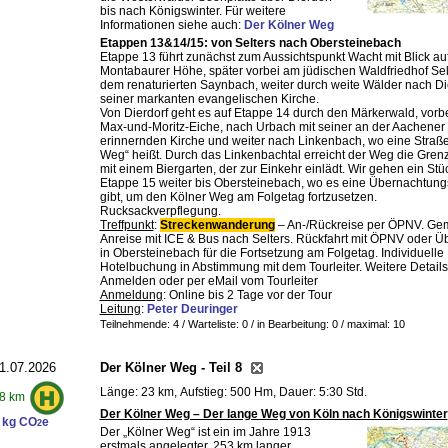
bis nach Königswinter. Für weitere
Informationen siehe auch:
Der Kölner Weg
Etappen 13&14/15: von Selters nach Obersteinebach
Etappe 13 führt zunächst zum Aussichtspunkt Wacht mit Blick auf
Montabaurer Höhe, später vorbei am jüdischen Waldfriedhof Sel
dem renaturierten Saynbach, weiter durch weite Wälder nach Die
seiner markanten evangelischen Kirche.
Von Dierdorf geht es auf Etappe 14 durch den Märkerwald, vorbe
Max-und-Moritz-Eiche, nach Urbach mit seiner an der Aachene
erinnernden Kirche und weiter nach Linkenbach, wo eine Straße
Weg“ heißt. Durch das Linkenbachtal erreicht der Weg die Gre
mit einem Biergarten, der zur Einkehr einlädt. Wir gehen ein Stü
Etappe 15 weiter bis Obersteinebach, wo es eine Übernachtung
gibt, um den Kölner Weg am Folgetag fortzusetzen.
Rucksackverpflegung.
Treffpunkt
:
Streckenwanderung
– An-/Rückreise per ÖPNV. G
Anreise mit ICE & Bus nach Selters. Rückfahrt mit ÖPNV oder 
in Obersteinebach für die Fortsetzung am Folgetag. Individuelle
Hotelbuchung in Abstimmung mit dem Tourleiter. Weitere Detail
Anmelden oder per eMail vom Tourleiter
Anmeldung
: Online bis 2 Tage vor der Tour
Leitung
:
Peter Deuringer
Teilnehmende: 4 / Warteliste: 0 / in Bearbeitung: 0
/ maximal: 10
1.07.2026
Der Kölner Weg - Teil 8
Länge: 23 km, Aufstieg: 500 Hm, Dauer: 5:30 Std.
8 km
Der Kölner Weg – Der lange Weg von Köln nach Königswinter
 kg CO
e
2
Der „Kölner Weg“ ist ein im Jahre 1913
erstmals angelegter, 253 km langer