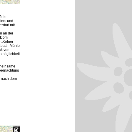
 die
ters und
rdorf mit
i an der
r Dom
 „Kölner
nzbach-Mühle
ck von
smöglichkeit
emeinsame
Übernachtung
s nach dem