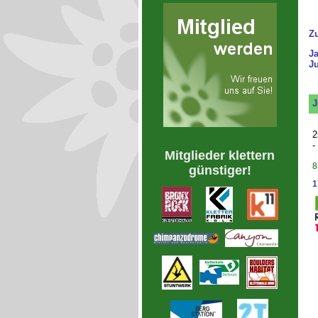
Z
J
Ju
J
2
-
Mitglieder klettern
8
günstiger!
1