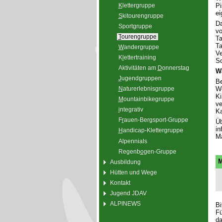
K
lettergruppe
Pi
ei
S
kitourengruppe
Da
Sport
g
ruppe
vo
T
ourengruppe
Ta
Ta
W
andergruppe
Ve
K
l
ettertraining
Sc
Aktivitäten am
D
onnerstag
W
J
ugendgruppen
Be
Wo
N
aturerlebnisgruppe
Ki
M
ountainbikegruppe
ve
i
ntegrativ
Ka
F
r
auen-Bergsport-Gruppe
Üb
in
H
andicap-Klettergruppe
Ma
Alpennials
Regenb
o
gen-Gruppe
M
Ausbildung
Hütten und Wege
Kontakt
Jugend JDAV
ALPINEWS
Bi
Fü
da