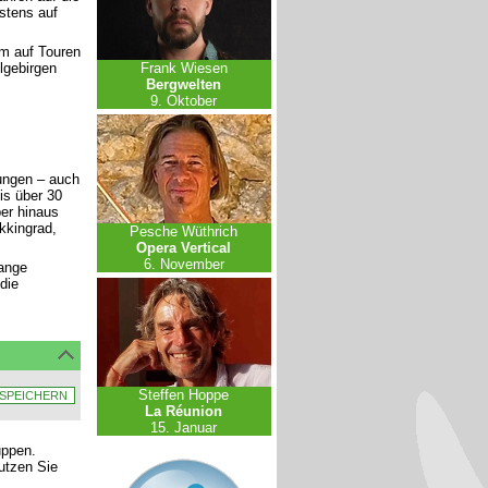
stens auf
am auf Touren
lgebirgen
Frank Wiesen
Bergwelten
9. Oktober
ungen – auch
s über 30
ber hinaus
kkingrad,
Pesche Wüthrich
Opera Vertical
6. November
ange
die
Steffen Hoppe
La Réunion
15. Januar
uppen.
nutzen Sie