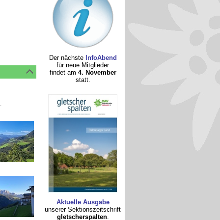
Der nächste
InfoAbend
für neue Mitglieder
findet am
4. November
statt.
.
Aktuelle Ausgabe
unserer Sektionszeitschrift
gletscherspalten
.