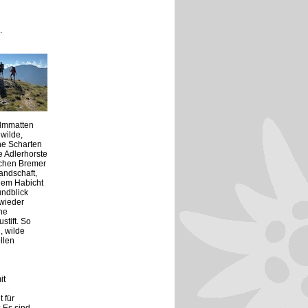
.
Almmatten
 wilde,
he Scharten
e Adlerhorste
schen Bremer
andschaft,
dem Habicht
undblick
 wieder
he
tift. So
, wilde
llen
it
 für