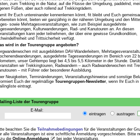
sten, zum Trekking in die Natur, auf die Flüsse der Umgebung, paddelnd, mei
genen Füßen, aber auch rollend auf Trekkingrädern.
mit Ihr Euch untereinander kennenlernen könnt, fit bleibt und Euch gemeins
rbereiten könnt, bieten wir ganzjährig in der näheren Umgebung und den Mitte
ges- sowie Mehrtagesveranstaltungen, wie zum Beispiel ausgedehnte
geswanderungen, Kulturwanderungen, Rad- und Kanutouren an. An diesen
ranstaltungen kann jeder teilnehmen, der über eine gewisse Grundkondition,
hwindelfreiheit und Trittsicherheit verfügt.
as wird in der Tourengruppe angeboten?
rgwanderwochen mit ausgebildeten DAV-Wanderleitern, Mehrtagesveranstalt
chenendwanderungen, ausgedehnte Tageswanderungen im Bereich von 22 bi
lometern, unser Gehtempo liegt bei 4,5 bis 5,5 Kilometer in der Stunde. Darü
ranstalten wir Trekkingtouren, Radwandern – auch Radwanderwochen mit Tre
nutouren – mit Führer oder besonderer Ausbildung.
er Neuigkeiten, Terminänderungen, Veranstaltungshinweise und sonstige Bel
formiert Euch der regelmäßige
Tourengruppen-Newsletter
, wenn Ihr Euch in 
ilingliste eintragt.
ailing-Liste der Tourengruppe
E-Mail:
eintragen
austragen
tte beachten Sie die
Teilnahmebedingungen
für die Veranstaltungen der Gr
r alle Veranstaltungen ist eine schriftliche Anmeldung vorgeschrieben. Bitte 
zu die
Online-Anmeldung
bei jeder Veranstaltung
.