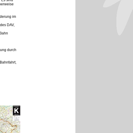
 Es sind
herweise
nderung im
 des DAV,
 Bahn
rung durch
Bahnfahrt,