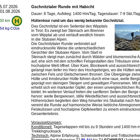
5.07.2026
Gschnitztaler Runde mit Habicht
 01.08.2026
Dauer: 8 Tage, Aufstieg: 1400 Hm/Tag, Tagesdauer: 7-9 Std./Tag
Hüttentour rund um das wenig bekannte Gschnitztal.
00 km
Das Gschnitztal ist ein Seitental des Wipptals
54 kg CO
e
2
in Tirol. Es zweigt bei Steinach am Brenner
vom Wipptal ab und verläuft westlich hinein
in die Stubaier Alpen.
Die Gschnitztaler Runde verbindet auf
eindrucksvolle Weise die unterschiedlichen
Gesichter der Stubaier Alpen. Vom Start in
Steinach steigt man zunächst durch Wälder und blumenreiche 
auf, ehe sich mit den schroffen Felsgestalten des Tribulaun eine
hochalpine Welt öffnet. Über Kare, Blockwerk und aussichtsreic
gelangt man tiefer ins Herz des Hochgebirges, wo die Hütten wi
zwischen Fels und Gletscherseen thronen. Die Übergänge zwi
Hütte und Innsbrucker Hütte führen durch eine raue, weite Bergl
geprägt von steinigen Steigen und gewaltigen Panoramen. Mit 
erhebt sich ein markanter Gipfel, der einen unvergleichlichen R
bietet. Im weiteren Verlauf treten die sanfteren Seiten der Berge
hervor: weite Bergwiesen, stille Weideflächen und aussichtsreic
Höhenrücken begleiten den Weg hinunter ins Stubaital nach Neus
vereint die Runde auf harmonische Weise liebliche Almregionen
Felskulissen und hochalpine Gipfelwelten zu einem eindrucksvo
Gesamterlebnis.
Voraussetzungen:
Konditionell:
Tagesetappen mit bis zu 9 Stunden und 1400 hm m
Trekkingrucksack.
Technisch:
Alpine Erfahrung, Schwindelfreiheit und Trittsicherheit