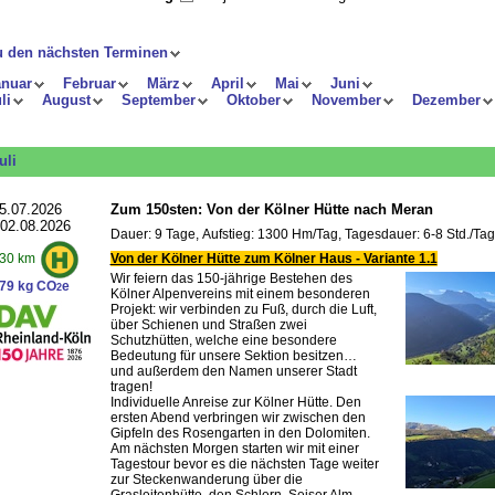
u den nächsten Terminen
anuar
Februar
März
April
Mai
Juni
li
August
September
Oktober
November
Dezember
uli
5.07.2026
Zum 150sten: Von der Kölner Hütte nach Meran
 02.08.2026
Dauer: 9 Tage, Aufstieg: 1300 Hm/Tag, Tagesdauer: 6-8 Std./Tag
Von der Kölner Hütte zum Kölner Haus - Variante 1.1
30 km
Wir feiern das 150-jährige Bestehen des
79 kg CO
e
2
Kölner Alpenvereins mit einem besonderen
Projekt: wir verbinden zu Fuß, durch die Luft,
über Schienen und Straßen zwei
Schutzhütten, welche eine besondere
Bedeutung für unsere Sektion besitzen…
und außerdem den Namen unserer Stadt
tragen!
Individuelle Anreise zur Kölner Hütte. Den
ersten Abend verbringen wir zwischen den
Gipfeln des Rosengarten in den Dolomiten.
Am nächsten Morgen starten wir mit einer
Tagestour bevor es die nächsten Tage weiter
zur Steckenwanderung über die